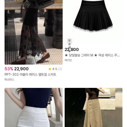
무
료
배
22,800
송
★ 당일발송 그레이 M ★ 여성 레이스 주름 미니스커트 테니스치마 (4132)
제이민
53
%
22,900
4.5
(
2
)
PPT-302 러블리 레이스 옆트임 스커트
패션센스