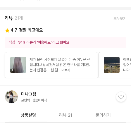
리뷰
21개
모두보기
4.7
정말 최고예요
색감
91% 리뷰가 '비슷해요' 라고 했어요
제가 올린 사진보다 실물이 더 좀 어두운 색
예뻐
입니다..! 상세컷처럼 맑은 연보라를 기대했
입어도
는데 안감은 그런 컬...
니다 
더보기
1
1
미나그램
로맨틱
심플베이직
상품설명
리뷰 21
문의하기