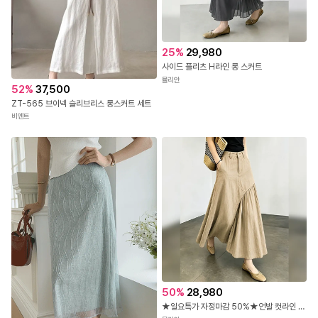
25
%
29,980
사이드 플리츠 H라인 롱 스커트
뮬리안
52
%
37,500
ZT-565 브이넥 슬리브리스 롱스커트 세트
비엔트