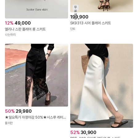
무
료
배
199,900
송
12
%
49,000
SK9313 시어 플레어 스커트
딘트
엘리나 스판 플레어 롱 스커트
나는마리
50
%
29,980
★일요특가 자정마감 50%★시스루 레이스 레이어드 페미닌 스커트