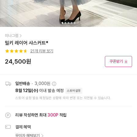
미나그램
밀키 레이어 샤스커트*
21
개 리뷰 보기
24,500
원
쿠폰받기
일반배송
•
3,000원
8월 12일(수)
이내 발송 예정
스토어설정
스토어 설정 발송 예정일은 상황에 따라 변경 또는 지연될 수 있습니다.
리뷰 작성하면 최대
300
P
적립
결제 혜택
무이자 혜택보기