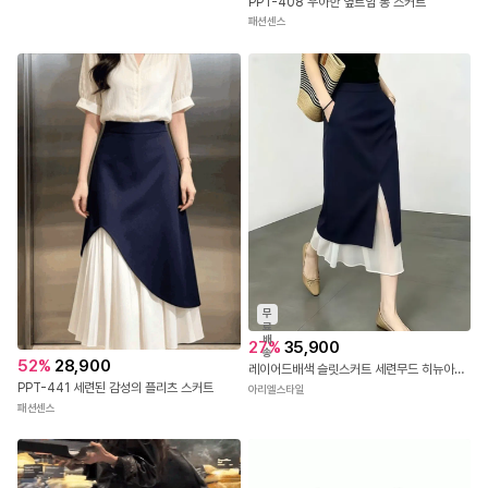
뮬리안
52
%
30,900
PPT-408 우아한 옆트임 롱 스커트
패션센스
무
료
배
27
%
35,900
송
52
%
28,900
레이어드배색 슬릿스커트 세련무드 히뉴아스커트
PPT-441 세련된 감성의 플리츠 스커트
아리엘스타일
패션센스