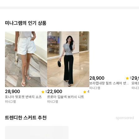
미나그램의 인기 상품
28,900
22,900
28,900
29,
5
4
5
포니아 뒷포켓 반바지 쇼츠
르로아 입술넥 보카시 니트
브라캡내장 힐트 스퀘어 반팔캡원피스
미나그램
미나그램
미나그램
미나
트렌디한 스커트 추천
sponsored