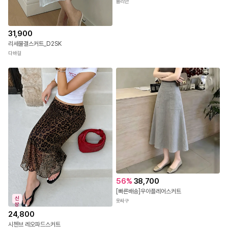
50
%
28,980
★일요특가 자정마감 50%★언발 컷라인 플레어 A 스커트
뮬리안
31,900
리세물결스커트_D2SK
다바걸
56
%
38,700
[빠른배송]우아플레어스커트
신
옷싸구