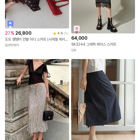
빠
른
신
출
상
27
%
26,800
4.8
(
5
)
발
64,000
도트 땡땡이 언발 미디 스커트 (사계절 레이어드 롱 치마)
SK3244 그래픽 레이스 스커트
딜라잇제이
딘트