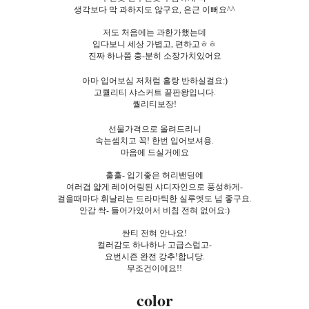
생각보다 막 과하지도 않구요, 은근 이뻐요^^
저도 처음에는 과한가했는데
입다보니 세상 가볍고, 편하고ㅎㅎ
진짜 하나쯤 충-분히 소장가치있어요
아마 입어보심 저처럼 홀랑 반하실걸요:)
고퀄리티 샤스커트 끝판왕입니다.
퀄리티보장!
선물가격으로 올려드리니
속는셈치고 꼭! 한번 입어보셔용.
마음에 드실거에요
훌훌- 입기좋은 허리밴딩에
여러겹 얇게 레이어링된 샤디자인으로 풍성하게-
걸을때마다 휘날리는 드라마틱한 실루엣도 넘 좋구요.
안감 싹- 들어가있어서 비침 전혀 없어요:)
싼티 전혀 안나요!
컬러감도 하나하나 고급스럽고-
요번시즌 완전 강추!합니당.
무조건이에요!!
color