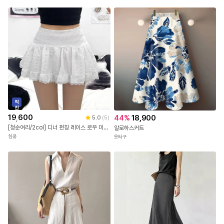
5.0
(
1
)
[★MD 강력추천★][55~88] 근사한 호피 프린트를 하늘하늘하게 즐겨요~ 레오파드 밴딩 롱 플리츠 스커트/속치마 있음 #NAK MADE.
나크21
직
진
배
19,600
44
%
18,900
5.0
(
5
)
송
[청순여리/2col] 디너 펀칭 레이스 로우 미니 스커트
알로하스커트
심쿵
옷싸구