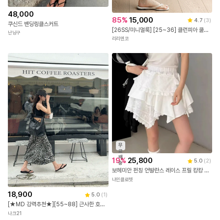
48,000
85
%
15,000
4.7
(
3
)
쿠신드 밴딩링클스커트
[26SS/미니멀룩] [25~36] 클런피아 쿨링 데님 뒷트임 롱 스커트(여름-신상-데일리룩-데이트룩-출근룩-모던룩-클래식룩-빅사이즈-120사이즈-자체제작-여름스커트-청치마-데님스커트)
난닝구
리리앤코
무
료
배
19
%
25,800
5.0
(
2
)
송
보헤미안 펀칭 언발란스 레이스 프릴 캉캉 미니 랩 스커트 밴딩 발레코어 속바지 레이어드 라인 댄스 치마
나인클로젯
18,900