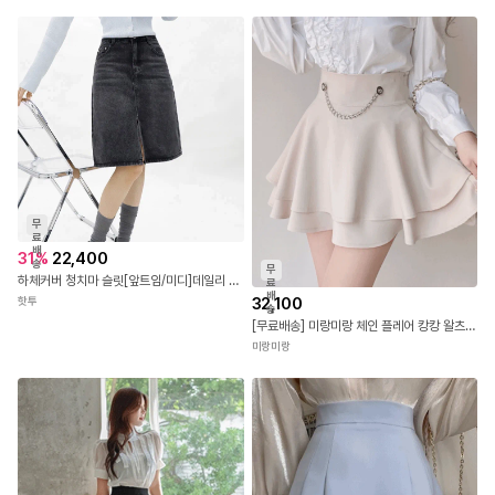
아리엘스타일
송
앤드 레이스 스커트
티나니
무
료
배
31
%
22,400
송
무
하체커버 청치마 슬릿[앞트임/미디]데일리 A라인 데님 스커트
료
배
32,100
핫투
송
[무료배송] 미랑미랑 체인 플레어 캉캉 왈츠 미니스커트
미랑미랑