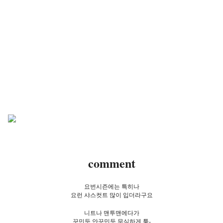
comment
요번시즌에는 특히나
요런 샤스컷트 많이 입더라구요
니트나 맨투맨에다가
꾸민듯 안꾸민듯 무심하게 툭-