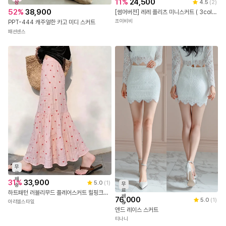
신
11
%
24,500
4.5
(
2
)
상
52
%
38,900
[썸머버전] 레레 플리츠 미니스커트 ( 3color )
조이비비
PPT-444 캐주얼한 카고 미디 스커트
패션센스
무
료
배
31
%
33,900
5.0
(
1
)
무
송
료
하트패턴 러블리무드 플레어스커트 힐핑크롱스커트
배
76,000
5.0
(
1
)