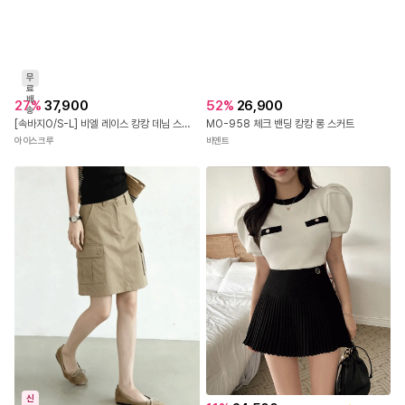
- 단위 : cm / 모든 길이는 단면을 잰 길이 입니다.
- 사이즈는 측정하는 위치에 따라 1~3cm 정도의 오차가 있을 수 있습니다
- 색상은 사용자의 모니터 해상도에 따라 실제 색상과 다소 차이가 있을 수
있습니다.
- 모든 의류의 첫 세탁은 드라이클리닝을 권장합니다.
무
료
디테일 인포
배
27
%
37,900
송
52
%
26,900
[속바지O/S-L] 비엘 레이스 캉캉 데님 스커트 청치마 스판 쫀쫀 플레어 프릴 레이어드 코튼 빈티지 하이틴룩 치키룩 축제 휴가 여행 바캉스 유니크 바지안감
MO-958 체크 밴딩 캉캉 롱 스커트
아이스크루
비침
○ 있음 ○ 약간 ● 없음
비엔트
신축성
○ 좋음 ○ 보통 ● 없음
안감
● 있음 ○ 부분안감 ○ 없음
제조사 : 미나그램 협력업체 / 제조국 : 중국 / 제조년도 : 2024년 이후 제조
품질보증기준 : 전자상거래법 준수 (소비자 분쟁 해결 기준에 따름)
A/S정보 : 미나그램 고객센터
1644-3262