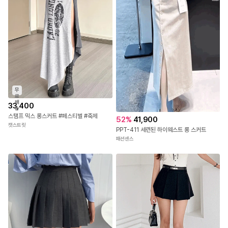
무
료
배
33,400
송
스탬프 믹스 롱스커트 #페스티벌 #축제
52
%
41,900
캣스트릿
PPT-411 세련된 하이웨스트 롱 스커트
패션센스