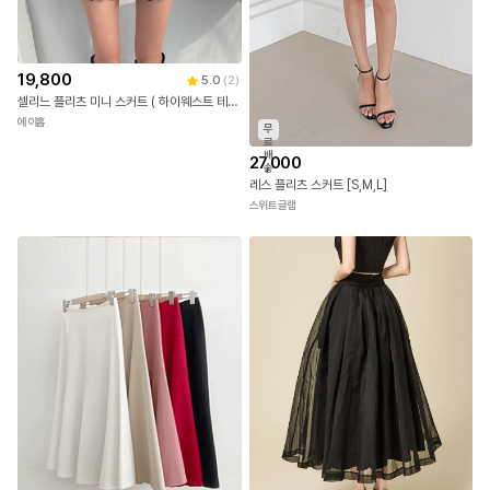
19,800
5.0
(
2
)
셀리느 플리츠 미니 스커트 ( 하이웨스트 테니스 숏 치마 )
에이홉
무
료
배
27,000
송
레스 플리츠 스커트 [S,M,L]
스위트글램