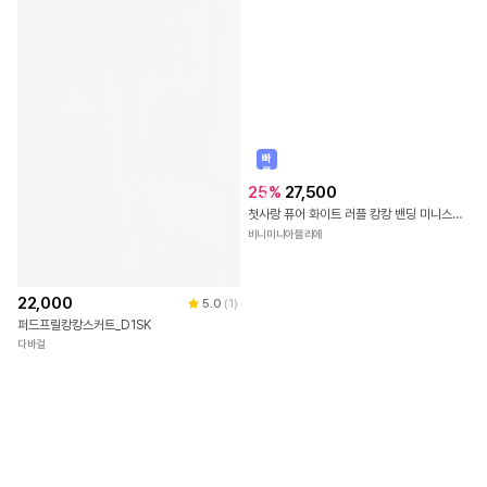
소
재
빠
른
출
폴리100%
22,000
25
%
27,500
5.0
(
1
)
발
안감-폴리100%
퍼드프릴캉캉스커트_D1SK
첫사랑 퓨어 화이트 러플 캉캉 밴딩 미니스커트 [속바지내장]
다바걸
비니미니아뜰리에
사이즈
사이즈
허리
총길이
FREE
31
84