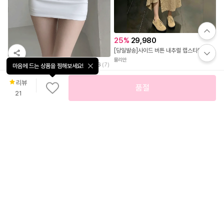
25
%
29,980
마음에 드는 상품을 찜해보세요!
[당일발송]사이드 버튼 내추럴 랩스타일 A 스커트
리뷰
품절
뮬리안
9
%
19,900
4.6
(
7
)
21
럽미 무지 스판 미니스커트(4color)
조이비비