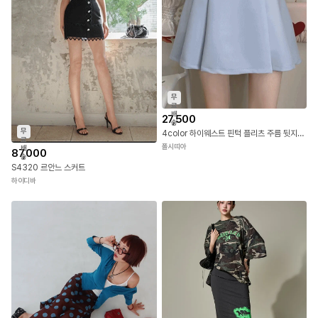
무
료
배
27,500
송
무
4color 하이웨스트 핀턱 플리츠 주름 뒷지퍼 A라인 숏기장 미니스커트 여성스러운 여친룩 러블리 청순 학생룩 봄 여름 가을 데일리룩
료
폴시띠아
배
87,000
송
S4320 르안느 스커트
하이디바