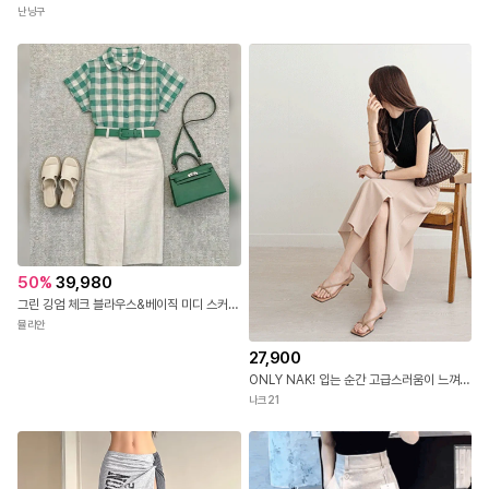
상
24,800
시첸브 레오파드스커트
난닝구
50
%
39,980
그린 깅엄 체크 블라우스&베이직 미디 스커트&그린 스퀘어 벨트 3SET
뮬리안
27,900
ONLY NAK! 입는 순간 고급스러움이 느껴지도록 세심하게 설계한 나크의 국내 자체제작 스커트 #NAK MADE.
나크21