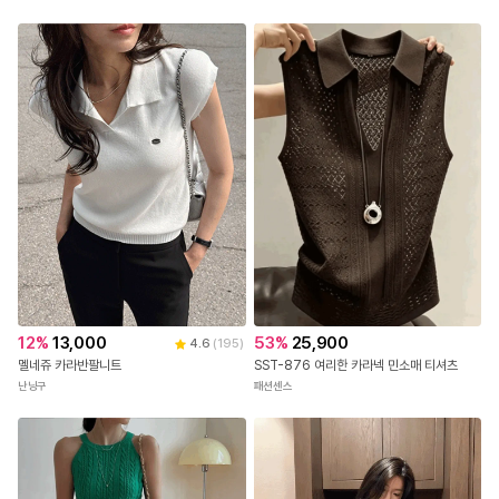
53
%
25,900
12
%
13,000
4.6
(
195
)
SST-876 여리한 카라넥 민소매 티셔츠
멜네쥬 카라반팔니트
패션센스
난닝구