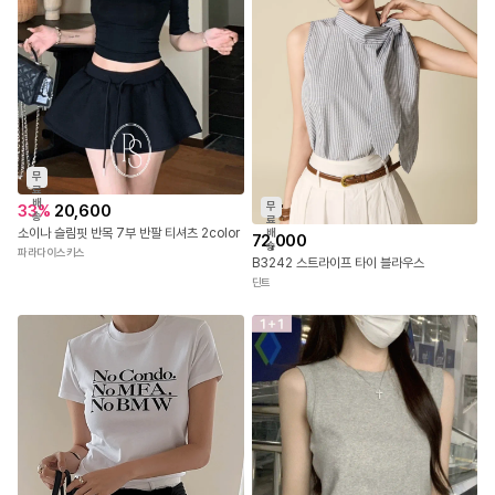
무
료
배
무
33
%
20,600
송
료
소이나 슬림핏 반목 7부 반팔 티셔츠 2color
배
72,000
송
파라다이스키스
B3242 스트라이프 타이 블라우스
딘트