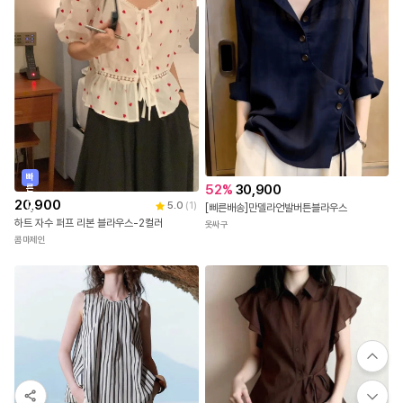
빠
52
%
30,900
른
출
20,900
5.0
(
1
)
[삐른배송]만델라언발버튼블라우스
발
하트 자수 퍼프 리본 블라우스-2컬러
옷싸구
콤마제인