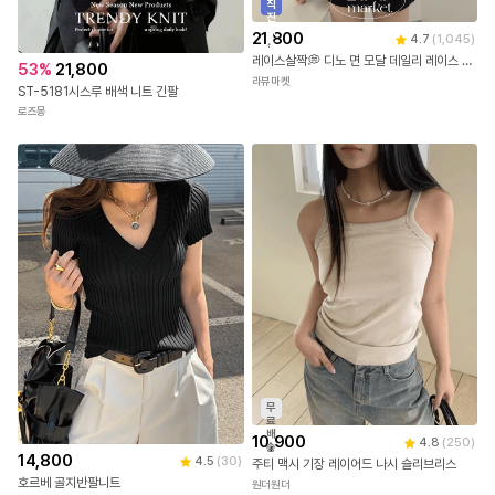
직
진
배
21,800
4.7
(
1,045
)
송
레이스살짝💭 디노 면 모달 데일리 레이스 나시 3color [레이스나시/기본나시/슬리브리스/레이어드나시/민소매/이너나시/벚꽃룩]
53
%
21,800
라뷰마켓
ST-5181시스루 배색 니트 긴팔
로즈몽
무
료
배
10,900
4.8
(
250
)
송
14,800
4.5
(
30
)
주티 맥시 기장 레이어드 나시 슬리브리스
호르베 골지반팔니트
원더원더