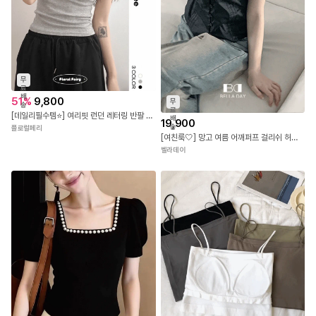
무
료
배
51
%
9,800
무
송
료
[데일리필수템⭐] 여리핏 런던 레터링 반팔 티셔츠 - 3color 국내제작 봄 여름 가을 데이트 꾸안꾸 캐주얼 유니크 힙 학생 대학생 캠퍼스 여행 수학여행 직장인
배
19,900
송
플로럴페리
[여친룩🤍] 망고 여름 어깨퍼프 걸리쉬 허리잘록 뒷리본 핀턱 반팔블라우스
벨라데이