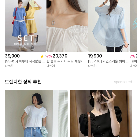
39,900
20,370
19,900
7
%
7
%
5
[55-88] 피부에 자극없는 면100%! 센스있는 유니크 라벨 포인트! 변형없이 오래입는 3단쭈리 원단! #NAK MADE.
한 벌로 두가지 무드!체형커버는 물론,입는 순간 분위기가 달라지는 퍼프 소매 블라우스
[55-110] 자연스러운 멋이 특별해지는 순간 여리여리하게 흐르는 내추럴 핏! 가볍고 시원한 시스루 원단!
나크21
나크21
나크21
나크2
트렌디한 상의 추천
sponsored