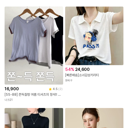
54
%
24,600
[빠른배송]소녀감성카라티
옷싸구
16,900
4.5
(
2
)
[55-88] 쫀득찰랑 여름 티셔츠의 정석!! 레이온 스판 배색레이어드 슬림 반팔티 #NAK MADE.
나크21