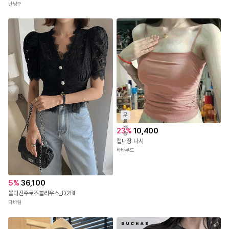
난닝구
무
료
배
23
%
10,400
송
캡내장 나시
바바무드
5
%
36,100
볼디진주로즈블라우스_D2BL
다바걸