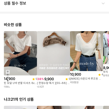
상품 필수 정보
비슷한 상품
8,9
무
10,900
4
료
유무
배
14,900
[MADE] 라운드넥 루즈핏 소프트 옆트임 반팔 티셔츠
9,900
38
%
5
5
송
러브썸원
틴 모달 U넥 반팔 티셔츠 8color
[ 한정수량 특가 ][55~88] 레이온 소재로 더욱 가벼운 라운드넥 티셔츠 #NAK MADE.
더보느
나크21
나크21의 인기 상품