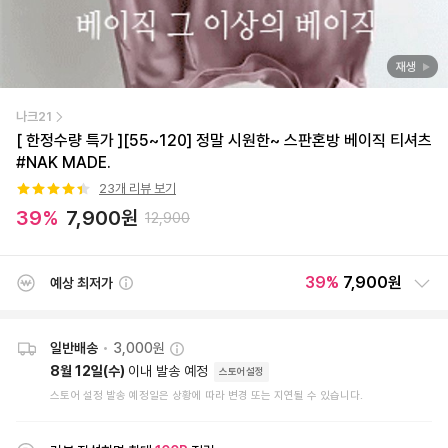
재생
나크21
[ 한정수량 특가 ][55~120] 정말 시원한~ 스판혼방 베이직 티셔츠
#NAK MADE.
23
개 리뷰 보기
39
%
7,900
원
12,900
39
%
7,900원
예상 최저가
일반배송
•
3,000원
8월 12일(수)
이내 발송 예정
스토어설정
스토어 설정 발송 예정일은 상황에 따라 변경 또는 지연될 수 있습니다.