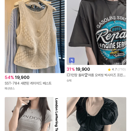
직
진
배
31
%
19,900
4.7
(
710
)
송
💥1만장 돌파🏆여름 오버핏 빅사이즈 프린팅 반팔 티셔츠
54
%
19,900
슈체
SST-784 세련된 레이어드 베스트
패션센스