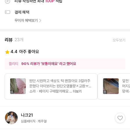
리뷰 작성하면 최대
100
P
적립
결제 혜택
무이자 혜택보기
리뷰
23개
모두보기
4.4
아주 좋아요
퀄리티
90% 리뷰가 '보통이에요' 라고 했어요
원단 시원하고 색상도 딱 괜찮아요 3컬러주
앞전
문했다 아이보리는 원단오염불량ㅈ교환ㅠ...
머지
소라ㆍ베이지 구매할까해요 ...
망에 
더보기
1
1
나크21
심플베이직
캐주얼