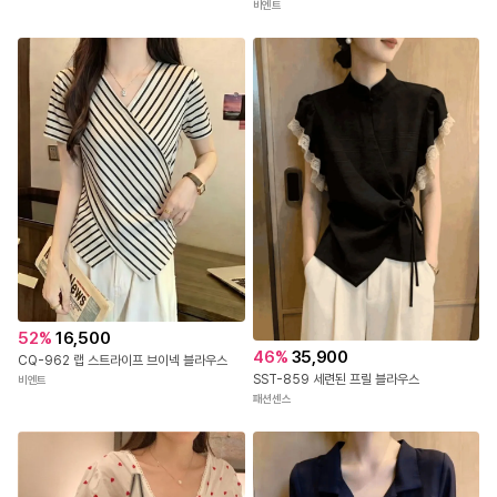
비엔트
52
%
16,500
46
%
35,900
CQ-962 랩 스트라이프 브이넥 블라우스
SST-859 세련된 프릴 블라우스
비엔트
패션센스