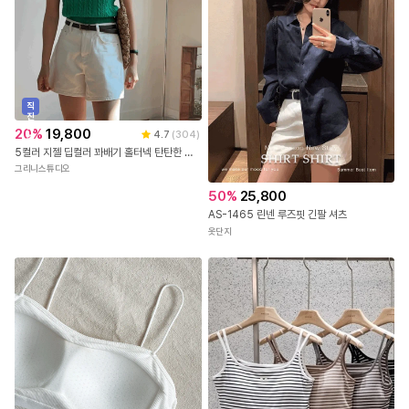
직
진
배
20
%
19,800
4.7
(
304
)
송
5컬러 지젤 딥컬러 꽈배기 홀터넥 탄탄한 나시 니트 탑
그리니스튜디오
50
%
25,800
AS-1465 린넨 루즈핏 긴팔 셔츠
옷단지