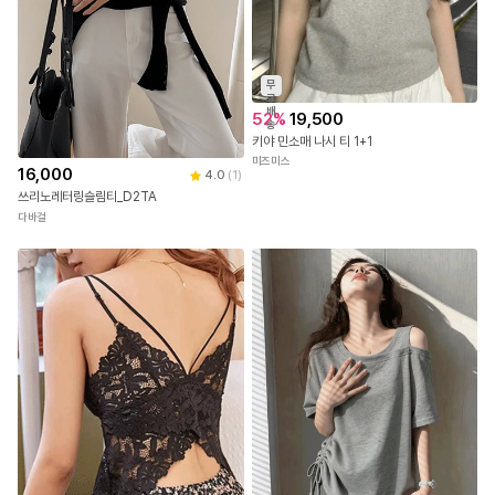
무
료
배
52
%
19,500
송
키야 민소매 나시 티 1+1
미즈미스
16,000
4.0
(
1
)
쓰리노레터링슬림티_D2TA
다바걸