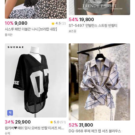
54
%
19,800
10
%
9,080
4.5
(
2
)
ST-5497 언발란스 스트링 반팔티
시스루 패턴 더블끈 나시 [브라캡 내장]
로즈몽
뮬리안
직
진
배
34
%
29,900
5.0
(
51
)
송
52
%
31,800
힙커버🖤매쉬 망사 오버핏 반팔 티셔츠 비치웨어 비키니커버업
DQ-968 루체 체크 랩 셔츠 블라우스
슈체