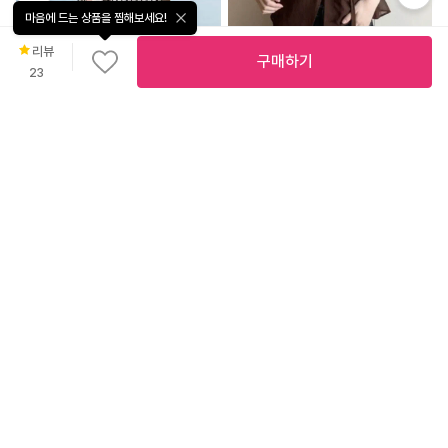
마음에 드는 상품을 찜해보세요!
리뷰
구매하기
15
%
24,980
23
로맨틱 자수 스트라이프 A라인 나시탑
무
료
뮬리안
배
46
%
21,900
송
르빈 러플 스트랩 블라우스
미즈미스