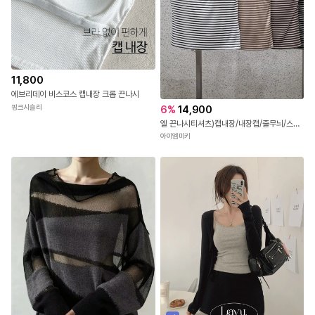
11,800
에브리데이 비스코스 캡내장 크롭 끈나시
6
%
14,900
핑크시슬리
엘 끈나시티셔츠)캡내장/내장캡/줄무늬/스트라이프/스판굿/캡나시티셔츠/단가라나시티셔츠/숏기장/배색나시/줄무늬나시티/검은줄
아이엠미키