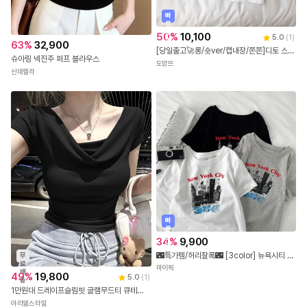
빠
른
출
50
%
10,100
5.0
(
1
)
발
63
%
32,900
[당일출고🚀롱/숏ver/캡내장/쫀쫀]디토 스퀘어 슬림 크롭 이너 끈나시 캡내장 데일리 민소매 크롭탑
슈아링 넥진주 퍼프 블라우스
도앙뜨
신데렐라
빠
른
출
34
%
9,900
발
🌃특가템/허리잘록🌃 [3color] 뉴욕시티 슬림핏 반팔티
무
료
마이픽
배
49
%
19,800
5.0
(
1
)
송
1만원대 드레이프슬림핏 글램무드티 큐테이슬림티
아리엘스타일