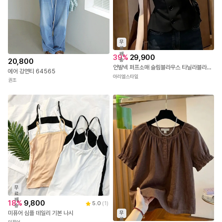
무
료
배
39
%
29,900
20,800
송
언발넥 퍼프소매 슬림블라우스 타닐라블라우스
에어 강연티 64565
아리엘스타일
권조
무
료
배
18
%
9,800
5.0
(
1
)
송
미퓨어 심플 데일리 기본 나시
무
료