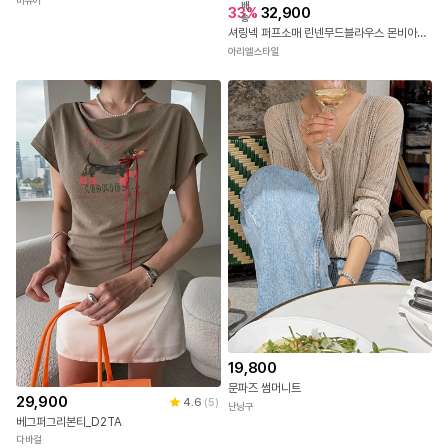
미퓨어
배
33
%
32,900
송
셔링넥 퍼프소매 린넨무드블라우스 몬비아블라우스
아리엘스타일
19,800
문파즈 썸머니트
29,900
4.6
(
5
)
난닝구
베그퍼그리본티_D2TA
다바걸