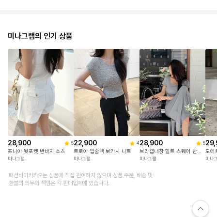
미나그램의 인기 상품
28,900
22,900
28,900
29,
5
4
5
포니아 뒷포켓 반바지 쇼츠
르로아 입술넥 보카시 니트
브라캡내장 힐트 스퀘어 반팔캡원피스
미나그램
미나그램
미나그램
미나
패션바이카카오는 상품에 직접 관여하지 않으며 상품 주문, 배송 및
환불의 의무와 책임은 각 판매업체에 있습니다.