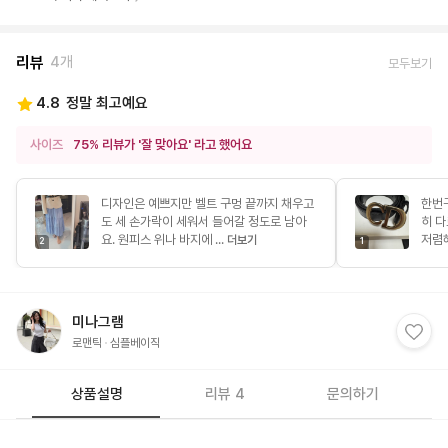
리뷰
4개
모두보기
4.8
정말 최고예요
사이즈
75% 리뷰가 '잘 맞아요' 라고 했어요
디자인은 예쁘지만 벨트 구멍 끝까지 채우고
한번
도 세 손가락이 세워서 들어갈 정도로 남아
히 
요. 원피스 위나 바지에 ...
저렴
더보기
2
1
미나그램
로맨틱
심플베이직
상품설명
리뷰 4
문의하기