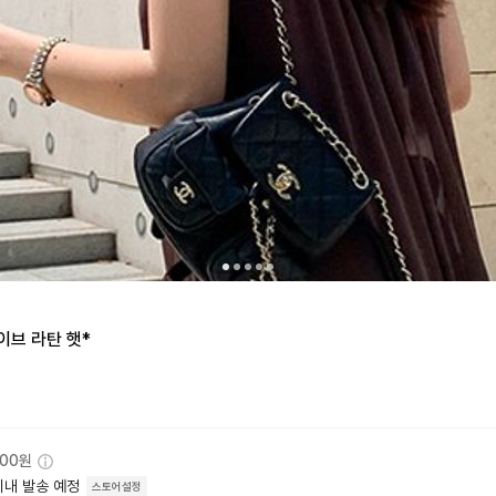
브 라탄 햇*
000원
이내 발송 예정
스토어설정