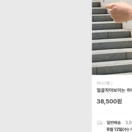
미나그램
얼굴작아보이는 하이
38,500
원
일반배송
•
3,
8월 12일(수)