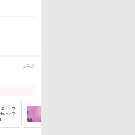
모두보기
 보이는 핏
ㄹㅇ 쿨톤 핑크 그자체 모델컷은 좀더 주황
 여성스럽고
끼? 들어갔는데 실제로보면 쿨톤 핑크 입니
다 오히려 좋아🩵 겨쿨...
기
더보기
1
1