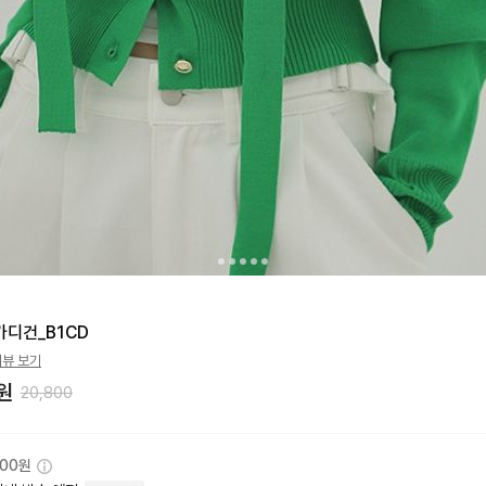
가디건_B1CD
리뷰 보기
원
20,800
000원