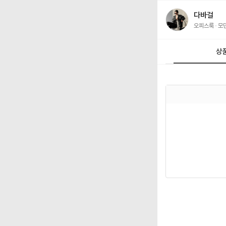
다바걸
오피스룩
모
상