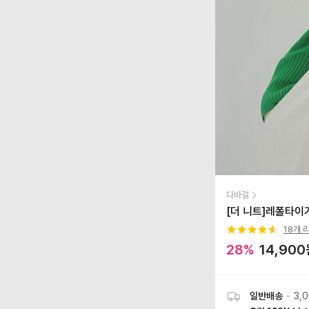
다바걸
[더 니트]레폴타이
18
개 
28
%
14,900
일반배송
•
3,