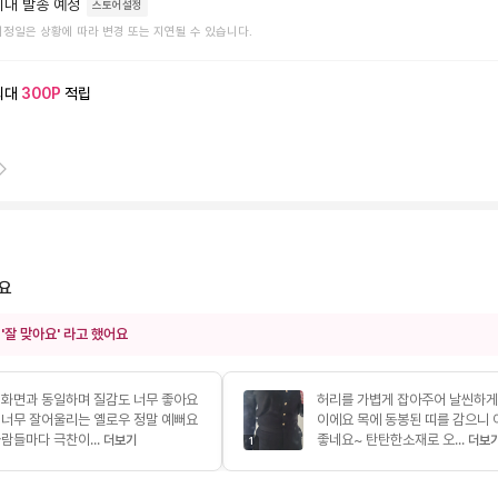
이내 발송 예정
스토어설정
예정일은 상황에 따라 변경 또는 지연될 수 있습니다.
최대
300
P
적립
요
 '잘 맞아요' 라고 했어요
 화면과 동일하며 질감도 너무 좋아요
허리를 가볍게 잡아주어 날씬하게
 너무 잘어울리는 옐로우 정말 예뻐요
이에요 목에 동봉된 띠를 감으니
람들마다 극찬이...
좋네요~ 탄탄한소재로 오...
더보기
더보
1