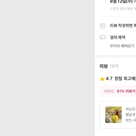
8월 12일(수)
스토어 설정 발송 
리뷰 작성하면 
결제 혜택
무이자 혜택보기
리뷰
18개
4.7
정말 최고예
사이즈
91% 리뷰가
색상은
봄날과
보는 사
5