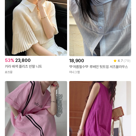
53
%
23,800
18,900
4.7
(
79
)
카라 배색 플리츠 반팔 니트
💚여름필수💚 루베인 뒷트임 셔츠블라우스
로즈몽
미나그램