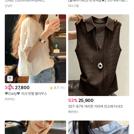
즈테브 스트라이프나시원피스
[홈웨어기획전/10%세일🔥] 55-99가능! [꿀잠3세트] 빅사이즈잠옷 7부바지 반바지
난닝구
미나그램
무
료
배
30
%
27,800
3.7
(
15
)
송
💖Daily💖 리샤 반팔 블라우스
미즈미스
53
%
25,900
SST-876 여리한 카라넥 민소매 티셔츠
패션센스