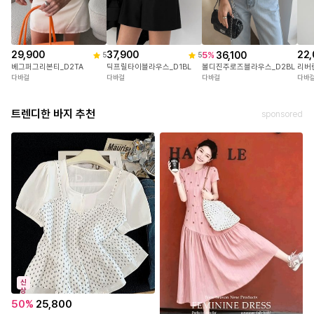
29,900
37,900
22,
36,100
5
%
5
5
베그퍼그리본티_D2TA
딕프릴타이블라우스_D1BL
리버
볼디진주로즈블라우스_D2BL
다바걸
다바걸
다바
다바걸
트렌디한 바지 추천
sponsored
신
상
50
%
25,800