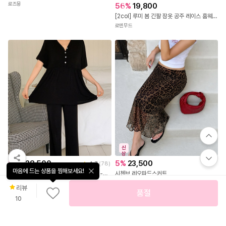
출
로즈몽
56
%
19,800
발
[2col] 루미 봄 긴팔 잠옷 공주 레이스 홈웨어 세트
로앤무드
신
상
26
%
28,500
5
%
23,500
4.7
(
78
)
마음에 드는 상품을 찜해보세요!
🔥 26%최대세일🔥브라캡선택가능/55-88! 데미스 찰랑 잠옷파자마원피스
시첸브 레오파드스커트
미나그램
난닝구
리뷰
품절
10