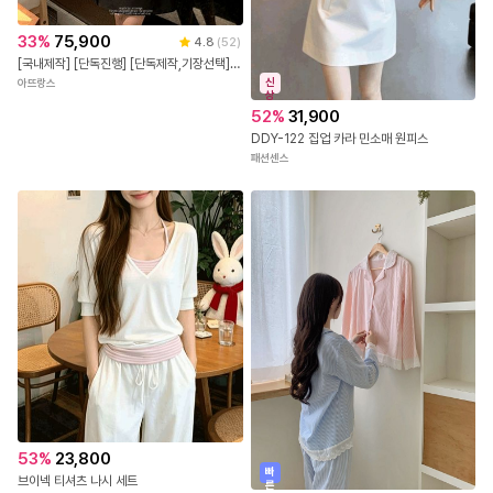
33
%
75,900
4.8
(
52
)
[국내제작] [단독진행] [단독제작,기장선택] 2기장 페리스 하트넥 슬릿 반팔 원피스 하객룩원피스 상견례룩/데이트룩/소개팅룩/격식룩/하객룩 op15266
신
아뜨랑스
상
52
%
31,900
DDY-122 집업 카라 민소매 원피스
패션센스
53
%
23,800
빠
브이넥 티셔츠 나시 세트
른