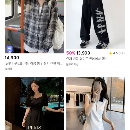
빠
른
50
%
13,900
4.5
(
14
)
출
14,900
안지 밴딩 와이드 트레이닝 팬츠
발
[살안타템!/오버핏] 여름 봄 간절기 긴팔 체크 시스루 오버핏 셔츠 남방 4color
울트라패션
솔레일