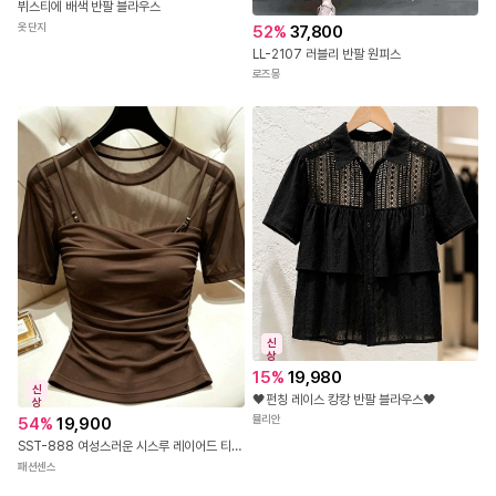
뷔스티에 배색 반팔 블라우스
옷단지
52
%
37,800
LL-2107 러블리 반팔 원피스
로즈몽
신
상
15
%
19,980
신
🖤펀칭 레이스 캉캉 반팔 블라우스🖤
상
뮬리안
54
%
19,900
SST-888 여성스러운 시스루 레이어드 티셔츠
패션센스