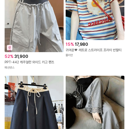
15
%
17,980
신
귀여운💗 레트로 스트라이프 프라이 반팔티
상
뮬리안
52
%
31,900
PPT-442 캐주얼한 와이드 카고 팬츠
패션센스
FABRIC
폴리,스판 혼방소재로 제작 되었어요
COLOR