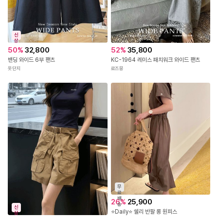
베이지,네이비,블랙,그레이,핑크,블루
6컬러로 구성되었어요
신
상
DETAIL
50
%
32,800
52
%
35,800
트렌디하면서 멋스러운 와이드 슬랙스에요
밴딩 와이드 6부 팬츠
KC-1964 레이스 패치워크 와이드 팬츠
하이웨스트에 넓은 이중 오비라인으로
옷단지
로즈몽
허리라인이 잘록하게 보여지며
군살커버를 도와준답니다
롱한 기장감으로 레그라인이 길어보여요
투핀턱을 잡아 부해보임없이 잡아주며
와이드한 핏으로 체형을 가려주어 편하게 활동하기 좋답니다
레직기 디테일로 깔끔한 실루엣을 연출해주어요
양사이드 포켓으로 실용성까지 챙겨주었어요
SIZE
XS,S,M,L 네 사이즈이며 44반 사이즈의 모델들은
S사이즈 착용시 편하게 잘 맞았답니다
자세한 사이즈는 하단의 상세사이즈 참고 후 구매해주세요
무
료
배
26
%
25,900
송
신
⭐Daily⭐ 쉘리 반팔 롱 원피스
상
정확한 사이즈는 하단의 size표를 꼭! 참고해주세요