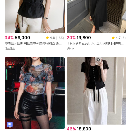
34
%
59,000
20
%
19,800
4.8
(
165
)
4.7
(
3
)
💛벨트세트/데이트룩/하객룩💛릴리즈 홀터넥 반하이넥 벨트 민소매 나시 하객블라우스 bs
[나시+원피스set]바너코 나시티나시원피스세트
아뜨랑스
난닝구
빠
른
46
%
18,800