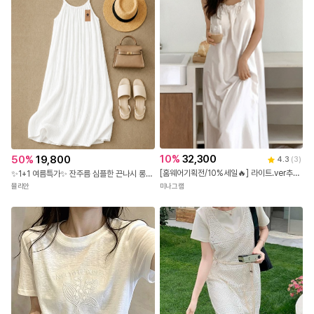
10
%
32,300
50
%
19,800
4.3
(
3
)
[홈웨어기획전/10%세일🔥] 라이트.ver추가! 브라캡내장 율리아 실크 파자마 잠옷원피
✨1+1 여름특가✨ 잔주름 심플한 끈나시 롱 원피스
미나그램
뮬리안