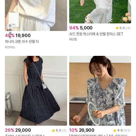
무
94
%
5,000
5.0
(
4
)
료
배
슈드 펀칭 뷔스티에 & 반팔 원피스 SET
48
%
19,900
송
패션풀
피니아 코튼 자수 반팔 티
미즈미스
26
%
29,000
10
%
26,900
5.0
(
2
)
4.9
(
63
)