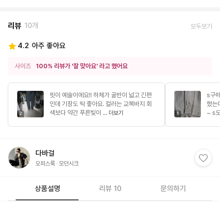
리뷰
10개
모두보기
4.2
아주 좋아요
사이즈
100% 리뷰가 '잘 맞아요' 라고 했어요
핏이 예술이에요!! 하체가 골반이 넓고 긴편
s구매
인데 기장도 딱 좋아요. 컬러는 교복바지 회
했는
색보다 약간 푸른빛이 ...
~ s
더보기
2
1
다바걸
오피스룩
모던시크
상품설명
리뷰 10
문의하기