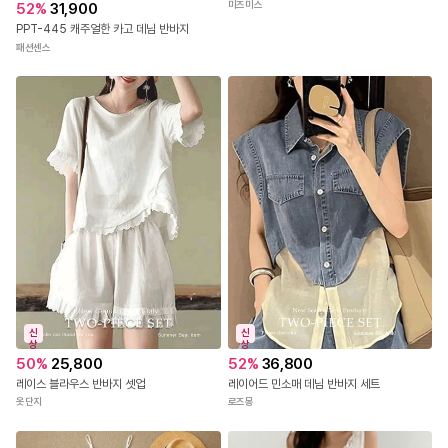
미즈미스
52
%
31,900
PPT-445 캐주얼한 카고 데님 반바지
야외(실내)촬영 특성상 실제 상품과 컬러차이가 있을 수 있습니다.
패션센스
정확한 컬러는 하단의 디테일컷을 참고해주세요.
신
신
상
상
50
%
25,800
52
%
36,800
레이스 블라우스 반바지 셋업
레이어드 민소매 데님 반바지 세트
옷단지
로즈몽