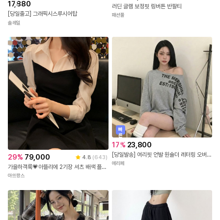
출
17,880
러딘 글램 보정핏 링버튼 반팔티
발
[당일출고] 그래픽시스루시어탑
패션풀
솔레일
빠
른
출
17
%
23,800
발
[당일발송] 여리핏 언발 원숄더 레터링 오버핏 맨투맨 (2COLOR)
29
%
79,000
4.8
(
643
)
에리페
가을하객룩💗아뜰리에 2기장 셔츠 배색 플레어라인 원피스 하객룩,소개팅룩,자체제작,하객룩
아뜨랑스