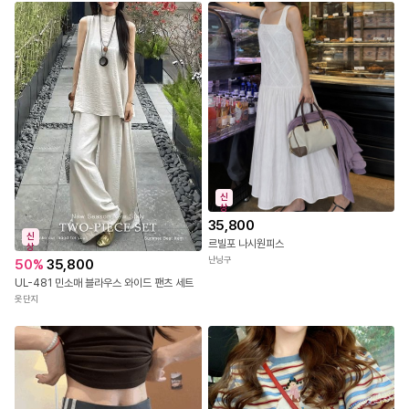
신
상
35,800
신
르빌포 나시원피스
상
난닝구
50
%
35,800
UL-481 민소매 블라우스 와이드 팬츠 세트
옷단지