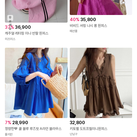
무
40
%
35,800
료
배
비비드 셔링 나시 롱 원피스
37
%
36,900
송
패션풀
캐주얼 레터링 미나 반팔 원피스
미즈미스
32,800
7
%
28,990
키토벨 도트프릴미니원피스
청량한💙 쿨 블루 루즈핏 A라인 블라우스
난닝구
뮬리안