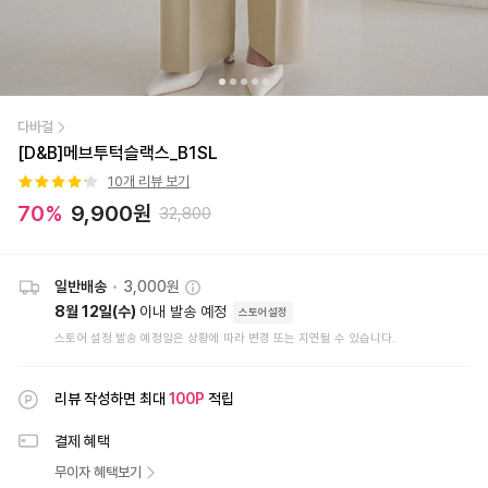
다바걸
[D&B]메브투턱슬랙스_B1SL
10
개 리뷰 보기
70
%
9,900
원
32,800
일반배송
•
3,000원
8월 12일(수)
이내 발송 예정
스토어설정
스토어 설정 발송 예정일은 상황에 따라 변경 또는 지연될 수 있습니다.
리뷰 작성하면 최대
100
P
적립
결제 혜택
무이자 혜택보기