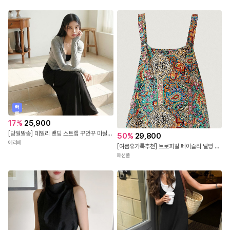
빠
른
출
17
%
25,900
발
[당일발송] 데일리 밴딩 스트랩 꾸안꾸 마실룩 A라인 롱 스커트 (3COLOR)
50
%
29,800
에리페
[여름휴가룩추천] 트로피컬 페이즐리 멜빵 팬츠
패션풀