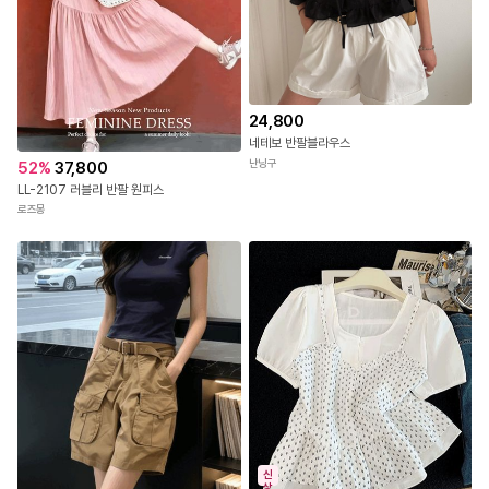
24,800
네테보 반팔블라우스
난닝구
52
%
37,800
LL-2107 러블리 반팔 원피스
로즈몽
신
상