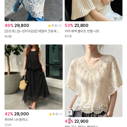
53
%
23,800
46
%
29,800
5.0
(
4
)
카라 배색 플리츠 반팔 니트
[손뜨개느낌~빈티지감성] 에밀리 크로셰 뷔스티에 원피스
로즈몽
패션풀
무
42
%
28,000
5.0
(
1
)
료
배
루마버 나시원피스
43
%
22,900
송
난닝구
레브 자수 레이스 블라우스