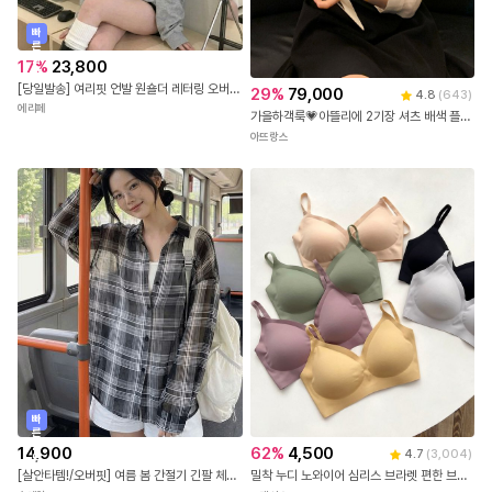
빠
른
출
17
%
23,800
발
[당일발송] 여리핏 언발 원숄더 레터링 오버핏 맨투맨 (2COLOR)
29
%
79,000
4.8
(
643
)
에리페
가을하객룩💗아뜰리에 2기장 셔츠 배색 플레어라인 원피스 하객룩,소개팅룩,자체제작,하객룩
아뜨랑스
빠
른
출
14,900
62
%
4,500
4.7
(
3,004
)
발
[살안타템!/오버핏] 여름 봄 간절기 긴팔 체크 시스루 오버핏 셔츠 남방 4color
밀착 누디 노와이어 심리스 브라렛 편한 브라탑