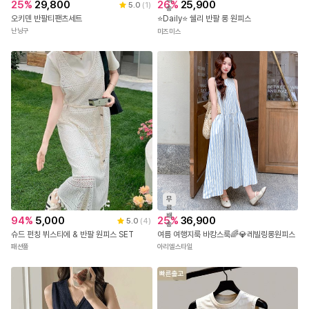
25
%
29,800
26
%
25,900
5.0
(
1
)
송
오키덴 반팔티팬츠세트
⭐Daily⭐ 쉘리 반팔 롱 원피스
난닝구
미즈미스
무
료
배
94
%
5,000
25
%
36,900
5.0
(
4
)
송
슈드 펀칭 뷔스티에 & 반팔 원피스 SET
여름 여행지룩 바캉스룩🌈💎레빌링롱원피스
패션풀
아리엘스타일