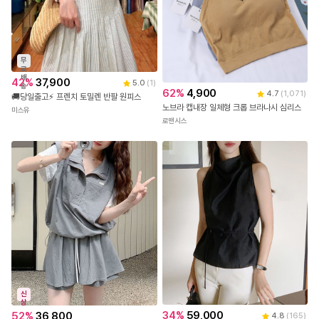
무
료
배
42
%
37,900
5.0
(
1
)
송
62
%
4,900
4.7
(
1,071
)
🚚당일출고⚡ 프렌치 토밀렌 반팔 원피스
노브라 캡내장 일체형 크롭 브라나시 심리스
미스유
로맨시스
신
상
34
%
59,000
52
%
36,800
4.8
(
165
)