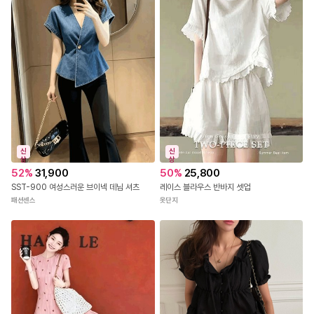
신
신
상
상
52
%
31,900
50
%
25,800
SST-900 여성스러운 브이넥 데님 셔츠
레이스 블라우스 반바지 셋업
패션센스
옷단지