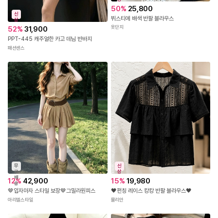
50
%
25,800
신
뷔스티에 배색 반팔 블라우스
상
옷단지
52
%
31,900
PPT-445 캐주얼한 카고 데님 반바지
패션센스
무
신
료
상
배
12
%
42,900
15
%
19,980
송
🤎입자마자 스타일 보장🤎그밀라원피스
🖤펀칭 레이스 캉캉 반팔 블라우스🖤
아리엘스타일
뮬리안