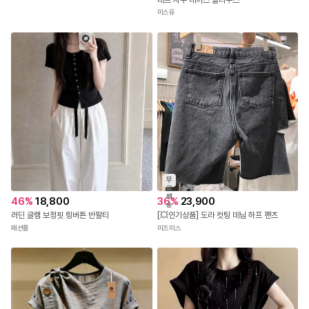
미스유
무
료
배
46
%
18,800
36
%
23,900
송
러딘 글램 보정핏 링버튼 반팔티
[💥인기상품] 도라 컷팅 데님 하프 팬츠
패션풀
미즈미스