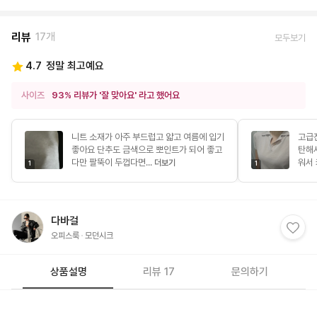
리뷰
17개
모두보기
4.7
정말 최고예요
사이즈
93% 리뷰가 '잘 맞아요' 라고 했어요
니트 소재가 아주 부드럽고 얇고 여름에 입기
고급
좋아요 단추도 금색으로 뽀인트가 되어 좋고
탄해
다만 팔뚝이 두껍다면...
워서 
더보기
1
1
다바걸
오피스룩
모던시크
상품설명
리뷰 17
문의하기