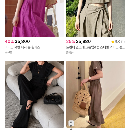
40
%
35,800
25
%
35,980
5.0
(
1
)
비비드 셔링 나시 롱 원피스
트렌디 민소매 크롭탑&랩 스타일 와이드 팬츠 😍2SET😍
패션풀
뮬리안
무
료
배