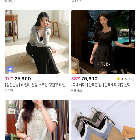
솔레일
로맨시스
빠
른
출
17
%
25,900
33
%
75,900
4.8
(
52
)
발
[당일발송] 데일리 밴딩 스트랩 꾸안꾸 마실룩 A라인 롱 스커트 (3COLOR)
[국내제작] [단독진행] [단독제작,기장선택] 2기장 페리스 하트넥 슬릿 반팔 원피스 하객룩원피스 상견례룩/데이트룩/소개팅룩/격식룩/하객룩 op15266
에리페
아뜨랑스