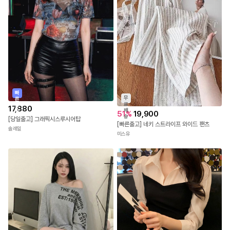
빠
무
른
료
출
17,880
배
발
51
%
19,900
송
[당일출고] 그래픽시스루시어탑
[빠른출고] 네키 스트라이프 와이드 팬츠
솔레일
미스유