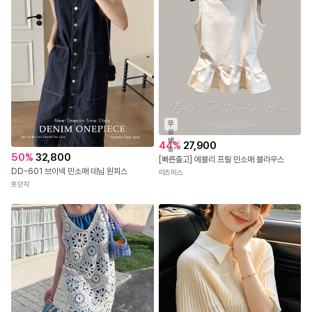
무
료
배
44
%
27,900
송
50
%
32,800
[빠른출고] 에블리 프릴 민소매 블라우스
DD-601 브이넥 민소매 데님 원피스
미즈미스
옷단지