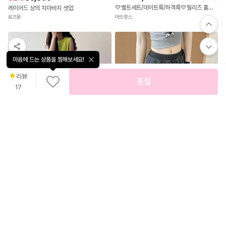
💛벨트세트/데이트룩/하객룩💛릴리즈 홀터넥 반하이넥 벨트 민소매 나시 하객블라우스 bs
레이어드 상의 치마바지 셋업
아뜨랑스
로즈몽
마음에 드는 상품을 찜해보세요!
리뷰
품절
17
신
무
상
료
배
37
%
30,900
송
신
올 여름 휴가지룩🍓💗테이빈원피스
상
아리엘스타일
52
%
38,900
PPT-449 하이웨이스트 와이드팬츠
패션센스