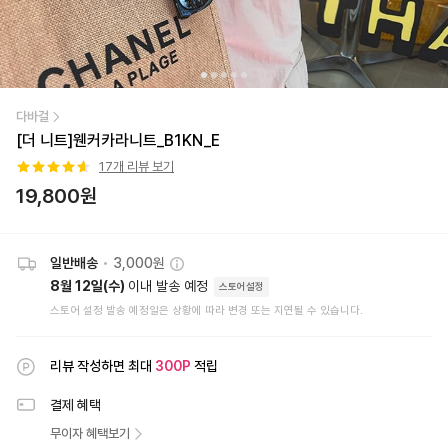
다바걸
[더 니트]웬커카라니트_B1KN_E
17
개 리뷰 보기
19,800
원
일반배송
•
3,000원
8월 12일(수)
이내 발송 예정
스토어설정
스토어 설정 발송 예정일은 상황에 따라 변경 또는 지연될 수 있습니다.
리뷰 작성하면 최대
300
P
적립
결제 혜택
무이자 혜택보기