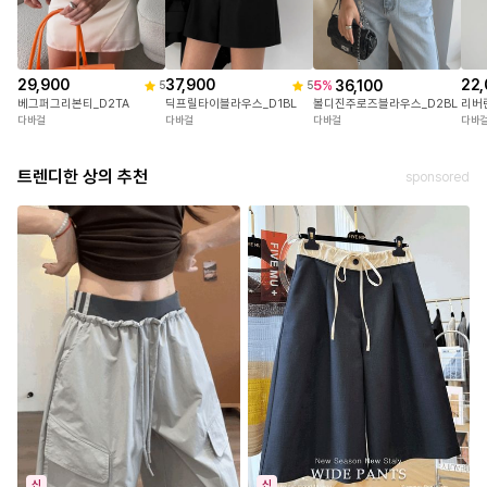
29,900
37,900
22,
36,100
5
%
5
5
베그퍼그리본티_D2TA
딕프릴타이블라우스_D1BL
리버
볼디진주로즈블라우스_D2BL
다바걸
다바걸
다바
다바걸
트렌디한 상의 추천
sponsored
신
신