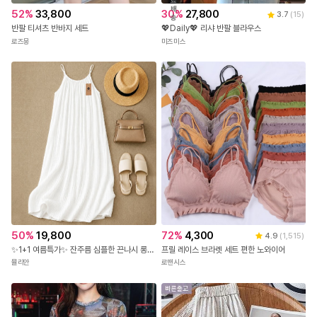
료
배
52
%
33,800
30
%
27,800
3.7
(
15
)
송
반팔 티셔츠 반바지 세트
💖Daily💖 리샤 반팔 블라우스
로즈몽
미즈미스
72
%
4,300
50
%
19,800
4.9
(
1,515
)
프릴 레이스 브라렛 세트 편한 노와이어
✨1+1 여름특가✨ 잔주름 심플한 끈나시 롱 원피스
로맨시스
뮬리안