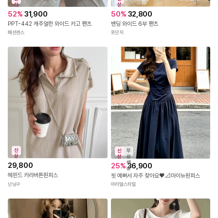
상
상
52
%
31,900
50
%
32,800
PPT-442 캐주얼한 와이드 카고 팬츠
밴딩 와이드 6부 팬츠
패션센스
옷단지
신
신
무
상
상
료
배
29,800
25
%
36,900
송
헤핀드 카라버튼원피스
핏 예뻐서 자주 찾아요🖤📐마이뉴원피스
난닝구
아리엘스타일