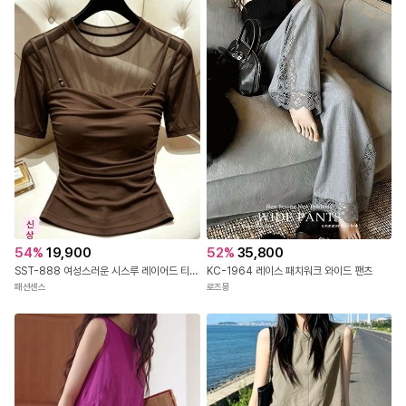
신
상
54
%
19,900
52
%
35,800
SST-888 여성스러운 시스루 레이어드 티셔츠
KC-1964 레이스 패치워크 와이드 팬츠
패션센스
로즈몽