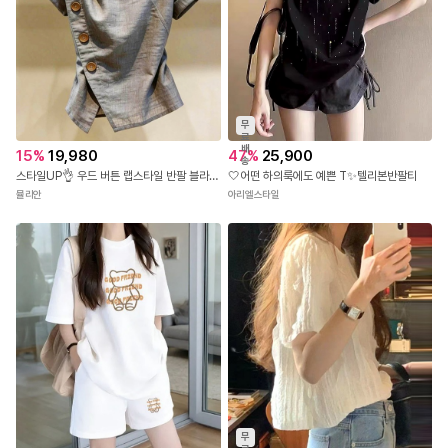
무
료
배
15
%
19,980
47
%
25,900
송
스타일UP👌 우드 버튼 랩스타일 반팔 블라우스
🤍어떤 하의룩에도 예쁜 T✨텔리본반팔티
뮬리안
아리엘스타일
무