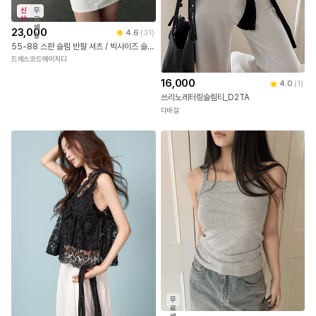
신
무
상
료
배
23,000
4.6
(
31
)
송
55-88 스판 슬림 반팔 셔츠 / 빅사이즈 슬림핏 라인셔츠 66 77
드레스코드에이치디
16,000
4.0
(
1
)
쓰리노레터링슬림티_D2TA
다바걸
무
료