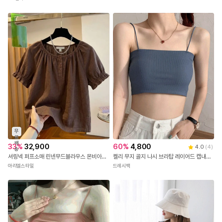
무
료
배
33
%
32,900
60
%
4,800
4.0
(
4
)
송
셔링넥 퍼프소매 린넨무드블라우스 몬비아블라우스
켈리 무지 골지 나시 브라탑 레이어드 캡내장 크롭 끈나시 런닝 민소매 브라 캡나시 노와이어 브라렛 탱크탑 여름 데일리 슬리브 캐미솔 이너웨어
아리엘스타일
드레시백