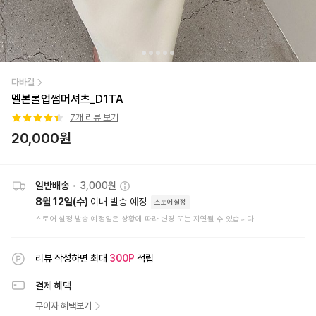
다바걸
멜본롤업썸머셔츠_D1TA
7
개 리뷰 보기
20,000
원
일반배송
•
3,000원
8월 12일(수)
이내 발송 예정
스토어설정
스토어 설정 발송 예정일은 상황에 따라 변경 또는 지연될 수 있습니다.
리뷰 작성하면 최대
300
P
적립
결제 혜택
무이자 혜택보기