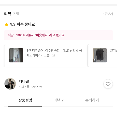
리뷰
7개
모두보기
4.3
아주 좋아요
색감
100% 리뷰가 '비슷해요' 라고 했어요
3색 다싹슬이..아주만족합니다..할랑할랑 몸
깔때
매도커버가되고좋아요
1
1
다바걸
오피스룩
모던시크
상품설명
리뷰 7
문의하기