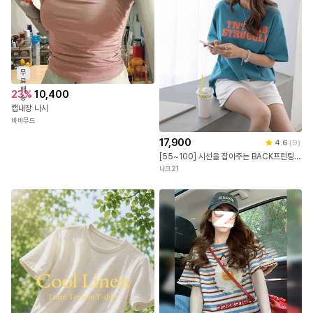
무
료
배
23
%
10,400
송
캡내장 나시
바바무드
17,900
4.6
(
9
)
[55~100] 시선을 잡아주는 BACK프린팅 루즈핏 티셔츠 #NAK MADE.
나크21