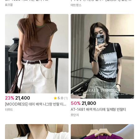
로즈몽
아뜨랑스
23
%
21,400
5.0
(
1
)
50
%
21,800
[MOODRESS] 데미 배색 나그랑 반팔 티셔츠(Tee)
AT-1481 배색 뷔스티에 일체형 반팔티
더무드
옷단지