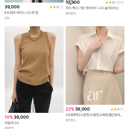
배
10,900
4.8
(
250
)
송
39,000
4.0
(
1
)
주티 맥시 기장 레이어드 나시 슬리브리스
E4296 레이스 시스루 탑
원더원더
딘트
22
%
39,000
5.0
(
1
)
(국내제작)(시원한소재/반소매핏/출근&데일리) (반팔블라우스/셔츠/출근룩) 롤업 반팔셔츠 하객 블라우스 여름셔츠 bs8811
10
%
36,000
아뜨랑스
마일리나시
45번가