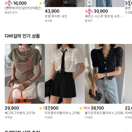
배
배
16,000
33,
20
%
무
5
송
송
료
[😎햇빛차단/살안타/여름긴팔셔츠/시스루남방/여리핏/데일리템] 여리 시스루 썸머 남방 4color
클렌
배
43,900
30,900
30
%
클로드모어
어썸
송
포멀 화이트 셔츠
베르고 시스루 뒷트임 셔츠 -3color
유어쏭
블릿티
다바걸의 인기 상품
29,900
37,900
22,
36,100
5
%
5
5
베그퍼그리본티_D2TA
딕프릴타이블라우스_D1BL
리버
볼디진주로즈블라우스_D2BL
다바걸
다바걸
다바
다바걸