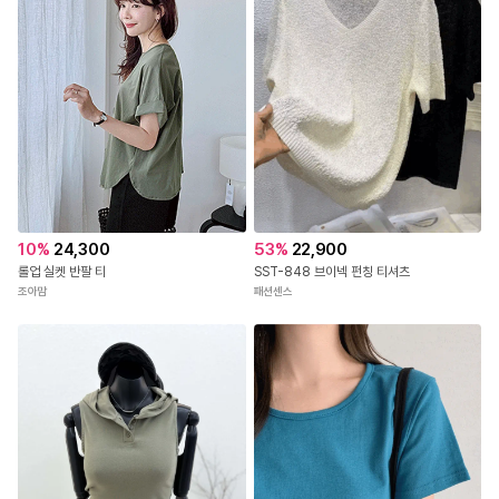
10
%
24,300
53
%
22,900
롤업 실켓 반팔 티
SST-848 브이넥 펀칭 티셔츠
조아맘
패션센스