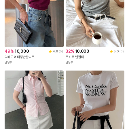
49
%
10,000
32
%
10,000
4.6
(
5
)
5.0
(
3
)
다페도 레터링반팔니트
크비코 반팔티
난닝구
난닝구