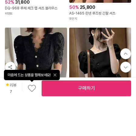
52
%
31,800
50
%
25,800
DQ-968 루체 체크 랩 셔츠 블라우스
AS-1465 린넨 루즈핏 긴팔 셔츠
비엔트
옷단지
마음에 드는 상품을 찜해보세요!
리뷰
구매하기
7
무
료
배
39
%
29,900
송
언발넥 퍼프소매 슬림블라우스 타닐라블라우스
아리엘스타일
5
%
36,100
볼디진주로즈블라우스_D2BL