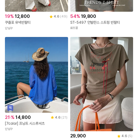
54
%
19,800
19
%
12,800
4.6
(
49
)
ST-5497 언발란스 스트링 반팔티
쿠즐포 유넥반팔티
로즈몽
난닝구
직
진
배
25
%
14,800
4.6
(
21
)
송
[7color] 프닝트 시스루셔츠
난닝구
29,900
4.6
(
5
)