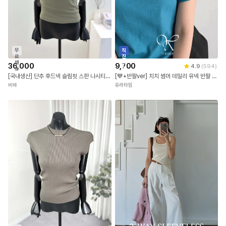
무
직
료
진
배
배
36,000
9,700
4.9
(
594
)
송
송
[국내생산] 단추 후드넥 슬림핏 스판 나시티 26SS
[💙+반팔ver] 치치 썸머 데일리 유넥 반팔 티셔츠 (레이어드/6color)
비바
유라타임