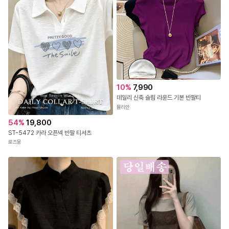
10
%
7,990
데일리 신축 슬림 라운드 기본 반팔티
뮬리안
54
%
19,800
ST-5472 카라 오픈넥 반팔 티셔츠
로즈몽