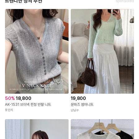
트렌디한 상의 추천
sponsored
50
%
18,800
19,800
AK-1531 브이넥 펀칭 반팔 니트
문파즈 썸머니트
옷단지
난닝구