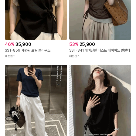
46
%
35,900
53
%
25,900
SST-859 세련된 프릴 블라우스
SST-841 페미닌한 베스트 레이어드 반팔티
패션센스
패션센스