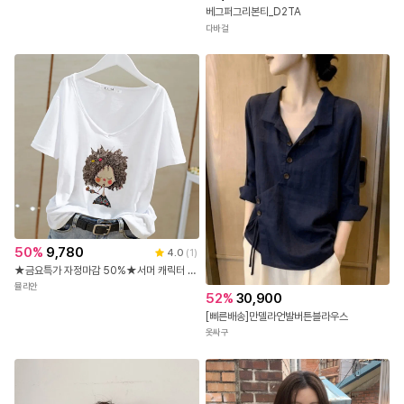
베그퍼그리본티_D2TA
다바걸
50
%
9,780
4.0
(
1
)
★금요특가 자정마감 50%★서머 캐릭터 코튼 반팔 티셔츠
뮬리안
52
%
30,900
[삐른배송]만델라언발버튼블라우스
옷싸구