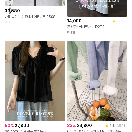
무
료
배
39,580
송
반목 슬림핏 아웃나시 여름니트 25SS
14,000
3.8
(
5
)
비바
콘초투웨이니트나시_D2TS
다바걸
53
%
27,800
33
%
26,800
4.8
(
1,543
)
SX-4526 퍼프 쉬폰 블라우스
(국내제작)4만장 돌파✨ [살탐방지] 솔튼 시스루 요루 크롭 셔츠 시스루셔츠 요루셔츠 크롭셔츠 데일리룩 여리핏코디 꾸안꾸룩 셔츠추천 여름셔츠 캠퍼스룩 살안타템 여름옷 여성셔츠 bs7659