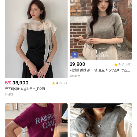
직
진
배
29,800
4.7
(
58
)
송
시원한 린넨 🌿 니엘 보트넥 5부소매 루즈핏 반팔니트 7color [린넨니트/반팔니트/여름니트/시스루/보트넥반팔니트/여름출근룩]
라뷰마켓
5
%
38,900
4.6
(
7
)
뮤즈타이배색블라우스_D2BL
다바걸