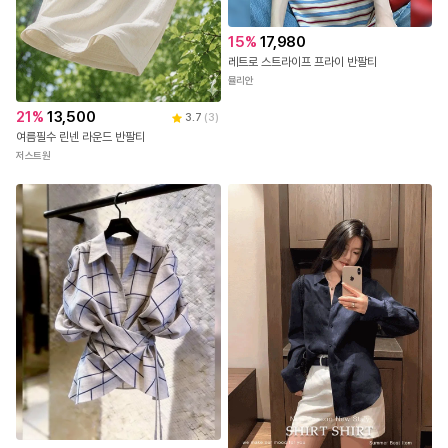
15
%
17,980
레트로 스트라이프 프라이 반팔티
뮬리안
21
%
13,500
3.7
(
3
)
여름필수 린넨 라운드 반팔티
저스트원