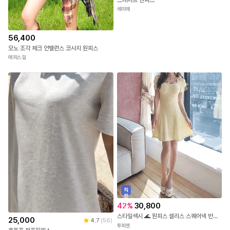
레미떼
56,400
모노 조각 체크 언밸런스 코사지 원피스
에피스걸
직
진
배
42
%
30,800
송
스타일섹시 🌊 원피스 셀리스 스퀘어넥 반팔 슬림 플레어 미니 여성원피스 8385
25,000
4.7
(
56
)
투피앤