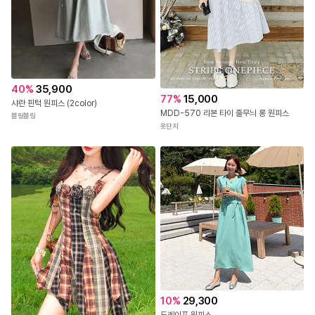
40
%
35,900
77
%
15,000
샤란 핀턱 원피스 (2color)
MDD-570 리본 타이 줄무늬 롱 원피스
블링블링
옷단지
10
%
29,300
드레이프 원피스