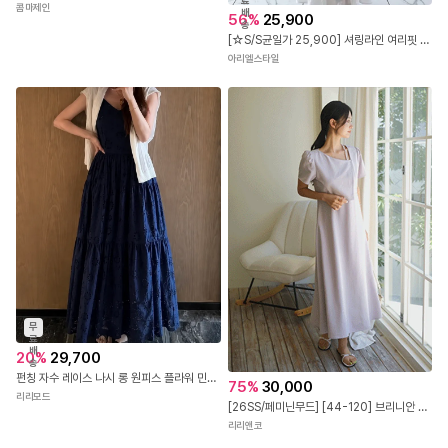
료
콤마제인
배
56
%
25,900
송
[☆S/S균일가 25,900] 셔링라인 여리핏 롱원피스 젤리드롱원피스
아리엘스타일
무
료
배
20
%
29,700
송
펀칭 자수 레이스 나시 롱 원피스 플라워 민소매 뒷밴딩 코튼 캉캉 플레어 여름 휴양지룩
75
%
30,000
리리모드
[26SS/페미닌무드] [44-120] 브리니안 언발넥 스트랩 반팔 롱 원피스 (여름-여름원피스-반팔원피스-언발원피스-스트랩원피스-하객룩-데이트룩-격식룩-데일리-120사이즈-빅사이즈)
리리앤코