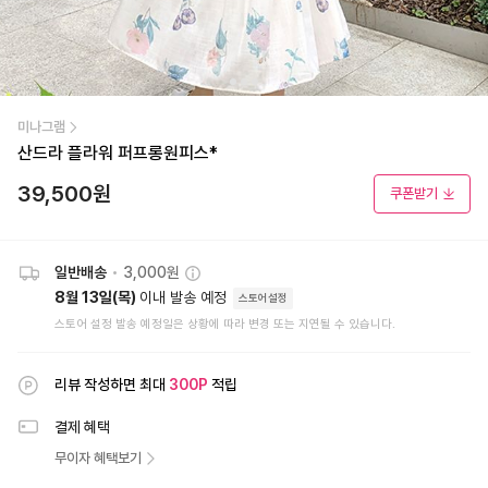
미나그램
산드라 플라워 퍼프롱원피스*
39,500
원
쿠폰받기
일반배송
•
3,000원
8월 13일(목)
이내 발송 예정
스토어설정
스토어 설정 발송 예정일은 상황에 따라 변경 또는 지연될 수 있습니다.
리뷰 작성하면 최대
300
P
적립
결제 혜택
무이자 혜택보기