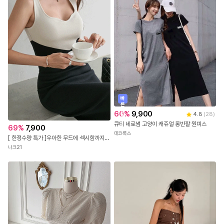
빠
른
출
60
%
9,900
4.8
(
28
)
발
큐티 네로썸 고양이 캐쥬얼 롱반팔 원피스
69
%
7,900
데코룩스
[ 한정수량 특가 ]우아한 무드에 섹시함까지~유니크한 트임 스퀘어넥 배색 슬리브리스 롱 니트 원피스
나크21