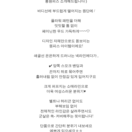
롱원피스 소개해드립니다:)
바디선에 부드럽게 떨어지는 원단에 /
플라워 패턴을 더해
밋밋할 틈 없이
페미닌한 무드 가득하게〰️〰️🤍
디자인 자체만으로도 돋보이는
원피스 아이템이에요!
쇄골선 은은하게 드러나는 넥라인에다가 ,
✔️ 양쪽 스모크 밴딩과
끈까지 뒤로 묶어주면
흘러내림 없이 안정감 있게 입어지구요
크게 퍼프지는 소매라인으로
더욱 여성스러운 분위기♥
벨트나 허리끈 없이도
부해보임 없이
전체적인 라인감은 살려주면서도
군살은 쏙- 커버해주는 핏이랍니다!
단품으로 간단히 분위기 내보세요
예쁘게 입으세요ㅎㅎ