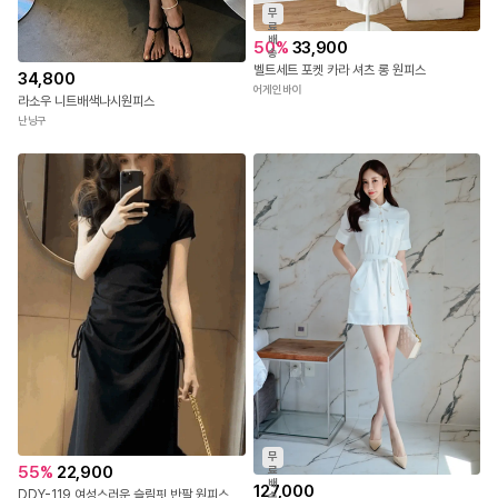
무
료
배
50
%
33,900
송
벨트세트 포켓 카라 셔츠 롱 원피스
34,800
어게인바이
라소우 니트배색나시원피스
난닝구
무
55
%
22,900
료
배
127,000
DDY-119 여성스러운 슬림핏 반팔 원피스
송