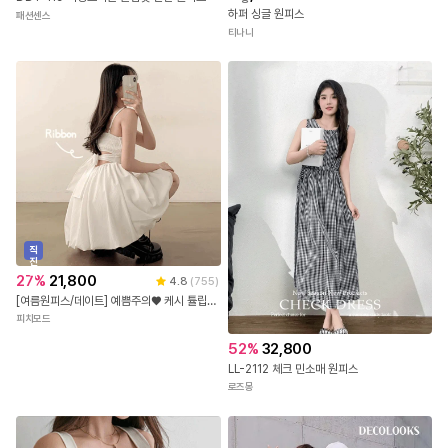
하퍼 싱글 원피스
패션센스
티나니
직
진
배
27
%
21,800
4.8
(
755
)
송
[여름원피스/데이트] 예쁨주의♥ 케시 튤립 팅커벨 미니 나시 원피스 (2color)
피치모드
52
%
32,800
LL-2112 체크 민소매 원피스
로즈몽