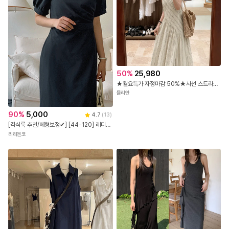
50
%
25,980
★월요특가 자정마감 50%★사선 스트라이프 스퀘어 나시 원피스
뮬리안
90
%
5,000
4.7
(
13
)
[격식룩 추천/체형보정✔] [44-120] 레디브틴 브이넥 칼라 랩스타일 롱 원피스( 여름-신상-여름신상-자체제작-데일리-데일리룩-데이트-데이트룩-하객룩-빅사이즈-120사이즈-통통녀-여름하객룩 )
리리앤코