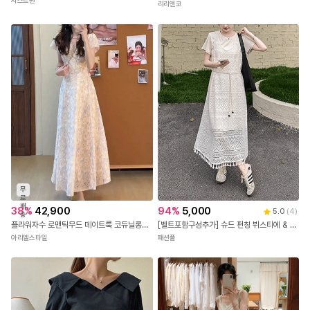
저스트원
리리앤코
무
료
배
38
%
42,900
94
%
5,000
5.0
(
4
)
송
플라워자수 로맨틱무드 데이트룩 코듀닐롱원피스
[벨트포함구성추가] 슈드 펀칭 뷔스티에 & 반팔 원피스 SET
아리엘스타일
패션풀