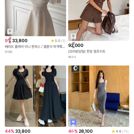
무
료
무
배
9
%
33,800
료
5.0
(
3
)
송
배
92,000
베리뜨 플레어 미니 원피스 / 결혼식 하객룩 데이트룩 파티룩 행사룩 브라이덜샤워 돌잔치 돌잔치원피스 셀프웨딩 웨딩촬영 플레어원피스 셔링미니원피스
송
(브라운당일) 펀칭 점프수트
우아르
바나나
빠
른
출
44
%
33,800
46
%
28,100
4.8
(
75
)
발