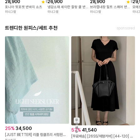
28,900
26,900
28,900
29,
5
5
포니아 뒷포켓 반바지 쇼츠
냉감소재 세이란 찰랑 쿨 반팔+반바지세트
브라캡내장 힐트 스퀘어 반팔캡원피스
미나그램
미나그램
미나그램
미나
트렌디한 원피스/세트 추천
sponsored
무
료
25
%
34,500
배
57
%
41,540
송
[JUST BETTER] 리플 링클프리 셔링원피스
[무료배송] [26SS/체형커버] [44-120] 슈크드인 바스락 브이넥 가오리 반팔 롱 원피스 (여름-하객룩-출근룩-데일리룩-빅사이즈-120사이즈-자체제작-반팔원피스-가오리원피스-가오리핏-A라인-플레어-베이직원피스)