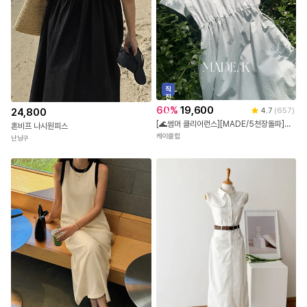
직
진
배
60
%
19,600
24,800
4.7
(
657
)
송
[🌊썸머 클리어런스][MADE/5천장돌파]브닌 스트링 롱 원피스 (S-M/바캉스룩/데일리룩/휴양지룩/여름원피스/반팔원피스/라운드넥원피스)
혼비프 나시원피스
케이클럽
난닝구