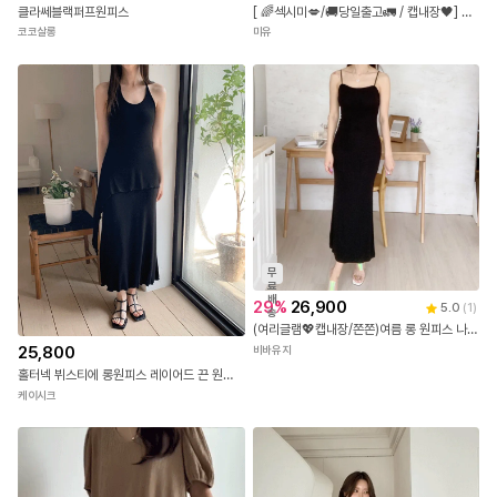
클라쎄블랙퍼프원피스
[ 🌈섹시미💋/🚚당일출고🚛 / 캡내장🖤] 벨로 골지 슬림핏 롱 원피스
코코살롱
미유
무
료
배
29
%
26,900
5.0
(
1
)
송
(여리글램💖캡내장/쫀쫀)여름 롱 원피스 나시 민소매 원피스 끈조절 바캉스룩 휴가룩 (3color)
25,800
비바유지
홀터넥 뷔스티에 롱원피스 레이어드 끈 원피스
케이시크