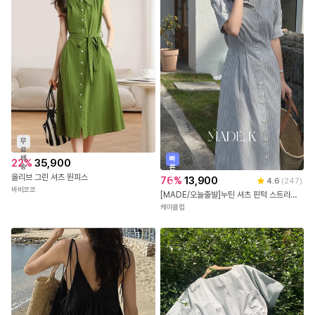
무
료
배
빠
22
%
35,900
송
른
출
올리브 그린 셔츠 원피스
76
%
13,900
4.6
(
247
)
발
바비코코
[MADE/오늘출발]누틴 셔츠 핀턱 스트라이프 롱 원피스 (S-XL/1만장돌파)
케이클럽