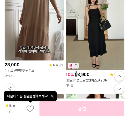
28,000
5.0
(
2
)
신
무
상
료
더빈코 끈반팔롱원피스
배
10
%
53,900
4.0
(
1
)
난닝구
송
[핫딜]키캡스트랩원피스_A2OP
다바걸
마음에 드는 상품을 찜해보세요!
리뷰
품절
0