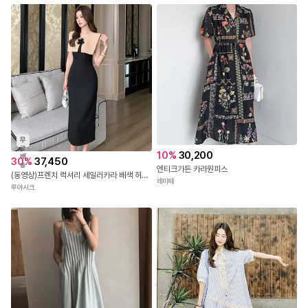
무
료
10
%
30,200
배
30
%
37,450
송
엔티크가든 카라원피스
(동영상)프렌치 럭셔리 세일러카라 배색 허리잘록 슬림핏 슬리브리스 롱원피스 루아시크1529
레미떼
루아시크