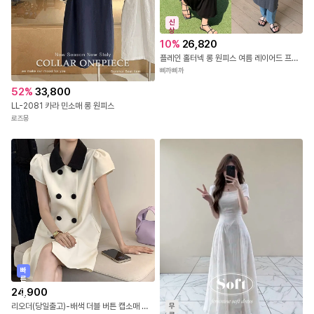
신
상
10
%
26,820
플레인 홀터넥 롱 원피스 여름 레이어드 프릴 스커트 나시 드레이프 끈매듭 드레스
삐까삐까
52
%
33,800
LL-2081 카라 민소매 롱 원피스
로즈몽
빠
른
출
24,900
발
리오더(당일출고)-배색 더블 버튼 캡소매 미니 원피스
무