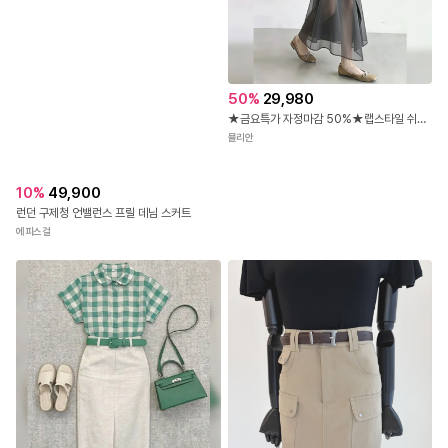
50
%
29,980
★금요특가 자정마감 50%★랩스타일 쉬폰 시스루 롱 스커트
뮬리안
10
%
49,900
런던 구제청 언밸런스 프릴 데님 스커트
에피스걸