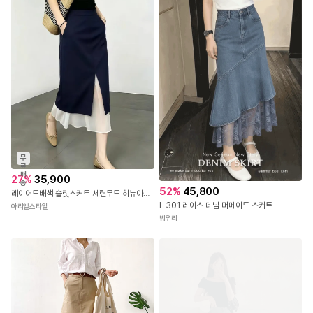
무
료
배
27
%
35,900
송
52
%
45,800
레이어드배색 슬릿스커트 세련무드 히뉴아스커트
I-301 레이스 데님 머메이드 스커트
아리엘스타일
방우리