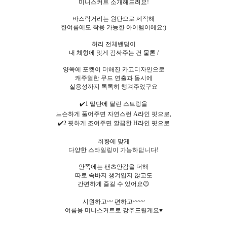
미니스커트 소개해드려요!
바스락거리는 원단으로 제작해
한여름에도 착용 가능한 아이템이에요:)
허리 전체밴딩이
내 체형에 맞게 감싸주는 건 물론 /
양쪽에 포켓이 더해진 카고디자인으로
캐주얼한 무드 연출과 동시에
실용성까지 톡톡히 챙겨주었구요
✔️1 밑단에 달린 스트링을
느슨하게 풀어주면 자연스런 A라인 핏으로,
✔️2 핏하게 조여주면 깔끔한 H라인 핏으로
취향에 맞게
다양한 스타일링이 가능하답니다!
안쪽에는 팬츠안감을 더해
따로 속바지 챙겨입지 않고도
간편하게 즐길 수 있어요😉
시원하고〰️ 편하고〰️〰️
여름용 미니스커트로 강추드릴게요♥