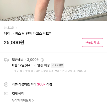
미나그램
데이나 바스락 밴딩카고스커트*
25,000
원
쿠폰받기
일반배송
•
3,000원
8월 12일(수)
이내 발송 예정
스토어설정
스토어 설정 발송 예정일은 상황에 따라 변경 또는 지연될 수 있습니다.
리뷰 작성하면 최대
300
P
적립
결제 혜택
무이자 혜택보기