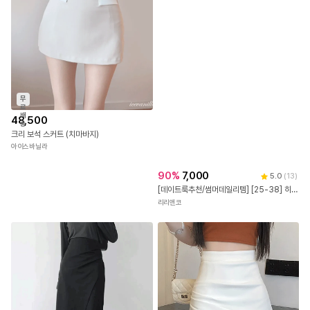
무
료
배
48,500
송
크리 보석 스커트 (치마바지)
아이스바닐라
90
%
7,000
5.0
(
13
)
[데이트룩추천/썸머데일리템] [25-38] 히얼리딘 코튼 레이스 도트 밴딩 롱 스커트 (여름-신상-데일리룩-데이트룩-출근룩-바캉스룩-러블리룩-빅사이즈-38사이즈-자체제작-롱스커트-밴딩스커트-통통녀)
리리앤코