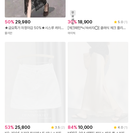
무
료
배
50
%
29,980
30
%
18,900
5.0
(
1
)
송
★금요특가 자정마감 50%★시스루 레이스 레이어드 페미닌 스커트
[체크패턴🐾/속바지⭕] 클래식 체크 플리츠 미니 스커트 치마 숏 미니 연말룩 봄 가을 겨울 데이트룩 크리스마스 키작녀 연말룩 (2color)
뮬리안
마이픽
53
%
25,800
84
%
10,000
3.5
(
2
)
4.0
(
1
)