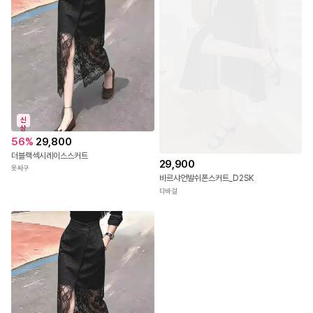
신
상
56
%
29,800
더블랙섹시레이스스커트
29,900
옷싸구
바르샤언발쉬폰스커트_D2SK
다바걸