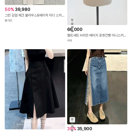
50
%
39,980
그린 깅엄 체크 블라우스&베이직 미디 스커트&그린 스퀘어 벨트 3SET
무
뮬리안
료
배
66,000
송
벨트세트 H라인 베이지 포켓건빵 미니스커트 26FW
비바
무
료
배
39
%
35,900
송