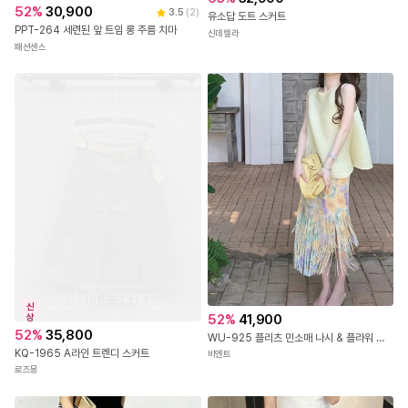
52
%
30,900
3.5
(
2
)
유소답 도트 스커트
PPT-264 세련된 앞 트임 롱 주름 치마
신데렐라
패션센스
신
52
%
41,900
상
52
%
35,800
WU-925 플리츠 민소매 나시 & 플라워 주름 롱스커트
KQ-1965 A라인 트렌디 스커트
비엔트
로즈몽