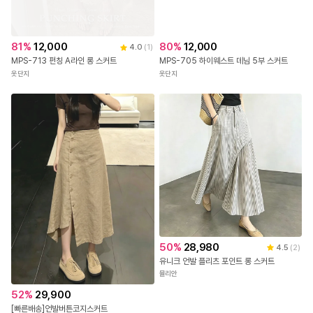
81
%
12,000
80
%
12,000
4.0
(
1
)
MPS-713 펀칭 A라인 롱 스커트
MPS-705 하이웨스트 데님 5부 스커트
옷단지
옷단지
50
%
28,980
4.5
(
2
)
유니크 언발 플리츠 포인트 롱 스커트
뮬리안
52
%
29,900
[빠른배송]언발버튼코지스커트