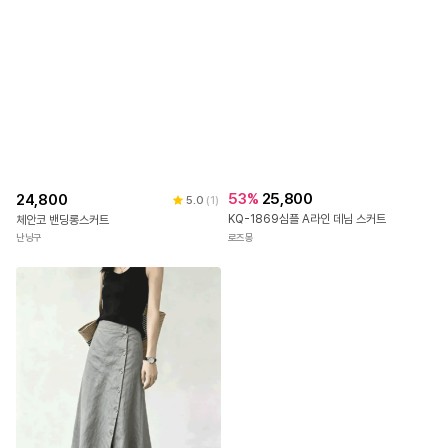
53
%
25,800
24,800
5.0
(
1
)
KQ-1869심플 A라인 데님 스커트
체안코 밴딩롱스커트
로즈몽
난닝구