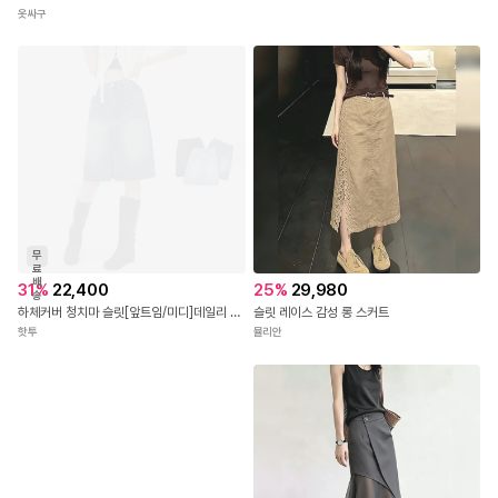
옷싸구
무
료
배
31
%
22,400
25
%
29,980
송
하체커버 청치마 슬릿[앞트임/미디]데일리 A라인 데님 스커트
슬릿 레이스 감성 롱 스커트
핫투
뮬리안