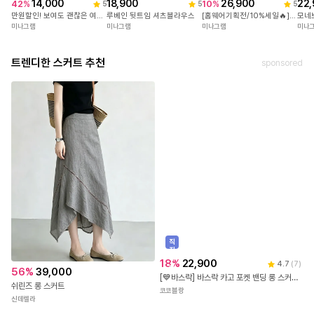
14,000
18,900
26,900
22,
42
%
10
%
5
5
5
만원할인! 보여도 괜찮은 여리스트랩 끈브라탑
루베인 뒷트임 셔츠블라우스
[홈웨어기획전/10%세일🔥] 55-99가능! [꿀잠3세트] 빅사이즈잠옷 7부바지 반바지세트
모네
미나그램
미나그램
미나그램
미나
트렌디한 스커트 추천
sponsored
직
진
배
18
%
22,900
4.7
(
7
)
송
56
%
39,000
[💙바스락] 바스락 카고 포켓 밴딩 롱 스커트 / 롱스커트 / 롱치마 / 카고스커트 / 카고치마 / 밴딩스커트 / 장마룩 / 휴가룩
쉬린즈 롱 스커트
코코블랑
신데렐라