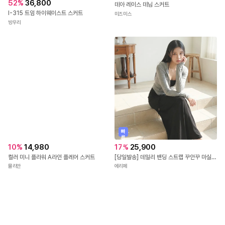
52
%
36,800
데아 레이스 데님 스커트
I-315 트임 하이웨이스트 스커트
미즈미스
방우리
빠
른
출
10
%
14,980
17
%
25,900
발
컬러 미니 플라워 A라인 플레어 스커트
[당일발송] 데일리 밴딩 스트랩 꾸안꾸 마실룩 A라인 롱 스커트 (3COLOR)
뮬리안
에리페