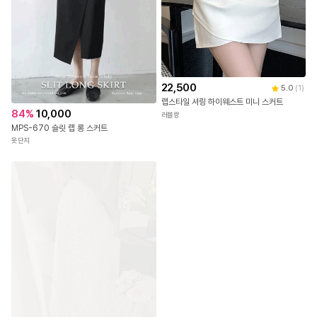
22,500
5.0
(
1
)
랩스타일 셔링 하이웨스트 미니 스커트
84
%
10,000
러블랑
MPS-670 슬릿 랩 롱 스커트
옷단지