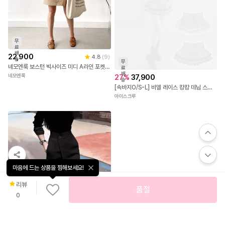
무
료
배
22,900
4.8
(
9
)
송
무
네모엔룩 보스턴 빅사이즈 미디 A라인 포켓 면스판 스커트
료
배
27
%
37,900
네모엔룩
송
[속바지O/S-L] 비엘 레이스 캉캉 데님 스커트 청치마 스판 쫀쫀 플레어 프릴 레이어드 코튼 빈티지 하이틴룩 치키룩 축제 휴가 여행 바캉스 유니크 바지안감
아이스크루
마음에 드는 상품을 찜해보세요!
리뷰
품절
0
무
료
배
16,900
송