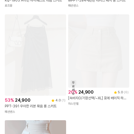
KQ-1905 A라인 하이웨스트 데님 스커트
MPPT-284세련된 레이스 패치 롱 스커트
로즈몽
패션센스
무
료
배
20
%
24,900
5.0
(
6
)
송
[속바지O/기장선택/~XL] 포에 베이직 하이웨스트 컬러 코튼 밴딩 미니 스커트 치마
53
%
24,900
4.0
(
1
)
자스민벨
PPT-391 우아한 리본 묶음 롱 스커트
패션센스