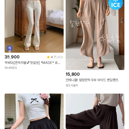
직
진
배
35,900
4.7
(
42
)
송
무배🚀[쫀득착붙💕핫걸핏] *MADE* 로우웨스트 부츠컷 팬츠 로우라이즈 나팔 바지 스판 면바지 하의 화이트 블랙 봄 여름 가을 간절기 데일리룩 데이트룩 하객룩 출근룩 자체제작
워너비뮤즈
15,800
언제나쿨! 찰랑핀턱 9부 와이드 밴딩팬츠
핑크시슬리