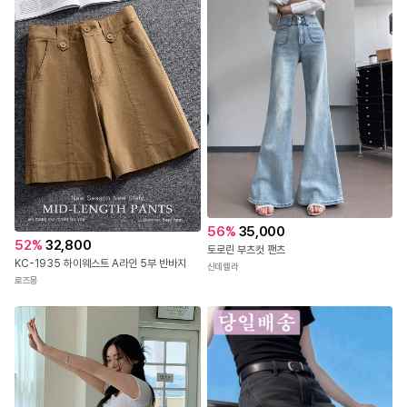
56
%
35,000
52
%
32,800
토로린 부츠컷 팬츠
KC-1935 하이웨스트 A라인 5부 반바지
신데렐라
로즈몽