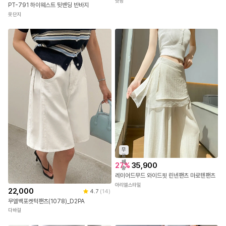
핫핑
PT-791 하이웨스트 뒷밴딩 반바지
옷단지
무
료
배
27
%
35,900
송
레이어드무드 와이드핏 린넨팬츠 마로텐팬츠
아리엘스타일
22,000
4.7
(
14
)
무엘백포켓턱팬츠(1078)_D2PA
다바걸