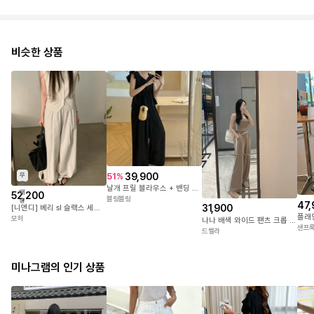
비슷한 상품
39,900
51
%
무
료
날개 프릴 블라우스 + 밴딩 와이드 팬츠 (3color)
배
52,200
블링블링
송
47,
31,900
[니앤디] 베리 sl 슬랙스 세트 팬츠 하객룩 와이드 핀턱 밴딩 (2color)
플래
모허
나나 배색 와이드 팬츠 크롭 나시 세트 (2color)
샌프
드벨라
미나그램의 인기 상품