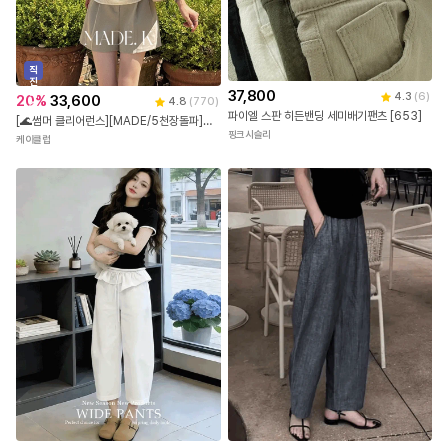
직
진
37,800
배
4.3
(
6
)
20
%
33,600
4.8
(
770
)
송
파이엘 스판 히든밴딩 세미배기팬츠 [653]
[🌊썸머 클리어런스][MADE/5천장돌파]이프 데일리 투핀턱 하프 슬랙스 (S-L/출근룩/데일리룩/여름슬랙스/핀턱슬랙스/여름바지/하객룩/숏팬츠/반바지)
핑크시슬리
케이클럽