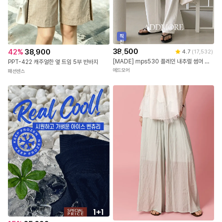
직
진
배
38,500
42
%
38,900
4.7
(
17,532
)
송
[MADE] mps530 플레인 내추럴 썸머 코튼 린넨 팬츠
PPT-422 캐주얼한 옆 트임 5부 반바지
에드모어
패션센스