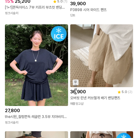
15
%
25,200
5.0
(
1
)
39,900
[1+1]쫀득아이스 7부 카프리 부츠컷 밴딩팬츠
P3898 시어 와이드 팬츠
핑크시슬리
딘트
무
료
배
36,900
5.0
(
2
)
송
오버핏 린넨 커브절개 배기 밴딩팬츠
애플망고샵
27,800
the시원_찰랑쫀득 레글런 3.5부 치마바지세트
핑크시슬리