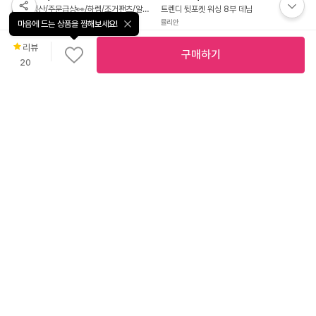
[/국내생산/주문급상👀/하렘/조거팬츠/알라딘팬츠/항아리바지/요가/간절기팬츠/44~77까지//주머니O] 코이 찰랑 밴딩와이드 벌룬 하렘팬츠
트렌디 뒷포켓 워싱 8부 데님
마마시타
뮬리안
마음에 드는 상품을 찜해보세요!
리뷰
구매하기
20
직
진
배
10
%
26,900
4.7
(
18
)
송
[Made] 루카즈 핀턱 배기 팬츠 332 [빅사이즈/배기바지/면바지/일자바지/허리밴드/밴딩팬츠/밴드바지/아이보리팬츠/보이핏팬츠/코튼팬츠]
올시즌
15
%
32,900
체형커버에 탁월한 피그먼트 버뮤다핏! 허리 사이즈 조절이 가능한 매듭 스트링! 빈티지 밑단 포인트!
나크21