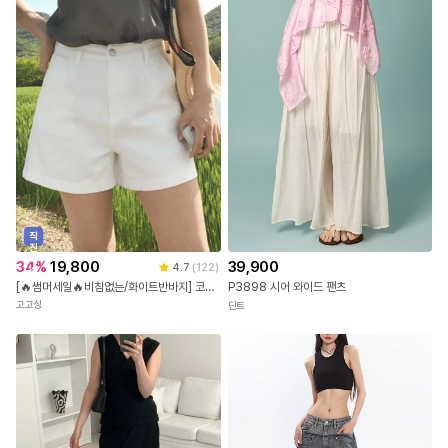
직
진
배
34
%
19,800
39,900
4.7
(
122
)
송
[🔥썸머세일🔥비침없는/화이트반바지] 코튼 반바지 (3부팬츠,a라인,코튼팬츠,면바지,화이트팬츠,흰바지,숏팬츠,여름바지,장마룩)
P3898 시어 와이드 팬츠
고고싱
딘트