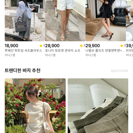
18,900
28,900
29,900
39,
5
5
5
루베인 뒷트임 셔츠블라우스
포니아 뒷포켓 반바지 쇼츠
나엘브 플리츠 반팔맨투맨+치마반바지세트
미라
미나그램
미나그램
미나그램
미나
트렌디한 바지 추천
sponsored