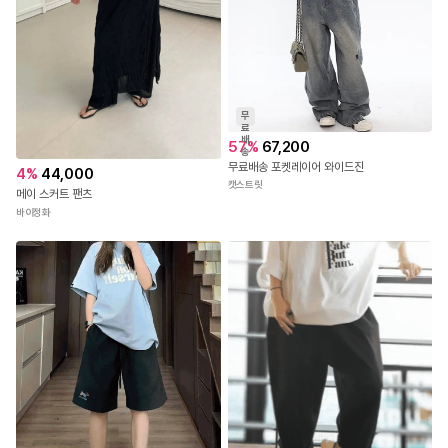
무
료
배
57
%
67,200
송
무료배송 포켓레이어 와이드진
4
%
44,000
캣스트릿
메이 스커트 팬츠
바이정화