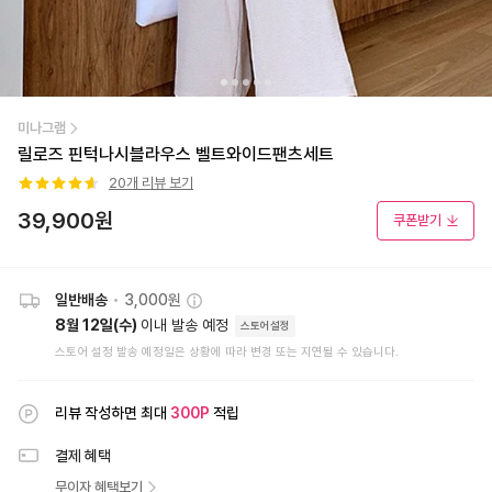
미나그램
릴로즈 핀턱나시블라우스 벨트와이드팬츠세트
20
개 리뷰 보기
39,900
원
쿠폰받기
일반배송
•
3,000원
8월 12일(수)
이내 발송 예정
스토어설정
스토어 설정 발송 예정일은 상황에 따라 변경 또는 지연될 수 있습니다.
리뷰 작성하면 최대
300
P
적립
결제 혜택
무이자 혜택보기