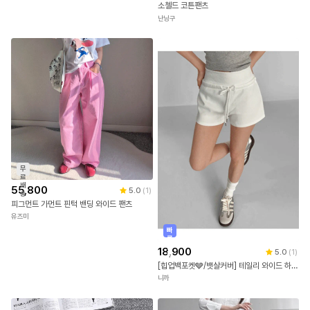
소첼드 코튼팬츠
난닝구
무
료
배
55,800
5.0
(
1
)
송
피그먼트 가먼트 핀턱 밴딩 와이드 팬츠
유즈미
빠
른
출
18,900
5.0
(
1
)
발
[힙업백포켓🩶/뱃살커버] 테일리 와이드 하이밴딩 백포켓 스트링 숏팬츠 밴딩숏팬츠 트레이닝숏팬츠 (3color)
니까