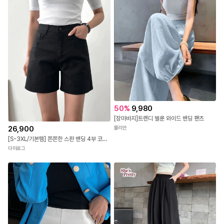
50
%
9,980
[장마바지]트렌디 벌룬 와이드 밴딩 팬츠
26,900
뮬리안
[S-3XL/기본템] 쫀쫀한 스판 밴딩 4부 코튼 반바지 베이직 하이웨스트 숏팬츠 면반바지
다미로그