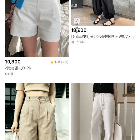
무
료
배
18,900
송
[쉬즈프리티] 쿨아이싱항아리밴딩팬츠 77까지
쉬즈프리티
19,800
4.8
(
49
)
게럿숏팬츠_D1PA
다바걸