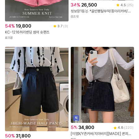
배
34
%
26,500
4.5
(
25
)
송
핏보장1등🥇 *골반뽕탈부착/종아리커버/숏롱* 로에븐 옆트임 스판 카프리 5부 7부팬츠 - 2COL
뮤즈핏
54
%
19,800
3.7
(
3
)
KC-1216허리밴딩 썸머 숏팬츠
로즈몽
직
진
배
5
%
34,800
4.8
(
220
)
송
[이염X/Y존커버/치마바지][MADE] 론피즈 뒷밴딩 랩 데님 치마바지 (25~36)(빅사이즈스커트-빅사이즈반바지-스커트팬츠-논페이드-데님스커트-데님숏팬츠-레이어드-캐주얼룩)
50
%
31,800