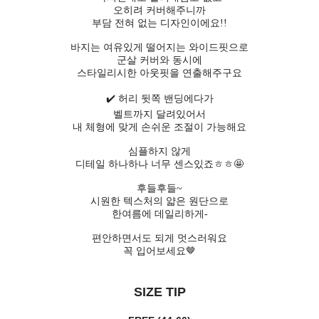
오히려 커버해주니까
부담 전혀 없는 디자인이에요!!
바지는 여유있게 떨어지는 와이드핏으로
군살 커버와 동시에
스타일리시한 아웃핏을 연출해주구요
✔️ 허리 뒷쪽 밴딩에다가
벨트까지 달려있어서
내 체형에 맞게 손쉬운 조절이 가능해요
심플하지 않게
디테일 하나하나 너무 센스있죠ㅎㅎ🤩
후들후들~
시원한 텍스처의 얇은 원단으로
한여름에 데일리하게-
편안하면서도 되게 멋스러워요
꼭 입어보세요🤎
SIZE TIP