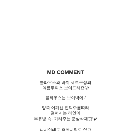
MD COMMENT
블라우스와 바지 세트구성의
여름투피스 보여드려요🙂
블라우스는 브이넥에 /
양쪽 어깨선 핀턱주름따라
떨어지는 라인이
부유방 슥- 가려주는 군살삭제핏!✔️
나시인데도 흘러내림도 없고