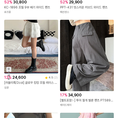
52
%
30,800
52
%
29,900
KC-1896 프릴 9부 배기 와이드 팬츠
PPT-431 멋스러운 커브드 와이드 팬츠
로즈몽
패션센스
무
료
배
12
%
24,600
4.5
(
2
)
송
[러블리룩/2col] 글로우 캉캉 프릴 레이스 숏팬츠 치마 바지
심쿵
17
%
34,900
[벨트포함✨] 투어 절개 벌룬 팬츠 PT5892봄 간절기 일자 와이드 기본 베이직 절개 밴딩 셔링 여행 휴가룩
메이드제이