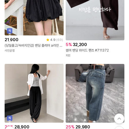
직
진
배
21,900
4.9
(
69
)
송
5
%
32,200
(당일출고/속바지안감) 밴딩 플레어 a라인 여름 썸머 휴가룩 휴양지룩 바캉스룩 펌킨 벌룬 나일론 화이트 흰 플레어 호박 미니 치마바지 스커트 치마 바지 팬츠 2color
썸머 밴딩 와이드 팬츠 #711372
샤인글램
피핀
직
진
배
26
%
28,900
25
%
29,980
송