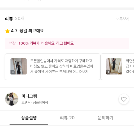
리뷰
20개
모두보기
4.7
정말 최고예요
색감
100% 리뷰가 '비슷해요' 라고 했어요
쿠폰할인받아서 가격도 저렴하게 구매하고
화면
비침도 없고 좋아요 상하의 따로입을수있어
급지
서 좋아요 사이즈는 크게나왔어...
같아
더보기
3
1
미나그램
로맨틱
심플베이직
상품설명
리뷰 20
문의하기