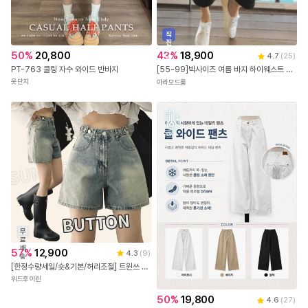
직
진
배
50
%
20,800
43
%
18,900
4.7
(
25
)
송
PT-763 쿨링 자수 와이드 반바지
[55-99]빅사이즈 여름 바지 하이웨스트 배기핏 밴딩 사계절 9부 트레이닝팬츠
옷단지
아라모드룸
무
료
배
57
%
12,900
4.3
(
9
)
송
[한정수량세일/숏&기본/허리조절] 트윈쓰 데님 청 반바지 (2color)
위드후이린
50
%
19,800
4.6
(
27
)