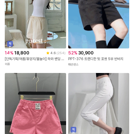
직
진
배
14
%
18,800
52
%
30,900
4.6
(
254
)
송
[단독기획/여름/휴양지/물놀이] 하와 밴딩 코튼 반바지 하프 팬츠 - 5color
PPT-376 트렌디한 뒷 포켓 5부 반바지
이퓨
패션센스
직
진