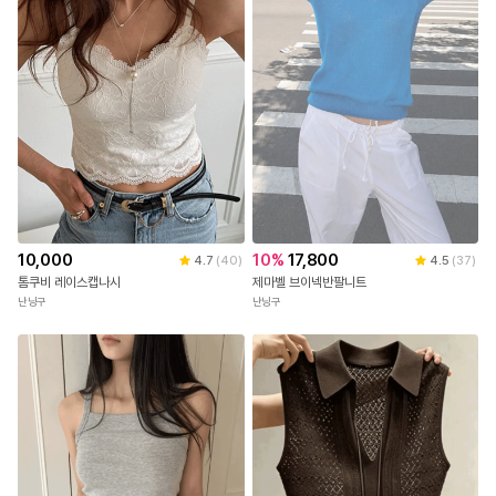
10,000
10
%
17,800
4.7
(
40
)
4.5
(
37
)
톰쿠비 레이스캡나시
제마벨 브이넥반팔니트
난닝구
난닝구