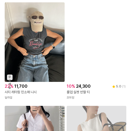
무
료
배
22
%
11,700
10
%
24,300
5.0
(
1
)
송
시티 레터링 민소매 나시
롤업 실켓 반팔 티
달라걸
조아맘