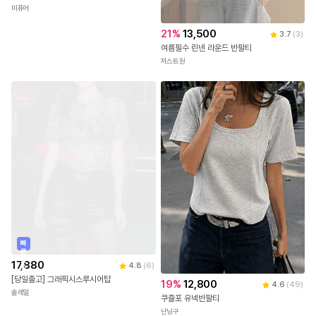
미퓨어
21
%
13,500
3.7
(
3
)
여름필수 린넨 라운드 반팔티
저스트원
빠
른
출
17,880
4.8
(
6
)
발
[당일출고] 그래픽시스루시어탑
19
%
12,800
4.6
(
49
)
솔레일
쿠즐포 유넥반팔티
난닝구