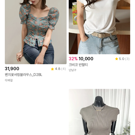
32
%
10,000
5.0
(
3
)
크비코 반팔티
31,900
4.8
(
4
)
난닝구
벤지꽃셔링블라우스_D2BL
다바걸