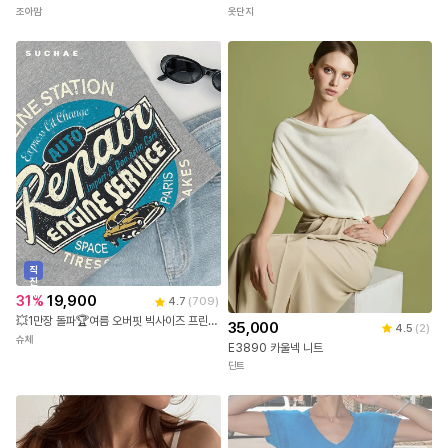
조아맘
옷단지
직
진
배
31
%
19,900
4.7
(
709
)
송
💥1만장 돌파🏆여름 오버핏 빅사이즈 프린팅 반팔 티셔츠
35,000
4.5
(
2
)
슈체
E3890 카울넥 니트
딘트