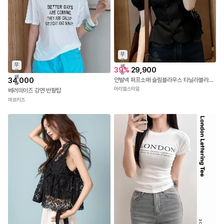
무
료
무
배
39
%
29,900
료
송
배
34,000
언발넥 퍼프소매 슬림블라우스 타닐라블라우스
송
아리엘스타일
베러데이즈 강연 반팔탑
마르키즈