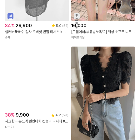
직
무
진
료
배
배
34
%
29,900
16,000
5.0
(
51
)
송
송
힙커버🖤매쉬 망사 오버핏 반팔 티셔츠 비치웨어 비키니커버업
[고퀄이너/부유방쏘옥🤍] 워싱 소프트 니트 유넥 라운드넥 굴림 이너 나시 (6colors)
슈체
메이드미닝
38
%
9,900
4.2
(
53
)