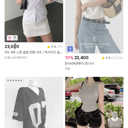
신
무
상
료
배
23,000
4.6
(
31
)
송
직
55-88 스판 슬림 반팔 셔츠 / 빅사이즈 슬림핏 라인셔츠 66 77
진
배
10
%
23,400
드레스코드에이치디
4.8
(
2,334
)
송
[made]베리니트나시
어텀