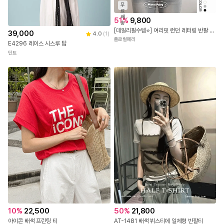
무
료
배
51
%
9,800
송
[데일리필수템⭐] 여리핏 런던 레터링 반팔 티셔츠 - 3color 국내제작 봄 여름 가을 데이트 꾸안꾸 캐주얼 유니크 힙 학생 대학생 캠퍼스 여행 수학여행 직장인
39,000
4.0
(
1
)
플로럴페리
E4296 레이스 시스루 탑
딘트
10
%
22,500
50
%
21,800
아이콘 배색 프린팅 티
AT-1481 배색 뷔스티에 일체형 반팔티