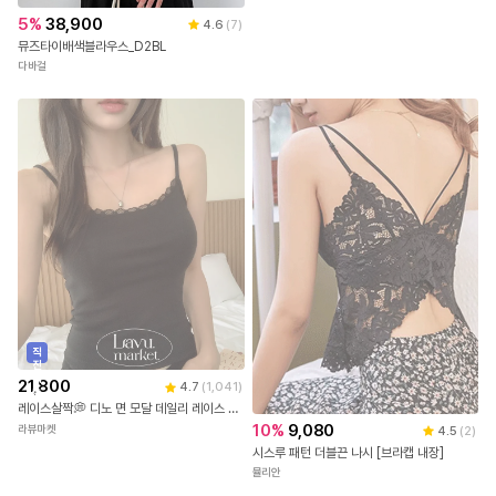
(국내제작)4만장 돌파✨ [살탐방지] 솔튼 시스루 요루 크롭 셔츠 시스루셔츠 요루셔츠 크롭셔츠 데일리룩 여리핏코디 꾸안꾸룩 셔츠추천 여름셔츠 캠퍼스룩 살안타템 여름옷 여성셔츠 bs7659
5
%
38,900
4.6
(
7
)
아뜨랑스
뮤즈타이배색블라우스_D2BL
다바걸
직
진
배
21,800
4.7
(
1,041
)
송
레이스살짝💭 디노 면 모달 데일리 레이스 나시 3color [레이스나시/기본나시/슬리브리스/레이어드나시/민소매/이너나시/벚꽃룩]
10
%
9,080
라뷰마켓
4.5
(
2
)
시스루 패턴 더블끈 나시 [브라캡 내장]
뮬리안