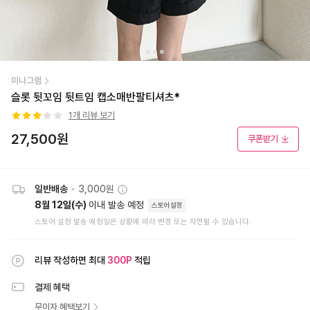
미나그램
슬롯 뒷꼬임 뒷트임 캡소매반팔티셔츠*
1
개 리뷰 보기
27,500
원
쿠폰받기
일반배송
•
3,000원
8월 12일(수)
이내 발송 예정
스토어설정
스토어 설정 발송 예정일은 상황에 따라 변경 또는 지연될 수 있습니다.
리뷰 작성하면 최대
300
P
적립
결제 혜택
무이자 혜택보기