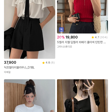
직
진
배
20
%
19,800
4.7
(
304
)
송
5컬러 지젤 딥컬러 꽈배기 홀터넥 탄탄한 나시 니트 탑
그리니스튜디오
37,900
4.8
(
8
)
딕프릴타이블라우스_D1BL
다바걸