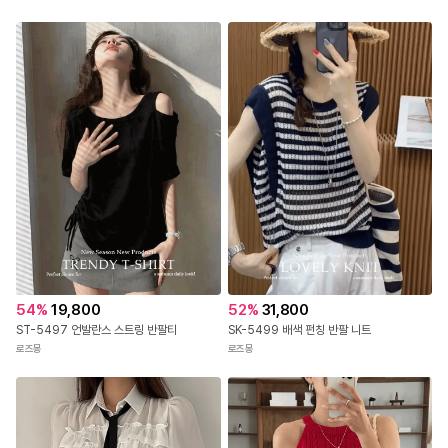
54
%
19,800
52
%
31,800
ST-5497 언발란스 스트링 반팔티
SK-5499 배색 펀칭 반팔 니트
로즈몽
로즈몽