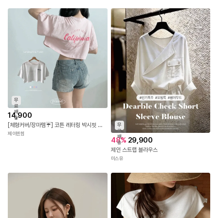
무
료
배
14,900
송
[체형커버/장마템☔] 코튼 레터링 박시핏 크롭티 오버사이즈 반팔 티셔츠 루즈핏 크롭 반팔티 면티 오버핏 4COLOR
무
료
제이앤썸
배
48
%
29,900
송
제인 스트랩 블라우스
미스유