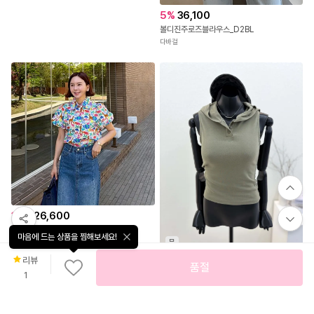
시크한 라운드넥 린넨터치 컷숄더 나시티 #NAK MADE.
5
%
36,100
나크21
볼디진주로즈블라우스_D2BL
다바걸
10
%
26,600
애니멀퍼프 블라우스
마음에 드는 상품을 찜해보세요!
무
레미떼
료
리뷰
배
36,000
품절
송
1
[국내생산] 단추 후드넥 슬림핏 스판 나시티 26SS
비바