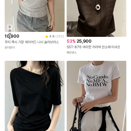
무
료
배
10,900
4.8
(
250
)
송
53
%
25,900
주티 맥시 기장 레이어드 나시 슬리브리스
SST-876 여리한 카라넥 민소매 티셔츠
원더원더
패션센스