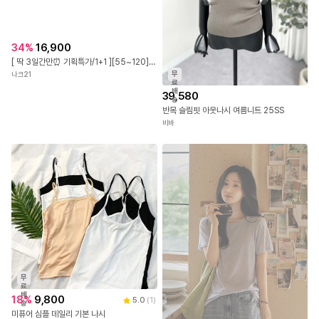
무
료
배
39,580
34
%
16,900
송
반목 슬림핏 아웃나시 여름니트 25SS
[ 딱 3일간만⏰ 기획특가/1+1 ][55~120] REAL린넨 터치감에 스판까지 좋은 V컷 나시 #NAK MADE.
비바
나크21
무
료
배
18
%
9,800
5.0
(
1
)
송
미퓨어 심플 데일리 기본 나시