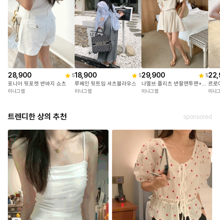
28,900
18,900
29,900
22,
5
5
5
포니아 뒷포켓 반바지 쇼츠
루베인 뒷트임 셔츠블라우스
나엘브 플리츠 반팔맨투맨+치마반바지세트
르로
미나그램
미나그램
미나그램
미나
트렌디한 상의 추천
sponsored