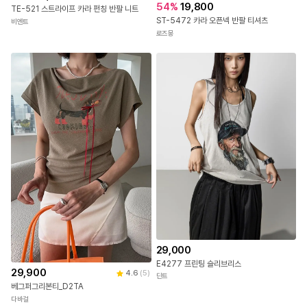
54
%
19,800
TE-521 스트라이프 카라 펀칭 반팔 니트
ST-5472 카라 오픈넥 반팔 티셔츠
비엔트
로즈몽
29,000
E4277 프린팅 슬리브리스
29,900
4.6
(
5
)
딘트
베그퍼그리본티_D2TA
다바걸