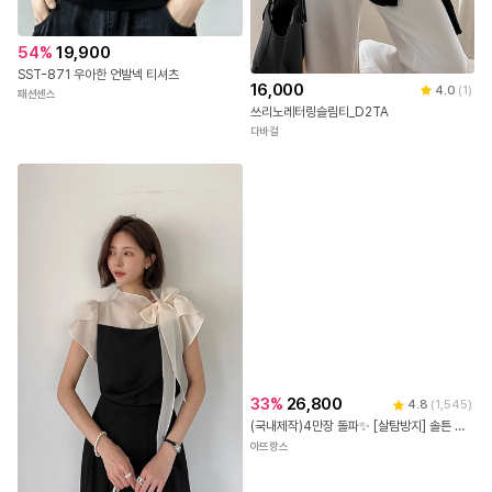
54
%
19,900
SST-871 우아한 언발넥 티셔츠
16,000
4.0
(
1
)
패션센스
쓰리노레터링슬림티_D2TA
다바걸
33
%
26,800
4.8
(
1,545
)