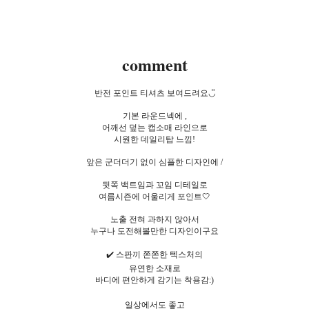
comment
반전 포인트 티셔츠 보여드려요◡̎
기본 라운드넥에 ,
어깨선 덮는 캡소매 라인으로
시원한 데일리탑 느낌!
앞은 군더더기 없이 심플한 디자인에 /
뒷쪽 백트임과 꼬임 디테일로
여름시즌에 어울리게 포인트🤍
노출 전혀 과하지 않아서
누구나 도전해볼만한 디자인이구요
✔️ 스판끼 쫀쫀한 텍스처의
유연한 소재로
바디에 편안하게 감기는 착용감:)
일상에서도 좋고