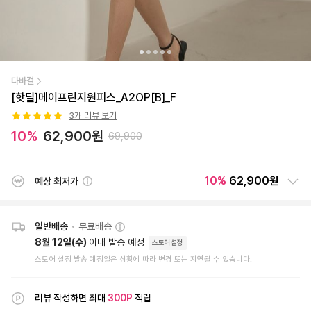
다바걸
[핫딜]메이프린지원피스_A2OP[B]_F
3
개 리뷰 보기
10
%
62,900
원
69,900
10
%
62,900원
예상 최저가
일반배송
•
무료배송
8월 12일(수)
이내 발송 예정
스토어설정
스토어 설정 발송 예정일은 상황에 따라 변경 또는 지연될 수 있습니다.
리뷰 작성하면 최대
300
P
적립