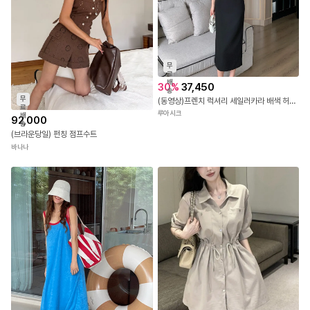
무
료
배
30
%
37,450
송
무
(동영상)프렌치 럭셔리 세일러카라 배색 허리잘록 슬림핏 슬리브리스 롱원피스 루아시크1529
료
루아시크
배
92,000
송
(브라운당일) 펀칭 점프수트
바나나