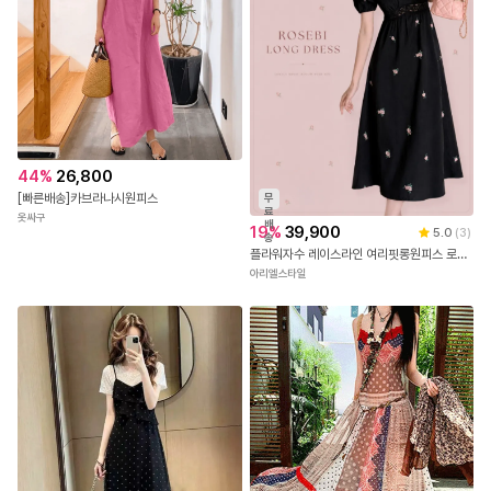
44
%
26,800
[빠른배송]카브라나시원피스
무
료
옷싸구
배
19
%
39,900
5.0
(
3
)
송
플라워자수 레이스라인 여리핏롱원피스 로즈비롱원피스
아리엘스타일