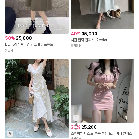
40
%
35,900
50
%
25,800
샤란 핀턱 원피스 (2color)
DD-594 A라인 민소매 점프슈트
블링블링
옷단지
무
료
배
30
%
25,200
송
스퀘어넥 바스트 볼륨 셔링 트임 미니 원피스
무
료
페리오트