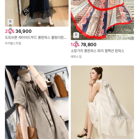
무
료
배
25
%
36,900
송
무
도트쉬폰 레이어드무드 롱원피스 볼링더원피스
료
배
아리엘스타일
10
%
78,800
송
소장가치 롱원피스 파리 컬렉션 원피스
에피스걸