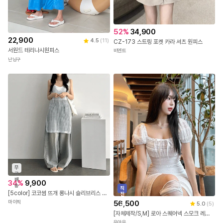
52
%
34,900
22,900
4.5
(
11
)
CZ-173 스트링 포켓 카라 셔츠 원피스
서원드 테리나시원피스
비엔트
난닝구
무
료
배
34
%
9,900
송
직
[5color] 코코썸 뜨개 롱나시 슬리브리스 레이어드 원피스
진
배
56,500
마이픽
5.0
(
5
)
송
[자체제작/S,M] 로아 스퀘어넥 스모크 레이스 리본 퍼프 미니원피스
유아유