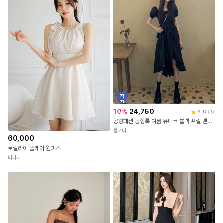
자연스럽게 고급스러운 무드 강조
소매 끝과 넥라인 프린지 마감 포인트
전면 골드 버튼 디테일로 클래식한 무드 연출
슬림하고 탄탄하게 떨어지는 실루엣으로,
바디 라인을 정돈해주며 단정한 핏 연출
숄더 라인에 패드가 내장되어 안정적인 어깨라인 연출
안감 원피스가 있어 노출 부담 없이 착용 가능하며,
부드러운 텍스처로 피부에 자극 없는 착용감 선사
직
진
FITTING TIP
배
10
%
24,750
4.0
(
1
)
송
아이보리,베이지,블랙 / S(44-55)사이즈착용 /레귤러핏
공항패션 공항룩 여름 유니크 블랙 프릴 밴딩 레트로 언발 원피스
클로디
60,000
MODEL
로렐라이 플레어 원피스
혜지-164cm / 44half / 26size
티나니
정확한 사이즈는 하단의 size표를 꼭! 참고해주세요
야외(실내)촬영 특성상 실제 상품과 컬러차이가 있을 수 있습니다.
정확한 컬러는 하단의 디테일컷을 참고해주세요.