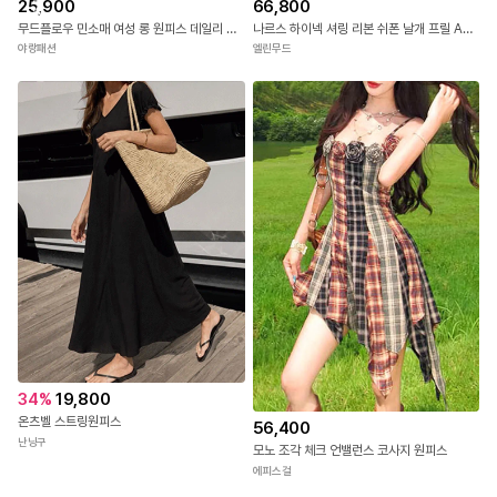
25,900
66,800
발
무드플로우 민소매 여성 롱 원피스 데일리 휴양지 여행 플레어 여름 치마
나르스 하이넥 셔링 리본 쉬폰 날개 프릴 A라인 롱 셀프웨딩 여신 원피스(3COLOR)
야랑패션
엘린무드
34
%
19,800
온츠벨 스트링원피스
56,400
난닝구
모노 조각 체크 언밸런스 코사지 원피스
에피스걸