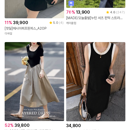
빠
른
출
76
%
13,900
4.6
(
247
)
발
[MADE/오늘출발]누틴 셔츠 핀턱 스트라이프 롱 원피스 (S-XL/1만장돌파)
11
%
39,900
5.0
(
4
)
케이클럽
[핫딜]메시아퍼프원피스_A2OP
다바걸
52
%
39,800
34,800