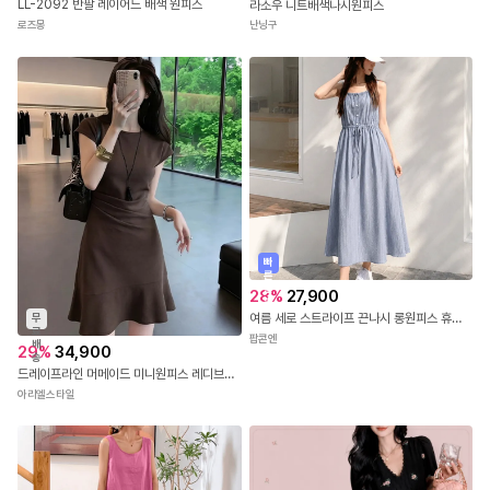
LL-2092 반팔 레이어드 배색 원피스
라소우 니트배색나시원피스
로즈몽
난닝구
빠
른
출
28
%
27,900
발
여름 세로 스트라이프 끈나시 롱원피스 휴양지 바캉스 여행룩 체형커버 허리스트링 원피스
무
료
팝콘엔
배
29
%
34,900
송
드레이프라인 머메이드 미니원피스 레디브원피스
아리엘스타일