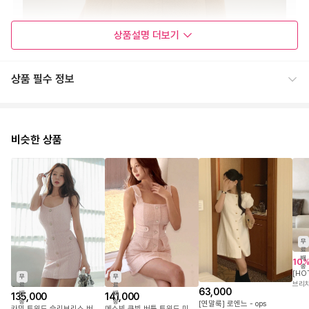
상품설명
더보기
상품 필수 정보
비슷한 상품
무
료
배
10
송
무
무
브리
료
료
63,000
배
배
135,000
141,000
송
송
[연말룩] 로엔느 - ops
카밍 트위드 슬리브리스 버튼 원피스
메스빈 큐빅 버튼 트위드 미니 원피스