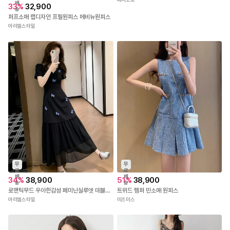
배
33
%
32,900
송
퍼프소매 랩디자인 프릴원피스 메비뉴원피스
아리엘스타일
무
무
료
료
배
배
34
%
38,900
51
%
38,900
송
송
로맨틱무드 우아한감성 페미닌실루엣 데블리롱원피스
트위드 템퍼 민소매 원피스
아리엘스타일
미즈미스