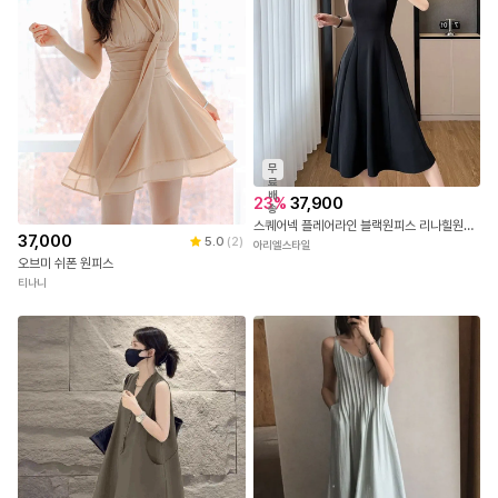
무
료
배
23
%
37,900
송
스퀘어넥 플레어라인 블랙원피스 리나힐원피스
37,000
5.0
(
2
)
아리엘스타일
오브미 쉬폰 원피스
티나니