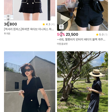
무
료
배
36,800
4.3
(
4
)
송
무
[럭셔리 원피스]투피앤 옥타브 미니피스 하객룩 신상 원피스 섹시원피스 2608
료
배
50
%
23,500
투피앤
5.0
(
1
)
송
~4XL 멜빵바지 반바지 베이지 블랙 캐주얼 와이드 팬츠 점프슈트 스타일 마린룩 팬츠
어썸클로젯