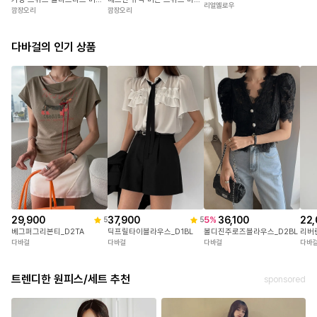
리얼옐로우
깜장오리
깜장오리
다바걸의 인기 상품
COLOR
아이보리,베이지,블랙
29,900
37,900
22,
36,100
5
%
5
5
SIZE
베그퍼그리본티_D2TA
딕프릴타이블라우스_D1BL
리버
볼디진주로즈블라우스_D2BL
다바걸
다바걸
다바
다바걸
S(44-55),M(66)
트렌디한 원피스/세트 추천
sponsored
DETAIL
프린지 디테일이 더해진 스퀘어 넥 미니 원피스
은은한 광택이 도는 트위드 조직감으로,