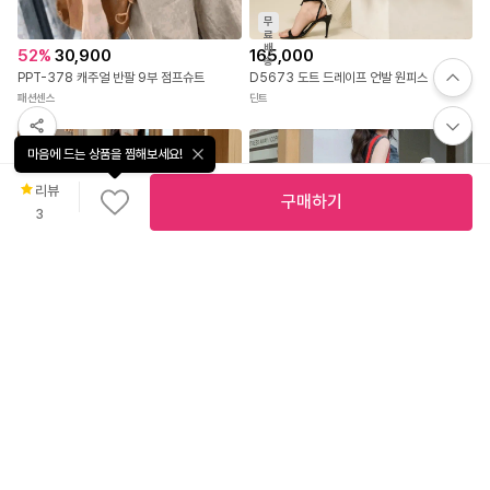
무
료
배
52
%
30,900
165,000
송
PPT-378 캐주얼 반팔 9부 점프슈트
D5673 도트 드레이프 언발 원피스
패션센스
딘트
마음에 드는 상품을 찜해보세요!
리뷰
구매하기
3
직
진
배
50
%
14,900
송
글램디브 라고넨 스퀘어넥 롱원피스 (반팔/스퀘어넥/슬림핏/여리핏/글램핏/데일리룩/데이트룩/여친룩/꾸안꾸룩) AF1661
글램디브
42
%
39,800
5.0
(
1
)
코이 체크 나시 원피스 & 미니백 SET
패션풀