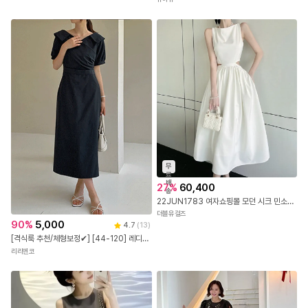
무
료
배
27
%
60,400
송
22JUN1783 여자쇼핑몰 모던 시크 민소매 펀칭 롱원피스
더블유걸즈
90
%
5,000
4.7
(
13
)
[격식룩 추천/체형보정✔] [44-120] 레디브틴 브이넥 칼라 랩스타일 롱 원피스( 여름-신상-여름신상-자체제작-데일리-데일리룩-데이트-데이트룩-하객룩-빅사이즈-120사이즈-통통녀-여름하객룩 )
리리앤코