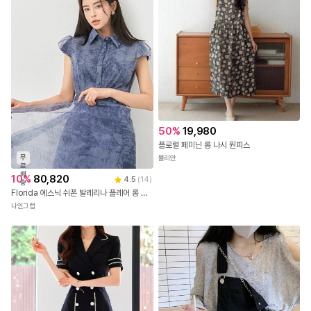
50
%
19,980
플로럴 페미닌 롱 나시 원피스
무
뮬리안
료
배
10
%
80,820
4.5
(
14
)
송
Florida 에스닉 쉬폰 발레리나 플레어 롱 원피스 (2color) - 곱창벨트 세트 - 워낙 많은 분들 요청 재입고!!
나인그랩