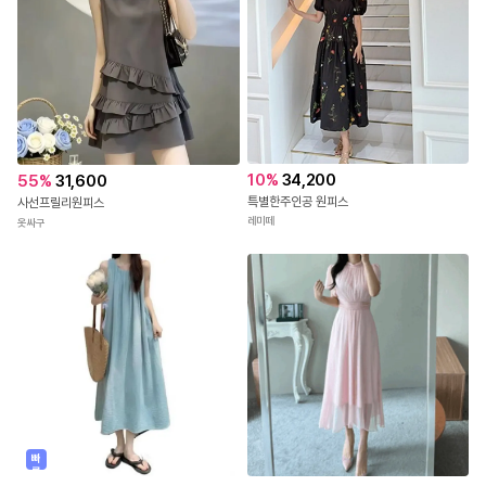
10
%
34,200
55
%
31,600
특별한주인공 원피스
사선프릴리원피스
레미떼
옷싸구
빠
른
출