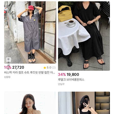
무
료
배
10
%
27,720
5.0
(
2
)
송
바스락 카라 점프 슈트 루즈핏 반팔 힙한 아노락 룩
34
%
19,800
더무무
루엘크 브이넥롱원피스
난닝구