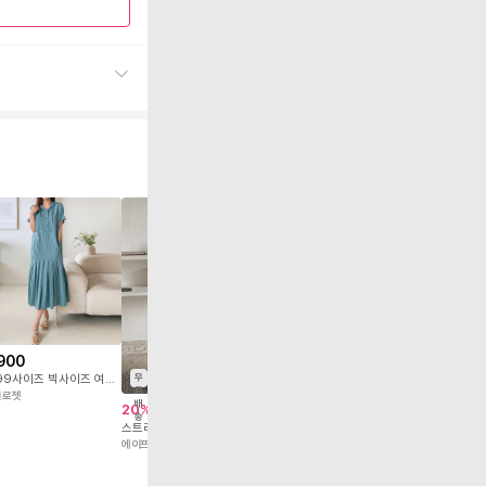
무
료
배
900
39,600
34,900
4
송
55-99사이즈 빅사이즈 여성 루즈핏 반팔 여름 후드 단추 플리츠 주름 롱 원피스
[체형커버💟,포켓디테일] 즈일리 카라 포켓 나일론 롱 원피스 89111
무
료
클로젯
공구우먼
젤리클로젯
배
32,000
20
%
5
송
스트라이프 카라 셔츠 루즈핏 여유있는 H라인 원피스
에이프릴21