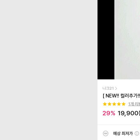
나크21
[ NEW!! 컬러추가
1
개 리
29
%
19,900
예상 최저가