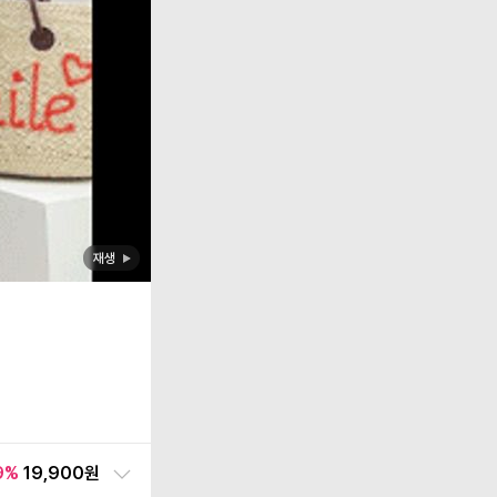
재생
9
%
19,900원