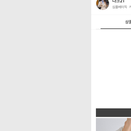
나크21
심플베이직
상