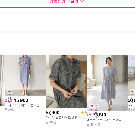
상품설명
더보기
무
무
료
료
배
배
46,900
50,
22
%
송
송
르네 스트라이프 버튼다운 셔츠 롱원피스
신
무
상
료
주발이네
젤리
57,600
5
배
75,810
5
%
981 모던 스트라이프 허리끈 셔츠 롱원피스
송
다니엣 스트라이프 반팔 셔츠 롱 원피스 83160
엠보르 스트라이프 브이넥 롱원피스 DOD183
공구우먼
스타일빅걸