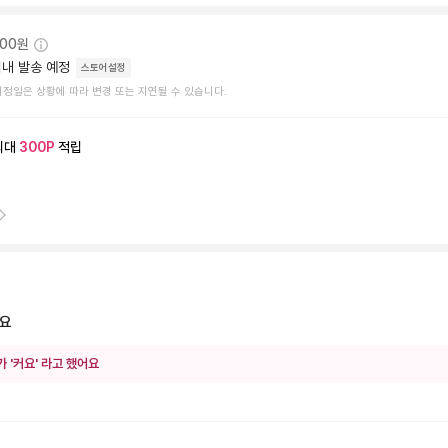
000원
내 발송 예정
스토어설정
예정일은 상황에 따라 변경 또는 지연될 수 있습니다.
최대
300
P
적립
예요
가 '커요' 라고 했어요