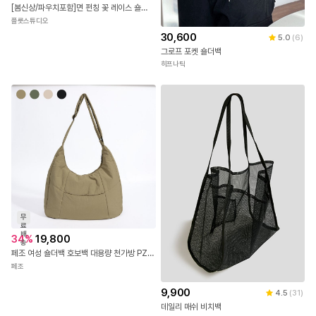
[봄신상/파우치포함]면 펀칭 꽃 레이스 숄더백 파우치 세트
플룻스튜디오
30,600
5.0
(
6
)
그로프 포켓 숄더백
히프나틱
무
료
배
34
%
19,800
송
페조 여성 숄더백 호보백 대용량 천가방 PZBAG 3050
페조
9,900
4.5
(
31
)
데일리 매쉬 비치백