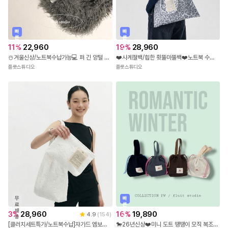
빠
빠
른
른
출
출
11
%
22,960
19
%
28,960
발
발
☃️겨울신상/노트북수납가능💻 퍼 긴 양털 가죽안감 토트숄더백
❤️사계절백/힙한 휫뚤마뚤백❤️노트북 수납 글로시 송치터치 레오파드 실버호피 숄더백
플룻스튜디오
플룻스튜디오
무
빠
료
른
배
출
3
%
28,960
16
%
19,890
4.9
(
154
)
송
발
[클러치세트특가/노트북수납]쟈가드 엠보싱 숄더백 에코백 파우치 세트
🐎26년신상❤️미니 도트 땡땡이 모직 복조리 파우치백 토트백