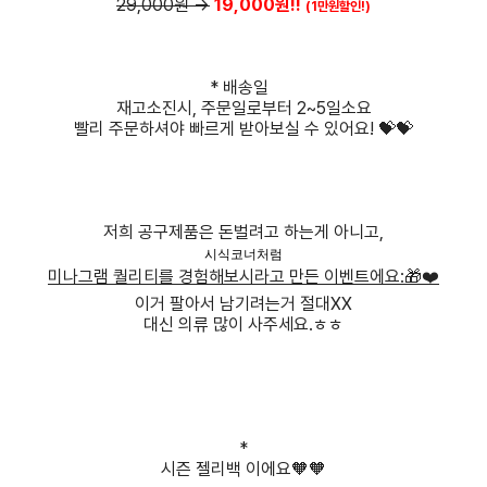
29,000원 →
19,000원
!!
(1만원할인!)
* 배송일
재고소진시, 주문일로부터 2~5일소요
빨리 주문하셔야 빠르게 받아보실 수 있어요! 💝💝
저희 공구제품은 돈벌려고 하는게 아니고,
시식코너처럼
미나그램 퀄리티를 경험해보시라고 만든 이벤트에요:🎁❤️
이거 팔아서 남기려는거 절대XX
대신 의류 많이 사주세요.ㅎㅎ
*
시즌 젤리백 이에요🧡🧡