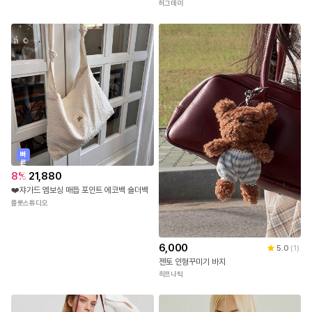
허그데이
빠
른
출
8
%
21,880
발
❤️쟈가드 엠보싱 매듭 포인트 에코백 숄더백
플룻스튜디오
6,000
5.0
(
1
)
젠토 인형꾸미기 바지
히프나틱