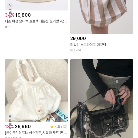
무
료
배
34
%
19,800
송
페조 여성 숄더백 호보백 대용량 천가방 PZBAG 1092
페조
29,000
데일리 스트라이프 에코백
허그데이
무
료
배
18
%
26,960
4.8
(
10
)
송
[봄여름신상/저세상스위트]샤랄라 도트 면 셔링 매듭 숄더백 에코백 도트백