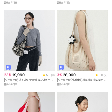
플룻스튜디오
플룻스튜디오
빠
빠
른
른
출
출
23
%
19,990
3
%
28,960
5.0
(
3
)
5.0
(
2
)
발
발
[노트북수납]인조양털 뽀글이 곱창어깨끈 스트라이프 호피 숄더크로스백
[노트북수납/사계절백]차들차들 촉감좋은 도트 빅 숄더백(키링없음)
플룻스튜디오
플룻스튜디오