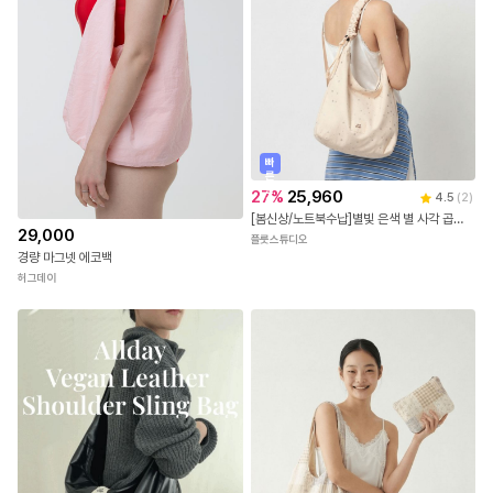
빠
른
출
27
%
25,960
4.5
(
2
)
발
[봄신상/노트북수납]별빛 은색 별 사각 곱창 숄더크로스백
29,000
플룻스튜디오
경량 마그넷 에코백
허그데이