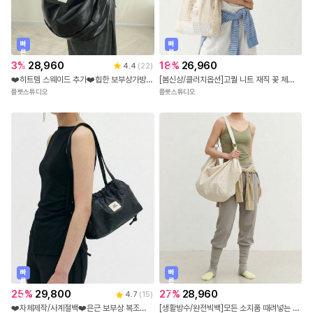
빠
빠
른
른
출
출
3
%
28,960
18
%
26,960
4.4
(
22
)
발
발
❤️히트템 스웨이드 추가❤️힙한 보부상가방 수입 비건 가죽 크로스백 슬링백
[봄신상/클러치옵션]고퀄 니트 재직 꽃 체크 패치워크 숄더백 클러치세트
플룻스튜디오
플룻스튜디오
빠
빠
른
른
출
출
27
%
28,960
25
%
29,800
4.7
(
15
)
발
발
[생활방수/완전빅백]모든 소지품 때려넣는 나일론 링클 스트라이프 체크 빅 숄더크로스백
❤️자체제작/사계절백❤️은근 보부상 복조리개 파우치형 비건레더 숄더백