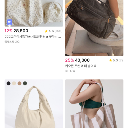
빠
른
출
12
%
28,800
4.8
(
156
)
발
🙇🏻‍♂️고객감사특가🔥세트끝판왕🔥꽃무늬 3피스 파우치 세트 에코백 숄더백
플룻스튜디오
25
%
40,000
5.0
(
7
)
카오든 포켓 레더 숄더백
히프나틱