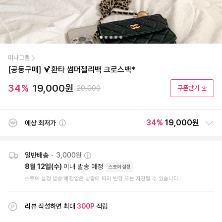
미나그램
[공동구매] 🍹환타 썸머젤리백 크로스백*
34
%
19,000
원
29,000
쿠폰받기
34
%
19,000원
예상 최저가
일반배송
•
3,000원
8월 12일(수)
이내 발송 예정
스토어설정
스토어 설정 발송 예정일은 상황에 따라 변경 또는 지연될 수 있습니다.
리뷰 작성하면 최대
300
P
적립