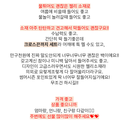
물튀어도 괜찮은 젤리 소재로
여름에 비올때 들어도 좋고
물놀이 놀러갈때 들어도 좋고
소재 아주 탄탄하고 견고해서 막들어도 괜찮구요!!
수납력도 좋고.
간단히 딱 들기좋은데
크로스끈까지 세트
라 어깨에 툭 멜 수도 있고,
만구천원에 진짜 말도안되게 너무너무너무 괜찮은 백이에요!!
갖고계신 참이나 미니백 달아서 들어주셔도 좋고.
디자인이 고급스러우면서도 시원한 젤리소재라
의외로 요렇게조렇게 다 잘어울리더라구요.
썸머시즌 포인트있게 딱 너어무 잘들어지실거에요!
무조건 하시길!!
가격 좋고
상품 좋으니까
엄마랑, 언니랑, 친구랑 다같이👯‍♀️
주변에도 선물 많이많이 해주세요💝💝