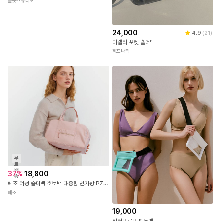
플룻스튜디오
24,000
4.9
(
21
)
미켈리 포켓 숄더백
히프나틱
무
료
배
37
%
18,800
송
페조 여성 숄더백 호보백 대용량 천가방 PZBAG 3072
페조
19,000