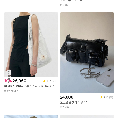
워터프루프 벨트백
허그데이
무
료
배
10
%
26,960
4.7
(
78
)
송
❤️여름신상❤️시스루 오간자 터치 꽃레이스 에코백 숄더백
플룻스튜디오
24,000
4.8
(
9
)
오스코 포켓 레더 숄더백
히프나틱