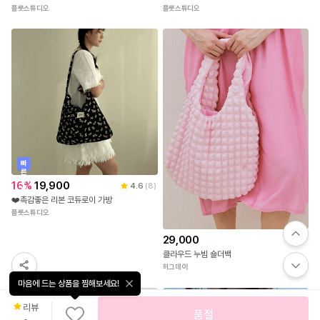
플룻스튜디오
플룻스튜디오
빠
른
출
16
%
19,900
4.6
(
8
)
발
❤️촉감좋은 리본 코듀로이 가방
플룻스튜디오
29,000
클라우드 누빔 숄더백
허그데이
마음에 드는 상품을 찜해보세요!
리뷰
품절