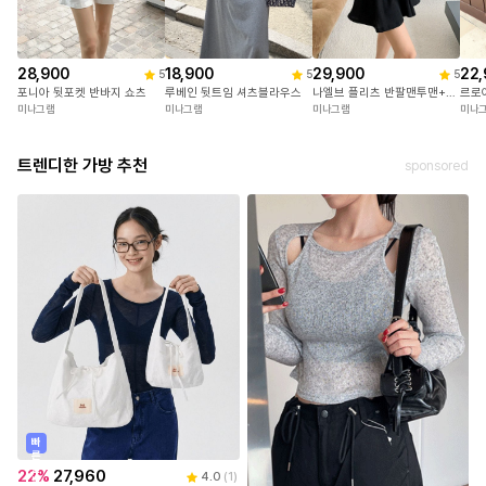
28,900
18,900
29,900
22,
5
5
5
포니아 뒷포켓 반바지 쇼츠
루베인 뒷트임 셔츠블라우스
나엘브 플리츠 반팔맨투맨+치마반바지세트
르로
미나그램
미나그램
미나그램
미나
트렌디한 가방 추천
sponsored
빠
른
출
22
%
27,960
4.0
(
1
)
발