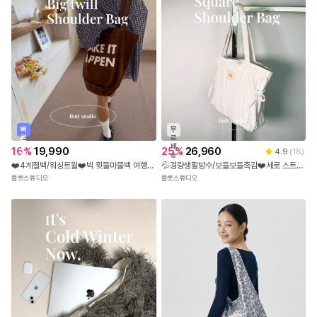
빠
무
른
료
출
배
16
%
19,990
25
%
26,960
4.9
(
18
)
발
송
❤️4계절백/워싱트윌❤️빅 휫뚤마뚤백 여행가방 숄더백 크로스백
💦경량생활방수/보들보들촉감❤️세로 스트라이프 절개 사각 숄더백 토트백
플룻스튜디오
플룻스튜디오