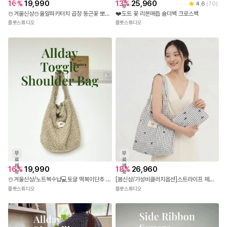
16
%
19,990
13
%
25,960
4.6
(
70
)
발
송
☃️겨울신상☃️울알파카터치 곱창 둥근꽃 뽀글이 숄더크로스백
❤️도트 꽃 리본매듭 숄더백 크로스백
플룻스튜디오
플룻스튜디오
무
무
료
료
배
배
16
%
19,990
18
%
26,960
송
송
☃️겨울신상/노트북수납💻토글 떡복이단추 뽀글이 숄더백
[봄신상/가성비클러치옵션]스트라이프 체크 리본 에코백 클러치 세트
플룻스튜디오
플룻스튜디오