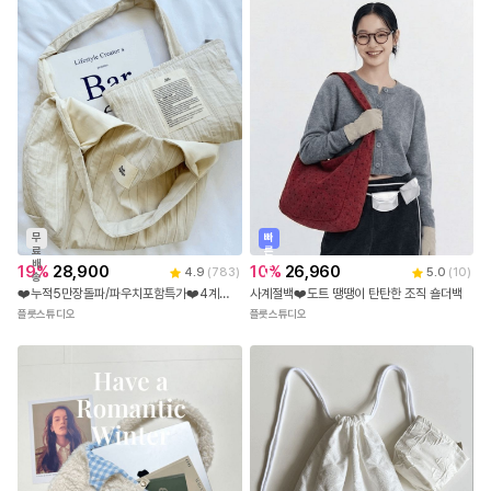
무
빠
료
른
배
출
19
%
28,900
10
%
26,960
4.9
(
783
)
5.0
(
10
)
송
발
❤️누적5만장돌파/파우치포함특가❤️4계절 생활방수 스트라이프 절개 포인트 에코백 숄더백 파우치 세트
사계절백❤️도트 땡땡이 탄탄한 조직 숄더백
플룻스튜디오
플룻스튜디오