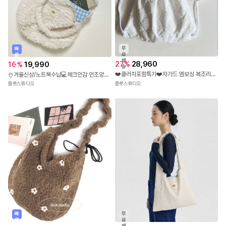
무
빠
료
른
배
출
27
%
28,960
16
%
19,990
송
발
❤️클러치포함특가❤️쟈가드 엠보싱 복조리백팩 파우치 세트
☃️겨울신상/노트북수납💻체크안감 인조양털 뽀글이 숄더백
플룻스튜디오
플룻스튜디오
빠
무
른
료
출
배