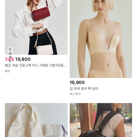
무
료
배
34
%
19,800
송
페조 여성 크로스백 미니 가벼운 가방 PZBAG 8008
페조
19,900
딥 유넥 로우 백 브라
허그데이