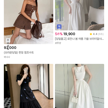
직
진
배
56
%
19,900
4.4
(
68
)
송
[당일출고] 로잔나 봄 여름 가을 브라이덜샤워원피스 화이트 피로연 비치 휴양지 바캉스 레이어드 나시 롱원피스 르뚜앙
무
르뚜앙
료
배
92,000
송
(브라운당일) 펀칭 점프수트
바나나