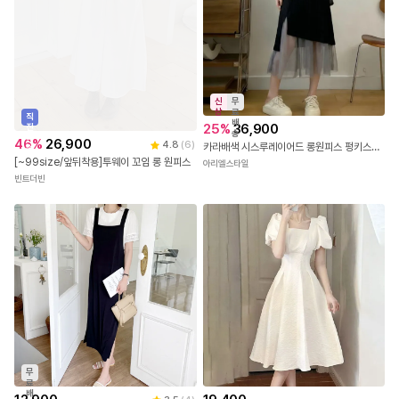
신
무
상
료
직
배
25
%
36,900
진
송
배
46
%
26,900
4.8
(
6
)
카라배색 시스루레이어드 롱원피스 펑키스원피스
송
[~99size/앞뒤착용]투웨이 꼬임 롱 원피스
아리엘스타일
빈트더빈