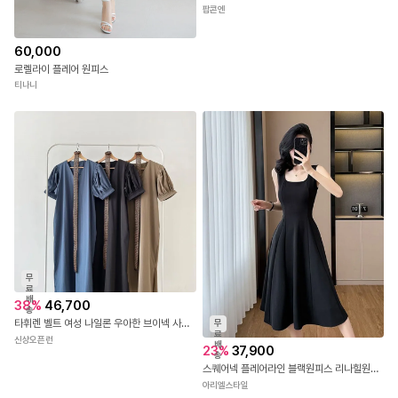
빠
른
출
28
%
27,900
발
여름 세로 스트라이프 끈나시 롱원피스 휴양지 바캉스 여행룩 체형커버 허리스트링 원피스
팝콘엔
60,000
로렐라이 플레어 원피스
티나니
무
료
배
38
%
46,700
송
타휘렌 벨트 여성 나일론 우아한 브이넥 사이드슬릿 원피스
무
료