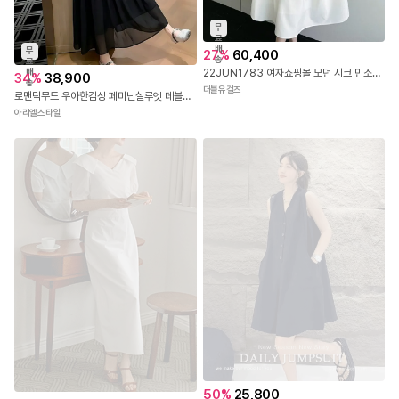
무
료
배
무
27
%
60,400
송
료
배
22JUN1783 여자쇼핑몰 모던 시크 민소매 펀칭 롱원피스
34
%
38,900
송
더블유걸즈
로맨틱무드 우아한감성 페미닌실루엣 데블리롱원피스
아리엘스타일