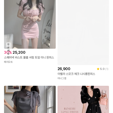
써모리 벨티드 캡소매 플레어 원피스
깜장오리
무
료
배
30
%
25,200
송
스퀘어넥 바스트 볼륨 셔링 트임 미니 원피스
페리오트
26,900
5.0
(
1
)
아벨라 스모크 체크 나시롱원피스
미나그램