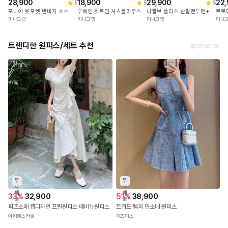
28,900
18,900
29,900
22,
5
5
5
포니아 뒷포켓 반바지 쇼츠
루베인 뒷트임 셔츠블라우스
나엘브 플리츠 반팔맨투맨+치마반바지세트
르로
미나그램
미나그램
미나그램
미나
트렌디한 원피스/세트 추천
sponsored
무
무
료
료
배
배
33
%
32,900
51
%
38,900
송
송
퍼프소매 랩디자인 프릴원피스 메비뉴원피스
트위드 템퍼 민소매 원피스
아리엘스타일
미즈미스