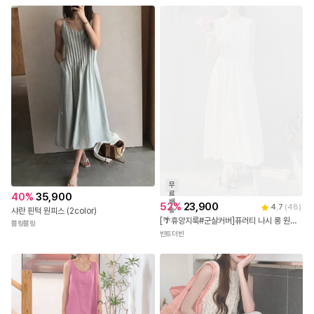
배
10
%
53,900
42,900
5.0
(
1
)
5.0
(
2
)
송
[핫딜]비렌느린넨원피스_B2OP
에이너캉캉롱원피스_D2OP
다바걸
다바걸
무
료
40
%
35,900
배
52
%
23,900
4.7
(
48
)
샤란 핀턱 원피스 (2color)
송
[🌴휴양지룩#군살커버]퓨러티 나시 롱 원피스
블링블링
빈트더빈