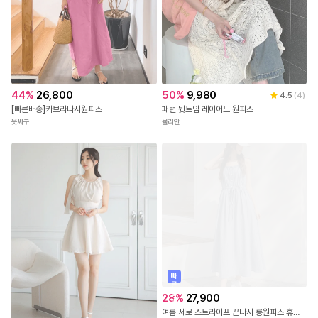
44
%
26,800
50
%
9,980
4.5
(
4
)
[빠른배송]카브라나시원피스
패턴 뒷트임 레이어드 원피스
옷싸구
뮬리안