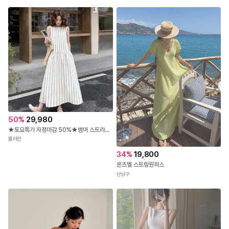
신상오픈런
배
23
%
37,900
송
스퀘어넥 플레어라인 블랙원피스 리나힐원피스
아리엘스타일
50
%
29,980
★토요특가 자정마감 50%★썸머 스트라이프 민소매 원피스
뮬리안
34
%
19,800
온츠벨 스트링원피스
난닝구