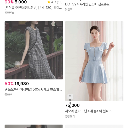
50
%
25,800
90
%
5,000
4.7
(
13
)
DD-594 A라인 민소매 점프슈트
[격식룩 추천/체형보정✔] [44-120] 레디브틴 브이넥 칼라 랩스타일 롱 원피스( 여름-신상-여름신상-자체제작-데일리-데일리룩-데이트-데이트룩-하객룩-빅사이즈-120사이즈-통통녀-여름하객룩 )
옷단지
리리앤코
50
%
19,980
★토요특가 자정마감 50%★체크 민소매 린넨 롱 원피스
뮬리안
무
료
배
75,000
송