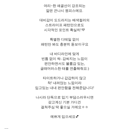
여리~한 쇄골선이 강조되는
얇은 끈나시 원피스에요.
대비감이 도드라지는 배색컬러의
스트라이프 패턴만으로도
시각적인 포인트 확실히!💜
특별한 디테일 없이
패턴만 봐도 충분히 돋보이구요
내 바디라인에 맞게
빈틈 없이 싹- 감싸지는 느낌이
편안하면서도 볼륨감 있는,
글래머러스한 태를 연출해줘요:)
타이트하거나 갑갑하지 않고
착! 내려앉는 느낌이라
입고있는 내내 편안함을 전해준답니다!
나시라 단독으로 입기 부담스러우시면
갖고계신 기본 가디건
걸쳐주심 딱 좋으실 거에요ㅎㅎ
예쁘게 입으세요💕