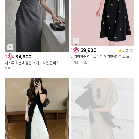
무
료
무
배
19
%
39,900
5.0
(
3
)
료
송
배
22
%
84,900
플라워자수 레이스라인 여리핏롱원피스 로즈비롱원피스
송
아리엘스타일
시스루 리본넥 튤립 소매 H라인 원피스
오드