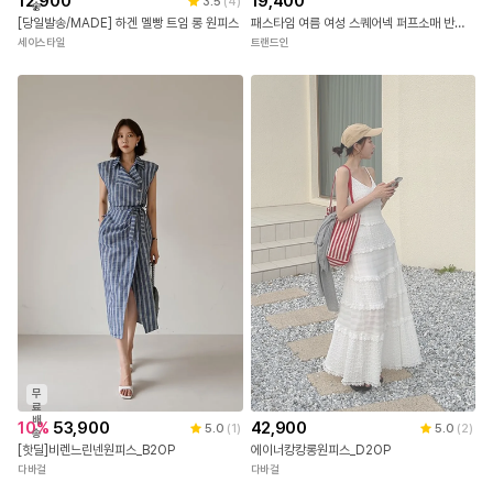
무
료
배
12,900
19,400
3.5
(
4
)
송
[당일발송/MADE] 하겐 멜빵 트임 롱 원피스
패스타임 여름 여성 스퀘어넥 퍼프소매 반팔 날씬해보이는 미디 원피스 데이트룩 하객룩
세이스타일
트랜드인
무
료