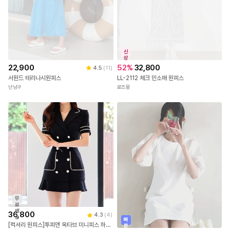
신
상
52
%
32,800
22,900
4.5
(
11
)
LL-2112 체크 민소매 원피스
서원드 테리나시원피스
로즈몽
난닝구