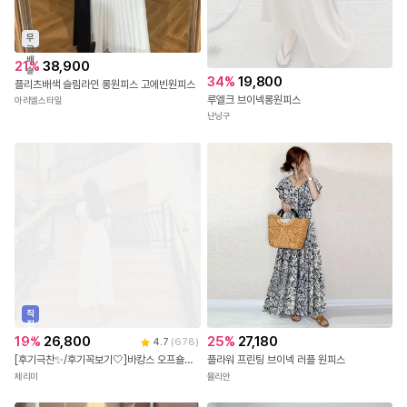
무
료
배
21
%
38,900
송
34
%
19,800
플리츠배색 슬림라인 롱원피스 고에빈원피스
루엘크 브이넥롱원피스
아리엘스타일
난닝구
직
진
배
19
%
26,800
25
%
27,180
4.7
(
678
)