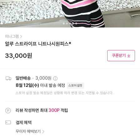
미나그램
알루 스트라이프 니트나시원피스*
33,000
원
쿠폰받기
일반배송
•
3,000원
8월 12일(수)
이내 발송 예정
스토어설정
스토어 설정 발송 예정일은 상황에 따라 변경 또는 지연될 수 있습니다.
리뷰 작성하면 최대
300
P
적립
결제 혜택
무이자 혜택보기