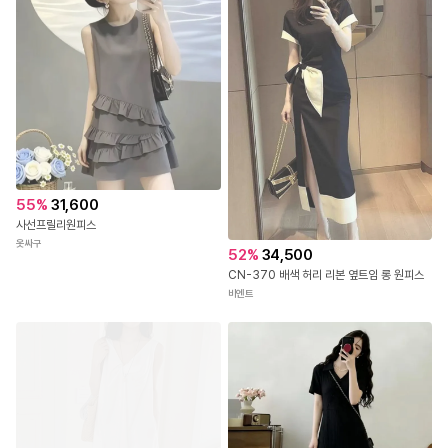
[MADE/오늘출발]누틴 셔츠 핀턱 스트라이프 롱 원피스 (S-XL/1만장돌파)
LL-2074리본 패턴 미니 플레어 원피스
케이클럽
로즈몽
55
%
31,600
사선프릴리원피스
옷싸구
52
%
34,500
CN-370 배색 허리 리본 옆트임 롱 원피스
비엔트