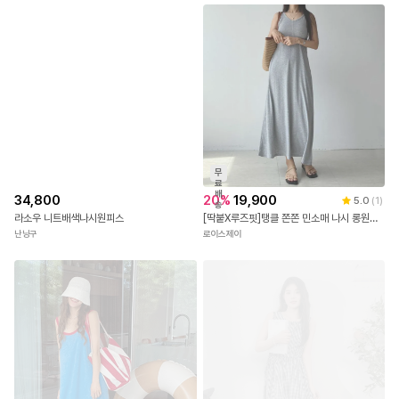
무
료
배
20
%
19,900
5.0
(
1
)
송
[딱붙X루즈핏]탱클 쫀쫀 민소매 나시 롱원피스 냉장고 원피스 바캉스룩 휴양지룩 공항룩 여행룩 데일리룩 시원한 냉장고 원피스 그레이 차콜 블랙 무지 심플한 원피스 대한민국 내수
로이스제이
34,800
라소우 니트배색나시원피스
난닝구