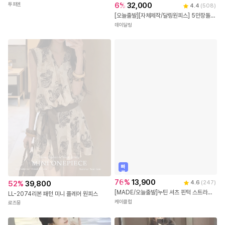
무
료
배
36,800
4.3
(
4
)
송
빠
[럭셔리 원피스]투피앤 옥타브 미니피스 하객룩 신상 원피스 섹시원피스 2608
른
출
6
%
32,000
투피앤
4.4
(
508
)
발
[오늘출발][자체제작/달링원피스] 5만장돌파! 사계절 화이트/블랙 심플 단정한 퍼프 반팔 미디 미니 원피스 a라인원피스 브라이덜샤워/셀프웨딩 드레스/촬영룩 휴양지원피스
데이달링
빠
른
출
76
%
13,900
52
%
39,800
4.6
(
247
)
발