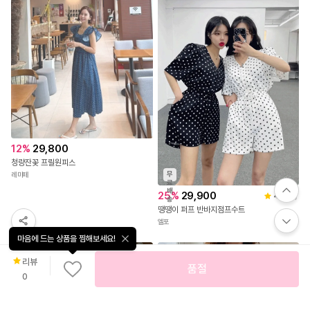
송
[후기극찬✨/후기꼭보기🤍]바캉스 오프숄더 비치 롱원피스 (휴양지원피스/여름원피스/비치원피스/빅사이즈원피스/반팔롱원피스/여름/여행/휴가/휴양지/휴양지룩/호캉스/바캉스룩/리조트룩)
플라워 프린팅 브이넥 러플 원피스
체리미
뮬리안
12
%
29,800
청량잔꽃 프릴원피스
무
레미떼
료
마음에 드는 상품을 찜해보세요!
배
25
%
29,900
4.5
(
2
)
송
땡땡이 퍼프 반바지점프수트
리뷰
품절
엘포
0