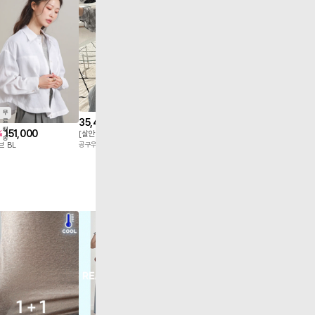
신
상
31,900
25,800
20
%
샤라온 린넨 반팔셔츠 T12043
무
마리앙플러스
이블렛by제이
35,400
료
5
배
151,000
%
[살안타템] 썸머쉴드 쉬폰 루즈핏 체크 셔츠 87880
송
공구우먼
 BL