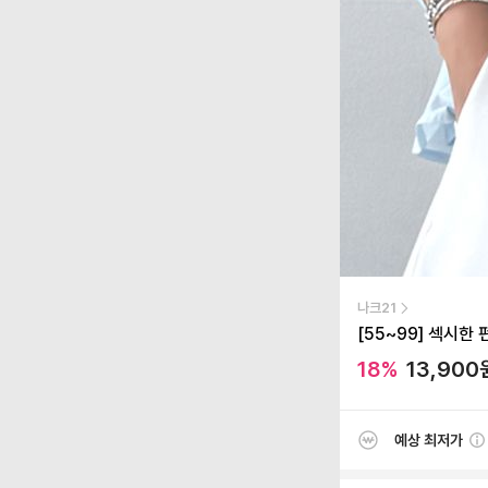
나크21
[55~99] 섹시한
18
%
13,900
예상 최저가