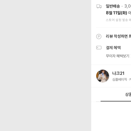
일반배송
•
3,
8월 11일(화)
이
스토어 설정 발송 
리뷰 작성하면 
결제 혜택
무이자 혜택보기
나크21
심플베이직
상