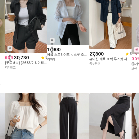
무
료
배
무
17,900
신
송
료
27,800
상
5
여름 스트라이프 시스루 오버핏 셔츠 얇은 비침 남방 여성 데일리 썸머 아우터
배
30,730
53
%
5
30
유아진 배색 바텍 루즈핏 셔츠 80593
리피아
송
S/린넨10%][44-120] 토드포디 린넨 잔체크 카라넥 셔츠(봄-여름-여름셔츠-살안타템-긴팔셔츠-카라셔츠-출근룩-트렌드-데일리-빅사이즈-유니크-캐주얼-데일리룩)
[무료배송] [26SS/여리여리한] [44-120] 브디크아 링클 시스루 카라넥 루즈핏 셔츠 (신상-봄-여름-출근룩-데일리룩-빅사이즈-120사이즈-자체제작-링클셔츠-시스루셔츠-살안타템-얇은셔츠-여름셔츠-오버핏)
공구우먼
ⓢ게브
리리앤코
보엔
품