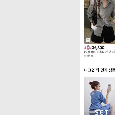
무
료
배
36,800
33
%
송
[무료배송] [26S
리리앤코
나크21의 인기 상