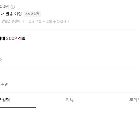
000원
내 발송 예정
스토어설정
예정일은 상황에 따라 변경 또는 지연될 수 있습니다.
최대
300
P
적립
캐주얼
품설명
리뷰
문의