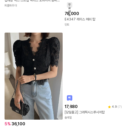
8,500
캡내장 엑스 스트랩 백리스 노와이어 등파인 브라렛 요가 필라테스 브라탑
무
퍼플파우더
료
배
78,000
송
E4347 레이스 메쉬 탑
딘트
빠
른
출
17,880
4.9
(
7
)
발