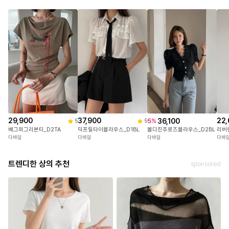
29,900
37,900
22,
36,100
5
%
5
5
베그퍼그리본티_D2TA
딕프릴타이블라우스_D1BL
리버
볼디진주로즈블라우스_D2BL
다바걸
다바걸
다바
다바걸
정확한 사이즈는 하단의 size표를 꼭! 참고해주세요
야외(실내)촬영 특성상 실제 상품과 컬러차이가 있을 수 있
트렌디한 상의 추천
sponsored
습니다 .
정확한 컬러는 하단의 디테일컷을 참고해주세요.