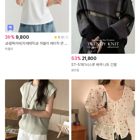
빠
른
출
38
%
9,800
5.0
(
1
)
발
🧊팔뚝커버/자체제작🧊 허블리 베이직 면 스판 유넥 무지 반팔 티셔츠 데일리 기본 랍빠넥 반팔티
허블리
53
%
21,800
ST-5181시스루 배색 니트 긴팔
로즈몽