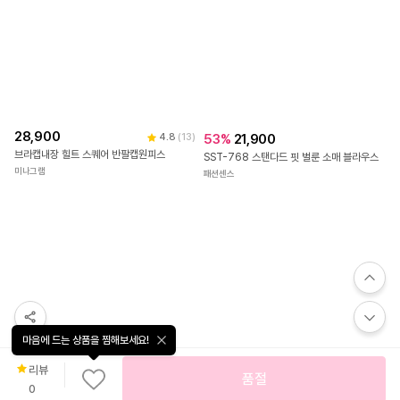
28,900
53
%
21,900
4.8
(
13
)
브라캡내장 힐트 스퀘어 반팔캡원피스
SST-768 스탠다드 핏 벌룬 소매 블라우스
미나그램
패션센스
마음에 드는 상품을 찜해보세요!
리뷰
품절
0