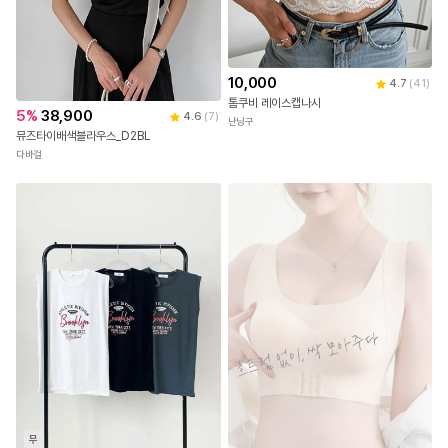
10,000
4.7
(
41
)
톰쿠비 레이스캡나시
5
%
38,900
4.6
(
7
)
난닝구
뮤즈타이배색블라우스_D2BL
다바걸
무