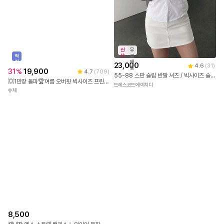
신
무
직
상
료
진
배
23,000
4.6
(
31
)
배
송
31
%
19,900
4.7
(
709
)
송
55-88 스판 슬림 반팔 셔츠 / 빅사이즈 슬림핏 라인셔츠 66 77
💥1만장 돌파🏆여름 오버핏 빅사이즈 프린팅 반팔 티셔츠
드레스코드에이치디
슈체