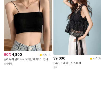
60
%
4,800
4.0
(
4
)
39,000
4.0
(
1
)
켈리 무지 골지 나시 브라탑 레이어드 캡내장 크롭 끈나시 런닝 민소매 브라 캡나시 노와이어 브라렛 탱크탑 여름 데일리 슬리브 캐미솔 이너웨어
E4296 레이스 시스루 탑
드레시백
딘트