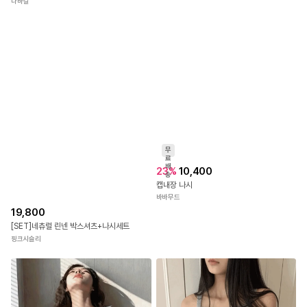
다바걸
무
료
배
23
%
10,400
송
캡내장 나시
바바무드
19,800
[SET]네츄럴 린넨 박스셔츠+나시세트
핑크시슬리