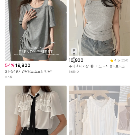
무
료
배
10,900
4.8
(
250
)
송
54
%
19,800
주티 맥시 기장 레이어드 나시 슬리브리스
ST-5497 언발란스 스트링 반팔티
원더원더
로즈몽