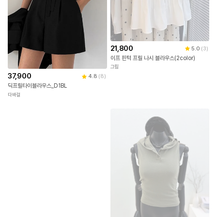
21,800
5.0
(
3
)
이프 핀턱 프릴 나시 블라우스(2color)
그림
37,900
4.8
(
8
)
딕프릴타이블라우스_D1BL
다바걸