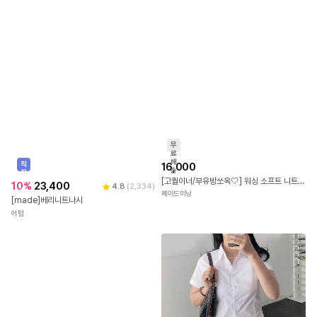
나크21
무
료
배
직
16,000
송
진
[고퀄이너/부유방쏘옥🤍] 워싱 소프트 니트 유넥 라운드넥 굴림 이너 나시 (6colors)
배
10
%
23,400
4.8
(
2,334
)
송
메이드미닝
[made]베리니트나시
어텀