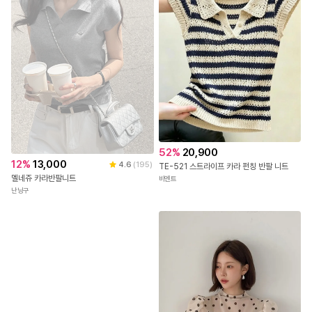
52
%
20,900
12
%
13,000
4.6
(
195
)
TE-521 스트라이프 카라 펀칭 반팔 니트
멜네쥬 카라반팔니트
비엔트
난닝구