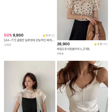
50
%
9,900
5.0
(
2
)
[44~77] 글램한 실루엣에 관능적인 배색을 더한, 섹시 스퀘어넥 레이온 티셔츠 #NAK MADE.
28,900
3.9
(
15
)
나크21
페일도트셔링블라우스_D1BL
다바걸