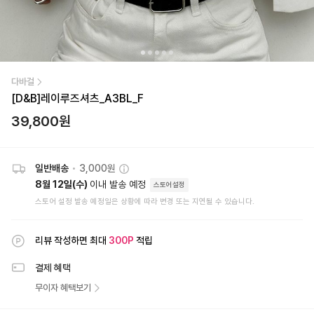
다바걸
[D&B]레이루즈셔츠_A3BL_F
39,800
원
일반배송
•
3,000원
8월 12일(수)
이내 발송 예정
스토어설정
스토어 설정 발송 예정일은 상황에 따라 변경 또는 지연될 수 있습니다.
리뷰 작성하면 최대
300
P
적립
결제 혜택
무이자 혜택보기