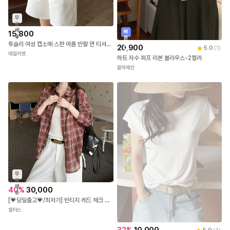
무
료
배
빠
15,800
송
른
투슬리 여성 캡소매 스판 여름 반팔 면 티셔츠 무지 이너 나시
출
20,900
5.0
(
1
)
발
데일리앤
하트 자수 퍼프 리본 블라우스-2컬러
콤마제인
무
료
배
40
%
30,000
송
[💗당일출고💗/최저가] 빈티지 레드 체크 셔츠 1color
셀터스