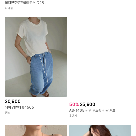
[당일출고] 그래픽시스루시어탑
솔레일
5
%
36,100
볼디진주로즈블라우스_D2BL
다바걸
20,800
50
%
25,800
에어 강연티 64565
AS-1465 린넨 루즈핏 긴팔 셔츠
권조
옷단지