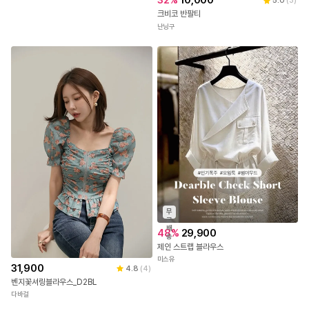
32
%
10,000
5.0
(
3
)
크비코 반팔티
난닝구
무
료
배
48
%
29,900
송
제인 스트랩 블라우스
미스유
31,900
4.8
(
4
)
벤지꽃셔링블라우스_D2BL
다바걸