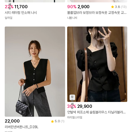
료
배
22
%
11,700
90
%
2,900
3.8
(
13
)
송
시티 레터링 민소매 나시
볼륨업브라 보정브라 보정속옷 교정속옷 교정브라 심리스브라 처진가슴 새가슴 굽은등교정기 앞후크브라 자세교정 기능성브라 편한브라 가슴모아주는 벌어진가슴 탱글탑
달라걸
니뽐니씨
무
료
배
39
%
29,900
송
언발넥 퍼프소매 슬림블라우스 타닐라블라우스
아리엘스타일
22,000
5.0
(
1
)
리버린넨버튼니트_D2BL