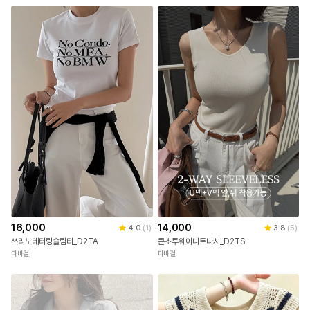
16,000
14,000
4.0
(
1
)
3.8
(
5
)
쓰리노레터링슬림티_D2TA
콘초투웨이니트나시_D2TS
다바걸
다바걸