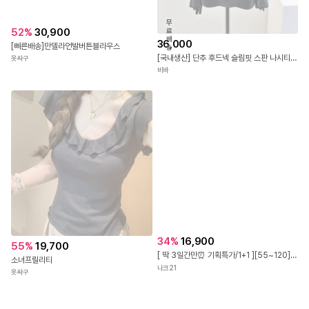
무
52
%
30,900
료
배
36,000
[삐른배송]만델라언발버튼블라우스
송
[국내생산] 단추 후드넥 슬림핏 스판 나시티 26SS
옷싸구
비바
55
%
19,700
소녀프릴리티
옷싸구
34
%
16,900
[ 딱 3일간만⏰ 기획특가/1+1 ][55~120] REAL린넨 터치감에 스판까지 좋은 V컷 나시 #NAK MADE.