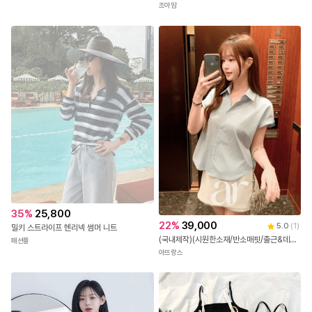
10
%
22,500
아이콘 배색 프린팅 티
조아맘
35
%
25,800
22
%
39,000
5.0
(
1
)
밀키 스트라이프 헨리넥 썸머 니트
(국내제작)(시원한소재/반소매핏/출근&데일리) (반팔블라우스/셔츠/출근룩) 롤업 반팔셔츠 하객 블라우스 여름셔츠 bs8811
패션풀
아뜨랑스