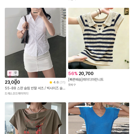
만원할인! 보여도 괜찮은 여리스트랩 끈브라탑
AS-1465 린넨 루즈핏 긴팔 셔츠
미나그램
옷단지
56
%
20,700
신
무
상
료
[빠른배송]레이디마린니트
배
23,000
4.6
(
31
)
송
옷싸구
55-88 스판 슬림 반팔 셔츠 / 빅사이즈 슬림핏 라인셔츠 66 77
드레스코드에이치디