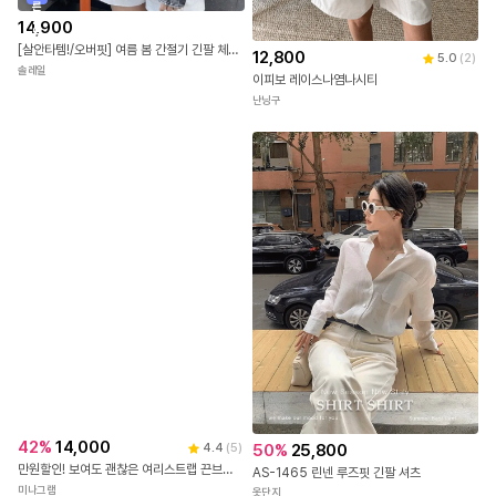
깔끔한 브이넥 라인과 심플한 배색 포인트가
더해진 니트 베스트예요.
빠
른
출
14,900
프론트 버튼 여밈으로 간편하게 착용 가능하고,
발
[살안타템!/오버핏] 여름 봄 간절기 긴팔 체크 시스루 오버핏 셔츠 남방 4color
가슴 한쪽에 들어간 레터링 장식이 은근한 포인트가 되어줘요.
12,800
5.0
(
2
)
솔레일
스탠다드한 핏에 너무 길지 않은 기장감으로
이피보 레이스나염나시티
다양한 상의와 자연스럽게 매치되며,
난닝구
셔츠 위에만 가볍게 걸쳐도 스타일이 살아나는 아이템이에요.
면, 폴리에스테르, 비스코스 혼방으로 제작되어
부드럽고 유연하면서도 탄탄한 착용감을 느낄 수 있어요.
전체적으로 단정하면서도 캐주얼한 무드가 살아 있어
데일리룩부터 포멀한 룩까지 폭넓게 활용하기 좋아요.
[SW모델] 베이지, 브라운, 그레이 컬러│FREE size 착용
모델사이즈 SW 167cm / 26in / 55size
42
%
14,000
50
%
25,800
4.4
(
5
)