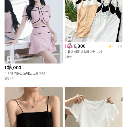
무
료
배
18
%
9,800
5.0
(
1
)
송
미퓨어 심플 데일리 기본 나시
미퓨어
무
료
배
105,000
송
미샤인 라운드 트위드 크롭 자켓
깜장오리