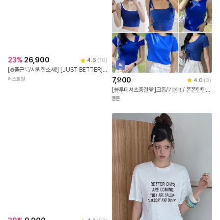
직
진
배
7,900
4.0
(
3
)
송
[블루티셔츠종결💙]크롭/기본핏/ 쫀쫀탄탄 워터밤 컬러맛집 나시/반팔티 기획전
23
%
26,900
4.6
(
10
)
풀문
[❄️출근룩/시원한소재!] [JUST BETTER] 하프 집업 쿨 카라티
저스트원