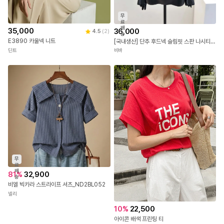
무
료
배
35,000
36,000
4.5
(
2
)
송
E3890 카울넥 니트
[국내생산] 단추 후드넥 슬림핏 스판 나시티 26SS
딘트
비바
무
료
배
81
%
32,900
송
비엘 빅카라 스트라이프 셔츠_ND2BL052
넬리