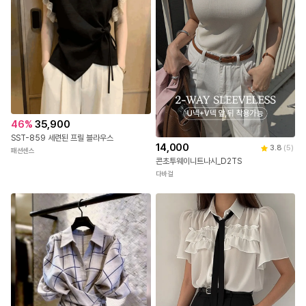
46
%
35,900
SST-859 세련된 프릴 블라우스
14,000
3.8
(
5
)
패션센스
콘초투웨이니트나시_D2TS
다바걸