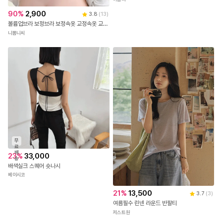
🧊팔뚝커버/자체제작🧊 허블리 베이직 면 스판 유넥 무지 반팔 티셔츠 데일리 기본 랍빠넥 반팔티
허블리
90
%
2,900
3.8
(
13
)
볼륨업브라 보정브라 보정속옷 교정속옷 교정브라 심리스브라 처진가슴 새가슴 굽은등교정기 앞후크브라 자세교정 기능성브라 편한브라 가슴모아주는 벌어진가슴 탱글탑
니뽐니씨
무
료
배
23
%
33,000
송
배색실크 스퀘어 숏나시
베이시코
21
%
13,500
3.7
(
3
)
여름필수 린넨 라운드 반팔티