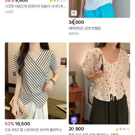
무
료
38
%
9,900
배
4.2
(
53
)
34,000
송
시크한 라운드넥 린넨터치 컷숄더 나시티 #NAK MADE.
베러데이즈 강연 반팔탑
나크21
마르키즈
빠
52
%
16,500
른