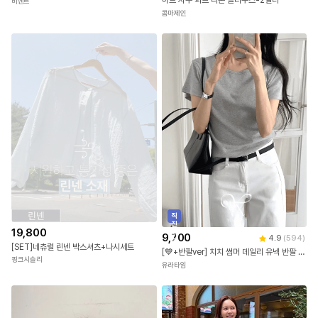
출
20,900
5.0
(
1
)
CQ-962 랩 스트라이프 브이넥 블라우스
발
하트 자수 퍼프 리본 블라우스-2컬러
비엔트
콤마제인
직
진
19,800
배
9,700
4.9
(
594
)
송
[SET]네츄럴 린넨 박스셔츠+나시세트
[💙+반팔ver] 치치 썸머 데일리 유넥 반팔 티셔츠 (레이어드/6color)
핑크시슬리
유라타임