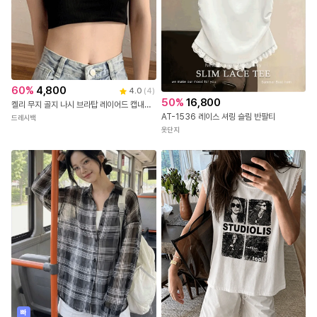
60
%
4,800
4.0
(
4
)
50
%
16,800
켈리 무지 골지 나시 브라탑 레이어드 캡내장 크롭 끈나시 런닝 민소매 브라 캡나시 노와이어 브라렛 탱크탑 여름 데일리 슬리브 캐미솔 이너웨어
AT-1536 레이스 셔링 슬림 반팔티
드레시백
옷단지
- MD's comment -