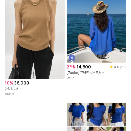
직
진
배
25
%
14,800
4.6
(
21
)
송
[7color] 프닝트 시스루셔츠
난닝구
10
%
36,000
마일리나시
45번가