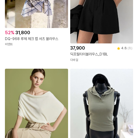
52
%
31,800
DQ-968 루체 체크 랩 셔츠 블라우스
비엔트
37,900
4.8
(
8
)
딕프릴타이블라우스_D1BL
다바걸