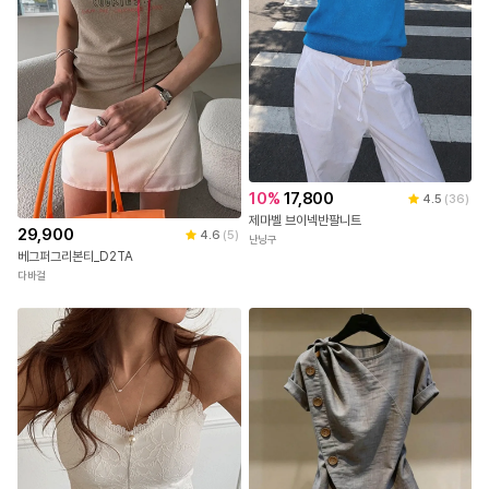
10
%
17,800
4.5
(
36
)
제마벨 브이넥반팔니트
29,900
4.6
(
5
)
난닝구
베그퍼그리본티_D2TA
다바걸