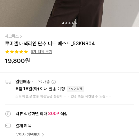
시크폭스
루미엘 배색라인 단추 니트 베스트_53KN804
6
개 리뷰 보기
19,800
원
일반배송
•
무료배송
8월 18일(화)
이내 발송 예정
스토어설정
스토어 설정 발송 예정일은 상황에 따라 변경 또는 지연될 수 있습니다.
리뷰 작성하면 최대
300
P
적립
결제 혜택
무이자 혜택보기