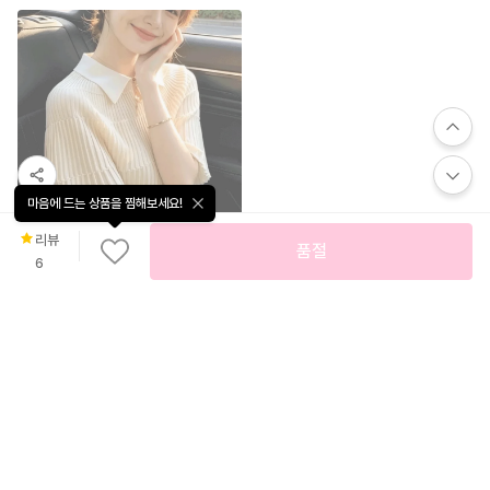
저스트원
마음에 드는 상품을 찜해보세요!
리뷰
품절
6
53
%
23,800
34
%
16,900
SK-5501 카라 배색 플리츠 반팔 니트
[ 딱 3일간만⏰ 기획특가/1+1 ][55~120] REAL린넨 터치감에 스판까지 좋은 V컷 나시 #NAK MADE.
로즈몽
나크21