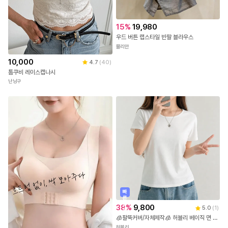
15
%
19,980
우드 버튼 랩스타일 반팔 블라우스
뮬리안
10,000
4.7
(
40
)
톰쿠비 레이스캡나시
난닝구
빠
른
출
38
%
9,800
5.0
(
1
)
발