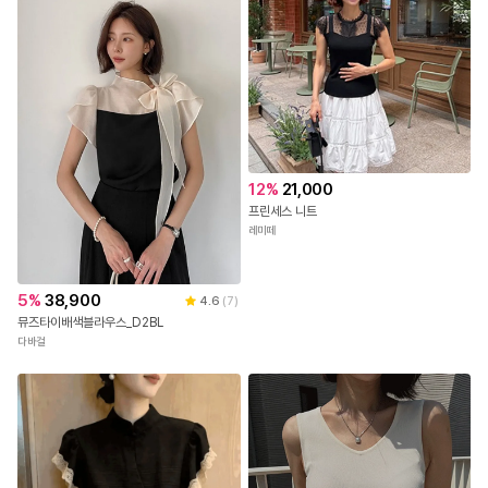
12
%
21,000
프린세스 니트
레미떼
5
%
38,900
4.6
(
7
)
뮤즈타이배색블라우스_D2BL
다바걸