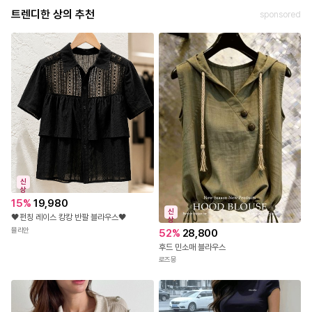
트렌디한 상의 추천
sponsored
정확한 사이즈는 하단의 size표를 꼭! 참고해주세요
야외(실내)촬영 특성상 실제 상품과 컬러차이가 있을 수 있
습니다 .
정확한 컬러는 하단의 디테일컷을 참고해주세요.
신
상
15
%
19,980
신
🖤펀칭 레이스 캉캉 반팔 블라우스🖤
상
뮬리안
52
%
28,800
후드 민소매 블라우스
로즈몽