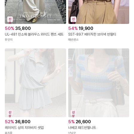
신
신
상
상
50
%
35,800
54
%
19,900
UL-481 민소매 블라우스 와이드 팬츠 세트
SST-897 베이직한 브이넥 반팔티
옷단지
패션센스
신
신
상
상
5
%
26,600
52
%
36,800
너베코 패드반팔니트
레이어드 상의 치마바지 셋업
난닝구
로즈몽