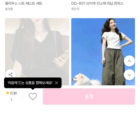
블라우스 니트 베스트 세트
DD-601 브이넥 민소매 데님 원피스
로즈몽
옷단지
마음에 드는 상품을 찜해보세요!
신
상
리뷰
7
%
16,980
품절
신
1
🎀만원대🎀 셔링 리본 골지 브이넥 반팔 니트
상
뮬리안
52
%
29,900
PPT-450 트렌디한 와이드 9부 팬츠
패션센스