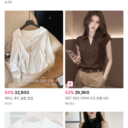
솔레일
신
상
50
%
32,800
52
%
29,900
레이스 후드 슬림 집업
SST-902 카라넥 카고 반팔 셔츠
옷단지
패션센스