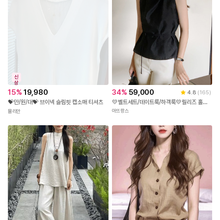
신
상
34
%
59,000
15
%
19,980
4.8
(
165
)
💛벨트세트/데이트룩/하객룩💛릴리즈 홀터넥 반하이넥 벨트 민소매 나시 하객블라우스 bs
💝만/원/대💝 브이넥 슬림핏 캡소매 티셔츠
아뜨랑스
뮬리안