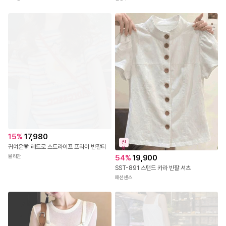
15
%
17,980
신
귀여운💗 레트로 스트라이프 프라이 반팔티
상
뮬리안
54
%
19,900
SST-891 스탠드 카라 반팔 셔츠
패션센스