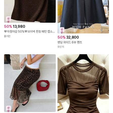
신
상
50
%
13,980
신
🤎자정마감 50%🤎브이넥 펀칭 패턴 캡소매 니트탑
상
뮬리안
50
%
32,800
밴딩 와이드 6부 팬츠
옷단지
신
상