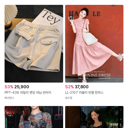
53
%
25,900
52
%
37,800
PPT-436 데일리 밴딩 데님 반바지
LL-2107 러블리 반팔 원피스
패션센스
로즈몽