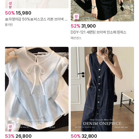
신
상
50
%
15,980
신
🎀자정마감 50%🎀비스코스 리본 브이넥 펀칭 니트
상
뮬리안
52
%
31,900
DDY-121 세련된 브이넥 민소매 원피스
패션센스
신
상
53
%
26,800
50
%
32,800