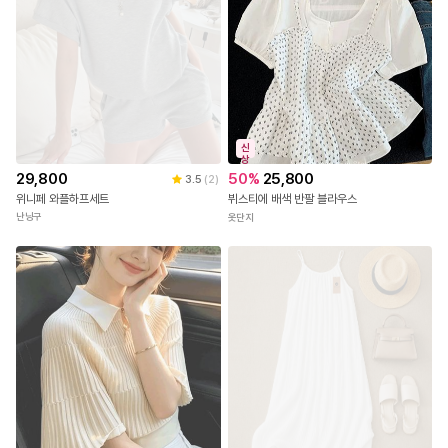
신
상
29,800
50
%
25,800
3.5
(
2
)
위니페 와플하프세트
뷔스티에 배색 반팔 블라우스
난닝구
옷단지