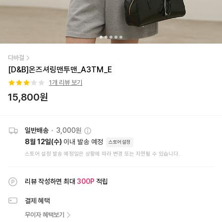
다바걸
[D&B]온즈셔링맨투맨_A3TM_E
1
개 리뷰 보기
15,800
원
일반배송
•
3,000원
8월 12일(수)
이내 발송 예정
스토어설정
스토어 설정 발송 예정일은 상황에 따라 변경 또는 지연될 수 있습니다.
리뷰 작성하면 최대
300
P
적립
결제 혜택
무이자 혜택보기