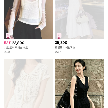
신
신
상
상
35,800
53
%
23,800
르빌포 나시원피스
니트 조끼 투피스 세트
난닝구
로즈몽