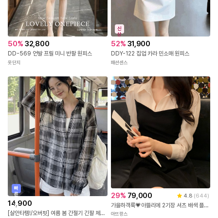
신
상
50
%
32,800
52
%
31,900
DD-569 언발 프릴 미니 반팔 원피스
DDY-122 집업 카라 민소매 원피스
옷단지
패션센스
빠
른
29
%
79,000
4.8
(
644
)
출
14,900
가을하객룩💗아뜰리에 2기장 셔츠 배색 플레어라인 원피스 하객룩,소개팅룩,자체제작,하객룩
발
[살안타템!/오버핏] 여름 봄 간절기 긴팔 체크 시스루 오버핏 셔츠 남방 4color
아뜨랑스