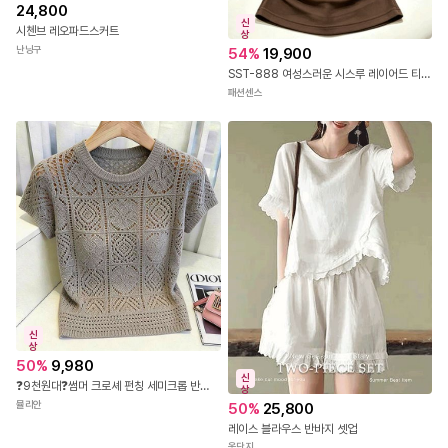
24,800
신
시첸브 레오파드스커트
상
난닝구
54
%
19,900
SST-888 여성스러운 시스루 레이어드 티셔츠
패션센스
신
상
50
%
9,980
신
❓9천원대❓썸머 크로셰 펀칭 세미크롭 반팔 니트
상
뮬리안
50
%
25,800
레이스 블라우스 반바지 셋업
옷단지