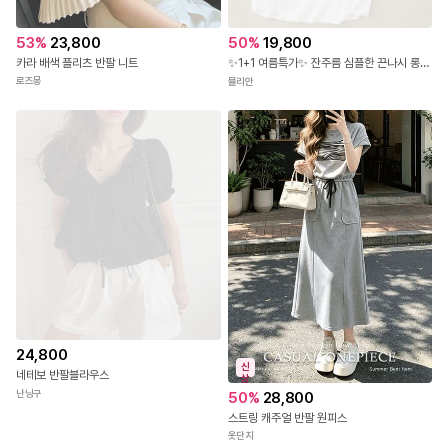
53
%
23,800
50
%
19,800
카라 배색 플리츠 반팔 니트
✨1+1 여름특가✨ 잔주름 심플한 끈나시 롱 원피스
로즈몽
뮬리안
24,800
신
네테보 반팔블라우스
상
난닝구
50
%
28,800
스트링 캐주얼 반팔 원피스
옷단지