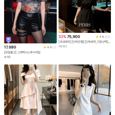
33
%
75,900
4.8
(
52
)
빠
[국내제작] [단독진행] [단독제작,기장선택] 2기장 페리스 하트넥 슬릿 반팔 원피스 하객룩원피스 상견례룩/데이트룩/소개팅룩/격식룩/하객룩 op15266
른
출
17,880
아뜨랑스
4.9
(
7
)
발
[당일출고] 그래픽시스루시어탑
솔레일