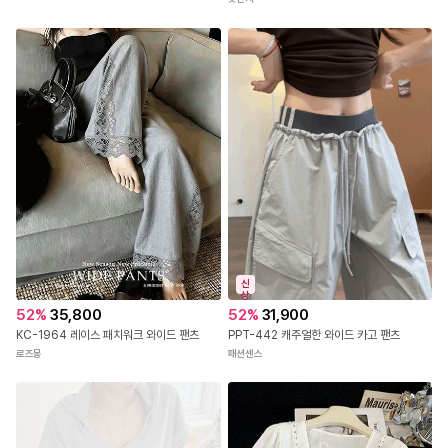
신
상
52
%
35,800
52
%
31,900
KC-1964 레이스 패치워크 와이드 팬츠
PPT-442 캐주얼한 와이드 카고 팬츠
로즈몽
패션센스