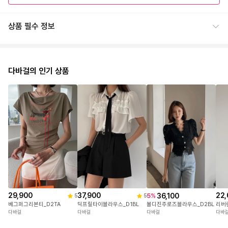
상품 필수 정보
다바걸의 인기 상품
29,900
37,900
22,
36,100
5
%
5
5
베그퍼그리본티_D2TA
딕프릴타이블라우스_D1BL
리버
볼디진주로즈블라우스_D2BL
다바걸
다바걸
다바
다바걸