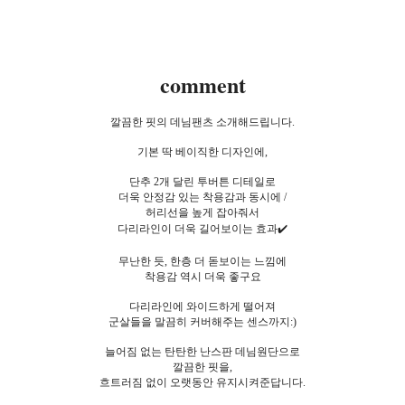
comment
깔끔한 핏의 데님팬츠 소개해드립니다.
기본 딱 베이직한 디자인에,
단추 2개 달린 투버튼 디테일로
더욱 안정감 있는 착용감과 동시에 /
허리선을 높게 잡아줘서
다리라인이 더욱 길어보이는 효과✔️
무난한 듯, 한층 더 돋보이는 느낌에
착용감 역시 더욱 좋구요
다리라인에 와이드하게 떨어져
군살들을 말끔히 커버해주는 센스까지:)
늘어짐 없는 탄탄한 난스판 데님원단으로
깔끔한 핏을,
흐트러짐 없이 오랫동안 유지시켜준답니다.