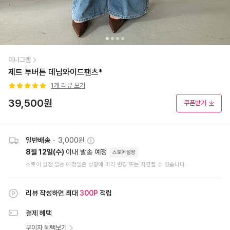
미나그램
제트 투버튼 데님와이드팬츠*
1
개 리뷰 보기
39,500
원
쿠폰받기
일반배송
•
3,000원
8월 12일(수)
이내 발송 예정
스토어설정
스토어 설정 발송 예정일은 상황에 따라 변경 또는 지연될 수 있습니다.
리뷰 작성하면 최대
300
P
적립
결제 혜택
무이자 혜택보기