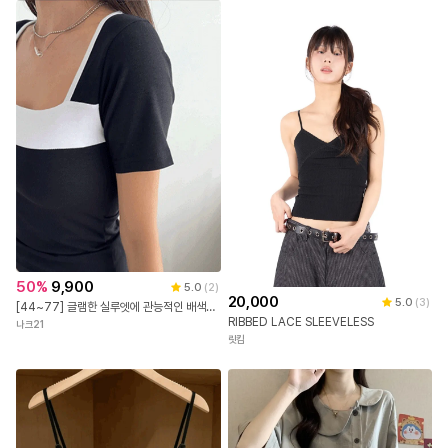
50
%
9,900
5.0
(
2
)
20,000
5.0
(
3
)
[44~77] 글램한 실루엣에 관능적인 배색을 더한, 섹시 스퀘어넥 레이온 티셔츠 #NAK MADE.
RIBBED LACE SLEEVELESS
나크21
릿킴