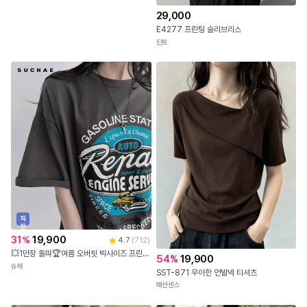
29,000
E4277 프린팅 슬리브리스
딘트
직
진
배
31
%
19,900
4.7
(
712
)
송
💥1만장 돌파🏆여름 오버핏 빅사이즈 프린팅 반팔 티셔츠
54
%
19,900
슈체
SST-871 우아한 언발넥 티셔츠
패션센스