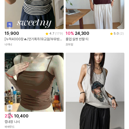
직
진
배
15,900
10
%
24,300
4.7
(
179
)
5.0
(
2
)
송
[누적4000장🔥/인기폭주/유교걸/부유방/여행룩] 메이폴 단가라 스트라이프 민소매 나시
롤업 실켓 반팔 티
나이니
조아맘
무
료
배
23
%
10,400
송
캡내장 나시
바바무드