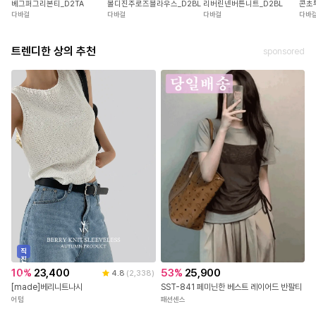
베그퍼그리본티_D2TA
리버린넨버튼니트_D2BL
볼디진주로즈블라우스_D2BL
콘초
다바걸
다바걸
다바걸
다바
트렌디한 상의 추천
sponsored
직
진
배
10
%
23,400
53
%
25,900
4.8
(
2,338
)
송
[made]베리니트나시
SST-841 페미닌한 베스트 레이어드 반팔티
어텀
패션센스