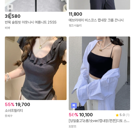
무
료
11,800
배
39,580
송
에브리데이 비스코스 캡내장 크롭 끈나시
반목 슬림핏 아웃나시 여름니트 25SS
핑크시슬리
비바
55
%
19,700
빠
른
소녀프릴리티
출
50
%
10,100
5.0
(
1
)
옷싸구
발
[당일출고🚀롱/숏ver/캡내장/쫀쫀]디토 스퀘어 슬림 크롭 이너 끈나시 캡내장 데일리 민소매 크롭탑
도앙뜨