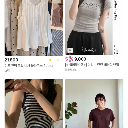
무
료
배
51
%
9,800
21,800
5.0
(
3
)
송
[데일리필수템⭐] 여리핏 런던 레터링 반팔 티셔츠 - 3color 국내제작 봄 여름 가을 데이트 꾸안꾸 캐주얼 유니크 힙 학생 대학생 캠퍼스 여행 수학여행 직장인
이프 핀턱 프릴 나시 블라우스(2color)
플로럴페리
그림