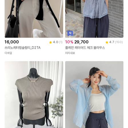
직
진
배
16,000
10
%
29,700
4.0
(
1
)
4.7
(
150
)
송
쓰리노레터링슬림티_D2TA
플레인 레이어드 체크 블라우스
다바걸
미리내로