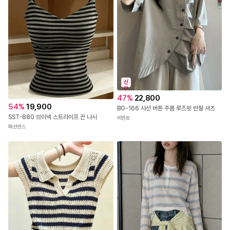
신
상
47
%
22,800
54
%
19,900
BG-166 사선 버튼 주름 루즈핏 반팔 셔츠
SST-880 브이넥 스트라이프 끈 나시
비엔트
패션센스