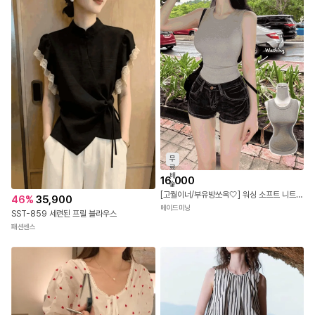
무
료
배
16,000
송
[고퀄이너/부유방쏘옥🤍] 워싱 소프트 니트 유넥 라운드넥 굴림 이너 나시 (6colors)
46
%
35,900
메이드미닝
SST-859 세련된 프릴 블라우스
패션센스