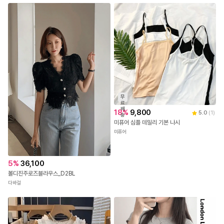
정확한 사이즈는 하단의 size표를 꼭! 참고해주세요
야외(실내)촬영 특성상 실제 상품과 컬러차이가 있을 수 있
습니다 .
정확한 컬러는 하단의 디테일컷을 참고해주세요.
무
료
배
18
%
9,800
5.0
(
1
)
송
미퓨어 심플 데일리 기본 나시
미퓨어
5
%
36,100
볼디진주로즈블라우스_D2BL
다바걸