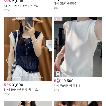
53
%
21,800
에어 강연티 64565
ST-5181시스루 배색 니트 긴팔
권조
로즈몽
무
료
배
52
%
19,500
송
52
%
31,800
키야 민소매 나시 티 1+1
SK-5499 배색 펀칭 반팔 니트
미즈미스
로즈몽