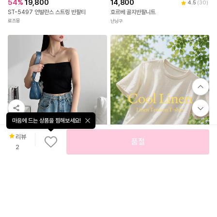
54
%
19,800
14,800
4.5
(
30
)
ST-5497 언발란스 스트링 반팔티
호르베 골지반팔니트
로즈몽
난닝구
마음에 드는 상품을 찜해보세요!
리뷰
품절
31
%
13,800
2
1+1 끈없는 오프숄더 튜브탑 탱크탑 나시
짜루마켓
21
%
13,500
3.7
(
3
)
여름필수 린넨 라운드 반팔티
저스트원