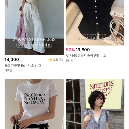
50
%
19,800
AT-1496 골지 슬림 반팔 니트
14,000
3.8
(
5
)
옷단지
콘초투웨이니트나시_D2TS
다바걸