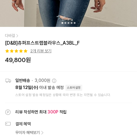
다바걸
[D&B]츄퍼프스트랩블라우스_A3BL_F
2
개 리뷰 보기
49,800
원
일반배송
•
3,000원
8월 12일(수)
이내 발송 예정
스토어설정
스토어 설정 발송 예정일은 상황에 따라 변경 또는 지연될 수 있습니다.
리뷰 작성하면 최대
300
P
적립
결제 혜택
무이자 혜택보기