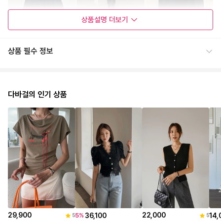
상품설명
더보기
상품 필수 정보
다바걸의 인기 상품
29,900
22,000
36,100
14,
5
%
5
5