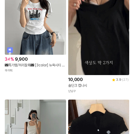
빠
른
출
34
%
9,900
발
🌃특가템/허리잘록🌃 [3color] 뉴욕시티 슬림핏 반팔티
마이픽
10,000
3.9
(
27
)
솔딘크 캡나시
난닝구