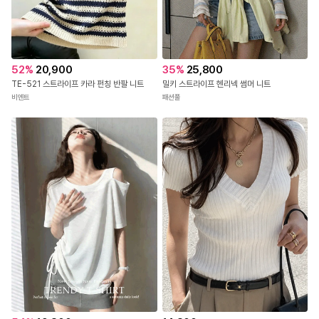
52
%
20,900
35
%
25,800
TE-521 스트라이프 카라 펀칭 반팔 니트
밀키 스트라이프 헨리넥 썸머 니트
비엔트
패션풀