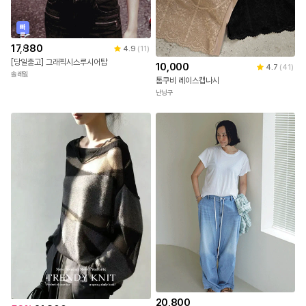
빠
른
출
17,880
4.9
(
11
)
발
[당일출고] 그래픽시스루시어탑
10,000
4.7
(
41
)
솔레일
톰쿠비 레이스캡나시
난닝구
20,800