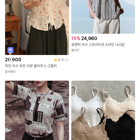
15
%
24,980
로맨틱 자수 스트라이프 A라인 나시탑
빠
뮬리안
른
출
20,900
5.0
(
1
)
발
하트 자수 퍼프 리본 블라우스-2컬러
콤마제인