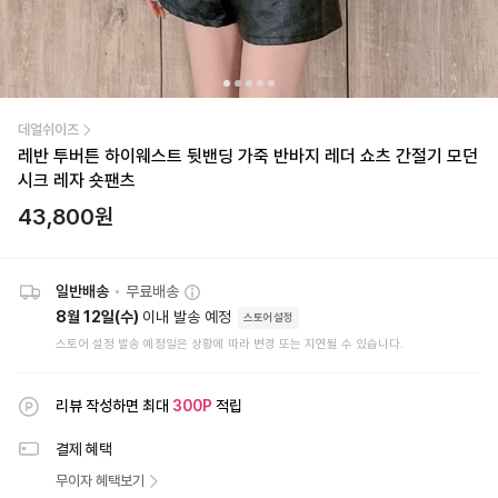
데얼쉬이즈
레반 투버튼 하이웨스트 뒷밴딩 가죽 반바지 레더 쇼츠 간절기 모던
시크 레자 숏팬츠
43,800
원
일반배송
•
무료배송
8월 12일(수)
이내 발송 예정
스토어설정
스토어 설정 발송 예정일은 상황에 따라 변경 또는 지연될 수 있습니다.
리뷰 작성하면 최대
300
P
적립
결제 혜택
무이자 혜택보기