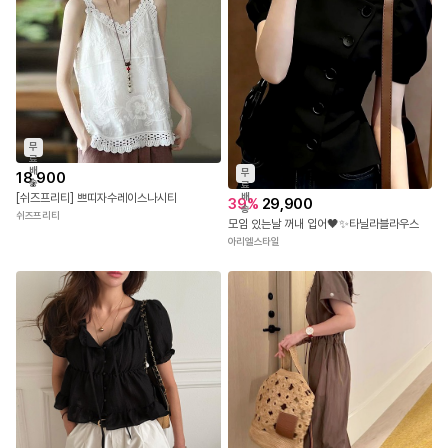
무
료
배
무
18,900
송
료
배
[쉬즈프리티] 쁘띠자수레이스나시티
39
%
29,900
송
쉬즈프리티
모임 있는날 꺼내 입어🖤✨타닐라블라우스
아리엘스타일