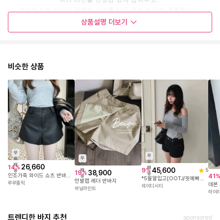
허리 라인을 안정감 있게 잡아주고,
하이웨스트 디자인 덕분에 다리를 더욱 길어 보이게 연출합니다.
가을 시즌에는 니트나 자켓과 함께 매치해
상품설명
더보기
포근하면서도 세련된 룩을 완성할 수 있으며,
앵클부츠와 함께 스타일링하면
도시적인 무드가 한층 더 강조돼요 🍂
블랙 레더 쇼츠 특유의 엣지 있는 분위기는
비슷한 상품
모노톤 코디나 미니멀한 상의와 매치할 때 특히 빛나며,
시즌별 다양한 아우터와도 잘 어울려 활용도가 높은 아이템입니다.
FREE 사이즈로 제작되었어요
자세한 사이즈는 하단의 실측 표를
꼭 참고 후 구매 부탁드려요!
무
무
무
료
료
료
배
26,660
14
%
배
45,600
9
%
배
5
송
38,900
19
%
송
인조가죽 와이드 쇼츠 반바지 3592678
41
송
*5월말입고[OOTJ/핏예뻐요]데빌 논페이드 생지 블랙 셔링 숏팬츠
언발랩 레더 반바지
루루홀릭
데본
레이디시티
바닐라민트
하이
블랙(BLACK)
트렌디한 바지 추천
sponsored