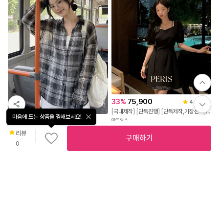
33
%
75,900
4.8
(
52
)
빠
[국내제작] [단독진행] [단독제작,기장선택] 2기장 페리스 하트넥 슬릿 반팔 원피스 하객룩원피스 상견례룩/데이트룩/소개팅룩/격식룩/하객룩 op15266
른
마음에 드는 상품을 찜해보세요!
출
14,900
아뜨랑스
발
[살안타템!/오버핏] 여름 봄 간절기 긴팔 체크 시스루 오버핏 셔츠 남방 4color
리뷰
구매하기
솔레일
0