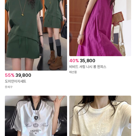
40
%
35,800
비비드 셔링 나시 롱 원피스
패션풀
55
%
39,800
도미인이지세트
옷싸구