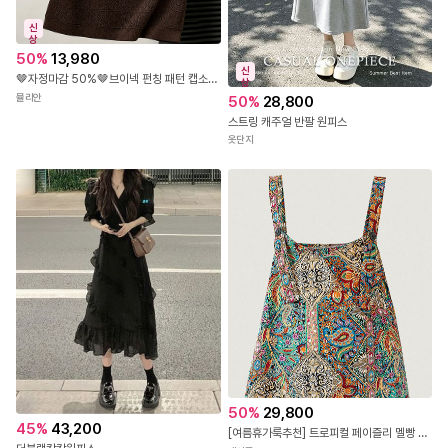
신
상
50
%
13,980
신
🤎자정마감 50%🤎브이넥 펀칭 패턴 캡소매 니트탑
상
뮬리안
50
%
28,800
스트링 캐주얼 반팔 원피스
옷단지
50
%
29,800
45
%
43,200
[여름휴가룩추천] 트로피컬 페이즐리 멜빵 팬츠