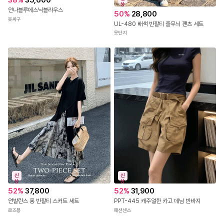
38
%
35,600
상
안나블루에스닉블라우스
50
%
28,800
비침없음
조금비침
비침
비침
옷싸구
UL-480 배색 반팔티 줄무늬 팬츠 세트
옷단지
색상
블랙
사이즈
FREE
소재
폴리우레탄100%
모델
SH
피팅
블랙/FREE
신
신
상
상
세탁방법
52
%
37,800
52
%
31,900
언발란스 롱 반팔티 스커트 세트
PPT-445 캐주얼한 카고 데님 반바지
로즈몽
패션센스
드라이클리닝
단독손세탁
비틀기금지