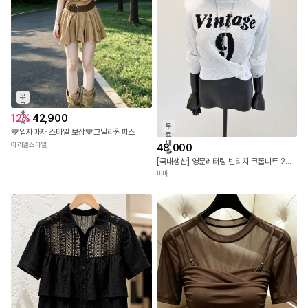
무
료
배
12
%
42,900
송
무
🤎입자마자 스타일 보장🤎그밀라원피스
료
배
아리엘스타일
48,000
송
[국내생산] 영문레터링 빈티지 크롭니트 26FW
비바
(
단위
:
cm
)
사이즈
1.허리
2.엉덩이
3.허벅지
4.밑위
5.밑단
6.총길이
31~(밴
FREE
47
-
33
31
36
딩)
- 피팅 가이드
FREE (44~66)