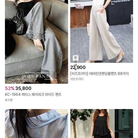
무
료
배
22,900
송
[쉬즈프리티] 데비린넨밴딩쿨팬츠 88까지
쉬즈프리티
52
%
35,800
KC-1964 레이스 패치워크 와이드 팬츠
로즈몽