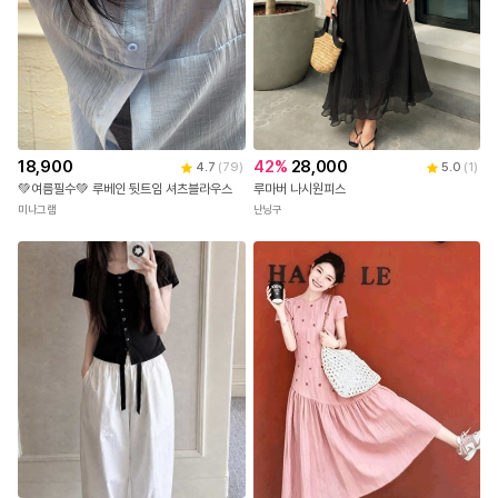
18,900
42
%
28,000
4.7
(
79
)
5.0
(
1
)
💚여름필수💚 루베인 뒷트임 셔츠블라우스
루마버 나시원피스
미나그램
난닝구