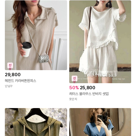
표백금지
전용세제
천대고다림질
그늘에건조
원산지
대한민국
신
상
A/S 담당
고객센터/1522-4818
29,800
신
헤핀드 카라버튼원피스
상
Copyright ⓒ
사이트에 게시된 모든 컨텐츠의 저작권은 (주)데얼쉬이즈
난닝구
50
%
25,800
에 있으며, 승인 없이 컨텐츠를 사이트, 카페, 블로그, SNS
레이스 블라우스 반바지 셋업
에 무단 사용 시 저작권법에 의해 법적 조치를 받을 수 있습
옷단지
니다.