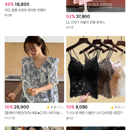
46
%
18,800
러딘 글램 보정핏 링버튼 반팔티
패션풀
52
%
37,800
LL-2107 러블리 반팔 원피스
로즈몽
10
%
26,900
10
%
9,080
4.9
(
64
)
4.5
(
2
)
[홈웨어기획전/10%세일🔥] 55-99가능! [꿀잠3세트] 빅사이즈잠옷 7부바지 반바지
💘시스루 패턴 더블끈 나시 [브라캡 내장]💘
미나그램
뮬리안