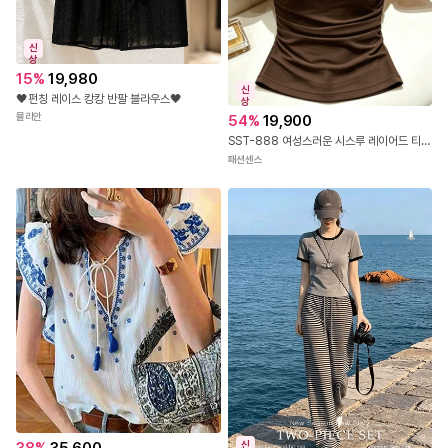
[상의] : S(44~55) M(55~66) L(66~77) XL(77~88) 2XL(88~99)
[하의] : S(25~26) M(27~28) L(29~30) XL(31~32) 2XL(33~34)
신
상
- 위의 실측사이즈는 '단면의 길이'입니다. 참고해 주세요.
15
%
19,980
- 사이즈는 바닥에 놓은 상태로 측정하였으며, 측정방법에 따라 1~3 cm 정도 오차가
신
있을 수 있습니다.
🖤펀칭 레이스 캉캉 반팔 블라우스🖤
상
- 위 피팅 가이드는 평균적인 수치를 기재한 것이며, 상품마다 차이가 있을 수 있습니
뮬리안
54
%
19,900
다.
SST-888 여성스러운 시스루 레이어드 티셔츠
패션센스
Product Info
봄/가을
여름
겨울
계절감
슬림핏
적당함
루즈핏
착용감
없음
적당함
좋음
신축성
얇음
적당함
두꺼움
두께감
신
안감없음
부분안감
전체안감
안감