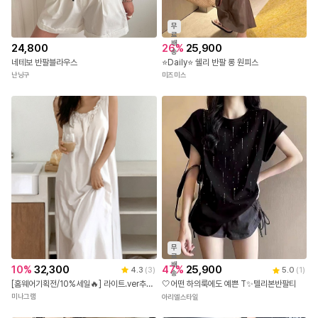
무
료
배
24,800
26
%
25,900
송
네테보 반팔블라우스
⭐Daily⭐ 쉘리 반팔 롱 원피스
난닝구
미즈미스
무
료
배
10
%
32,300
47
%
25,900
4.3
(
3
)
5.0
(
1
)
송
[홈웨어기획전/10%세일🔥] 라이트.ver추가! 브라캡내장 율리아 실크 파자마 잠옷원피
🤍어떤 하의룩에도 예쁜 T✨텔리본반팔티
미나그램
아리엘스타일