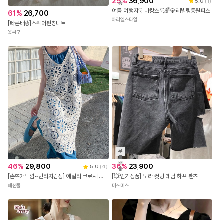
25
%
36,900
5.0
(
1
)
송
여름 여행지룩 바캉스룩🌈💎레빌링롱원피스
61
%
26,700
아리엘스타일
[빠른배송]스퀘어펀칭니트
옷싸구
무
료
배
46
%
29,800
36
%
23,900
5.0
(
4
)
송
[손뜨개느낌~빈티지감성] 에밀리 크로셰 뷔스티에 원피스
[💥인기상품] 도라 컷팅 데님 하프 팬츠
패션풀
미즈미스