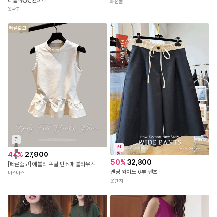
더블랙캉캉원피스
패션풀
옷싸구
무
료
신
배
44
%
27,900
상
송
50
%
32,800
[빠른출고] 에블리 프릴 민소매 블라우스
밴딩 와이드 6부 팬츠
미즈미스
옷단지