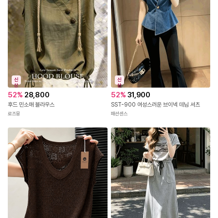
신
신
상
상
52
%
28,800
52
%
31,900
후드 민소매 블라우스
SST-900 여성스러운 브이넥 데님 셔츠
로즈몽
패션센스