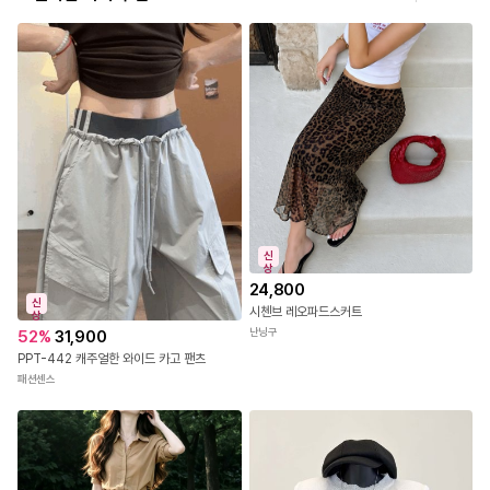
- 마네킹 제품컷의 색상이 실제 제품 색상과 가장 비슷합니다.
- 제품 색상은 사용자의 모니터의 해상도에 따라 실제 색상과 다소 차이가 있을 수 있
습니다.
신
상
- 패턴이 있는 상품은 원단의 특성 상 재단, 재봉 시 패턴 위치가 이미지와 다를 수 있
24,800
습니다.
신
시첸브 레오파드스커트
상
난닝구
52
%
31,900
PPT-442 캐주얼한 와이드 카고 팬츠
패션센스
Size Info