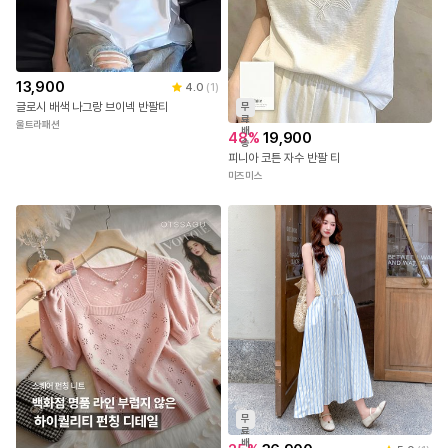
13,900
4.0
(
1
)
글로시 배색 나그랑 브이넥 반팔티
무
료
울트라패션
배
48
%
19,900
송
피니아 코튼 자수 반팔 티
미즈미스
무
료
배