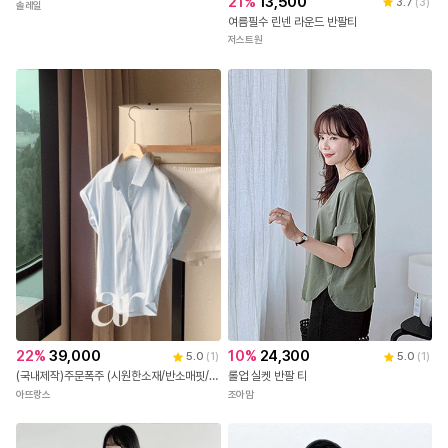
21
%
13,500
3.7
(
3
)
솔레일
여름필수 린넨 라운드 반팔티
저스트원
10
%
24,300
22
%
39,000
5.0
(
1
)
5.0
(
1
)
롤업 실켓 반팔 티
(국내제작)주문폭주 (시원한소재/반소매핏/출근&데일리) (반팔블라우스/셔츠/출근룩) 롤업 반팔셔츠 하객 블라우스 여름셔츠 bs8811
조아맘
아뜨랑스