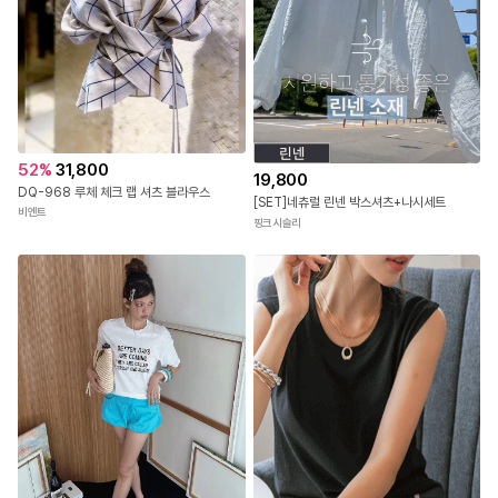
52
%
31,800
19,800
DQ-968 루체 체크 랩 셔츠 블라우스
[SET]네츄럴 린넨 박스셔츠+나시세트
비엔트
핑크시슬리