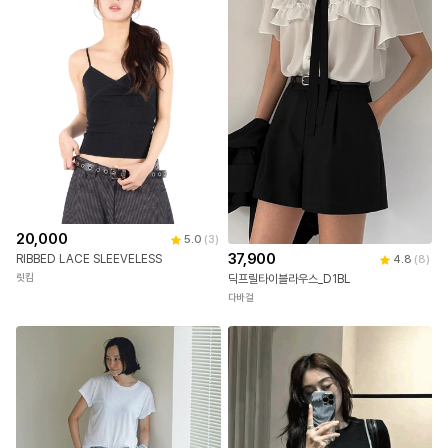
20,000
5.0
(
3
)
37,900
RIBBED LACE SLEEVELESS
4.8
(
8
)
릿킴
딕프릴타이블라우스_D1BL
다바걸