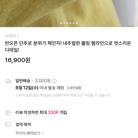
나크21
반오픈 단추로 분위기 체인지! 내추럴한 롤링 헴라인으로 멋스러운
디테일!
16,900
원
일반배송
•
3,000원
8월 12일(수)
이내 발송 예정
스토어설정
스토어 설정 발송 예정일은 상황에 따라 변경 또는 지연될 수 있습니다.
리뷰 작성하면 최대
300
P
적립
결제 혜택
무이자 혜택보기