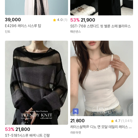
39,000
53
%
21,900
4.0
(
1
)
E4296 레이스 시스루 탑
SST-768 스탠다드 핏 벌룬 소매 블라우스
딘트
패션센스
직
진
배
21,800
4.7
(
1,041
)
송
레이스살짝💭 디노 면 모달 데일리 레이스 나시 3color [레이스나시/기본나시/슬리브리스/레이어드나시/민소매/이너나시/벚꽃룩]
53
%
21,800
라뷰마켓
ST-5181시스루 배색 니트 긴팔