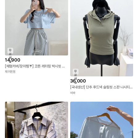
무
료
배
14,900
송
[체형커버/장마템☔] 코튼 레터링 박시핏 크롭티 오버사이즈 반팔 티셔츠 루즈핏 크롭 반팔티 면티 오버핏 4COLOR
무
제이앤썸
료
배
36,000
송
[국내생산] 단추 후드넥 슬림핏 스판 나시티 26SS
비바