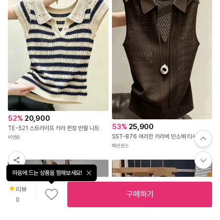
52
%
20,900
53
%
25,900
TE-521 스트라이프 카라 펀칭 반팔 니트
SST-876 여리한 카라넥 민소매 티셔츠
비엔트
패션센스
마음에 드는 상품을 찜해보세요!
리뷰
구매하기
0