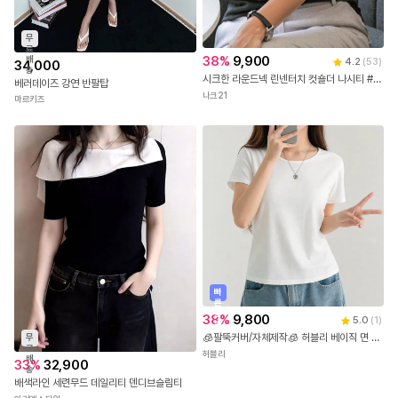
무
료
38
%
9,900
배
4.2
(
53
)
34,000
송
시크한 라운드넥 린넨터치 컷숄더 나시티 #NAK MADE.
베러데이즈 강연 반팔탑
나크21
마르키즈
빠
른
출
38
%
9,800
5.0
(
1
)
발
🧊팔뚝커버/자체제작🧊 허블리 베이직 면 스판 유넥 무지 반팔 티셔츠 데일리 기본 랍빠넥 반팔티
무
료
허블리
배
33
%
32,900
송
배색라인 세련무드 데일리티 덴디브슬림티