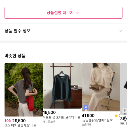
상품설명
더보기
상품 필수 정보
#반오픈 단추로 분위기 체인지! 내추럴한 롤링 헴라인으로 멋스러
운 디테일!
이 니트는 가볍지만 폭닥한 터치감으로
비슷한 상품
입는 순간 기분 좋은 착용감을 선사하며,
부드럽게 감싸주는 느낌이
매력적인 아이템입니다.
넥라인에 더해진 반오픈 단추 디테일은
오픈 클로징이 가능해
다양한 무드로 연출하실 수 있으며,
단정하면서도 캐주얼한 분위기를
동시에 담아낼 수 있는 장점이 있습니다.
빠
무
른
19,500
소매와 밑단은 인위적이지 않고
료
41,900
5
아모트 울 오버핏 브이넥 니트
배
자연스럽게 돌돌 말리는
36,
29,500
10
%
[당일발송🚀/알파카울10] 도톰 코튼 캔디 루즈핏 니트
송
제이플로우
롤링 마감으로 처리되어 있어
파니
소솔마켓
코스 배색 텐셀 반팔 니트