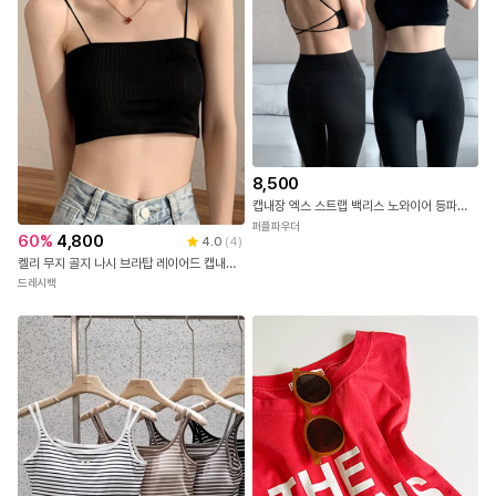
8,500
캡내장 엑스 스트랩 백리스 노와이어 등파인 브라렛 요가 필라테스 브라탑
퍼플파우더
60
%
4,800
4.0
(
4
)
켈리 무지 골지 나시 브라탑 레이어드 캡내장 크롭 끈나시 런닝 민소매 브라 캡나시 노와이어 브라렛 탱크탑 여름 데일리 슬리브 캐미솔 이너웨어
드레시백