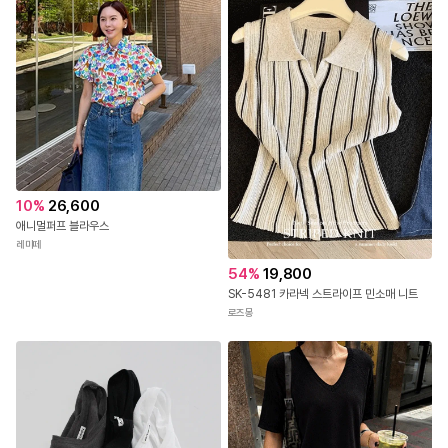
10
%
26,600
애니멀퍼프 블라우스
레미떼
54
%
19,800
SK-5481 카라넥 스트라이프 민소매 니트
로즈몽