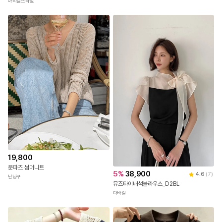
아리엘스타일
19,800
문파즈 썸머니트
5
%
38,900
4.6
(
7
)
난닝구
뮤즈타이배색블라우스_D2BL
다바걸