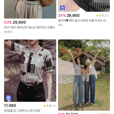
직
진
배
34
%
29,900
5.0
(
51
)
송
힙커버🖤매쉬 망사 오버핏 반팔 티셔츠 비치웨어 비키니커버업
53
%
25,900
슈체
SST-841 페미닌한 베스트 레이어드 반팔티
패션센스
빠
른
출
17,880
4.8
(
5
)
발
[당일출고] 그래픽시스루시어탑