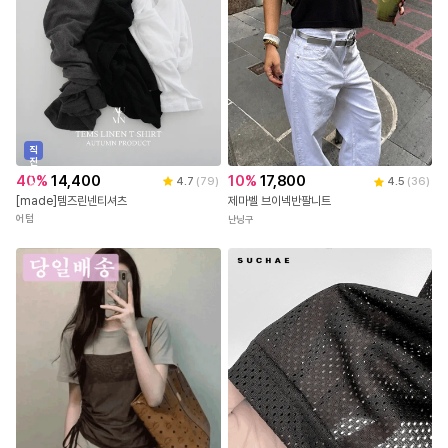
직
진
배
40
%
14,400
10
%
17,800
4.7
(
79
)
4.5
(
36
)
송
[made]템즈린넨티셔츠
제마벨 브이넥반팔니트
어텀
난닝구