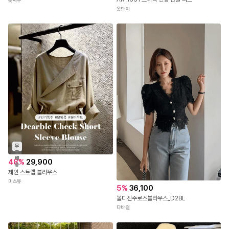
옷싸구
옷단지
무
료
배
48
%
29,900
송
제인 스트랩 블라우스
미스유
5
%
36,100
볼디진주로즈블라우스_D2BL
다바걸