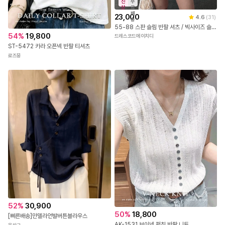
신
무
상
료
배
23,000
4.6
(
31
)
송
55-88 스판 슬림 반팔 셔츠 / 빅사이즈 슬림핏 라인셔츠 66 77
54
%
19,800
드레스코드에이치디
ST-5472 카라 오픈넥 반팔 티셔츠
로즈몽
52
%
30,900
50
%
18,800
[삐른배송]만델라언발버튼블라우스
AK-1531 브이넥 펀칭 반팔 니트