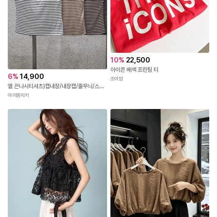
10
%
22,500
아이콘 배색 프린팅 티
6
%
14,900
조아맘
엘 끈나시티셔츠)캡내장/내장캡/줄무늬/스트라이프/스판굿/캡나시티셔츠/단가라나시티셔츠/숏기장/배색나시/줄무늬나시티/검은줄
아이엠미키