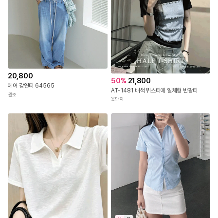
20,800
50
%
21,800
에어 강연티 64565
AT-1481 배색 뷔스티에 일체형 반팔티
권조
옷단지