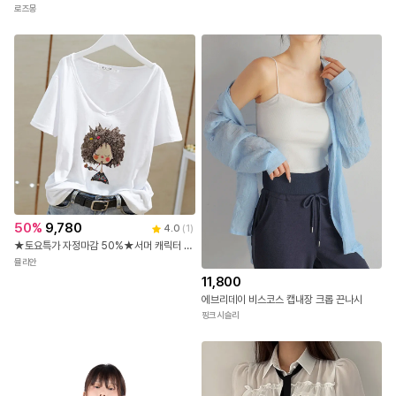
로즈몽
50
%
9,780
4.0
(
1
)
★토요특가 자정마감 50%★서머 캐릭터 코튼 반팔 티셔츠
뮬리안
11,800
에브리데이 비스코스 캡내장 크롭 끈나시
핑크시슬리