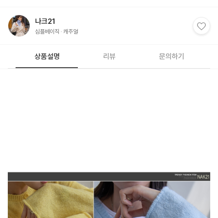
나크21
심플베이직
캐주얼
상품설명
리뷰
문의하기