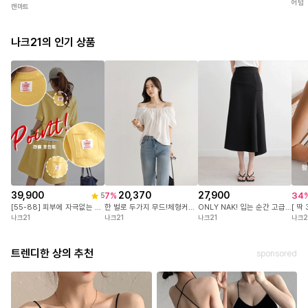
어텀
내추럴하면서도 감각적인
캔마트
포인트가 되어주며, 스타일링에
힘을 주지 않아도 멋스러운
나크21의 인기 상품
룩을 완성시켜 줍니다.
여유 있는 실루엣이 체형 커버와
편안함을 동시에 챙겨주고,
단품으로도 이너와 레이어드해도
손쉽게 어울려 활용도가
높은 디자인입니다.
옷 자체가 주는 힘으로
꾸민 듯 안 꾸민 듯 자연스럽게
스타일을 살려주며, 사소한 디테일
하나하나가 완성도를 높여주는 니트라
39,900
20,370
27,900
7
%
34
5
오래도록 손이 가게 되는 아이템입니다.
[55-88] 피부에 자극없는 면100%! 센스있는 유니크 라벨 포인트! 변형없이 오래입는 3단쭈리 원단! #NAK MADE.
한 벌로 두가지 무드!체형커버는 물론,입는 순간 분위기가 달라지는 퍼프 소매 블라우스
ONLY NAK! 입는 순간 고급스러움이 느껴지도록 세심하게 설계한 나크의 국내 자체제작 스커트 #NAK MADE.
나크21
나크21
나크21
나크2
트렌디한 상의 추천
sponsored
* 모델은 F사이즈를 착복 하였습니다 *