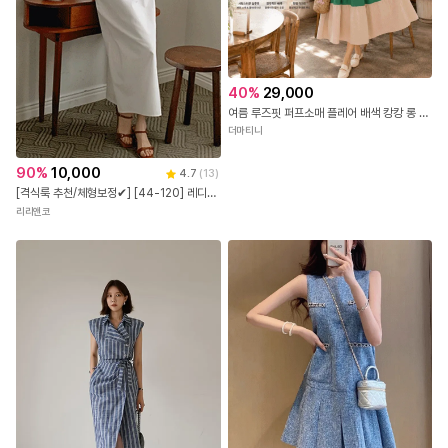
40
%
29,000
여름 루즈핏 퍼프소매 플레어 배색 캉캉 롱 원피스
더마티니
90
%
10,000
4.7
(
13
)
[격식룩 추천/체형보정✔] [44-120] 레디브틴 브이넥 칼라 랩스타일 롱 원피스( 여름-신상-여름신상-자체제작-데일리-데일리룩-데이트-데이트룩-하객룩-빅사이즈-120사이즈-통통녀-여름하객룩 )
리리앤코