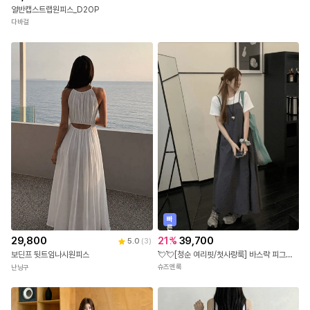
얼반캡스트랩원피스_D2OP
다바걸
빠
른
출
21
%
39,700
29,800
5.0
(
3
)
발
💘💘[청순 여리핏/첫사랑룩] 바스락 피그먼트 뷔스티에 끈나시 내추럴 A라인 맥시 롱 원피스 / 체형커버
보딘프 뒷트임나시원피스
슈즈앤룩
난닝구