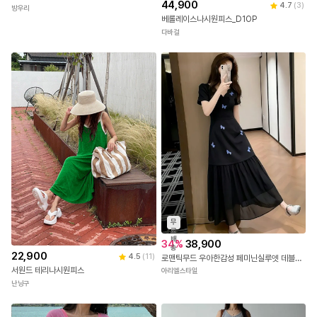
44,900
4.7
(
3
)
방우리
베롤레이스나시원피스_D1OP
다바걸
무
료
배
34
%
38,900
송
22,900
4.5
(
11
)
로맨틱무드 우아한감성 페미닌실루엣 데블리롱원피스
서원드 테리나시원피스
아리엘스타일
난닝구