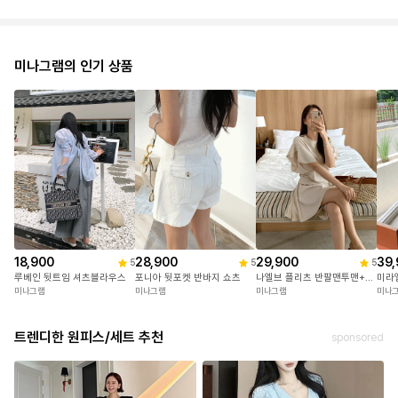
미나그램의 인기 상품
18,900
28,900
29,900
39,
5
5
5
루베인 뒷트임 셔츠블라우스
포니아 뒷포켓 반바지 쇼츠
나엘브 플리츠 반팔맨투맨+치마반바지세트
미라
미나그램
미나그램
미나그램
미나
트렌디한 원피스/세트 추천
sponsored