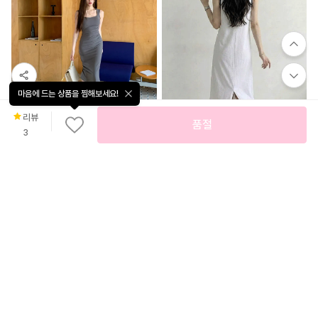
마음에 드는 상품을 찜해보세요!
무
리뷰
료
품절
배
46
%
28,100
3
4.8
(
75
)
송
무
[ 🌈섹시미💋/🚚당일출고🚛 / 캡내장🖤] 벨로 골지 슬림핏 롱 원피스
료
배
25
%
15,800
미유
송
[국내생산/여리핏] 돈워리 레터링 배색 바캉스 썸머 휴양지 홈웨어 민소매 나시 롱 원피스
쪼꼬마미