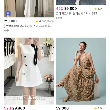
42
%
39,800
5.0
(
1
)
코이 체크 나시 원피스 & 미니백 SET
직
진
패션풀
배
29,800
4.6
(
1,346
)
송
[1만장돌파/휴양지룩🌿]리즈아 나시 롱 원피스 레이어드원피스 직진배송
스테디
52
%
29,800
59,000
5.0
(
1
)