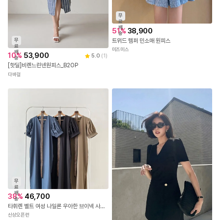
무
료
배
51
%
38,900
송
트위드 템퍼 민소매 원피스
무
료
미즈미스
배
10
%
53,900
5.0
(
1
)
송
[핫딜]비렌느린넨원피스_B2OP
다바걸
무
료
배
38
%
46,700
송
타휘렌 벨트 여성 나일론 우아한 브이넥 사이드슬릿 원피스
신상오픈런