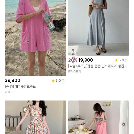
무
료
배
20
%
19,900
5.0
(
1
)
송
[딱붙X루즈핏]탱클 쫀쫀 민소매 나시 롱원피스 냉장고 원피스 바캉스룩 휴양지룩 공항룩 여행룩 데일리룩 시원한 냉장고 원피스 그레이 차콜 블랙 무지 심플한 원피스 대한민국 내수
로이스제이
39,800
5.0
(
1
)
문시테 테리숏점프수트
난닝구