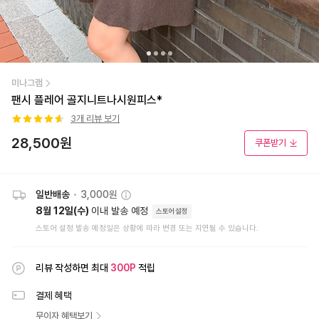
미나그램
팬시 플레어 골지니트나시원피스*
3
개 리뷰 보기
28,500
원
쿠폰받기
일반배송
•
3,000원
8월 12일(수)
이내 발송 예정
스토어설정
스토어 설정 발송 예정일은 상황에 따라 변경 또는 지연될 수 있습니다.
리뷰 작성하면 최대
300
P
적립
결제 혜택
무이자 혜택보기