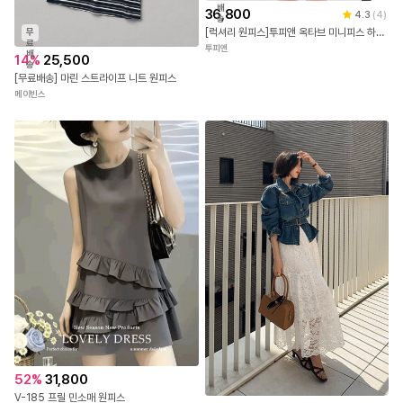
배
36,800
4.3
(
4
)
송
[럭셔리 원피스]투피앤 옥타브 미니피스 하객룩 신상 원피스 섹시원피스 2608
무
료
투피앤
배
14
%
25,500
송
[무료배송] 마린 스트라이프 니트 원피스
메이빈스
52
%
31,800
V-185 프릴 민소매 원피스