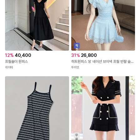
직
진
배
12
%
40,400
31
%
26,800
송
프릴숄더 원피스
히트원피스 👗 네이션 브이넥 프릴 반팔 슬림 자수 시스루 플레어 여성 미니 섹시원피스 0064
레미떼
투피앤
무
료