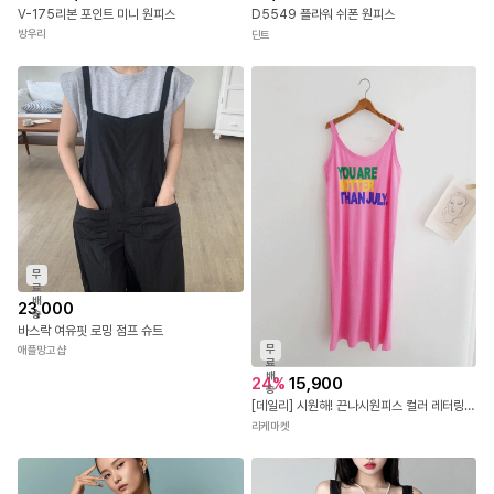
V-175리본 포인트 미니 원피스
D5549 플라워 쉬폰 원피스
방우리
딘트
무
료
배
23,000
송
바스락 여유핏 로밍 점프 슈트
무
애플망고샵
료
배
24
%
15,900
송
[데일리] 시원해! 끈나시원피스 컬러 레터링 프린트 나시롱원피스 홈웨어원피스 휴양지룩 바캉스룩 수영장 비치웨어 비치원피스 썸머원피스 여름원피스 나시원피스 수영복커버업
리케마켓