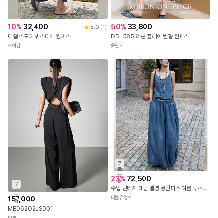
10
%
32,400
50
%
33,800
5.0
(
1
)
디얼 스토퍼 뷔스티에 원피스
DD-585 리본 플레어 반팔 원피스
조아맘
옷단지
무
료
배
23
%
72,500
송
무
수입 빈티지 데님 멜빵 롱원피스 여름 루즈핏 나시 하이웨스트 체형커버 휴양지 데일리
료
배
더블유걸즈
157,000
송
MBD62O2JS001
딘트