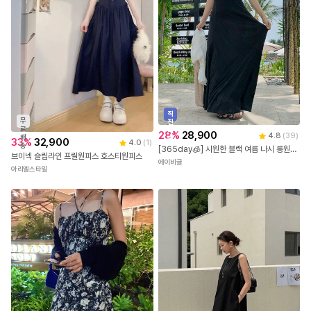
직
무
진
료
배
28
%
28,900
4.8
(
39
)
배
송
33
%
32,900
4.0
(
1
)
송
[365day🧊] 시원한 블랙 여름 나시 롱원피스 뷔스티에 끈나시 스퀘어넥 휴양지 원피스
브이넥 슬림라인 프릴원피스 호스티원피스
에이비글
아리엘스타일