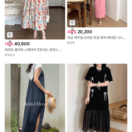
무
료
배
48
%
20,200
송
무
여성 캐주얼 오버핏 트임 배색 레터링 나시 롱 원피스
료
배
16
%
40,900
옷자락
송
제르토 플라워 스퀘어넥 프린세스 원피스 드레스
바비코코