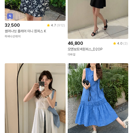
직
진
배
32,500
4.7
(
912
)
송
썸머나잇 플레어 미니 원피스 K
하바나선데이
46,800
4.0
(
2
)
모엔보트넥원피스_D2OP
다바걸