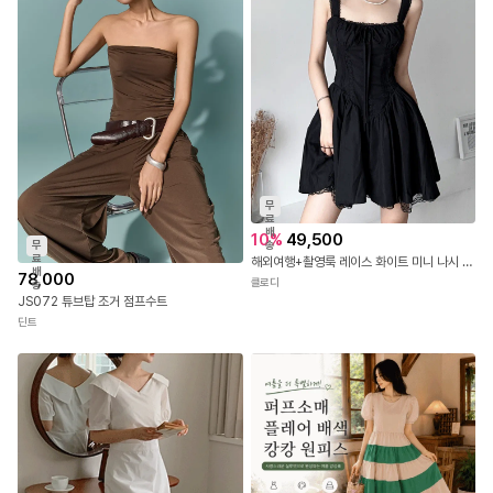
무
료
배
10
%
49,500
무
송
료
해외여행+촬영룩 레이스 화이트 미니 나시 원피스
배
78,000
클로디
송
JS072 튜브탑 조거 점프수트
딘트