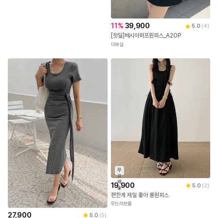
11
%
39,900
5.0
(
4
)
[핫딜]메시아퍼프원피스_A2OP
다바걸
무
료
배
19,900
5.0
(
2
)
송
편한게 제일 좋아 롱원피스
무드러브룸
27,900
5.0
(
5
)