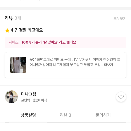
리뷰
3개
모두보기
4.7
정말 최고예요
사이즈
100% 리뷰가 '잘 맞아요' 라고 했어요
옷은 화면그대로 이뻐요 근데 너무 무거워서 어깨가 한정없이 늘
어내릴거같아여 니트재질이 부드럽고 두껍고 무겁...
더보기
1
미나그램
로맨틱
심플베이직
상품설명
리뷰 3
문의하기