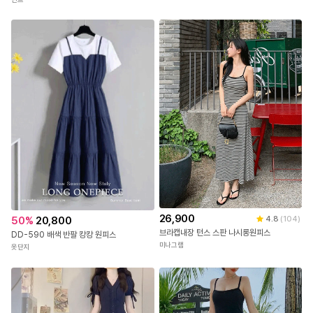
26,900
50
%
20,800
4.8
(
104
)
브라캡내장 턴스 스판 나시롱원피스
DD-590 배색 반팔 캉캉 원피스
미나그램
옷단지