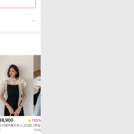
28,900
37,900
4
페일도트셔링블라우스_D1BL
딕프릴타이블라
다바걸
다바걸
38,900
49,500
10
%
5
5
타이배색블라우스_D2BL
[핫딜]러튼카라베스트_A2TS
걸
다바걸