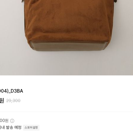
04)_D3BA
원
29,300
000원
이내 발송 예정
스토어설정