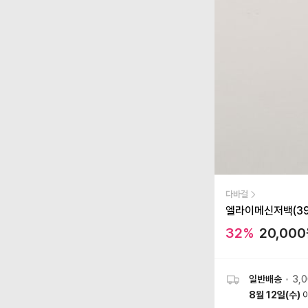
다바걸
엘라이메신저백(39
32
%
20,000
일반배송
•
3,
8월 12일(수)