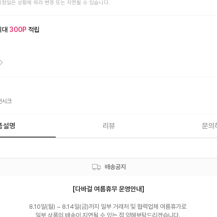
예정일은 상황에 따라 변경 또는 지연될 수 있습니다.
최대
300
P
적립
던시크
품설명
리뷰
문의
배송공지
[다바걸 여름휴무 운영안내]
8.10일(월) ~ 8.14일(금)까지 일부 거래처 및 협력업체 여름휴가로 

일부 상품의 배송이 지연될 수 있는 점 양해부탁드리겠습니다. 
