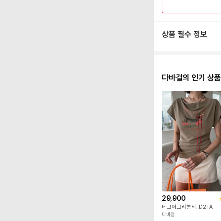
상품 필수 정보
다바걸의 인기 상품
29,900
베그퍼그리본티_D2TA
다바걸