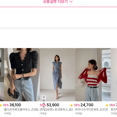
상품설명
더보기
무
료
배
53,900
36,100
24,700
10
%
5
%
5
%
5
%
5
5
5
송
[핫딜]비렌느린넨원피스_B2OP
뮤즈
볼디진주로즈블라우스_D2BL
여리나시가디건세트_D2CD
다바걸
다바
다바걸
다바걸