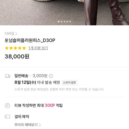
다바걸
포넘숄머플러원피스_D3OP
1
개 리뷰 보기
38,000
원
일반배송
•
3,000원
8월 12일(수)
이내 발송 예정
스토어설정
스토어 설정 발송 예정일은 상황에 따라 변경 또는 지연될 수 있습니다.
리뷰 작성하면 최대
300
P
적립
결제 혜택
무이자 혜택보기