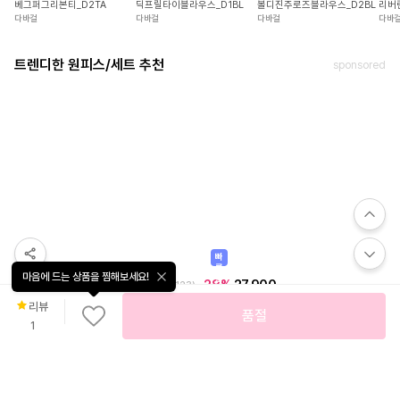
베그퍼그리본티_D2TA
딕프릴타이블라우스_D1BL
리버
볼디진주로즈블라우스_D2BL
다바걸
다바걸
다바
다바걸
트렌디한 원피스/세트 추천
sponsored
빠
른
마음에 드는 상품을 찜해보세요!
출
28
%
27,900
빠
발
른
여름 세로 스트라이프 끈나시 롱원피스 휴양지 바캉스 여행룩 체형커버 허리스트링 원피스
출
리뷰
52
%
24,800
4.5
(
123
)
품절
발
팝콘엔
1
오늘출발★[MADE]👍★플리버/트위드원피스/원피스💖★반팔원피스/뷔스티에/레이어드/하객룩/연주드레스/2부드레스/화이트원피스/브라이덜샤워/임산부하객룩/미니원피스/출근룩/파티룩/여행룩/셀프웨딩
브이루아