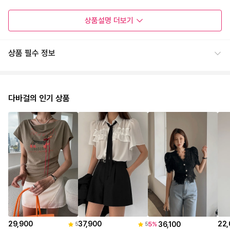
상품설명
더보기
상품 필수 정보
다바걸의 인기 상품
29,900
37,900
22,
36,100
5
%
5
5