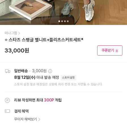
미나그램
⭐ 스타즈 스팽글 별니트+플리츠스커트세트*
33,000
원
쿠폰받기
일반배송
•
3,000원
8월 12일(수)
이내 발송 예정
스토어설정
스토어 설정 발송 예정일은 상황에 따라 변경 또는 지연될 수 있습니다.
리뷰 작성하면 최대
300
P
적립
결제 혜택
무이자 혜택보기