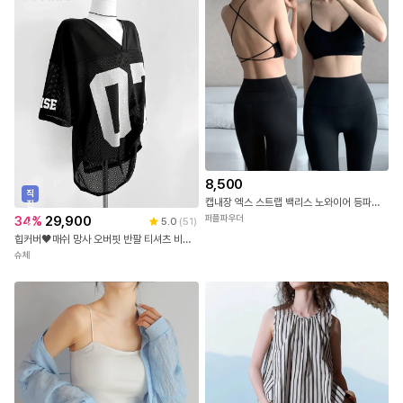
8,500
직
캡내장 엑스 스트랩 백리스 노와이어 등파인 브라렛 요가 필라테스 브라탑
진
배
34
%
29,900
퍼플파우더
5.0
(
51
)
송
힙커버🖤매쉬 망사 오버핏 반팔 티셔츠 비치웨어 비키니커버업
슈체