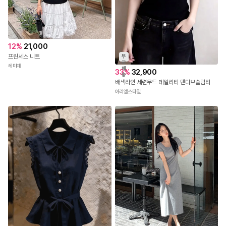
12
%
21,000
프린세스 니트
무
료
레미떼
배
33
%
32,900
송
배색라인 세련무드 데일리티 덴디브슬림티
아리엘스타일