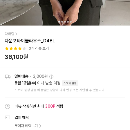
다바걸
다운포타이블라우스_D4BL
3
개 리뷰 보기
36,100
원
일반배송
•
3,000원
8월 12일(수)
이내 발송 예정
스토어설정
스토어 설정 발송 예정일은 상황에 따라 변경 또는 지연될 수 있습니다.
리뷰 작성하면 최대
300
P
적립
결제 혜택
무이자 혜택보기