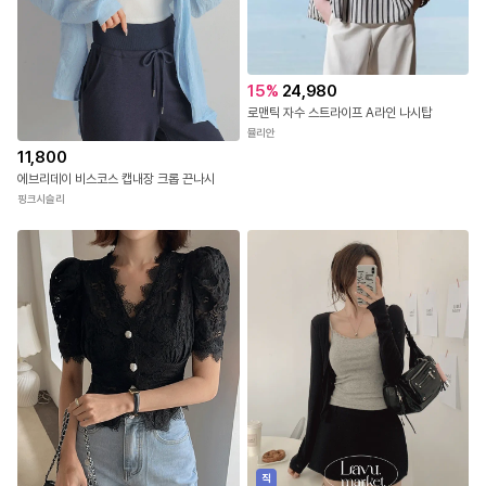
15
%
24,980
로맨틱 자수 스트라이프 A라인 나시탑
뮬리안
11,800
에브리데이 비스코스 캡내장 크롭 끈나시
핑크시슬리
직