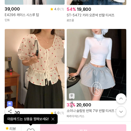
39,000
54
%
19,800
4.0
(
1
)
E4296 레이스 시스루 탑
ST-5472 카라 오픈넥 반팔 티셔츠
딘트
로즈몽
무
료
배
빠
33
%
20,600
송
른
소이나 슬림핏 반목 7부 반팔 티셔츠 2color
출
20,900
5.0
(
1
)
발
파라다이스키스
하트 자수 퍼프 리본 블라우스-2컬러
마음에 드는 상품을 찜해보세요!
콤마제인
리뷰