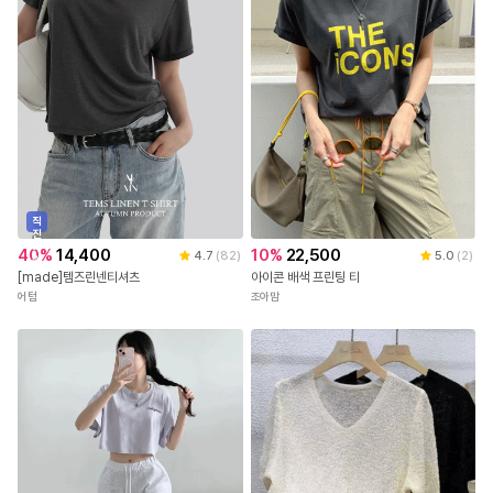
직
진
배
40
%
14,400
10
%
22,500
4.7
(
82
)
5.0
(
2
)
송
[made]템즈린넨티셔츠
아이콘 배색 프린팅 티
어텀
조아맘