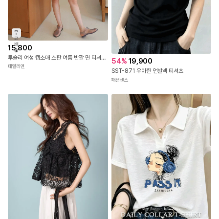
무
료
배
15,800
송
투슬리 여성 캡소매 스판 여름 반팔 면 티셔츠 무지 이너 나시
54
%
19,900
데일리앤
SST-871 우아한 언발넥 티셔츠
패션센스