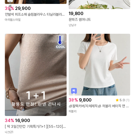
료
배
39
%
29,900
송
19,800
언발넥 퍼프소매 슬림블라우스 타닐라블라우스
문파즈 썸머니트
아리엘스타일
난닝구
빠
른
출
38
%
9,800
5.0
(
1
)
발
🧊팔뚝커버/자체제작🧊 허블리 베이직 면 스판 유넥 무지 반팔 티셔츠 데일리 기본 랍빠넥 반팔티
허블리
34
%
16,900
[ 딱 3일간만⏰ 기획특가/1+1 ][55~120] REAL린넨 터치감에 스판까지 좋은 V컷 나시 #NAK MADE.
나크21