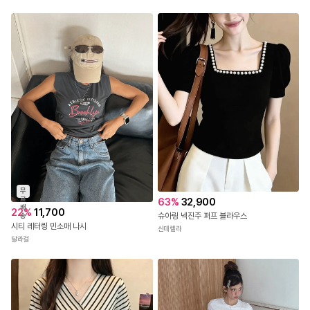
무
료
63
%
32,900
배
22
%
11,700
슈아링 넥진주 퍼프 블라우스
송
시티 레터링 민소매 나시
신데렐라
달라걸