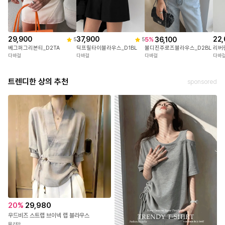
29,900
37,900
22,
36,100
5
%
5
5
베그퍼그리본티_D2TA
딕프릴타이블라우스_D1BL
리버
볼디진주로즈블라우스_D2BL
다바걸
다바걸
다바
다바걸
트렌디한 상의 추천
sponsored
20
%
29,980
우드비즈 스트랩 브이넥 랩 블라우스
뮬리안