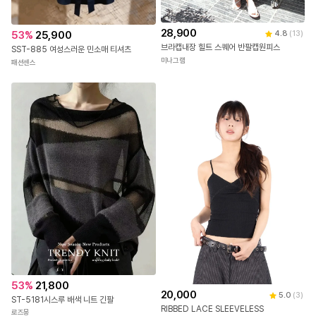
28,900
53
%
25,900
4.8
(
13
)
브라캡내장 힐트 스퀘어 반팔캡원피스
SST-885 여성스러운 민소매 티셔츠
미나그램
패션센스
53
%
21,800
20,000
5.0
(
3
)
ST-5181시스루 배색 니트 긴팔
RIBBED LACE SLEEVELESS
로즈몽