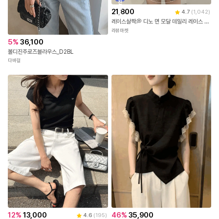
진
배
21,800
4.7
(
1,042
)
송
레이스살짝💭 디노 면 모달 데일리 레이스 나시 3color [레이스나시/기본나시/슬리브리스/레이어드나시/민소매/이너나시/벚꽃룩]
라뷰마켓
5
%
36,100
볼디진주로즈블라우스_D2BL
다바걸
46
%
35,900
12
%
13,000
4.6
(
195
)