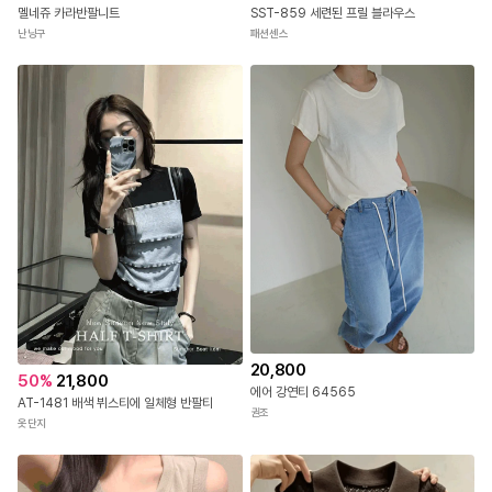
SST-859 세련된 프릴 블라우스
멜네쥬 카라반팔니트
패션센스
난닝구
20,800
50
%
21,800
에어 강연티 64565
AT-1481 배색 뷔스티에 일체형 반팔티
권조
옷단지