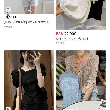
무
료
배
14,900
송
[체형커버/장마템☔] 코튼 레터링 박시핏 크롭티 오버사이즈 반팔 티셔츠 루즈핏 크롭 반팔티 면티 오버핏 4COLOR
제이앤썸
53
%
22,900
SST-848 브이넥 펀칭 티셔츠
패션센스
무