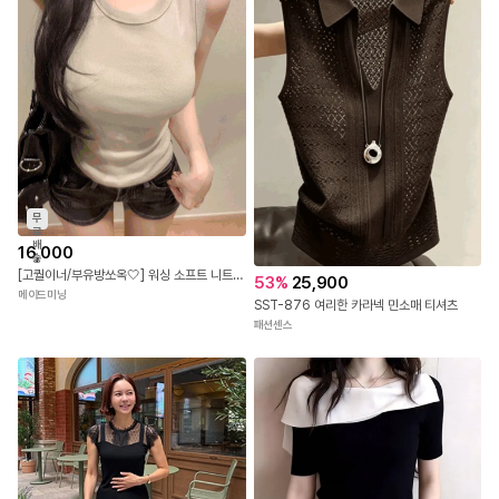
무
료
배
16,000
송
[고퀄이너/부유방쏘옥🤍] 워싱 소프트 니트 유넥 라운드넥 굴림 이너 나시 (6colors)
53
%
25,900
메이드미닝
SST-876 여리한 카라넥 민소매 티셔츠
패션센스