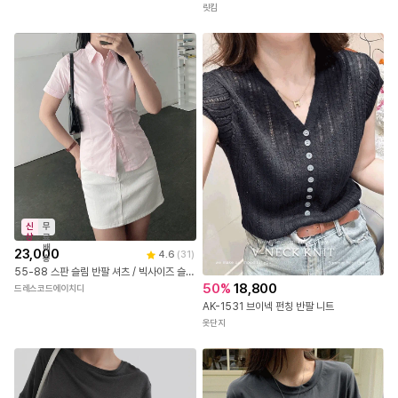
릿킴
신
무
상
료
배
23,000
4.6
(
31
)
송
55-88 스판 슬림 반팔 셔츠 / 빅사이즈 슬림핏 라인셔츠 66 77
50
%
18,800
드레스코드에이치디
AK-1531 브이넥 펀칭 반팔 니트
옷단지