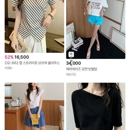
무
52
%
16,500
료
배
34,000
CQ-962 랩 스트라이프 브이넥 블라우스
송
비엔트
베러데이즈 강연 반팔탑
마르키즈