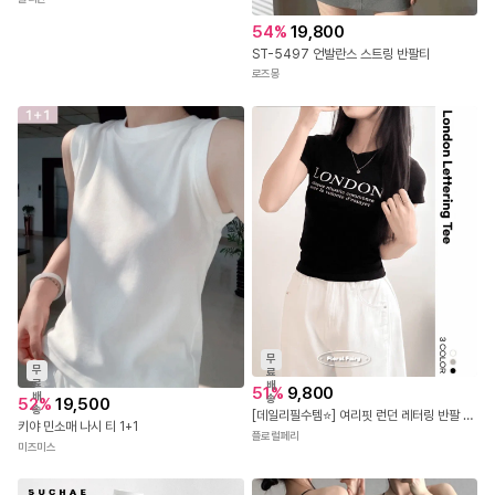
54
%
19,800
ST-5497 언발란스 스트링 반팔티
로즈몽
무
무
료
료
배
51
%
9,800
배
송
52
%
19,500
송
[데일리필수템⭐] 여리핏 런던 레터링 반팔 티셔츠 - 3color 국내제작 봄 여름 가을 데이트 꾸안꾸 캐주얼 유니크 힙 학생 대학생 캠퍼스 여행 수학여행 직장인
키야 민소매 나시 티 1+1
플로럴페리
미즈미스