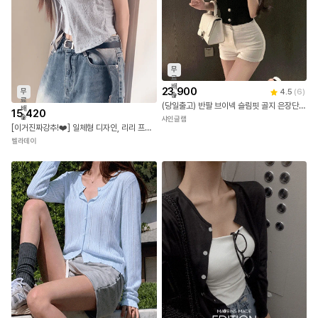
무
료
배
23,900
무
4.5
(
6
)
송
료
(당일출고) 반팔 브이넥 슬림핏 골지 은장단추 크롭 여름 하객룩 스판 트위드 니트 가디건 블라우스 셔츠 3color
배
15,420
송
샤인글램
[이거진짜강추!❤️] 일체형 디자인, 리리 프릴 플라워 잔꽃 레이스 스퀘어넥 나시 퍼프 셔링 오픈 리본 반팔가디건 셋업세트
벨라데이