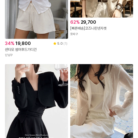
62
%
29,700
[빠른배송]코즈니린넨자켓
옷싸구
34
%
19,800
5.0
(
1
)
센타모 썸머후드가디건
난닝구