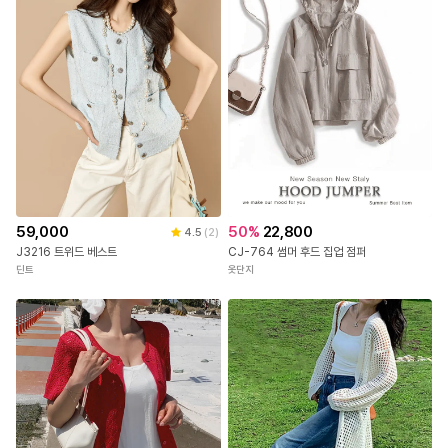
59,000
50
%
22,800
4.5
(
2
)
J3216 트위드 베스트
CJ-764 썸머 후드 집업 점퍼
딘트
옷단지