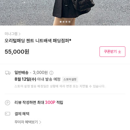
미나그램
오리털패딩 첸트 니트배색 패딩점퍼*
55,000
원
쿠폰받기
일반배송
•
3,000원
8월 12일(수)
이내 발송 예정
스토어설정
스토어 설정 발송 예정일은 상황에 따라 변경 또는 지연될 수 있습니다.
리뷰 작성하면 최대
300
P
적립
결제 혜택
무이자 혜택보기