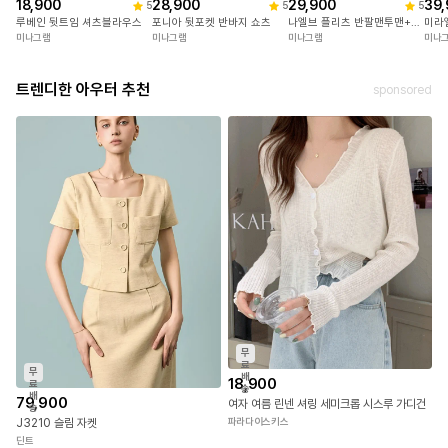
18,900
28,900
29,900
39,
5
5
5
루베인 뒷트임 셔츠블라우스
포니아 뒷포켓 반바지 쇼츠
나엘브 플리츠 반팔맨투맨+치마반바지세트
미라
미나그램
미나그램
미나그램
미나
트렌디한 아우터 추천
sponsored
무
료
무
배
18,900
료
송
배
79,900
여자 여름 린넨 셔링 세미크롭 시스루 가디건
송
J3210 슬림 자켓
파라다이스키스
딘트