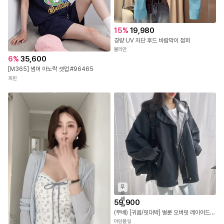
15
%
19,980
경량 UV 차단 후드 바람막이 점퍼
뮬리안
6
%
35,600
[M365] 썸머 아노락 셋업 #96465
피핀
무
료
배
59,900
송
(무배) [귀욤/핏대박] 벌룬 오버핏 레이어드 야상 후드 점퍼
아담블링