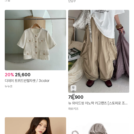
그림
난닝구
20
%
25,600
디데이 트위드반팔자켓 / 3color
누누코
무
료
배
79,900
송
뉴 와이드핏 아노락 카고팬츠 [스토퍼로 조거팬츠]
마르키즈