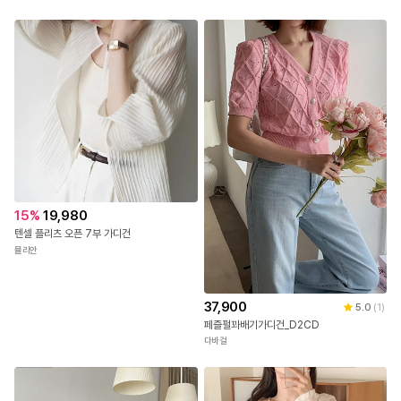
15
%
19,980
텐셀 플리츠 오픈 7부 가디건
뮬리안
37,900
5.0
(
1
)
페즐펄꽈배기가디건_D2CD
다바걸