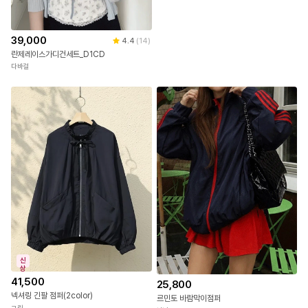
39,000
4.4
(
14
)
란제레이스가디건세트_D1CD
다바걸
신
상
41,500
25,800
넥셔링 긴팔 점퍼(2color)
르민토 바람막이점퍼