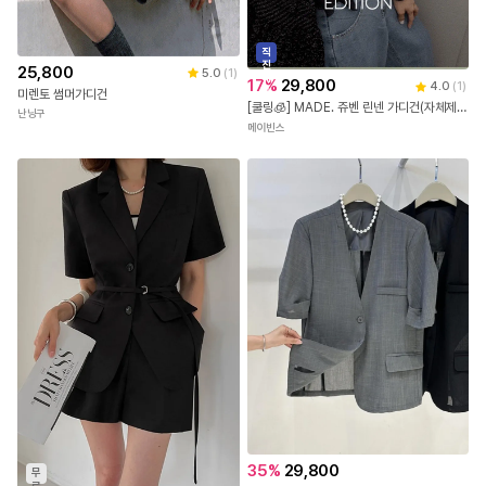
직
진
25,800
5.0
(
1
)
배
17
%
29,800
4.0
(
1
)
송
미렌토 썸머가디건
[쿨링🧊] MADE. 쥬벤 린넨 가디건(자체제작 제작상품 가디건 린넨가디건 여름가디건 썸머가디건 살안타템 살안타가디건 쿨링가디건 베이직 기본템)
난닝구
메이빈스
35
%
29,800
무
료