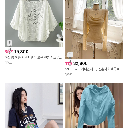
무
료
배
39
%
15,800
송
무
여성 봄 여름 가을 데일리 오픈 펀칭 시스루 데일리 가디건 베케이션오픈펀칭가디건
료
배
11
%
32,800
디에프
송
오베르 니트 가디건세트 / 결혼식 하객룩 파티룩 브라이덜샤워 여행룩 가을티 가을옷 긴팔니트 크롭니트 니트가디건 레이어드 간절기가디건 가을가디건 나시가디건세트
우아르