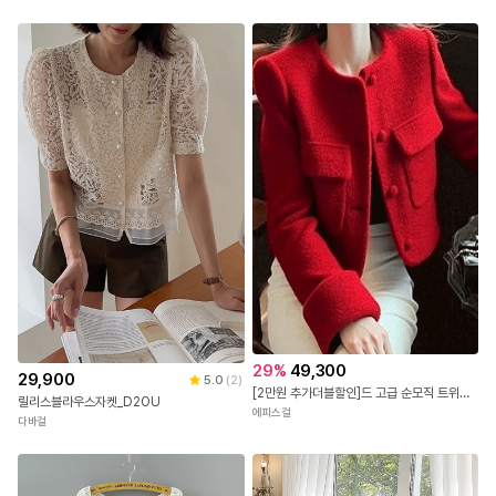
29
%
49,300
29,900
5.0
(
2
)
[2만원 추가더블할인]드 고급 순모직 트위드 자켓
릴리스블라우스자켓_D2OU
에피스걸
다바걸