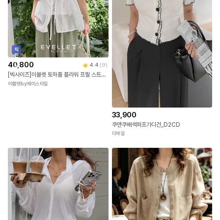
직
진
배
40,800
4.4
(
9
)
송
[빅사이즈]이블렛 토하플 플라워 프릴 스트랩 가디건 제이스타일
이블렛by제이스타일
33,900
쿠앤쿠배색퍼프가디건_D2CD
다바걸