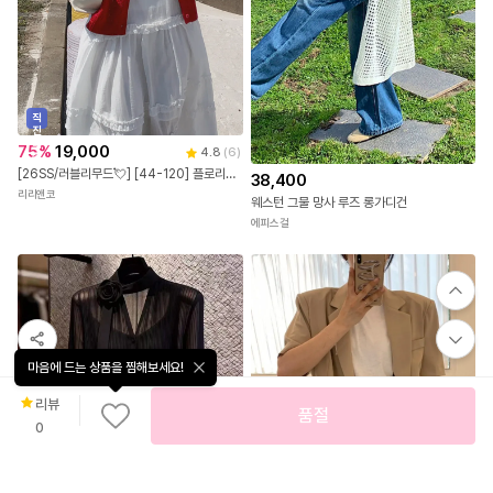
직
진
배
75
%
19,000
4.8
(
6
)
송
[26SS/러블리무드💘] [44-120] 플로리듀 라운드넥 펀칭 레이스 니트 가디건(여름-신상-데일리룩-데이트룩-러블리룩-휴양지룩-여행룩-출근룩-빅사이즈-120사이즈-자체제작)
38,400
리리앤코
웨스턴 그물 망사 루즈 롱가디건
에피스걸
마음에 드는 상품을 찜해보세요!
리뷰
품절
0