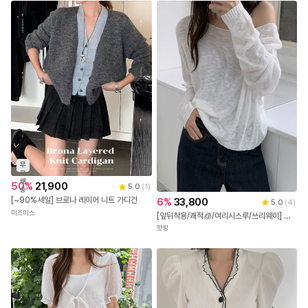
무
료
배
50
%
21,900
5.0
(
1
)
송
[~90%세일] 브로나 레이어 니트 가디건
6
%
33,800
5.0
(
4
)
미즈미스
[앞뒤착용/쾌적🧊/여리시스루/쓰리웨이] 레비오 양면착용 사선버튼 랩 여름니트 긴팔가디건(44~99)(빅사이즈가디건-니트가디건-투웨이가디건-사선버튼가디건-체형커버-루즈핏-오버핏)
핫핑