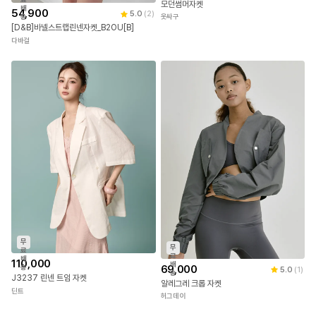
모던썸머자켓
배
54,900
5.0
(
2
)
옷싸구
송
[D&B]바넬스트랩린넨자켓_B2OU[B]
다바걸
무
무
료
료
배
110,000
배
69,000
송
5.0
(
1
)
송
J3237 린넨 트임 자켓
알레그레 크롭 자켓
딘트
허그데이