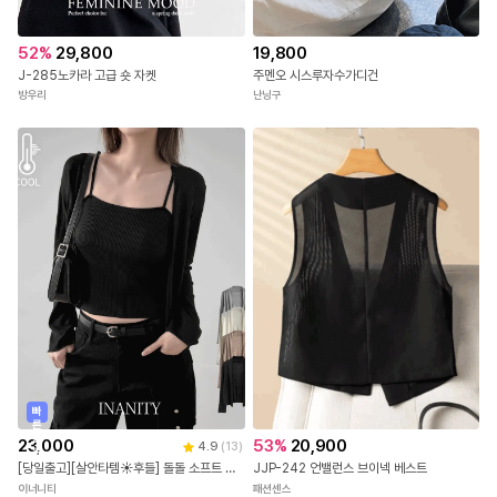
52
%
29,800
19,800
J-285노카라 고급 숏 자켓
주멘오 시스루자수가디건
방우리
난닝구
빠
른
출
23,000
53
%
20,900
4.9
(
13
)
발
[당일출고][살안타템☀후들] 돌돌 소프트 텐셀 니트 가디건 4color
JJP-242 언밸런스 브이넥 베스트
이너니티
패션센스