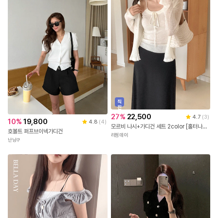
직
진
배
27
%
22,500
4.7
(
3
)
송
10
%
19,800
4.8
(
4
)
모르비 나시+가디건 세트 2color [홀터나시/골지/리본/슬림/여름가디건/시스루/라운드/여름/하객룩/데일리룩/ 데이트룩/휴양지/휴가룩/데이트룩/나들이룩/페미닌/여리무드/청순]
호볼트 퍼프브이넥가디건
리썸데이
난닝구