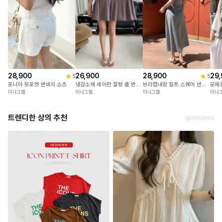
28,900
26,900
28,900
29,
5
5
포니아 뒷포켓 반바지 쇼츠
냉감소재 세이란 찰랑 쿨 반팔+반바지세트
브라캡내장 힐트 스퀘어 반팔캡원피스
미나그램
미나그램
미나그램
미나
트렌디한 상의 추천
sponsored