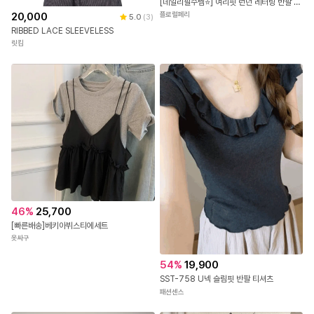
[데일리필수템⭐] 여리핏 런던 레터링 반팔 티셔츠 - 3color 국내제작 봄 여름 가을 데이트 꾸안꾸 캐주얼 유니크 힙 학생 대학생 캠퍼스 여행 수학여행 직장인
20,000
플로럴페리
5.0
(
3
)
RIBBED LACE SLEEVELESS
릿킴
46
%
25,700
[빠른배송]베키아뷔스티에세트
옷싸구
54
%
19,900
SST-758 U넥 슬림핏 반팔 티셔츠
패션센스