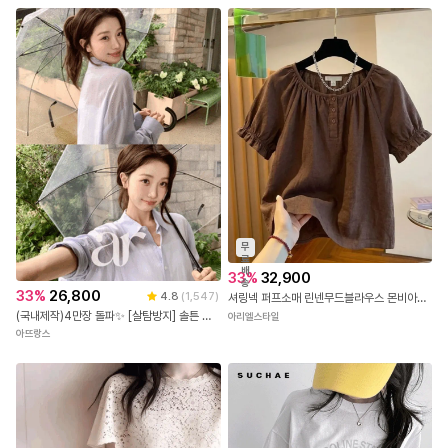
무
료
배
33
%
32,900
송
33
%
26,800
4.8
(
1,547
)
셔링넥 퍼프소매 린넨무드블라우스 몬비아블라우스
(국내제작)4만장 돌파✨ [살탐방지] 솔튼 시스루 요루 크롭 셔츠 시스루셔츠 요루셔츠 크롭셔츠 데일리룩 여리핏코디 꾸안꾸룩 셔츠추천 여름셔츠 캠퍼스룩 살안타템 여름옷 여성셔츠 bs7659
아리엘스타일
아뜨랑스