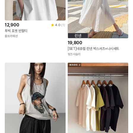
12,900
4.0
(
1
)
투빅 포켓 반팔티
울트라패션
19,800
[SET]네츄럴 린넨 박스셔츠+나시세트
핑크시슬리