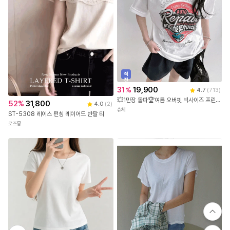
직
진
배
31
%
19,900
4.7
(
713
)
송
💥1만장 돌파🏆여름 오버핏 빅사이즈 프린팅 반팔 티셔츠
52
%
31,800
4.0
(
2
)
슈체
ST-5308 레이스 펀칭 레이어드 반팔 티
로즈몽