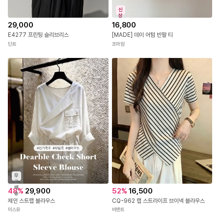
신
상
29,000
16,800
E4277 프린팅 슬리브리스
[MADE] 데이 어텀 반팔 티
딘트
조아맘
무
료
배
48
%
29,900
52
%
16,500
송
제인 스트랩 블라우스
CQ-962 랩 스트라이프 브이넥 블라우스
미스유
비엔트