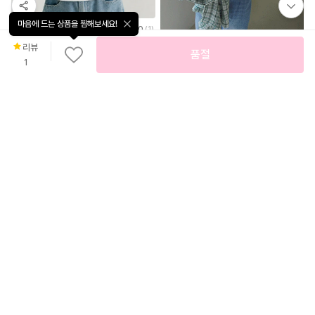
빠
른
마음에 드는 상품을 찜해보세요!
출
38
%
9,800
5.0
(
1
)
발
🧊팔뚝커버/자체제작🧊 허블리 베이직 면 스판 유넥 무지 반팔 티셔츠 데일리 기본 랍빠넥 반팔티
리뷰
품절
허블리
1
20,800
에어 강연티 64565
권조
15
%
24,980
로맨틱 자수 스트라이프 A라인 나시탑
뮬리안