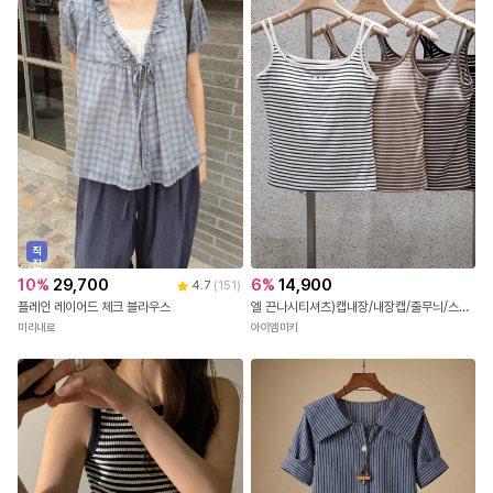
직
진
배
10
%
29,700
6
%
14,900
4.7
(
151
)
송
플레인 레이어드 체크 블라우스
엘 끈나시티셔츠)캡내장/내장캡/줄무늬/스트라이프/스판굿/캡나시티셔츠/단가라나시티셔츠/숏기장/배색나시/줄무늬나시티/검은줄
미리내로
아이엠미키