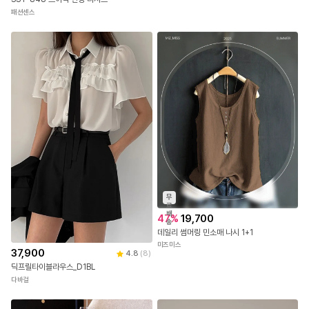
패션센스
무
료
배
47
%
19,700
송
데일리 썸머링 민소매 나시 1+1
미즈미스
37,900
4.8
(
8
)
딕프릴타이블라우스_D1BL
다바걸