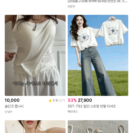
[당일출고🚀롱/숏ver/캡내장/쫀쫀]디토 스퀘어 슬림 크롭 이너 끈나시 캡내장 데일리 민소매 크롭탑
도앙뜨
53
%
27,900
10,000
3.9
(
27
)
SST-792 밑단 스트링 반팔 티셔츠
솔딘크 캡나시
패션센스
난닝구