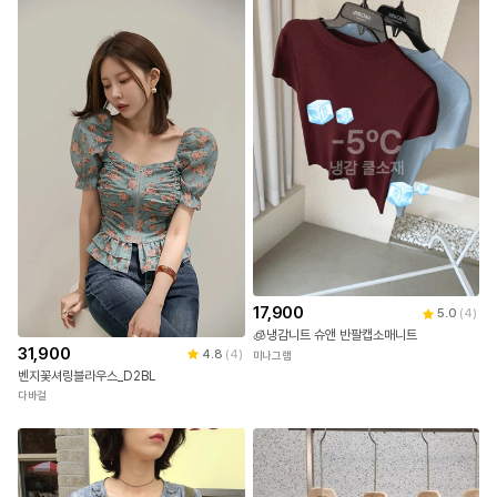
17,900
5.0
(
4
)
🧊냉감니트 슈앤 반팔캡소매니트
31,900
4.8
(
4
)
미나그램
벤지꽃셔링블라우스_D2BL
다바걸