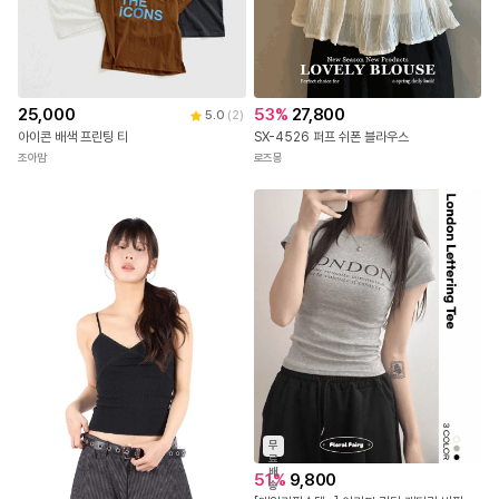
25,000
53
%
27,800
5.0
(
2
)
아이콘 배색 프린팅 티
SX-4526 퍼프 쉬폰 블라우스
조아맘
로즈몽
무
료
배
51
%
9,800
송