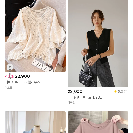
무
료
배
43
%
22,900
송
레브 자수 레이스 블라우스
미스유
22,000
5.0
(
1
)
리버린넨버튼니트_D2BL
다바걸