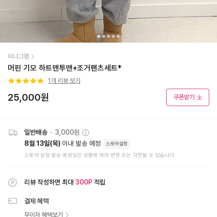
미나그램
머핀 기모 하트맨투맨+조거팬츠세트*
1
개 리뷰 보기
25,000
원
쿠폰받기
일반배송
•
3,000원
8월 13일(목)
이내 발송 예정
스토어설정
스토어 설정 발송 예정일은 상황에 따라 변경 또는 지연될 수 있습니다.
리뷰 작성하면 최대
300
P
적립
결제 혜택
무이자 혜택보기