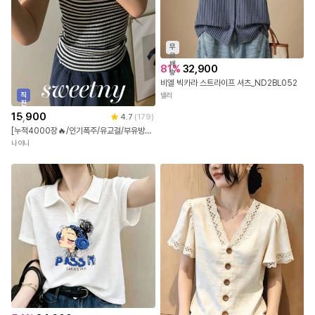
무
료
배
81
%
32,900
송
비엘 빅카라 스트라이프 셔츠_ND2BL052
직
넬리
진
배
15,900
4.7
(
179
)
송
[누적4000장🔥/인기폭주/유교걸/부유방/여행룩] 메이폴 단가라 스트라이프 민소매 나시
나이니