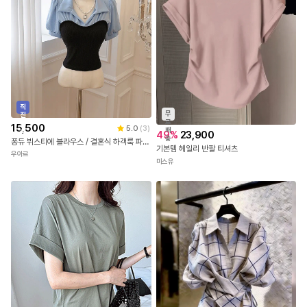
직
무
진
료
배
15,500
5.0
(
3
)
배
송
49
%
23,900
송
퐁듀 뷔스티에 블라우스 / 결혼식 하객룩 파티룩 브라이덜샤워 상견례룩 셀프웨딩 여행룩 꾸안꾸 여름블라우스 퍼프소매 여름니트 카라블라우스 반팔블라우스
기본템 헤일리 반팔 티셔츠
우아르
미스유