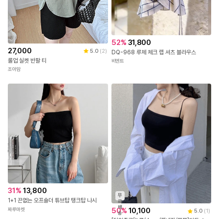
52
%
31,800
27,000
5.0
(
2
)
DQ-968 루체 체크 랩 셔츠 블라우스
롤업 실켓 반팔 티
비엔트
조아맘
31
%
13,800
무
1+1 끈없는 오프숄더 튜브탑 탱크탑 나시
료
배
50
%
10,100
짜루마켓
5.0
(
1
)
송