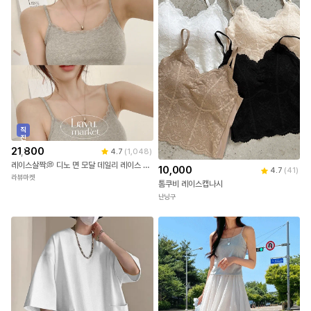
직
진
배
21,800
4.7
(
1,048
)
송
레이스살짝💭 디노 면 모달 데일리 레이스 나시 3color [레이스나시/기본나시/슬리브리스/레이어드나시/민소매/이너나시/벚꽃룩]
10,000
4.7
(
41
)
라뷰마켓
톰쿠비 레이스캡나시
난닝구