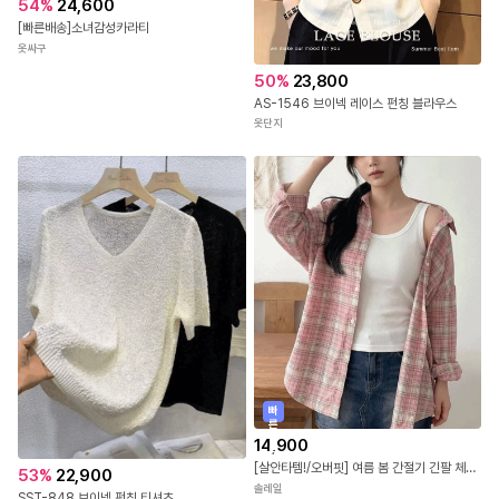
54
%
24,600
[빠른배송]소녀감성카라티
옷싸구
50
%
23,800
AS-1546 브이넥 레이스 펀칭 블라우스
옷단지
빠
른
출
14,900
발
[살안타템!/오버핏] 여름 봄 간절기 긴팔 체크 시스루 오버핏 셔츠 남방 4color
53
%
22,900
솔레일
SST-848 브이넥 펀칭 티셔츠