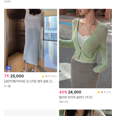
난닝구
직
진
배
7
%
25,000
4.7
(
68
)
송
[살안타템/여리핏] 싱그러운 썸머 슬림 긴팔 로브 롱 가디건 루즈핏 살안타템 여름 휴양지룩 바캉스룩 비치웨어 커버업
오니몰
40
%
24,000
4.7
(
19
)
델리퍼 브이넥 살안타 가디건
히프나틱