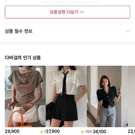
상품설명
더보기
상품 필수 정보
다바걸의 인기 상품
29,900
37,900
22,
36,100
5
%
5
5