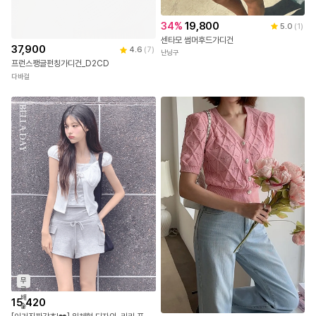
34
%
19,800
5.0
(
1
)
센타모 썸머후드가디건
37,900
4.6
(
7
)
난닝구
프런스팽글펀칭가디건_D2CD
다바걸
무
료
배
15,420
송