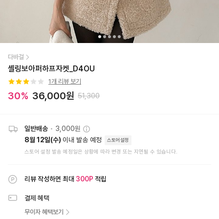
다바걸
셸링보아퍼하프자켓_D4OU
1
개 리뷰 보기
30
%
36,000
원
51,300
일반배송
•
3,000원
8월 12일(수)
이내 발송 예정
스토어설정
스토어 설정 발송 예정일은 상황에 따라 변경 또는 지연될 수 있습니다.
리뷰 작성하면 최대
300
P
적립
결제 혜택
무이자 혜택보기