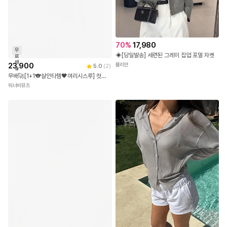
70
%
17,980
무
◈[당일발송] 세련된 그레이 집업 포멀 자켓
료
배
23,900
뮬리안
5.0
(
2
)
송
무배🚀[1+1🐨살안타템🖤여리시스루] 컷팅 시스루 썸머 가디건 브이넥 여름 얇은 긴팔 자개 단추 오버핏 아우터 커버업 데일리룩 바캉스룩 휴양지룩 휴가룩 7COL
워너비뮤즈