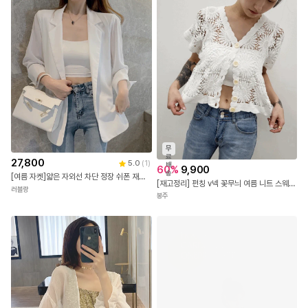
무
료
27,800
5.0
(
1
)
배
60
%
9,900
송
[여름 자켓]얇은 자외선 차단 정장 쉬폰 재킷 아우터
[재고정리] 펀칭 v넥 꽃무늬 여름 니트 스웨터 세련된 반팔 블라우스 가디건 탑 5color 데일리룩/캐주얼룩
러블랑
봉주