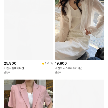
25,800
19,800
5.0
(
1
)
미렌토 썸머가디건
주멘오 시스루자수가디건
난닝구
난닝구