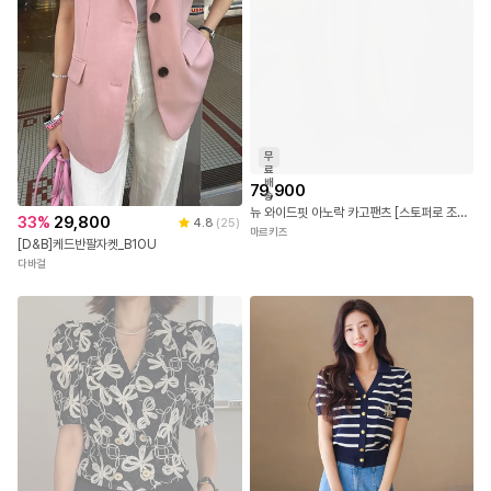
무
료
배
79,900
송
뉴 와이드핏 아노락 카고팬츠 [스토퍼로 조거팬츠]
33
%
29,800
4.8
(
25
)
마르키즈
[D&B]케드반팔자켓_B1OU
다바걸