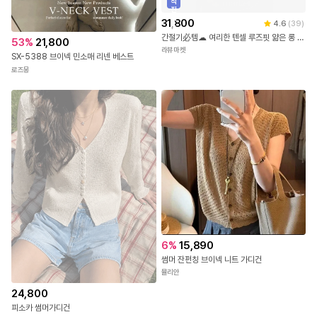
직
진
배
31,800
4.6
(
39
)
송
간절기必템☁ 여리한 텐셀 루즈핏 얆은 롱 가디건 5color [말라핏가디건/루즈핏가디건/여름가디건/간절기가디건/손등덮는/장마룩]
53
%
21,800
라뷰마켓
SX-5388 브이넥 민소매 리넨 베스트
로즈몽
6
%
15,890
썸머 잔펀칭 브이넥 니트 가디건
뮬리안
24,800
피소카 썸머가디건