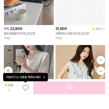
5
%
22,800
31,900
4.8
(
4
)
웬즈리본골지가디건_D2CD
선벳레이스퍼프가디건_D2CD
다바걸
다바걸
마음에 드는 상품을 찜해보세요!
리뷰
품절
1
직