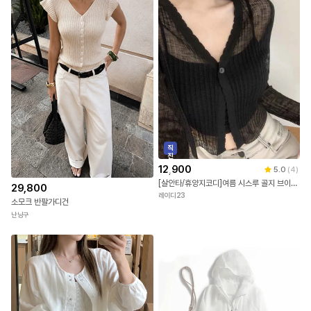
직
진
배
12,900
5.0
(
4
)
송
[살안타/휴양지코디]여름 시스루 골지 브이넥 비치 커버업 긴팔 가디건 [휴가/장마/물놀이]
29,800
레이디23
소모크 반팔가디건
난닝구