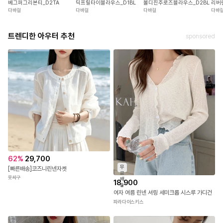
베그퍼그리본티_D2TA
딕프릴타이블라우스_D1BL
리버
볼디진주로즈블라우스_D2BL
다바걸
다바걸
다바
다바걸
트렌디한 아우터 추천
sponsored
62
%
29,700
무
[빠른배송]코즈니린넨자켓
료
옷싸구
배
18,900
송
여자 여름 린넨 셔링 세미크롭 시스루 가디건
파라다이스키스