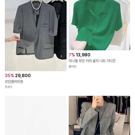
7
%
13,980
미니멀 모던 카라 골지 니트 가디건
뮬리안
35
%
29,800
모던썸머자켓
옷싸구