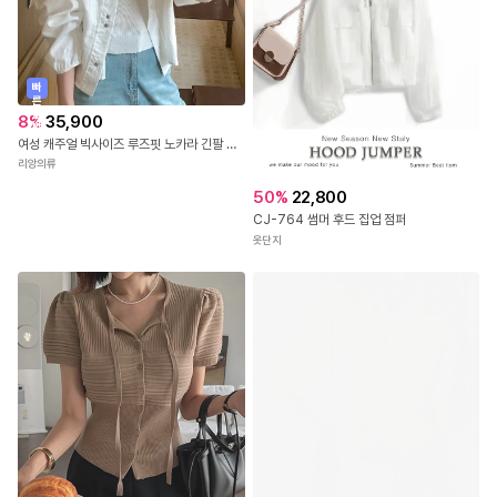
빠
른
출
8
%
35,900
발
여성 캐주얼 빅사이즈 루즈핏 노카라 긴팔 린넨 자켓 가디건
리앙의류
50
%
22,800
CJ-764 썸머 후드 집업 점퍼
옷단지