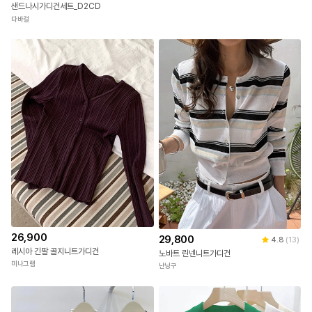
샌드나시가디건세트_D2CD
다바걸
26,900
29,800
4.8
(
13
)
레시아 긴팔 골지니트가디건
노바트 린넨니트가디건
미나그램
난닝구