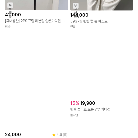
무
무
료
료
배
배
42,000
144,000
송
송
[국내생산] 2PS 프릴 리본탑 실켓가디건 세트 26SS
J9376 린넨 랩 롱 베스트
비바
딘트
15
%
19,980
텐셀 플리츠 오픈 7부 가디건
뮬리안
24,000
4.6
(
5
)