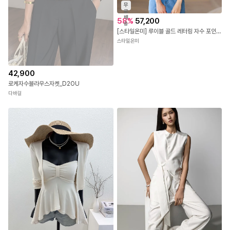
무
료
배
58
%
57,200
송
[스타일온미] 루이블 골드 레터링 자수 포인트 스트라이프 카라 니트 가디건
스타일온미
42,900
로케자수블라우스자켓_D2OU
다바걸