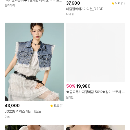
[이거진짜강추!❤️] 일체형 디자인, 리리 프릴 플라워 잔꽃 레이스 스퀘어넥 나시 퍼프 셔링 오픈 리본 반팔가디건 셋업세트
37,900
5.0
(
1
)
벨라데이
페즐펄꽈배기가디건_D2CD
다바걸
50
%
19,980
★금요특가 자정마감 50%★장미 브로치 블랙 시스루 가디건&나시 2SET
뮬리안
43,000
5.0
(
1
)
J3228 레이스 데님 베스트
딘트