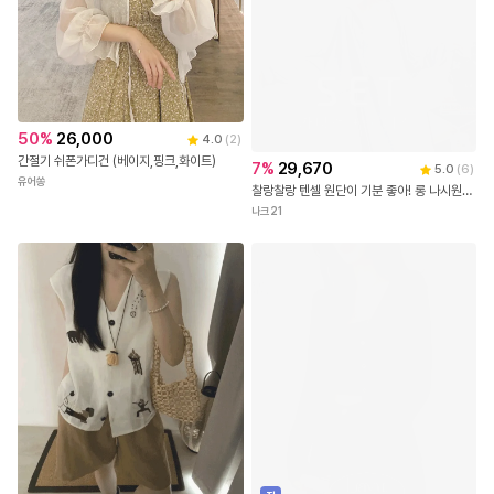
50
%
26,000
4.0
(
2
)
간절기 쉬폰가디건 (베이지,핑크,화이트)
7
%
29,670
5.0
(
6
)
유어쏭
찰랑찰랑 텐셀 원단이 기분 좋아! 롱 나시원피스+후드 가디건 세트
나크21