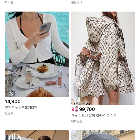
다바걸
불량소녀
무
14,800
료
배
로판오 썸머크롭가디건
9
%
99,700
송
난닝구
후드 디오크 문양 컬렉션 롱 점퍼
에피스걸