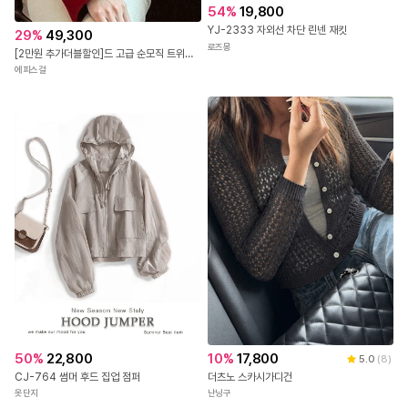
54
%
19,800
YJ-2333 자외선 차단 린넨 재킷
29
%
49,300
로즈몽
[2만원 추가더블할인]드 고급 순모직 트위드 자켓
에피스걸
50
%
22,800
10
%
17,800
5.0
(
8
)
CJ-764 썸머 후드 집업 점퍼
더츠노 스카시가디건
옷단지
난닝구