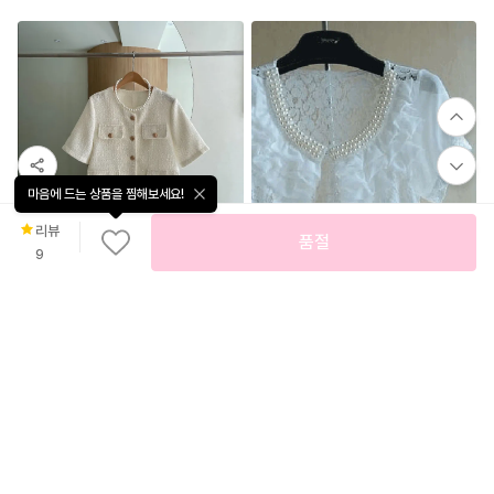
마음에 드는 상품을 찜해보세요!
리뷰
품절
9
20
%
25,600
디데이 트위드반팔자켓 / 3color
누누코
50
%
23,800
AB-1550 진주넥 레이스 볼레로
옷단지