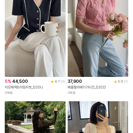
37,900
5
%
44,500
5.0
(
1
)
4.7
(
3
)
페즐펄꽈배기가디건_D2CD
미모배색트리밍자켓_D2OU
다바걸
다바걸