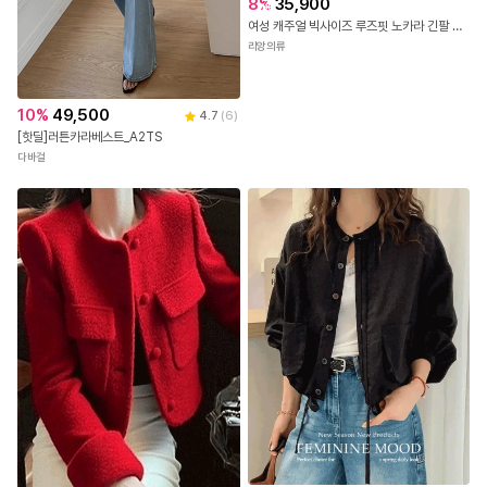
8
%
35,900
발
여성 캐주얼 빅사이즈 루즈핏 노카라 긴팔 린넨 자켓 가디건
리앙의류
10
%
49,500
4.7
(
6
)
[핫딜]러튼카라베스트_A2TS
다바걸