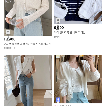
무
료
배
9,900
송
무
메리 단가라 반팔 니트 가디건
료
듀베리
배
18,900
송
여자 여름 린넨 셔링 세미크롭 시스루 가디건
파라다이스키스
빠
른
출