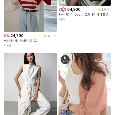
무
료
배
39
%
54,900
5.0
(
2
)
송
영상 [당일/made🎈] 고퀄 배색 레더 포켓 루즈핏 레더 점퍼 자켓
가온해
5
%
24,700
4.7
(
7
)
여리나시가디건세트_D2CD
다바걸
직
진