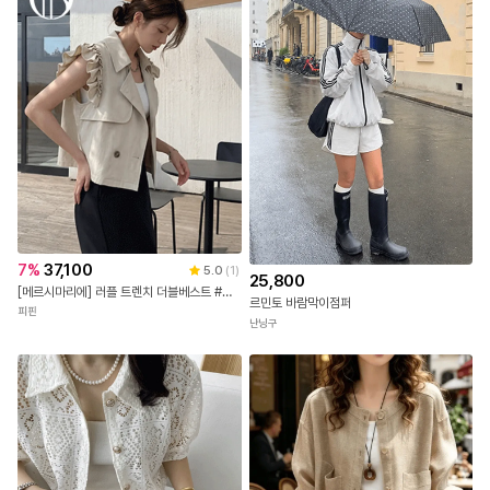
7
%
37,100
5.0
(
1
)
25,800
[메르시마리에] 러플 트렌치 더블베스트 #66815
르민토 바람막이점퍼
피핀
난닝구