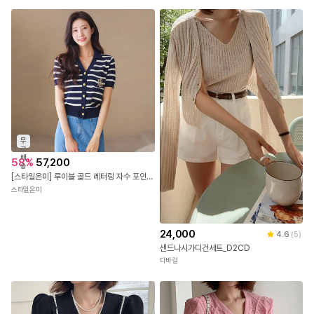
무
료
배
58
%
57,200
송
[스타일온미] 루이블 골드 레터링 자수 포인트 스트라이프 카라 니트 가디건
스타일온미
24,000
4.6
(
5
)
샌드나시가디건세트_D2CD
다바걸