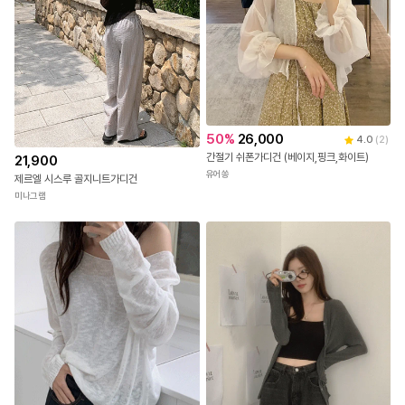
50
%
26,000
4.0
(
2
)
간절기 쉬폰가디건 (베이지,핑크,화이트)
21,900
유어쏭
제르엘 시스루 골지니트가디건
미나그램