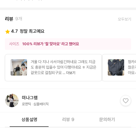
리뷰
9개
모두보기
4.7
정말 최고예요
사이즈
100% 리뷰가 '잘 맞아요' 라고 했어요
겨울 다 지나 사서아쉽긴하네요 그래도 지금
청카
도 충분히 입을수 있어 다행이네요 ㅎ 지금은
찮은
겉옷으로 걸침되구요 ...
아요~
더보기
3
1
미나그램
로맨틱
심플베이직
상품설명
리뷰 9
문의하기