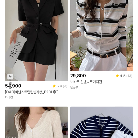
29,800
4.8
(
13
)
무
료
노바트 린넨니트가디건
배
54,900
5.0
(
3
)
송
난닝구
[D&B]바넬스트랩린넨자켓_B2OU[B]
다바걸