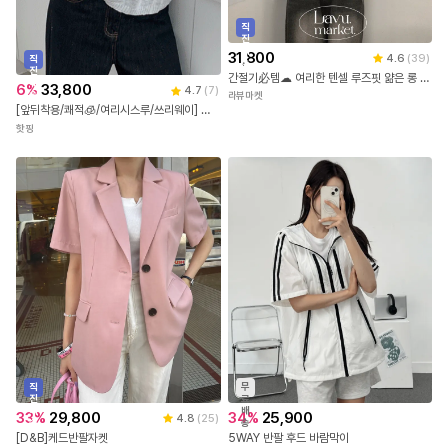
직
진
배
31,800
4.6
(
39
)
직
송
진
간절기必템☁ 여리한 텐셀 루즈핏 얆은 롱 가디건 5color [말라핏가디건/루즈핏가디건/여름가디건/간절기가디건/손등덮는/장마룩]
배
6
%
33,800
4.7
(
7
)
송
라뷰마켓
[앞뒤착용/쾌적🧊/여리시스루/쓰리웨이] 레비오 양면착용 사선버튼 랩 여름니트 긴팔가디건(44~99)(빅사이즈가디건-니트가디건-투웨이가디건-사선버튼가디건-체형커버-루즈핏-오버핏)
핫핑
직
무
진
료
배
배
33
%
29,800
34
%
25,900
4.8
(
25
)
송
송
[D&B]케드반팔자켓
5WAY 반팔 후드 바람막이