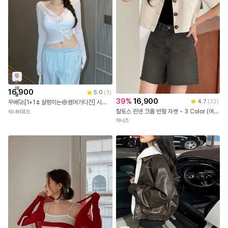
무
료
배
16,900
5.0
(
3
)
송
39
%
16,900
4.7
(
32
)
무배🚀[1+1🌷살랑이는🍥썸머가디건] 시스루 골지 가디건 라운드넥 얇은 아우터 크롭 봄 여름 썸머 숏 살안타템 데일리룩 데이트룩 나들이룩 피크닉룩 공항룩 여행룩 4COL
칼토스 린넨 크롭 반팔 자켓 - 3 Color (여름/데일리룩)
워너비뮤즈
타니즈