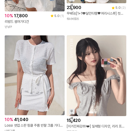
료
배
23,900
5.0
(
2
)
송
무배🚀[1+1🐨살안타템🖤여리시스루] 컷팅 시스루 썸머 가디건 브이넥 여름 얇은 긴팔 자개 단추 오버핏 아우터 커버업 데일리룩 바캉스룩 휴양지룩 휴가룩 7COL
10
%
17,800
5.0
(
1
)
워너비뮤즈
리방드 썸머가디건
난닝구
무
료
배
10
%
41,040
15,420
송
Lossi 셋업 스판 링클 주름 반팔 크롭 가디건 (2color) -벨트세트
[이거진짜강추!❤️] 일체형 디자인, 리리 프릴 플라워 잔꽃 레이스 스퀘어넥 나시 퍼프 셔링 오픈 리본 반팔가디건 셋업세트
나인그랩