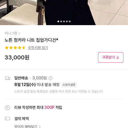
미나그램
노튼 청카라 니트 집업가디건*
9
개 리뷰 보기
33,000
원
쿠폰받기
일반배송
•
3,000원
8월 12일(수)
이내 발송 예정
스토어설정
스토어 설정 발송 예정일은 상황에 따라 변경 또는 지연될 수 있습니다.
리뷰 작성하면 최대
300
P
적립
결제 혜택
무이자 혜택보기