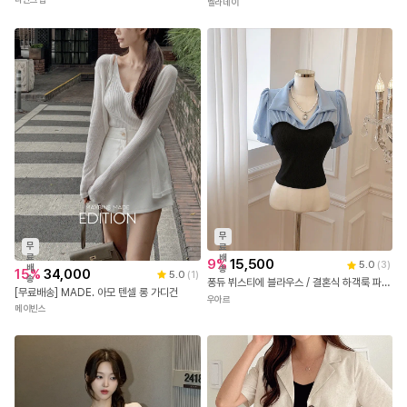
벨라데이
무
무
료
료
배
9
%
15,500
5.0
(
3
)
배
송
15
%
34,000
5.0
(
1
)
송
퐁듀 뷔스티에 블라우스 / 결혼식 하객룩 파티룩 브라이덜샤워 상견례룩 셀프웨딩 여행룩 꾸안꾸 여름블라우스 퍼프소매 여름니트 카라블라우스 반팔블라우스
[무료배송] MADE. 아모 텐셀 롱 가디건
우아르
메이빈스