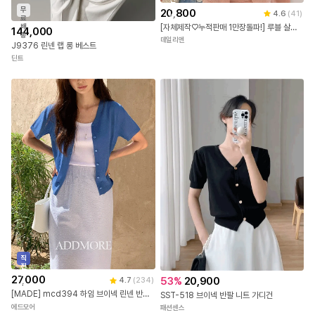
배
무
20,800
4.6
(
41
)
송
료
[자체제작♡누적판매 1만장돌파!] 루블 살안타템 여름 루즈핏 시스루 오픈 숄 로브 얇은 긴팔 롱 가디건 빅사이즈 바캉스 비치룩
배
144,000
송
데일리앤
J9376 린넨 랩 롱 베스트
딘트
직
진
배
27,000
53
%
20,900
4.7
(
234
)
송
[MADE] mcd394 하임 브이넥 린넨 반팔 가디건
SST-518 브이넥 반팔 니트 가디건
에드모어
패션센스