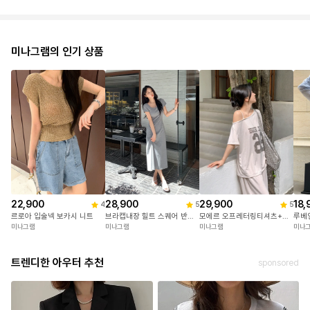
미나그램의 인기 상품
22,900
28,900
29,900
18,
4
5
5
르로아 입술넥 보카시 니트
브라캡내장 힐트 스퀘어 반팔캡원피스
모에르 오프레터링티셔츠+트레이닝팬츠세트
루베
미나그램
미나그램
미나그램
미나
트렌디한 아우터 추천
sponsored