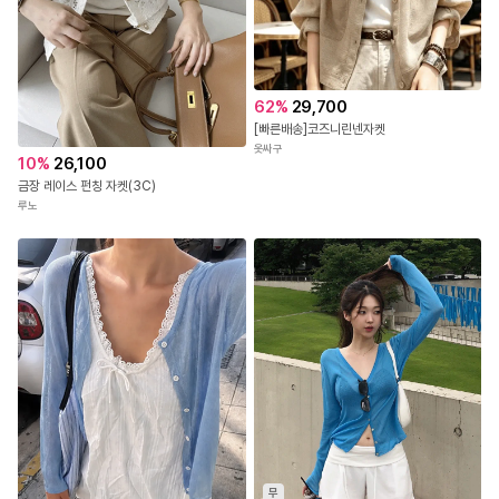
62
%
29,700
[빠른배송]코즈니린넨자켓
옷싸구
10
%
26,100
금장 레이스 펀칭 자켓(3C)
루노
무