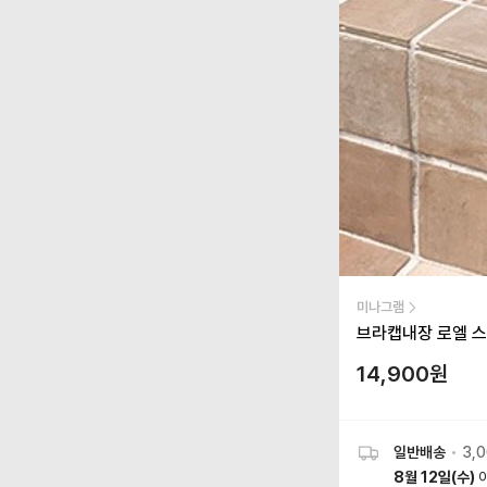
미나그램
브라캡내장 로엘 
14,900
원
일반배송
•
3,
8월 12일(수)