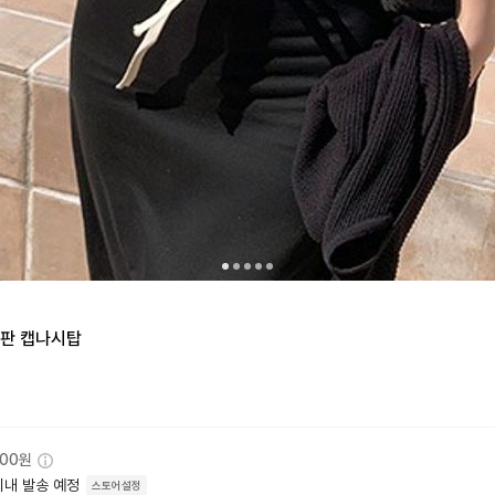
스판 캡나시탑
000원
이내 발송 예정
스토어설정