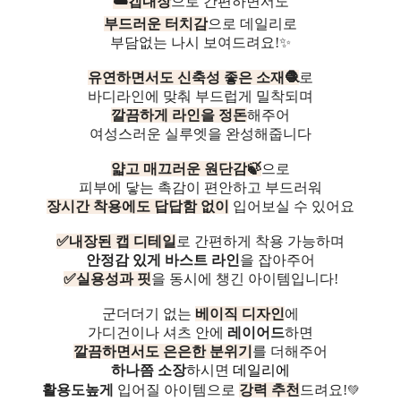
☁️캡내장
으로 간편하면서도
부드러운 터치감
으로 데일리로
부담없는 나시 보여드려요!✨
유연하면서도 신축성 좋은 소재🧶
로
바디라인에 맞춰 부드럽게 밀착되며
깔끔하게 라인을 정돈
해주어
여성스러운 실루엣을 완성해줍니다
얇고 매끄러운 원단감🍃
으로
피부에 닿는 촉감이 편안하고 부드러워
장시간 착용에도 답답함 없이
입어보실 수 있어요
✅내장된 캡 디테일
로 간편하게 착용 가능하며
안정감 있게 바스트 라인
을 잡아주어
✅실용성과 핏
을 동시에 챙긴 아이템입니다!
군더더기 없는
베이직 디자인
에
가디건이나 셔츠 안에
레이어드
하면
깔끔하면서도
은은한 분위기
를 더해주어
하나쯤 소장
하시면
데일리에
💚
활용도높게
입어질 아이템으로
강력 추천
드려요!