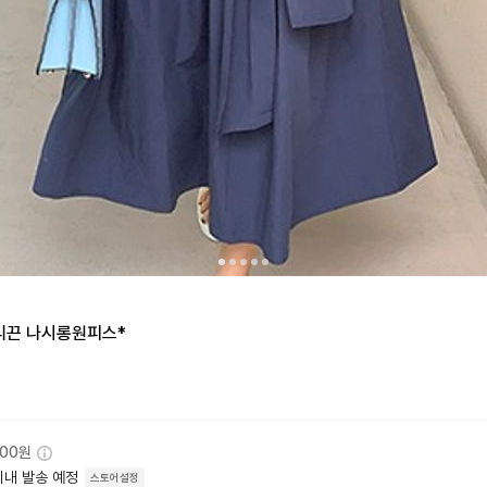
리끈 나시롱원피스*
000원
이내 발송 예정
스토어설정