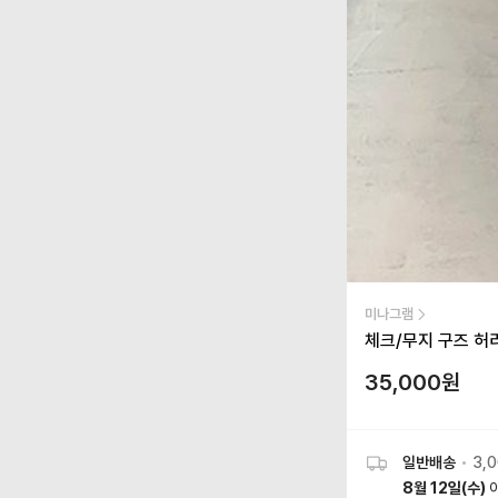
미나그램
체크/무지 구즈 허
35,000
원
일반배송
•
3,
8월 12일(수)