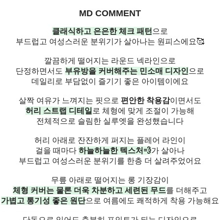
MD COMMENT
클래식하고 은은한 체크 패턴
으로
부드럽고 여성스러운 분위기가 살아나는 원피스에요🥰
깔끔하게 떨어지는 라운드 넥라인으로
단정하면서도
부유방을 커버해주는 민소매 디자인
으로
데일리로 부담없이 즐기기 좋은 아이템이에요
살짝 여유가 느껴지는 핏으로
편안한 착용감
이면서도
허리 스트랩 디테일
로 체형에 맞게 조절이 가능해
전체적으로 슬림한 실루엣을 완성했습니다
허리 아래로 잔잔하게 퍼지는 플레어 라인이
걸을 때마다
하늘하늘한 텍스처💨
가 살아나
부드럽고 여성스러운 분위기를 한층 더 살려주었어요
무릎 아래로 떨어지는 롱 기장감이
체형 커버는 물론 더욱 차분하고 세련된 무드
를 더해주고
가볍고 통기성 좋은 원단
으로 여름에도 쾌적하게 착용 가능해요
단독으로 입어도 충분히 포인트가 되는 디자인으로