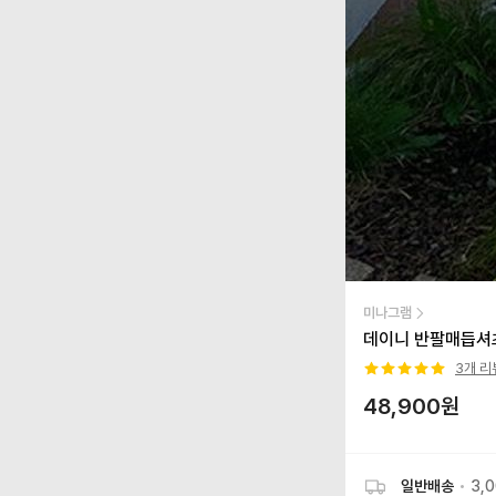
미나그램
데이니 반팔매듭셔
3
개 리
48,900
원
일반배송
•
3,