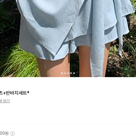
츠+반바지세트*
뷰 보기
000원