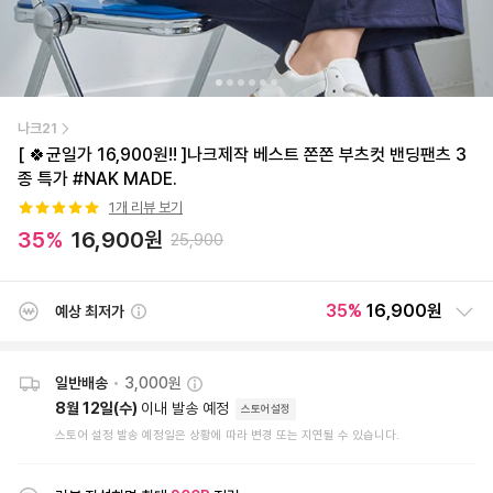
나크21
[ 🍀균일가 16,900원!! ]나크제작 베스트 쫀쫀 부츠컷 밴딩팬츠 3
종 특가 #NAK MADE.
1
개 리뷰 보기
35
%
16,900
원
25,900
35
%
16,900원
예상 최저가
일반배송
•
3,000원
8월 12일(수)
이내 발송 예정
스토어설정
스토어 설정 발송 예정일은 상황에 따라 변경 또는 지연될 수 있습니다.