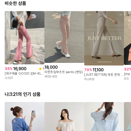
비슷한 상품
18,000
16,900
35
%
32
5
11,100
70
%
티엔트임부츠컷 pants (밴딩)
[재구매율 GOOD! ][M~XL] 트윌스판 아웃핀탁 부츠컷 팬츠/와이드밴딩/똥배지우개 #NAK MADE.
[JUST BETTER] 워킹 쫀득 부츠컷 팬츠(숏/롱)
세컨드세컨
나크21
오드
저스트원
나크21의 인기 상품