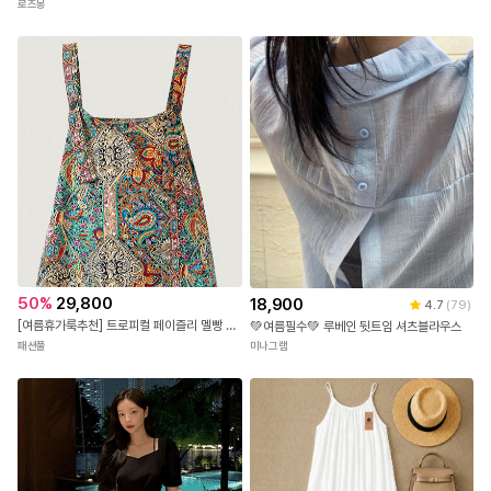
로즈몽
50
%
29,800
18,900
4.7
(
79
)
[여름휴가룩추천] 트로피컬 페이즐리 멜빵 팬츠
💚여름필수💚 루베인 뒷트임 셔츠블라우스
패션풀
미나그램