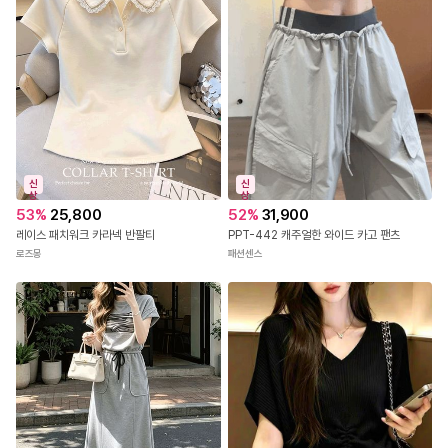
신
신
상
상
53
%
25,800
52
%
31,900
레이스 패치워크 카라넥 반팔티
PPT-442 캐주얼한 와이드 카고 팬츠
로즈몽
패션센스