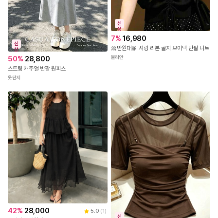
신
상
7
%
16,980
신
🎀만원대🎀 셔링 리본 골지 브이넥 반팔 니트
상
뮬리안
50
%
28,800
스트링 캐주얼 반팔 원피스
옷단지
42
%
28,000
5.0
(
1
)
신