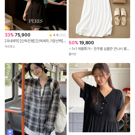
33
%
75,900
4.8
(
52
)
[국내제작] [단독진행] [단독제작,기장선택] 2기장 페리스 하트넥 슬릿 반팔 원피스 하객룩원피스 상견례룩/데이트룩/소개팅룩/격식룩/하객룩 op15266
50
%
19,800
아뜨랑스
✨1+1 여름특가✨ 잔주름 심플한 끈나시 롱 원피스
뮬리안
빠