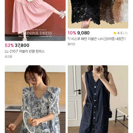
10
%
9,080
4.5
(
2
)
💘시스루 패턴 더블끈 나시 [브라캡 내장]💘
뮬리안
52
%
37,800
LL-2107 러블리 반팔 원피스
로즈몽