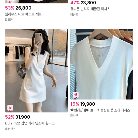
47
%
23,800
상
53
%
26,800
유니온 빈티지 레글런 티셔츠
블라우스 니트 베스트 세트
패션풀
로즈몽
신
상
15
%
19,980
신
💝만/원/대💝 브이넥 슬림핏 캡소매 티셔츠
상
뮬리안
52
%
31,900
DDY-122 집업 카라 민소매 원피스
패션센스