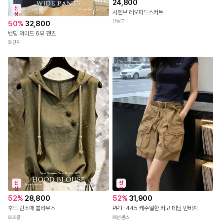
24,800
신
시첸브 레오파드스커트
상
난닝구
50
%
32,800
밴딩 와이드 6부 팬츠
옷단지
신
신
상
상
52
%
28,800
52
%
31,900
후드 민소매 블라우스
PPT-445 캐주얼한 카고 데님 반바지
로즈몽
패션센스