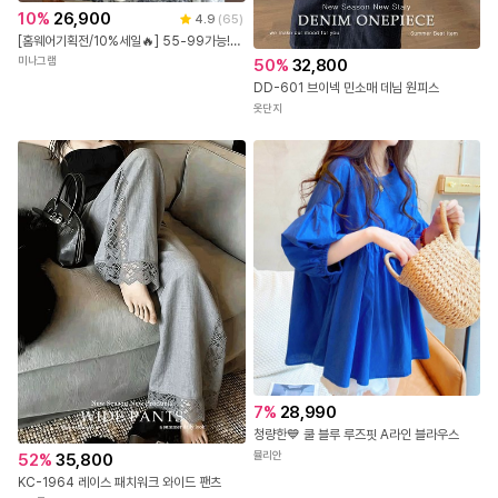
10
%
26,900
4.9
(
65
)
[홈웨어기획전/10%세일🔥] 55-99가능! [꿀잠3세트] 빅사이즈잠옷 7부바지 반바지
미나그램
50
%
32,800
DD-601 브이넥 민소매 데님 원피스
옷단지
7
%
28,990
청량한💙 쿨 블루 루즈핏 A라인 블라우스
뮬리안
52
%
35,800
KC-1964 레이스 패치워크 와이드 팬츠