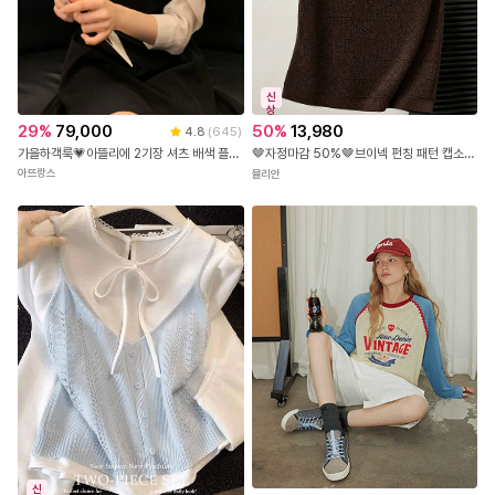
신
상
29
%
79,000
50
%
13,980
4.8
(
645
)
가을하객룩💗아뜰리에 2기장 셔츠 배색 플레어라인 원피스 하객룩,소개팅룩,자체제작,하객룩
🤎자정마감 50%🤎브이넥 펀칭 패턴 캡소매 니트탑
아뜨랑스
뮬리안
신