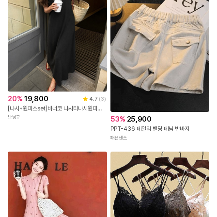
20
%
19,800
4.7
(
3
)
[나시+원피스set]바너코 나시티나시원피스세트
난닝구
53
%
25,900
PPT-436 데일리 밴딩 데님 반바지
패션센스