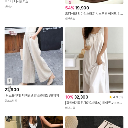
루마버 나시원피스
상
난닝구
54
%
19,900
SST-888 여성스러운 시스루 레이어드 티셔츠
패션센스
무
료
배
22,900
송
[쉬즈프리티] 데비린넨밴딩쿨팬츠 88까지
10
%
32,300
4.3
(
3
)
쉬즈프리티
[홈웨어기획전/10%세일🔥] 라이트.ver추가! 브라캡내장 율리아 실크 파자마 잠옷원피
미나그램