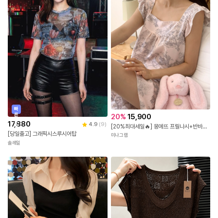
빠
른
20
%
15,900
출
17,880
4.9
(
9
)
[20%최대세일🔥] 몽에뜨 프릴나시+반바지 잠옷세트
발
[당일출고] 그래픽시스루시어탑
미나그램
솔레일