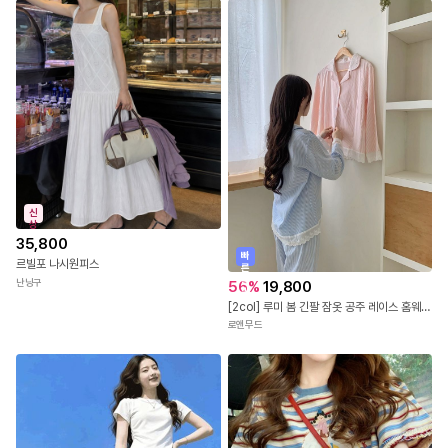
신
상
35,800
빠
르빌포 나시원피스
른
출
난닝구
56
%
19,800
발
[2col] 루미 봄 긴팔 잠옷 공주 레이스 홈웨어 세트
로앤무드