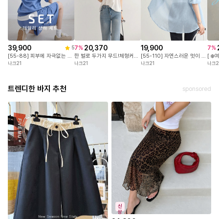
39,900
20,370
19,900
7
%
7
%
5
[55-88] 피부에 자극없는 면100%! 센스있는 유니크 라벨 포인트! 변형없이 오래입는 3단쭈리 원단! #NAK MADE.
한 벌로 두가지 무드!체형커버는 물론,입는 순간 분위기가 달라지는 퍼프 소매 블라우스
[55-110] 자연스러운 멋이 특별해지는 순간 여리여리하게 흐르는 내추럴 핏! 가볍고 시원한 시스루 원단!
나크21
나크21
나크21
나크2
트렌디한 바지 추천
sponsored
신
상