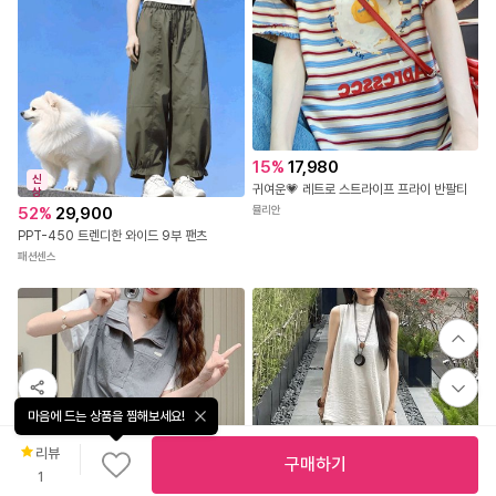
15
%
17,980
신
귀여운💗 레트로 스트라이프 프라이 반팔티
상
뮬리안
52
%
29,900
PPT-450 트렌디한 와이드 9부 팬츠
패션센스
마음에 드는 상품을 찜해보세요!
리뷰
구매하기
1