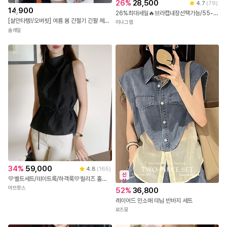
른
26
%
28,500
4.7
(
79
)
출
14,900
26%최대세일🔥브라캡내장선택가능/55-88! 데미스 찰랑 잠옷파자마원피스
발
[살안타템!/오버핏] 여름 봄 간절기 긴팔 체크 시스루 오버핏 셔츠 남방 4color
미나그램
솔레일
34
%
59,000
4.8
(
165
)
신
💛벨트세트/데이트룩/하객룩💛릴리즈 홀터넥 반하이넥 벨트 민소매 나시 하객블라우스 bs
상
아뜨랑스
52
%
36,800
레이어드 민소매 데님 반바지 세트
로즈몽