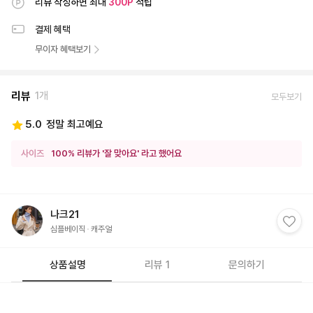
리뷰 작성하면 최대
300
P
적립
결제 혜택
무이자 혜택보기
리뷰
1개
모두보기
5.0
정말 최고예요
사이즈
100% 리뷰가 '잘 맞아요' 라고 했어요
나크21
심플베이직
캐주얼
상품설명
리뷰 1
문의하기