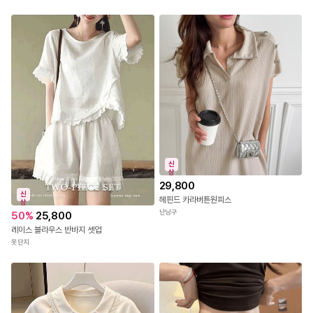
신
상
29,800
신
헤핀드 카라버튼원피스
상
난닝구
50
%
25,800
레이스 블라우스 반바지 셋업
옷단지