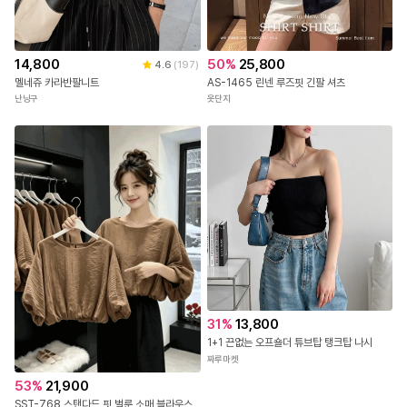
50
%
25,800
14,800
4.6
(
197
)
AS-1465 린넨 루즈핏 긴팔 셔츠
멜네쥬 카라반팔니트
옷단지
난닝구
31
%
13,800
1+1 끈없는 오프숄더 튜브탑 탱크탑 나시
짜루마켓
53
%
21,900
SST-768 스탠다드 핏 벌룬 소매 블라우스