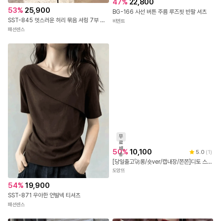
47
%
22,800
53
%
25,900
BG-166 사선 버튼 주름 루즈핏 반팔 셔츠
SST-845 멋스러운 허리 묶음 셔링 7부 블라우스
비엔트
패션센스
무
료
배
50
%
10,100
5.0
(
1
)
송
[당일출고🚀롱/숏ver/캡내장/쫀쫀]디토 스퀘어 슬림 크롭 이너 끈나시 캡내장 데일리 민소매 크롭탑
54
%
19,900
도앙뜨
SST-871 우아한 언발넥 티셔츠
패션센스