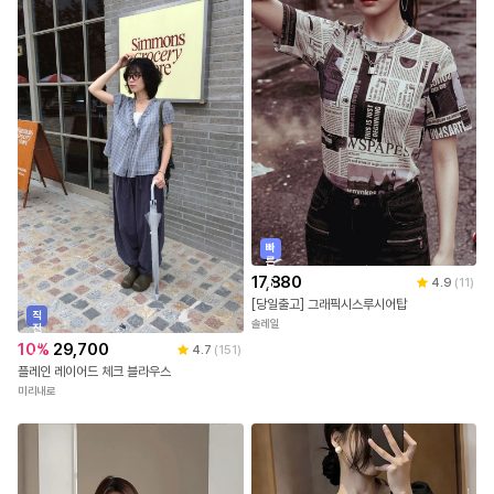
빠
른
출
17,880
4.9
(
11
)
발
[당일출고] 그래픽시스루시어탑
직
솔레일
진
배
10
%
29,700
4.7
(
151
)
송
플레인 레이어드 체크 블라우스
미리내로