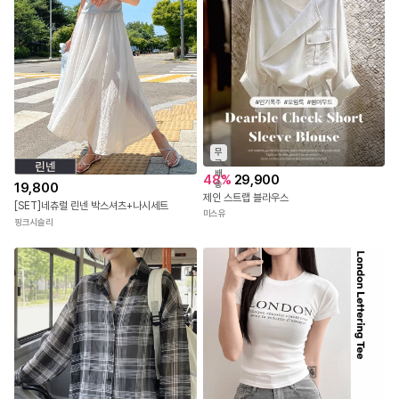
무
료
배
48
%
29,900
송
19,800
제인 스트랩 블라우스
[SET]네츄럴 린넨 박스셔츠+나시세트
미스유
핑크시슬리