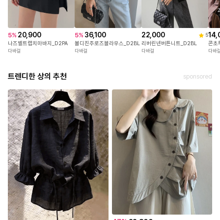
20,900
22,000
36,100
14,
5
%
5
%
5
나즈벨트랩치마바지_D2PA
리버린넨버튼니트_D2BL
볼디진주로즈블라우스_D2BL
콘초
다바걸
다바걸
다바걸
다바
트렌디한 상의 추천
sponsored