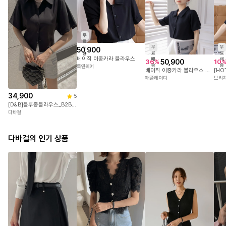
평소44반사이즈의 혜지모델이 착용시 알맞게 맞았으며
44-66사이즈분들까지 알맞게 맞으실꺼에요!
무
료
무
무
배
50,900
# TIP
료
료
송
베이직 이중카라 블라우스
배
배
밝은 컬러는 특성상 비침이 있을 수 있으므로
50,900
36
%
10
송
송
룩앤웨어
베이직 이중카라 블라우스 시원한 반팔 셔츠 데일리룩 4083
스킨톤의 이너를 착용해주시길 권장드리며
패플레이디
브리
이 점 참고하여 구매해주세요
34,900
5
[D&B]블루종블라우스_B2BL_G
다바걸
정확한 사이즈는 하단의 size표를 꼭! 참고해주세요
야외(실내)촬영 특성상 실제 상품과 컬러차이가 있을 수 있습니다.
다바걸의 인기 상품
정확한 컬러는 하단의 디테일컷을 참고해주세요.