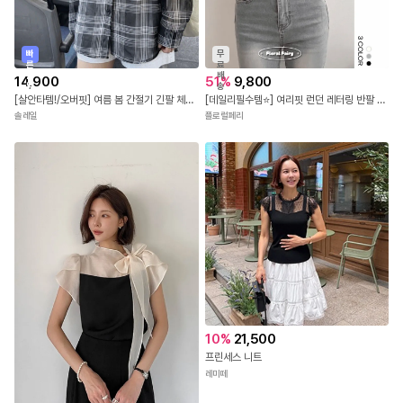
무
빠
료
른
배
출
51
%
9,800
14,900
송
발
[데일리필수템⭐] 여리핏 런던 레터링 반팔 티셔츠 - 3color 국내제작 봄 여름 가을 데이트 꾸안꾸 캐주얼 유니크 힙 학생 대학생 캠퍼스 여행 수학여행 직장인
[살안타템!/오버핏] 여름 봄 간절기 긴팔 체크 시스루 오버핏 셔츠 남방 4color
플로럴페리
솔레일
10
%
21,500