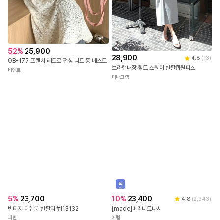
52
%
25,900
28,900
4.8
(
13
)
OB-177 프렌치 레트로 펀칭 니트 롱 베스트
브라캡내장 힐트 스퀘어 반팔캡원피스
비엔트
미나그램
직