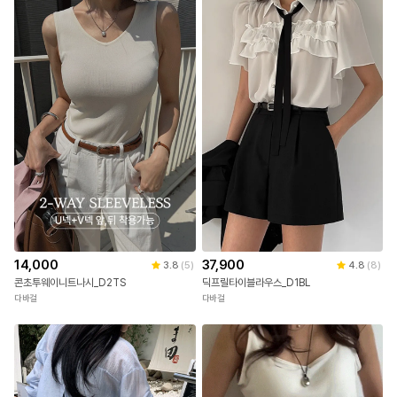
풀문
룸제이
37,900
14,000
4.8
(
8
)
3.8
(
5
)
딕프릴타이블라우스_D1BL
콘초투웨이니트나시_D2TS
다바걸
다바걸