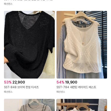
패션센스
53
%
22,900
54
%
19,900
SST-848 브이넥 펀칭 티셔츠
SST-784 세련된 레이어드 베스트
패션센스
패션센스