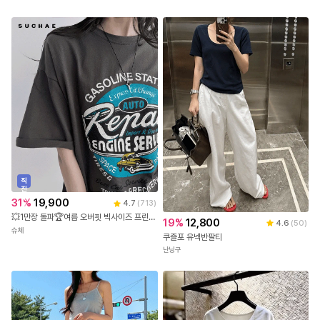
진
5
%
23,700
배
10
%
23,400
4.8
(
2,343
)
송
빈티지 머쉬룸 반팔티 #113132
[made]베리니트나시
피핀
어텀
직
진
배
31
%
19,900
4.7
(
713
)
송
💥1만장 돌파🏆여름 오버핏 빅사이즈 프린팅 반팔 티셔츠
19
%
12,800
4.6
(
50
)
슈체
쿠즐포 유넥반팔티
난닝구