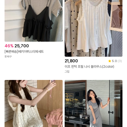
46
%
25,700
[빠른배송]베키아뷔스티에세트
옷싸구
21,800
5.0
(
3
)
이프 핀턱 프릴 나시 블라우스(2color)
그림