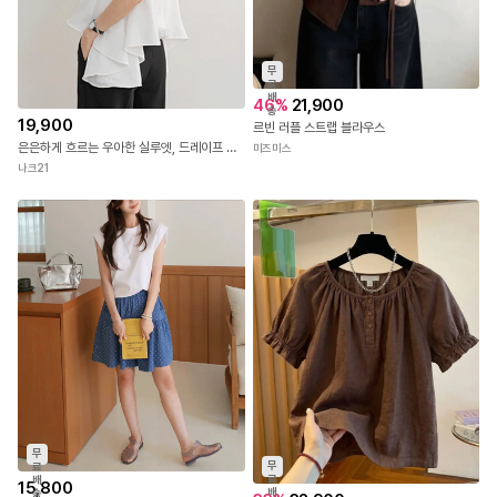
무
료
배
46
%
21,900
송
19,900
르빈 러플 스트랩 블라우스
은은하게 흐르는 우아한 실루엣, 드레이프 플레어 블라우스
미즈미스
나크21