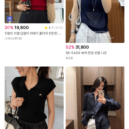
직
진
배
20
%
19,800
4.7
(
304
)
송
5컬러 지젤 딥컬러 꽈배기 홀터넥 탄탄한 나시 니트 탑
그리니스튜디오
52
%
31,800
SK-5499 배색 펀칭 반팔 니트
로즈몽