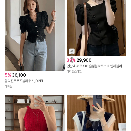
무
료
배
39
%
29,900
송
언발넥 퍼프소매 슬림블라우스 타닐라블라우스
아리엘스타일
5
%
36,100
볼디진주로즈블라우스_D2BL
다바걸