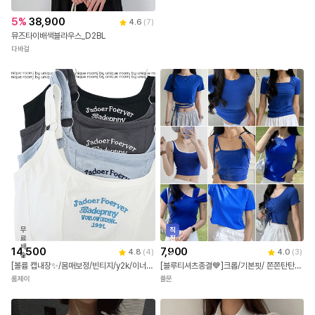
프린세스 니트
레미떼
5
%
38,900
4.6
(
7
)
뮤즈타이배색블라우스_D2BL
다바걸
직
무
진
료
배
배
7,900
14,500
4.0
(
3
)
4.8
(
4
)
송
송
[블루티셔츠종결💙]크롭/기본핏/ 쫀쫀탄탄 워터밤 컬러맛집 나시/반팔티 기획전
[볼륨 캡내장✨/몸매보정/빈티지/y2k/이너/유니크/힙한/왕뽕/부유방커버/끈나시/트레이닝/레이어드] 트리거 스퀘어넥 레터링 브라 패드 언발란스 밑단 굴림 크롭 나시 탑 슬리브리스