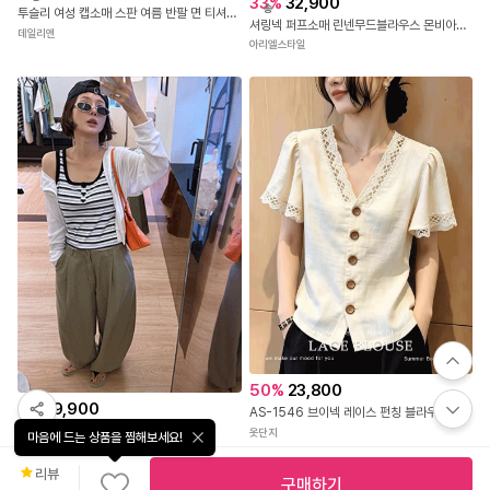
무
무
료
료
배
15,800
배
송
33
%
32,900
송
투슬리 여성 캡소매 스판 여름 반팔 면 티셔츠 무지 이너 나시
셔링넥 퍼프소매 린넨무드블라우스 몬비아블라우스
데일리앤
아리엘스타일
마음에 드는 상품을 찜해보세요!
50
%
23,800
리뷰
5
%
19,900
구매하기
AS-1546 브이넥 레이스 펀칭 블라우스