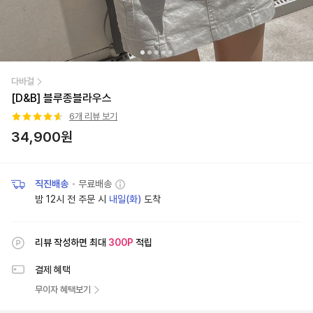
다바걸
[D&B] 블루종블라우스
6
개 리뷰 보기
34,900
원
직진배송
•
무료배송
밤 12시 전 주문 시
내일(화)
도착
리뷰 작성하면 최대
300
P
적립
결제 혜택
무이자 혜택보기