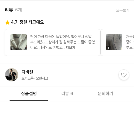
리뷰
6개
모두보기
4.7
정말 최고예요
핏이 가장 마음에 들었어요. 입어보니 정말
처음
부드러웠고, 상체가 잘 감싸주는 느낌이 좋았
증이
어요. 디자인도 예뻤고...
부드러
더보기
1
1
다바걸
오피스룩
모던시크
상품설명
리뷰 6
문의하기