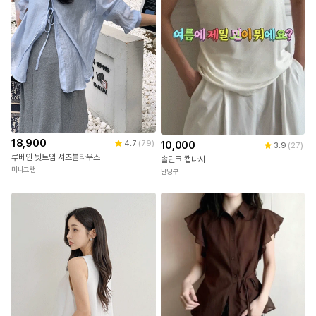
18,900
4.7
(
79
)
10,000
3.9
(
27
)
루베인 뒷트임 셔츠블라우스
솔딘크 캡나시
미나그램
난닝구