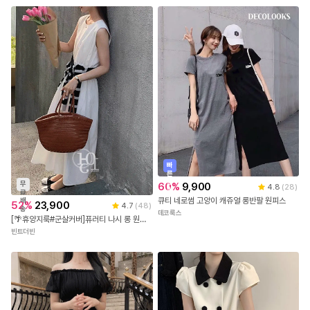
빠
른
출
무
60
%
9,900
4.8
(
28
)
발
료
큐티 네로썸 고양이 캐쥬얼 롱반팔 원피스
배
52
%
23,900
4.7
(
48
)
송
데코룩스
[🌴휴양지룩#군살커버]퓨러티 나시 롱 원피스
빈트더빈