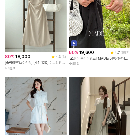
직
진
배
60
%
19,600
4.7
(
657
)
송
80
%
18,000
4.3
(
3
)
[🌊썸머 클리어런스][MADE/5천장돌파]브닌 스트링 롱 원피스 (S-M/바캉스룩/데일리룩/휴양지룩/여름원피스/반팔원피스/라운드넥원피스)
[슬림라인업/여신핏] [44-120] 디브리안 핀턱 보트넥 롱 원피스( 여름-썸머-신상-데일리룩-데이트룩-하객룩-격식룩-페미닌룩-빅사이즈-120사이즈-자체제작-신축성-클래식-우아한-반팔-반소매-드레이프 )
케이클럽
리리앤코