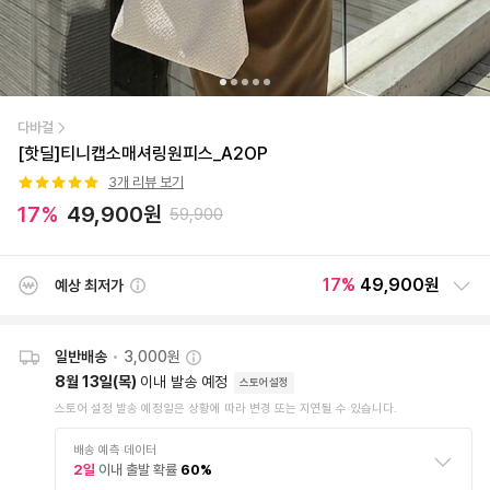
다바걸
[핫딜]티니캡소매셔링원피스_A2OP
3
개 리뷰 보기
17
%
49,900
원
59,900
17
%
49,900원
예상 최저가
일반배송
•
3,000원
8월 13일(목)
이내 발송 예정
스토어설정
스토어 설정 발송 예정일은 상황에 따라 변경 또는 지연될 수 있습니다.
배송 예측 데이터
2
일
이내 출발 확률
60
%