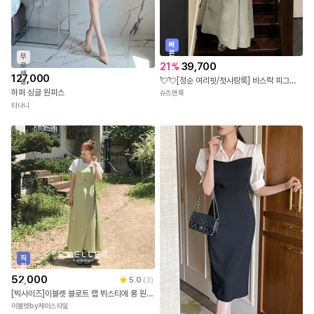
빠
른
무
출
21
%
39,700
료
발
배
127,000
💘💘[청순 여리핏/첫사랑룩] 바스락 피그먼트 뷔스티에 끈나시 내추럴 A라인 맥시 롱 원피스 / 체형커버
송
하퍼 싱글 원피스
슈즈앤룩
티나니
직
진
배
52,000
5.0
(
3
)
송
[빅사이즈]이블렛 블로트 랩 뷔스티에 롱 원피스 제이스타일
이블렛by제이스타일