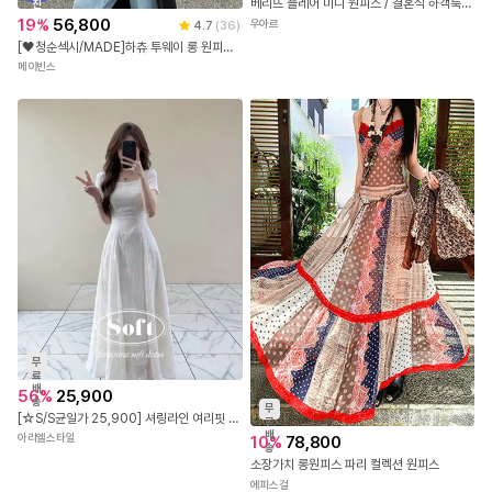
베리뜨 플레어 미니 원피스 / 결혼식 하객룩 데이트룩 파티룩 행사룩 브라이덜샤워 돌잔치 돌잔치원피스 셀프웨딩 웨딩촬영 플레어원피스 셔링미니원피스
진
배
19
%
56,800
우아르
4.7
(
36
)
송
[🖤청순섹시/MADE]하츄 투웨이 롱 원피스(+NEW컬러)(자체제작 제작상품 원피스 롱원피스 투웨이롱원피스 여름원피스 여름롱원피스 맥시롱원피스 투웨이원피스)
메이빈스
무
료
배
56
%
25,900
송
무
[☆S/S균일가 25,900] 셔링라인 여리핏 롱원피스 젤리드롱원피스
료
배
아리엘스타일
10
%
78,800
송
소장가치 롱원피스 파리 컬렉션 원피스
에피스걸