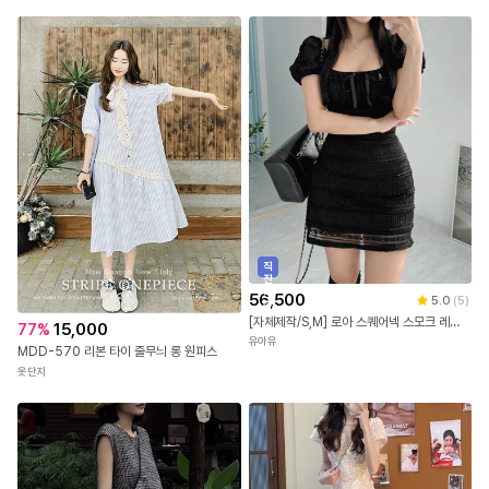
직
진
배
56,500
5.0
(
5
)
송
[자체제작/S,M] 로아 스퀘어넥 스모크 레이스 리본 퍼프 미니원피스
77
%
15,000
유아유
MDD-570 리본 타이 줄무늬 롱 원피스
옷단지