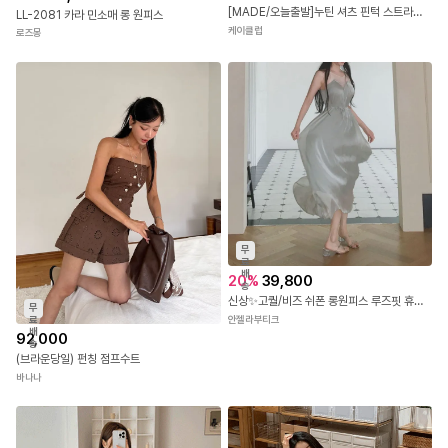
[MADE/오늘출발]누틴 셔츠 핀턱 스트라이프 롱 원피스 (S-XL/1만장돌파)
LL-2081 카라 민소매 롱 원피스
케이클럽
로즈몽
무
료
배
20
%
39,800
송
신상✨고퀄/비즈 쉬폰 롱원피스 루즈핏 휴양지룩 이브닝 원피스
무
안젤라부티크
료
배
92,000
송
(브라운당일) 펀칭 점프수트
바나나