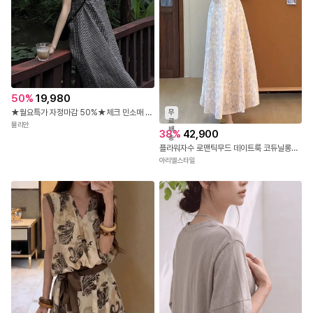
50
%
19,980
★월요특가 자정마감 50%★체크 민소매 린넨 롱 원피스
무
료
뮬리안
배
38
%
42,900
송
플라워자수 로맨틱무드 데이트룩 코듀닐롱원피스
아리엘스타일