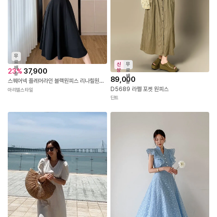
무
료
신
무
배
23
%
37,900
상
료
송
배
89,000
스퀘어넥 플레어라인 블랙원피스 리나힐원피스
송
D5689 라펠 포켓 원피스
아리엘스타일
딘트