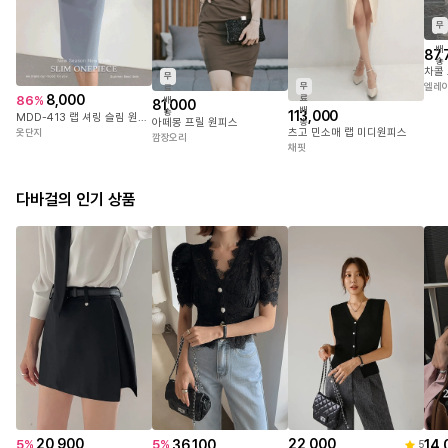
무
료
배
87,
송
무
무
엘레
료
8,000
86
%
료
배
81,000
배
송
113,000
MDD-413 랩 셔링 슬림 원피스
아떼몽 프릴 원피스
송
츠고 민소매 랩 미디원피스
옷단지
깜장오리
채핏
다바걸의 인기 상품
정확한 사이즈는 하단의 size표를 꼭! 참고해주세요
야외(실내)촬영 특성상 실제 상품과 컬러차이가 있을 수 있
습니다 .
정확한 컬러는 하단의 디테일컷을 참고해주세요.
20,900
22,000
36,100
14,
5
%
5
%
5