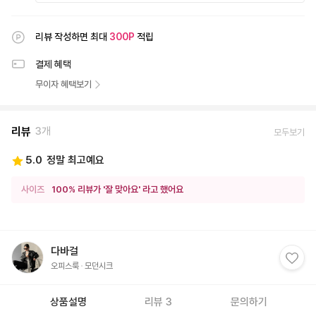
리뷰 작성하면 최대
300
P
적립
결제 혜택
무이자 혜택보기
리뷰
3개
모두보기
5.0
정말 최고예요
사이즈
100% 리뷰가 '잘 맞아요' 라고 했어요
다바걸
오피스룩
모던시크
상품설명
리뷰 3
문의하기