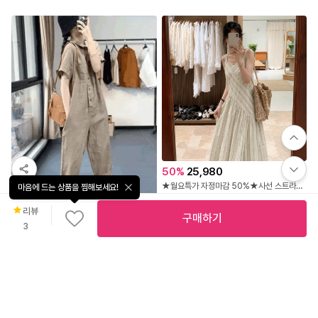
50
%
25,980
★월요특가 자정마감 50%★사선 스트라이프 스퀘어 나시 원피스
마음에 드는 상품을 찜해보세요!
뮬리안
리뷰
구매하기
52
%
30,900
3
PPT-378 캐주얼 반팔 9부 점프슈트
패션센스