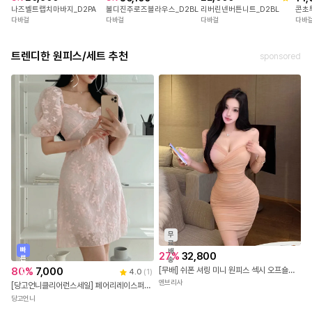
나즈벨트랩치마바지_D2PA
리버린넨버튼니트_D2BL
볼디진주로즈블라우스_D2BL
콘초
다바걸
다바걸
다바걸
다바
트렌디한 원피스/세트 추천
sponsored
무
료
빠
배
27
%
32,800
른
송
출
[무배] 쉬폰 셔링 미니 원피스 섹시 오프숄더 클럽 여캠 의상
80
%
7,000
4.0
(
1
)
발
앤브리사
[당고언니클리어런스세일] 페어리레이스퍼프OPS(2c)
당고언니