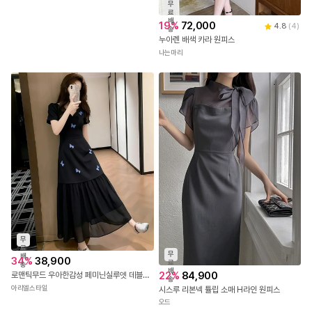
무
료
배
19
%
72,000
4.8
(
4
)
송
누아렌 배색 카라 원피스
나는마리
무
료
무
배
34
%
38,900
료
송
배
22
%
84,900
로맨틱무드 우아한감성 페미닌실루엣 데블리롱원피스
송
아리엘스타일
시스루 리본넥 튤립 소매 H라인 원피스
오드