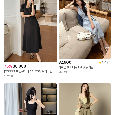
32,900
5.0
(
1
)
75
%
30,000
메이로 허리매듭 나시롱원피스
[26SS/페미닌무드] [44-120] 브리니안 언발넥 스트랩 반팔 롱 원피스 (여름-여름원피스-반팔원피스-언발원피스-스트랩원피스-하객룩-데이트룩-격식룩-데일리-120사이즈-빅사이즈)
미나그램
리리앤코