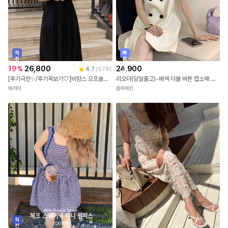
직
빠
진
른
배
출
19
%
26,800
24,900
4.7
(
678
)
송
발
[후기극찬✨/후기꼭보기🤍]바캉스 오프숄더 비치 롱원피스 (휴양지원피스/여름원피스/비치원피스/빅사이즈원피스/반팔롱원피스/여름/여행/휴가/휴양지/휴양지룩/호캉스/바캉스룩/리조트룩)
리오더(당일출고)-배색 더블 버튼 캡소매 미니 원피스
체리미
콤마제인
직
진