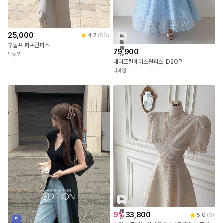
25,000
4.7
(
56
)
무
료
후돌프 퍼프원피스
배
79,900
송
난닝구
페어프릴레이스원피스_D2OP
다바걸
무
료
배
9
%
33,800
5.0
(
3
)
송
직