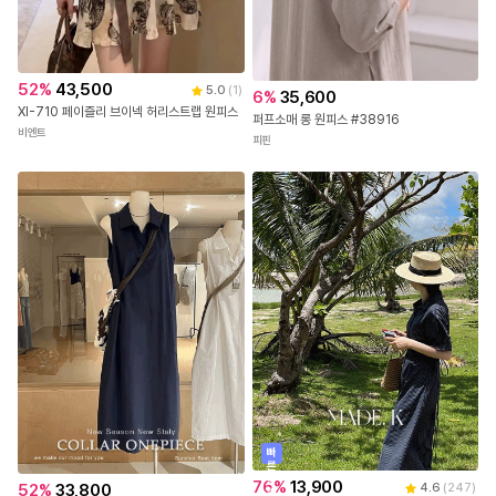
52
%
43,500
5.0
(
1
)
6
%
35,600
XI-710 페이즐리 브이넥 허리스트랩 원피스
퍼프소매 롱 원피스 #38916
비엔트
피핀
빠
른
출
76
%
13,900
52
%
33,800
4.6
(
247
)
발