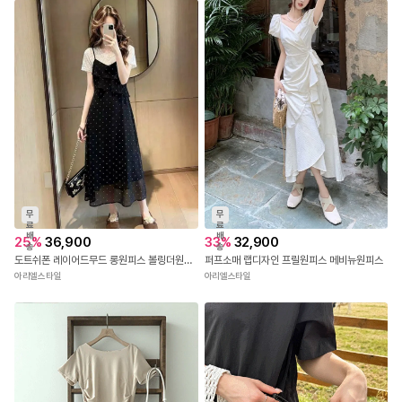
무
무
료
료
배
배
25
%
36,900
33
%
32,900
송
송
도트쉬폰 레이어드무드 롱원피스 볼링더원피스
퍼프소매 랩디자인 프릴원피스 메비뉴원피스
아리엘스타일
아리엘스타일