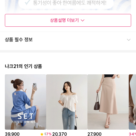
상품설명
더보기
상품 필수 정보
나크21의 인기 상품
39,900
20,370
27,900
7
%
34
5