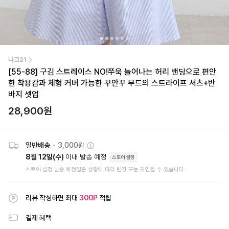
나크21
[55-88] 구김 스트레이스 NO!쭈욱 늘어나는 허리 밴딩으로 편안
한 착용감과 체형 커버 가능한 꾸안꾸 무드의 스트라이프 셔츠+반
바지 셋업
28,900
원
일반배송
•
3,000원
8월 12일(수)
이내 발송 예정
스토어설정
스토어 설정 발송 예정일은 상황에 따라 변경 또는 지연될 수 있습니다.
리뷰 작성하면 최대
300
P
적립
결제 혜택