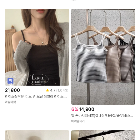
18
%
9,800
5.0
(
1
)
송
미퓨어 심플 데일리 기본 나시
미퓨어
20,800
에어 강연티 64565
권조
직
진
배
21,800
4.7
(
1,043
)
송
레이스살짝💭 디노 면 모달 데일리 레이스 나시 3color [레이스나시/기본나시/슬리브리스/레이어드나시/민소매/이너나시/벚꽃룩]
라뷰마켓