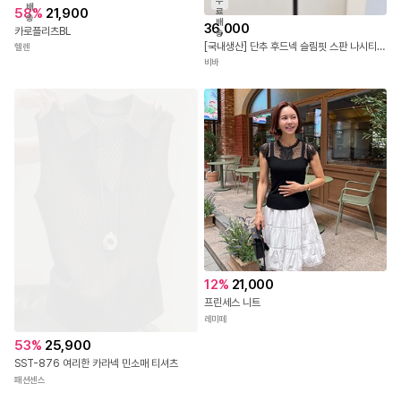
무
료
무
배
58
%
21,900
료
송
배
36,000
카로플리츠BL
송
[국내생산] 단추 후드넥 슬림핏 스판 나시티 26SS
헬렌
비바
12
%
21,000
프린세스 니트