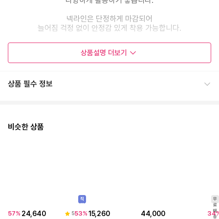
다양하게 활용하기 좋습니다.
넥라인은 단정하게 마감되어
늘어짐 걱정 없이 안정감 있게 착용 가능합니다.
목선을 답답하게 조이지 않는
상품설명
더보기
라운드넥 디자인이라 얼굴 라인을
더욱 부드럽고 여성스럽게 보여드립니다.
상품 필수 정보
밑단 시보리 마감이
자연스럽게 핏을 잡아주어
넣어 입지 않아도 깔끔한 실루엣이 연출됩니다.
신축성 있는 니트 소재로
비슷한 상품
바디를 편안하게 감싸주어 활동량 많은 날에도
부담 없이 착용 가능합니다.
슬랙스와 매치하면 세련된 오피스룩으로,
데님과 함께하면 꾸안꾸 무드로
다양하게 스타일링하기 좋습니다.
심플한 디자인 안에 핫픽스 디테일을 더해
기본 티셔츠보다 훨씬 분위기 있게
완성되는 아이템입니다.
44,000
직
무
진
료