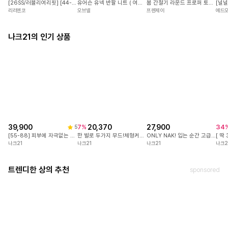
봄 간절기 라운드 프로퍼 토이 울 반팔 니트 아이보리 소라 핑크 하객룩 일상룩
배
15,260
53
%
34
프렌제이
송
가볍게 입어도 차려입은 듯
유어슨 유넥 반팔 니트 ( 여름-신상-데일리룩-출근룩-여행룩-캐주얼룩-캠퍼스룩-반팔-반팔니트-반팔티-여름니트-여름반팔니트-여름코디-올리브-브라운-레드 )
24,640
57
%
5
여성스러운 무드가 살아나
오브넬
에드
[26SS/러블리여리핏] [44-120] [반팔/긴팔] 플로퓨디 브이넥 래글런 펜던트 니트( 봄-가을-신상-데일리룩-데이트룩-출근룩-하객룩-격식룩-러블리룩-빅사이즈-120사이즈-자체제작-긴팔니트-빅사이즈니트-브이넥니트-스켈럽-반팔-여름 )
손이 자주 가게 되는 데일리 니트티입니다.
리리앤코
나크21의 인기 상품
* 모델은 F사이즈를 착복 하였습니다 *
27,900
34
ONLY NAK! 입는 순간 고급스러움이 느껴지도록 세심하게 설계한 나크의 국내 자체제작 스커트 #NAK MADE.
나크21
나크2
39,900
20,370
7
%
5
[55-88] 피부에 자극없는 면100%! 센스있는 유니크 라벨 포인트! 변형없이 오래입는 3단쭈리 원단! #NAK MADE.
한 벌로 두가지 무드!체형커버는 물론,입는 순간 분위기가 달라지는 퍼프 소매 블라우스
나크21
나크21
트렌디한 상의 추천
sponsored