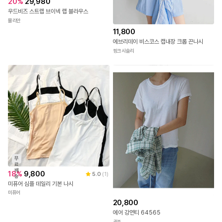
20
%
29,980
우드비즈 스트랩 브이넥 랩 블라우스
뮬리안
11,800
에브리데이 비스코스 캡내장 크롭 끈나시
핑크시슬리
무
료
배