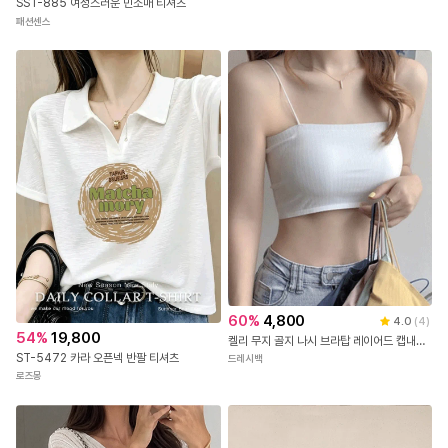
55
%
19,700
소녀프릴리티
옷싸구
53
%
25,900
SST-885 여성스러운 민소매 티셔츠
패션센스
60
%
4,800
4.0
(
4
)
54
%
19,800
켈리 무지 골지 나시 브라탑 레이어드 캡내장 크롭 끈나시 런닝 민소매 브라 캡나시 노와이어 브라렛 탱크탑 여름 데일리 슬리브 캐미솔 이너웨어