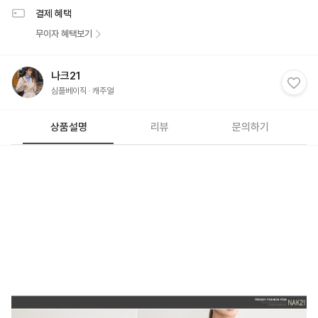
결제 혜택
무이자 혜택보기
나크21
심플베이직
캐주얼
상품설명
리뷰
문의하기