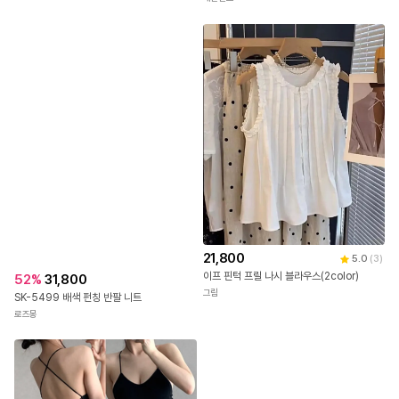
52
%
16,500
53
%
21,900
CQ-962 랩 스트라이프 브이넥 블라우스
SST-768 스탠다드 핏 벌룬 소매 블라우스
비엔트
패션센스
21,800
5.0
(
3
)
이프 핀턱 프릴 나시 블라우스(2color)
52
%
31,800
그림
SK-5499 배색 펀칭 반팔 니트