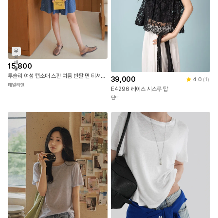
무
료
배
15,800
송
투슬리 여성 캡소매 스판 여름 반팔 면 티셔츠 무지 이너 나시
39,000
4.0
(
1
)
데일리앤
E4296 레이스 시스루 탑
딘트