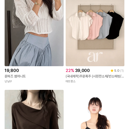
ST-5472 카라 오픈넥 반팔 티셔츠
드레시백
로즈몽
19,800
22
%
39,000
5.0
(
1
)
문파즈 썸머니트
(국내제작)주문폭주 (시원한소재/반소매핏/출근&데일리) (반팔블라우스/셔츠/출근룩) 롤업 반팔셔츠 하객 블라우스 여름셔츠 bs8811
난닝구
아뜨랑스