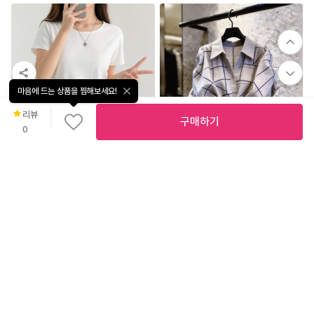
레미떼
53
%
25,900
SST-876 여리한 카라넥 민소매 티셔츠
패션센스
마음에 드는 상품을 찜해보세요!
리뷰
구매하기
0
빠
른
출
38
%
9,800
5.0
(
1
)
발
🧊팔뚝커버/자체제작🧊 허블리 베이직 면 스판 유넥 무지 반팔 티셔츠 데일리 기본 랍빠넥 반팔티
허블리
52
%
31,800
DQ-968 루체 체크 랩 셔츠 블라우스
비엔트