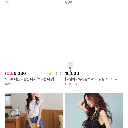
직
진
배
31
%
19,900
32
%
10,000
4.7
(
709
)
5.0
(
3
)
송
💥1만장 돌파🏆여름 오버핏 빅사이즈 프린팅 반팔 티셔츠
크비코 반팔티
슈체
난닝구
무
료
배
10
%
9,080
16,000
4.5
(
2
)
송
시스루 패턴 더블끈 나시 [브라캡 내장]
[고퀄이너/부유방쏘옥🤍] 워싱 소프트 니트 유넥 라운드넥 굴림 이너 나시 (6colors)
뮬리안
메이드미닝