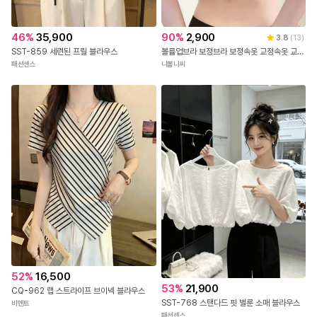
46
%
35,900
90
%
2,900
3.8
(
13
)
SST-859 세련된 프릴 블라우스
볼륨업브라 보정브라 보정속옷 교정속옷 교정브라 심리스브라 처진가슴 새가슴 굽은등교정기 앞후크브라 자세교정 기능성브라 편한브라 가슴모아주는 벌어진가슴 탱글탑
패션센스
니뽐니씨