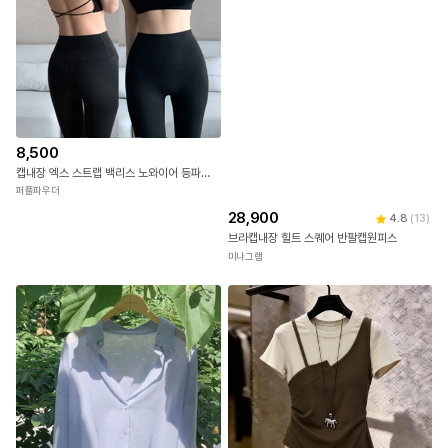
로즈몽
8,500
캡내장 엑스 스트랩 백리스 노와이어 등파인 브라렛 요가 필라테스 브라탑
퍼플파우더
28,900
4.8
(
13
)
브라캡내장 힐트 스퀘어 반팔캡원피스
미나그램