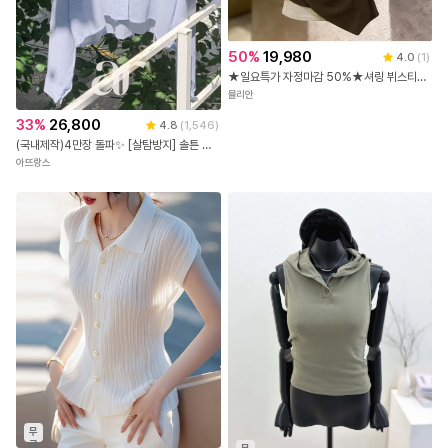
50
%
19,980
4.0
(
1
)
★일요특가 자정마감 50%★셔링 뷔스티에 슬림핏 레이어드 반팔티
뮬리안
33
%
26,800
4.8
(
1,546
)
(국내제작)4만장 돌파✨ [살탐방지] 솔튼 시스루 요루 크롭 셔츠 시스루셔츠 요루셔츠 크롭셔츠 데일리룩 여리핏코디 꾸안꾸룩 셔츠추천 여름셔츠 캠퍼스룩 살안타템 여름옷 여성셔츠 bs7659
아뜨랑스