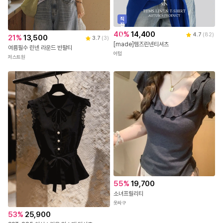
직
진
배
40
%
14,400
4.7
(
82
)
21
%
13,500
송
3.7
(
3
)
[made]템즈린넨티셔츠
여름필수 린넨 라운드 반팔티
어텀
저스트원