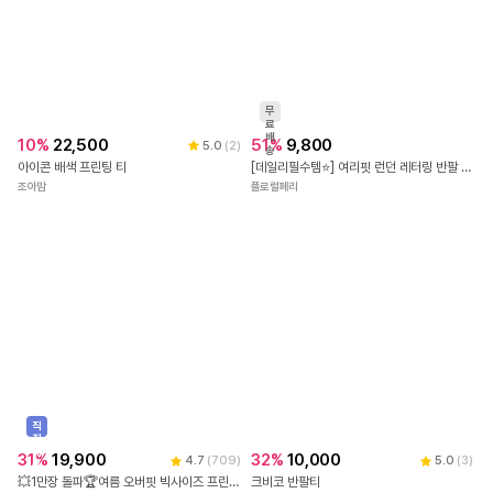
무
료
배
10
%
22,500
51
%
9,800
5.0
(
2
)
송
아이콘 배색 프린팅 티
[데일리필수템⭐] 여리핏 런던 레터링 반팔 티셔츠 - 3color 국내제작 봄 여름 가을 데이트 꾸안꾸 캐주얼 유니크 힙 학생 대학생 캠퍼스 여행 수학여행 직장인
조아맘
플로럴페리