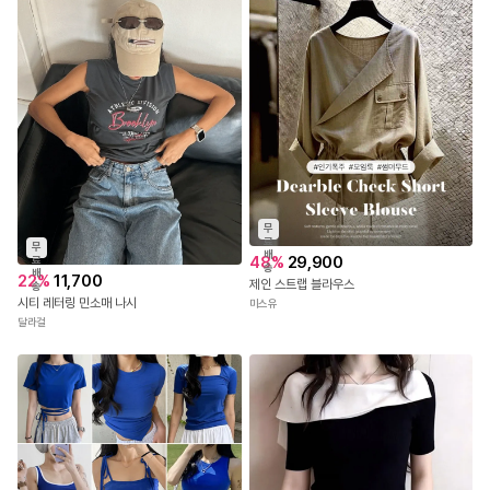
6
%
14,900
엘 끈나시티셔츠)캡내장/내장캡/줄무늬/스트라이프/스판굿/캡나시티셔츠/단가라나시티셔츠/숏기장/배색나시/줄무늬나시티/검은줄
아이엠미키
무
료
무
배
48
%
29,900
료
송
배
22
%
11,700
제인 스트랩 블라우스
송
시티 레터링 민소매 나시
미스유
달라걸