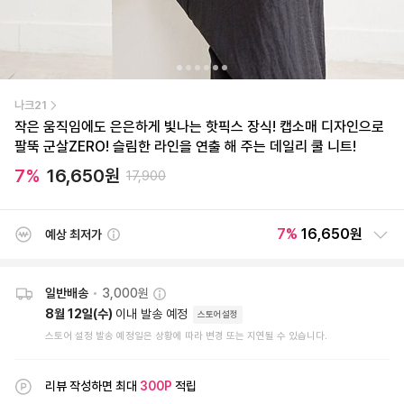
나크21
작은 움직임에도 은은하게 빛나는 핫픽스 장식! 캡소매 디자인으로
팔뚝 군살ZERO! 슬림한 라인을 연출 해 주는 데일리 쿨 니트!
7
%
16,650
원
17,900
7
%
16,650원
예상 최저가
일반배송
•
3,000원
8월 12일(수)
이내 발송 예정
스토어설정
스토어 설정 발송 예정일은 상황에 따라 변경 또는 지연될 수 있습니다.
리뷰 작성하면 최대
300
P
적립