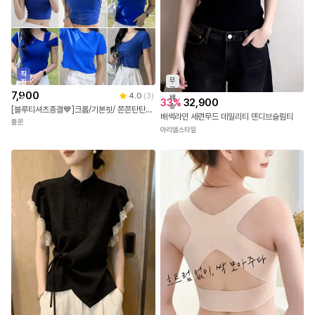
직
무
진
료
배
7,900
4.0
(
3
)
배
송
33
%
32,900
송
[블루티셔츠종결💙]크롭/기본핏/ 쫀쫀탄탄 워터밤 컬러맛집 나시/반팔티 기획전
배색라인 세련무드 데일리티 덴디브슬림티
풀문
아리엘스타일