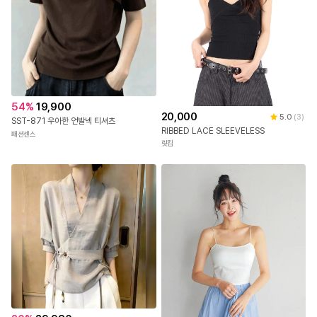
54
%
19,900
20,000
5.0
(
3
)
SST-871 우아한 언발넥 티셔츠
RIBBED LACE SLEEVELESS
패션센스
릿킴