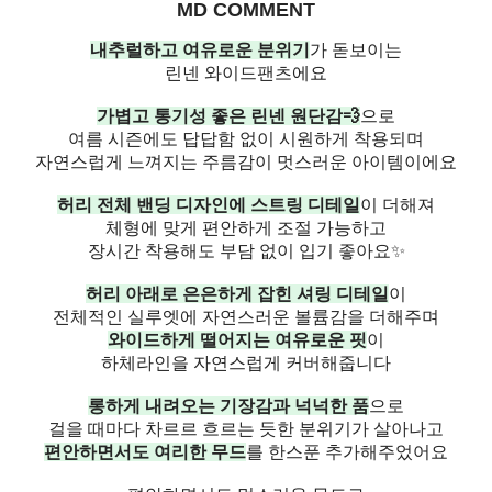
MD COMMENT
내추럴하고 여유로운 분위기
가 돋보이는
린넨 와이드팬츠에요
가볍고 통기성 좋은 린넨 원단감💨
으로
여름 시즌에도 답답함 없이 시원하게 착용되며
자연스럽게 느껴지는 주름감이 멋스러운 아이템이에요
허리 전체 밴딩 디자인에 스트링 디테일
이 더해져
체형에 맞게 편안하게 조절 가능하고
장시간 착용해도 부담 없이 입기 좋아요✨
허리 아래로 은은하게 잡힌 셔링 디테일
이
전체적인 실루엣에 자연스러운 볼륨감을 더해주며
와이드하게 떨어지는 여유로운 핏
이
하체라인을 자연스럽게 커버해줍니다
롱하게 내려오는 기장감과 넉넉한 품
으로
걸을 때마다 차르르 흐르는 듯한 분위기가 살아나고
편안하면서도 여리한 무드
를 한스푼 추가해주었어요