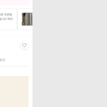
블루 주문했
놀러갈때 입으려고요~ 허리밴딩 널널해요
합니다 허리
다림질하기귀찮지만 주름이 너무심해서 펴
야합니다...
1
하기