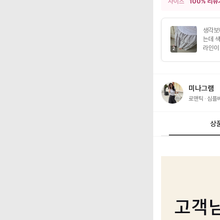
사이즈
100% 리뷰
생각보
는데 
라인이 
2
미나그램
로맨틱
심플
상