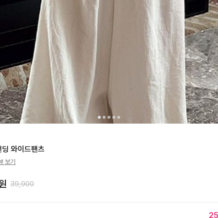
밴딩 와이드팬츠
뷰 보기
원
39,900
2