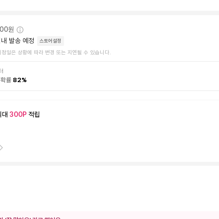
000원
내 발송 예정
스토어설정
예정일은 상황에 따라 변경 또는 지연될 수 있습니다.
터
 확률
82
%
최대
300
P
적립