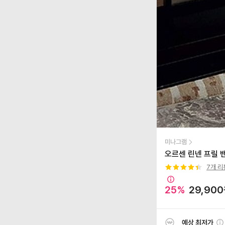
미나그램
오르센 린넨 프릴 
7
개 리
25
%
29,900
예상 최저가