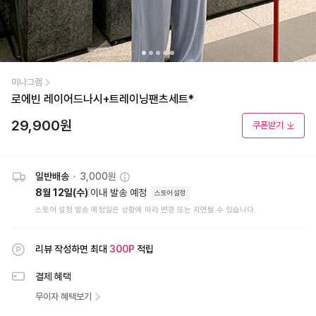
미나그램
로에빈 레이어드나시+트레이닝팬츠세트*
29,900
원
쿠폰받기
일반배송
•
3,000원
8월 12일(수)
이내 발송 예정
스토어설정
스토어 설정 발송 예정일은 상황에 따라 변경 또는 지연될 수 있습니다.
리뷰 작성하면 최대
300
P
적립
결제 혜택
무이자 혜택보기