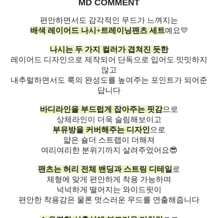
MD COMMENT
편안하면서도 감각적인 무드가 느껴지는
배색 레이어드 나시+트레이닝팬츠 세트
예요💛
나시는 두 가지 컬러가 겹쳐진 듯한
레이어드 디자인으로 제작되어 단독으로 입어도 밋밋하지
않고
내추럴하면서도 룩의 완성도를 높여주는 포인트가 되어준
답니다
바디라인을 부드럽게 잡아주는 핏감
으로
상체라인이 더욱 슬림해보이고
부유방을 커버해주는 디자인
으로
얇은 숄더 스트랩이 더해져
여리여리한 분위기까지 살려주었어요😎
팬츠는 허리 전체 밴딩과 스트링 디테일
로
체형에 맞게 편안하게 착용 가능하며
넉넉하게 떨어지는 와이드핏이
편안한 착용감은 물론 멋스러운 무드를 연출해줍니다