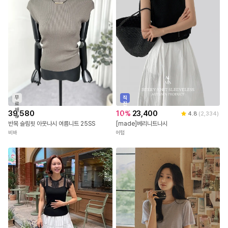
무
직
료
진
배
배
39,580
10
%
23,400
4.8
(
2,334
)
송
송
반목 슬림핏 아웃나시 여름니트 25SS
[made]베리니트나시
비바
어텀