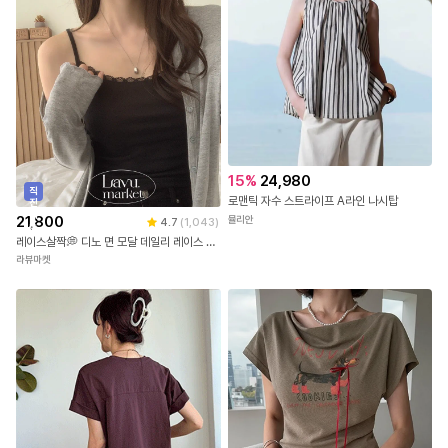
15
%
24,980
직
로맨틱 자수 스트라이프 A라인 나시탑
진
배
21,800
뮬리안
4.7
(
1,043
)
송
레이스살짝💭 디노 면 모달 데일리 레이스 나시 3color [레이스나시/기본나시/슬리브리스/레이어드나시/민소매/이너나시/벚꽃룩]
라뷰마켓