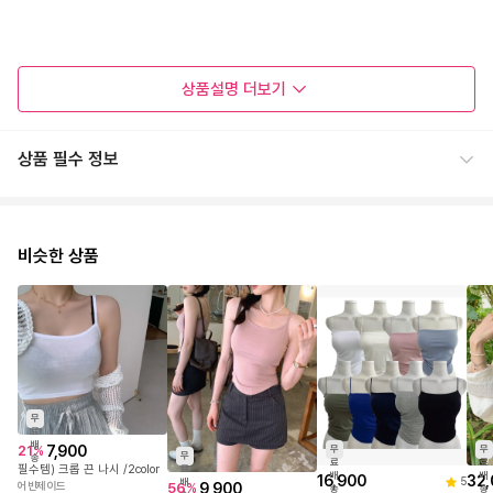
상품설명
더보기
상품 필수 정보
비슷한 상품
무
료
배
7,900
21
%
무
무
무
송
료
료
필수템) 크롭 끈 나시 /2color
료
배
배
16,900
32,
5
배
9,900
어반제이드
56
%
송
송