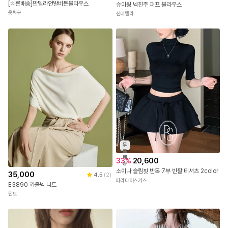
[삐른배송]만델라언발버튼블라우스
슈아링 넥진주 퍼프 블라우스
옷싸구
신데렐라
무
료
배
33
%
20,600
송
소이나 슬림핏 반목 7부 반팔 티셔츠 2color
35,000
4.5
(
2
)
파라다이스키스
E3890 카울넥 니트
딘트