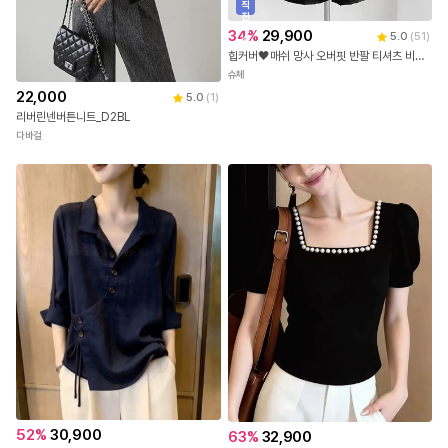
직
진
배
34
%
29,900
5.0
(
51
)
송
힙커버🖤매쉬 망사 오버핏 반팔 티셔츠 비치웨어 비키니커버업
슈체
22,000
5.0
(
1
)
리버린넨버튼니트_D2BL
다바걸
52
%
30,900
63
%
32,900