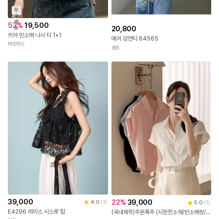
무
료
배
52
%
19,500
20,800
송
키야 민소매 나시 티 1+1
에어 강연티 64565
미즈미스
권조
39,000
22
%
39,000
4.0
(
1
)
5.0
(
1
)
E4296 레이스 시스루 탑
(국내제작)주문폭주 (시원한소재/반소매핏/출근&데일리) (반팔블라우스/셔츠/출근룩) 롤업 반팔셔츠 하객 블라우스 여름셔츠 bs8811