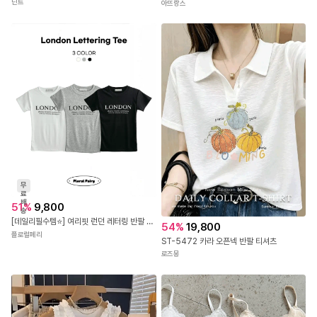
딘트
아뜨랑스
무
료
배
51
%
9,800
송
[데일리필수템⭐] 여리핏 런던 레터링 반팔 티셔츠 - 3color 국내제작 봄 여름 가을 데이트 꾸안꾸 캐주얼 유니크 힙 학생 대학생 캠퍼스 여행 수학여행 직장인
54
%
19,800
플로럴페리
ST-5472 카라 오픈넥 반팔 티셔츠
로즈몽