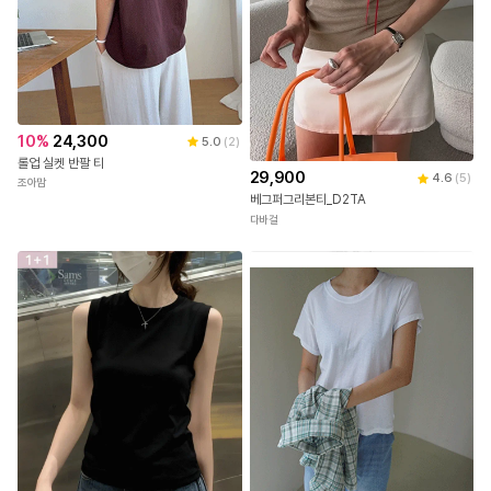
10
%
24,300
5.0
(
2
)
롤업 실켓 반팔 티
29,900
4.6
(
5
)
조아맘
베그퍼그리본티_D2TA
다바걸