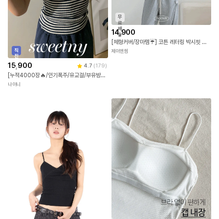
무
료
배
14,900
송
[체형커버/장마템☔] 코튼 레터링 박시핏 크롭티 오버사이즈 반팔 티셔츠 루즈핏 크롭 반팔티 면티 오버핏 4COLOR
직
제이앤썸
진
배
15,900
4.7
(
179
)
송
[누적4000장🔥/인기폭주/유교걸/부유방/여행룩] 메이폴 단가라 스트라이프 민소매 나시
나이니