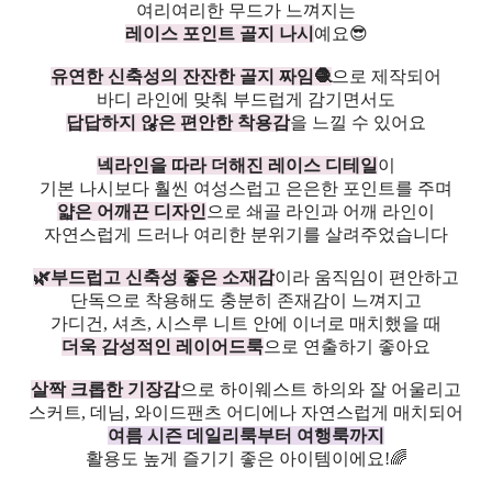
여리여리한 무드가 느껴지는
레이스 포인트 골지 나시
예요😎
유연한 신축성의 잔잔한 골지 짜임🧶
으로 제작되어
바디 라인에 맞춰 부드럽게 감기면서도
답답하지 않은 편안한 착용감
을 느낄 수 있어요
넥라인을 따라 더해진 레이스 디테일
이
기본 나시보다 훨씬 여성스럽고 은은한 포인트를 주며
얇은 어깨끈 디자인
으로 쇄골 라인과 어깨 라인이
자연스럽게 드러나 여리한 분위기를 살려주었습니다
🌿부드럽고 신축성 좋은 소재감
이라 움직임이 편안하고
단독으로 착용해도 충분히 존재감이 느껴지고
가디건, 셔츠, 시스루 니트 안에 이너로 매치했을 때
더욱 감성적인 레이어드룩
으로 연출하기 좋아요
살짝 크롭한 기장감
으로 하이웨스트 하의와 잘 어울리고
스커트, 데님, 와이드팬츠 어디에나 자연스럽게 매치되어
여름 시즌 데일리룩부터 여행룩까지
활용도 높게 즐기기 좋은 아이템이에요!🌈