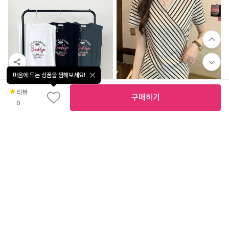
마음에 드는 상품을 찜해보세요!
리뷰
구매하기
0
무
52
%
16,500
료
배
22
%
11,700
CQ-962 랩 스트라이프 브이넥 블라우스
송
시티 레터링 민소매 나시
비엔트
달라걸