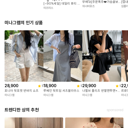
송
무배🚀[주문폭주❤️가슴골보장] *숏&롱선택가능* 볼륨UP 내맘대로 패드 캡 나시 국내 스퀘어넥 옆셔링 크롭 끈나시 민소매 브라렛 레이어드 슬리브리스 브라탑 봄 여름 새내기룩 흠뻑쇼 워터밤 페스티벌룩 페스티벌 9COL
[~90%세일] 데일리 퓨티 캡나시
워너비뮤즈
심플
미즈미스
미나그램의 인기 상품
28,900
18,900
29,900
22,
5
5
5
포니아 뒷포켓 반바지 쇼츠
루베인 뒷트임 셔츠블라우스
나엘브 플리츠 반팔맨투맨+치마반바지세트
르로
미나그램
미나그램
미나그램
미나
트렌디한 상의 추천
sponsored