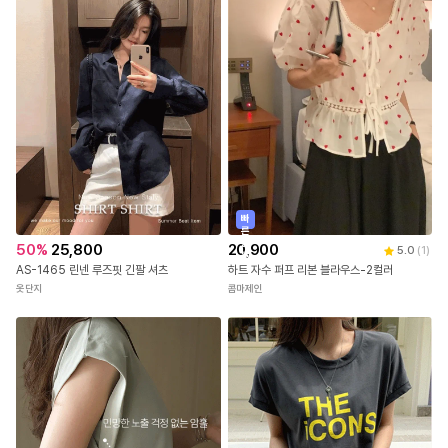
빠
른
출
50
%
25,800
20,900
5.0
(
1
)
발
AS-1465 린넨 루즈핏 긴팔 셔츠
하트 자수 퍼프 리본 블라우스-2컬러
옷단지
콤마제인