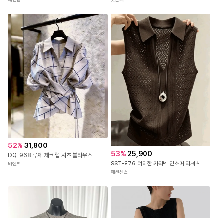
52
%
31,800
53
%
25,900
DQ-968 루체 체크 랩 셔츠 블라우스
SST-876 여리한 카라넥 민소매 티셔츠
비엔트
패션센스