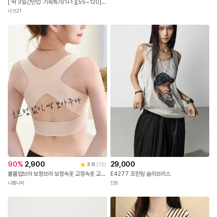
[ 딱 3일간만⏰ 기획특가/1+1 ][55~120] REAL린넨 터치감에 스판까지 좋은 V컷 나시 #NAK MADE.
나크21
90
%
2,900
29,000
3.8
(
13
)
볼륨업브라 보정브라 보정속옷 교정속옷 교정브라 심리스브라 처진가슴 새가슴 굽은등교정기 앞후크브라 자세교정 기능성브라 편한브라 가슴모아주는 벌어진가슴 탱글탑
E4277 프린팅 슬리브리스
니뽐니씨
딘트