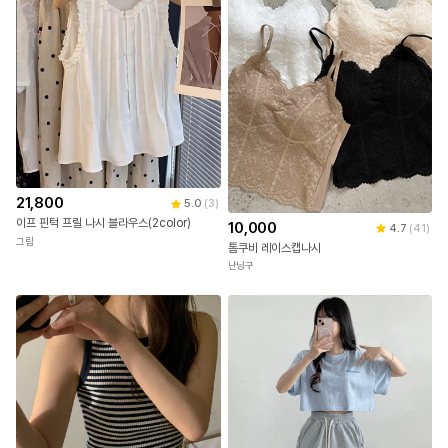
21,800
5.0
(
3
)
이프 핀턱 프릴 나시 블라우스(2color)
10,000
4.7
(
41
)
그림
톰쿠비 레이스캡나시
난닝구