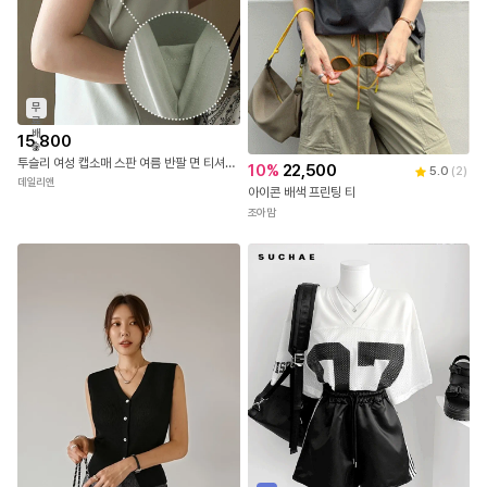
무
료
배
15,800
송
투슬리 여성 캡소매 스판 여름 반팔 면 티셔츠 무지 이너 나시
10
%
22,500
5.0
(
2
)
데일리앤
아이콘 배색 프린팅 티
조아맘