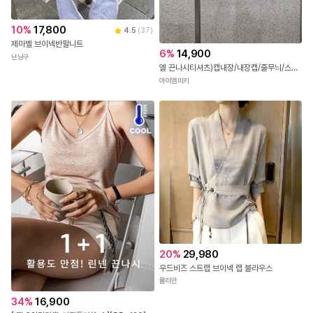
10
%
17,800
4.5
(
37
)
제마벨 브이넥반팔니트
6
%
14,900
난닝구
엘 끈나시티셔츠)캡내장/내장캡/줄무늬/스트라이프/스판굿/캡나시티셔츠/단가라나시티셔츠/숏기장/배색나시/줄무늬나시티/검은줄
아이엠미키
20
%
29,980
우드비즈 스트랩 브이넥 랩 블라우스
뮬리안
34
%
16,900