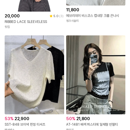
11,800
20,000
에브리데이 비스코스 캡내장 크롭 끈나시
5.0
(
3
)
핑크시슬리
RIBBED LACE SLEEVELESS
릿킴
53
%
22,900
50
%
21,800
SST-848 브이넥 펀칭 티셔츠
AT-1481 배색 뷔스티에 일체형 반팔티
패션센스
옷단지