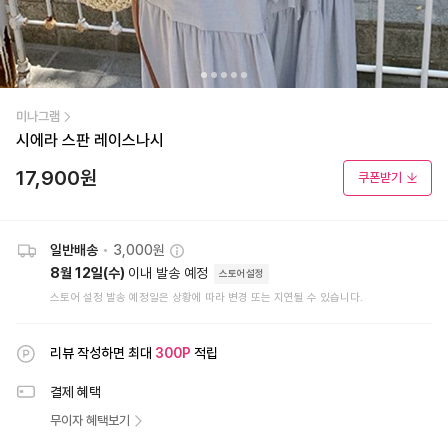
미나그램
시에라 스판 레이스나시
17,900
원
쿠폰받기
일반배송
•
3,000원
8월 12일(수)
이내 발송 예정
스토어설정
스토어 설정 발송 예정일은 상황에 따라 변경 또는 지연될 수 있습니다.
리뷰 작성하면 최대
300
P
적립
결제 혜택
무이자 혜택보기