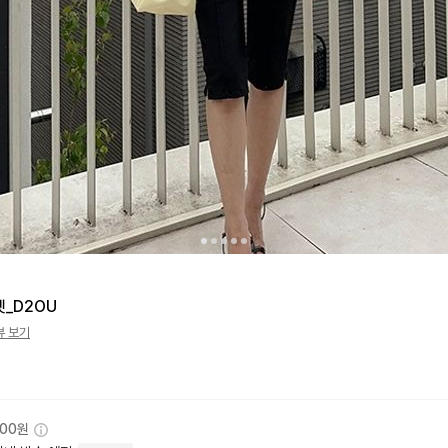
_D2OU
뷰 보기
000원