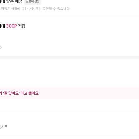
이내 발송 예정
스토어설정
예정일은 상황에 따라 변경 또는 지연될 수 있습니다.
최대
300
P
적립
가 '잘 맞아요' 라고 했어요
던시크