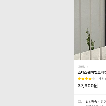
다바걸
소디스퀘어벨트자켓
1
개 리
37,900
원
일반배송
•
3,