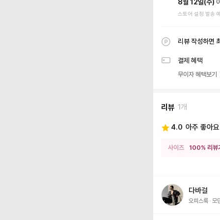
8월 12일(수)
스토어 설정 발송 
리뷰 작성하면 
결제 혜택
무이자 혜택보기
리뷰
1개
4.0
아주 좋아요
사이즈
100% 리뷰
다바걸
오피스룩
모