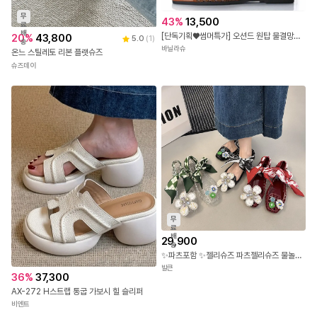
무
43
%
13,500
료
배
[단독기획♥썸머특가] 오션드 원탑 물결망사 탄력창 플랫 슬리퍼(1cm)
20
%
43,800
5.0
(
1
)
송
바닐라슈
온느 스틸레토 리본 플랫슈즈
슈즈데이
무
료
배
29,900
송
✨파츠포함 ✨젤리슈즈 파츠젤리슈즈 물놀이 워터밤 여름신발
발큰
36
%
37,300
AX-272 H스트랩 통굽 가보시 힐 슬리퍼
비엔트