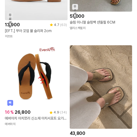
무
료
배
무
51,000
송
료
슬림 미니멀 슬링백 샌들힐 6CM
배
13,900
4.7
(
63
)
송
엘리스백앨리
[EFT.] 무아 꼬임 뮬 슬리퍼 2cm
이프트
빠
른
출
16
%
26,800
4.9
(
34
)
발
에버아치 아치쪼리 신소재 아치서포트 요가매트 리커버리 슬리퍼
에버아치
43,800