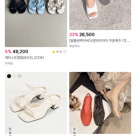
33
%
28,500
[발볼완벽커버/오픈하자마자 주문폭주.♡] 라뮤즈 와이드탑 U라인 유니크 코팅힐 뮬샌들(7cm)
바닐라슈
5
%
48,200
4.0
(
1
)
메리스트랩힐(843)_D2SH
다바걸
무
무
료
료