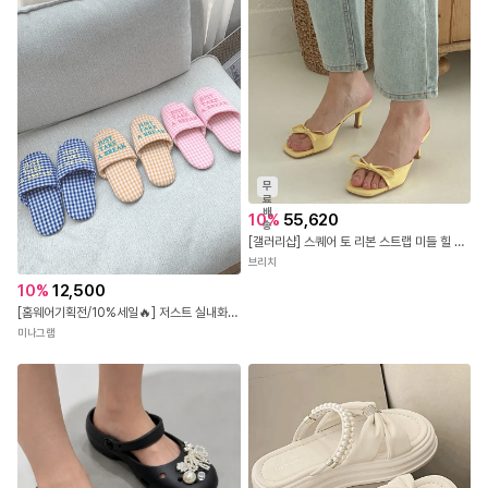
무
료
배
10
%
55,620
송
[갤러리샵] 스퀘어 토 리본 스트랩 미들 힐 뮬 슬리퍼
브리치
10
%
12,500
[홈웨어기획전/10%세일🔥] 저스트 실내화 홈슬리퍼
미나그램