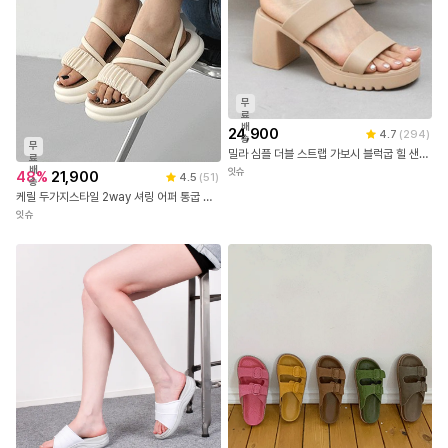
무
료
배
24,900
4.7
(
294
)
송
무
밀라 심플 더블 스트랩 가보시 블럭굽 힐 샌들(8.0cm)
료
배
잇슈
48
%
21,900
4.5
(
51
)
송
케릴 두가지스타일 2way 셔링 어퍼 통굽 슬리퍼 & 스트랩 샌들(4.0cm)
잇슈