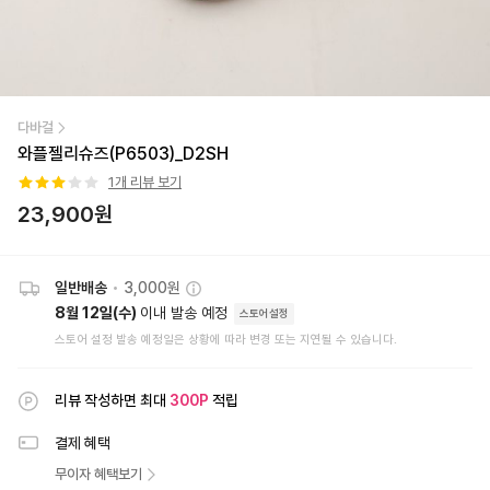
다바걸
와플젤리슈즈(P6503)_D2SH
1
개 리뷰 보기
23,900
원
일반배송
•
3,000원
8월 12일(수)
이내 발송 예정
스토어설정
스토어 설정 발송 예정일은 상황에 따라 변경 또는 지연될 수 있습니다.
리뷰 작성하면 최대
300
P
적립
결제 혜택
무이자 혜택보기