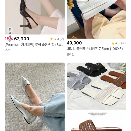
무
료
배
15
%
63,900
5.0
(
2
)
송
49,900
4.5
(
4
)
[Premium 자체제작] 로아 슬링백 힐 (8cm)
데일리 플랫폼 스니커즈 7.5cm (109X5)
보가
할리샵