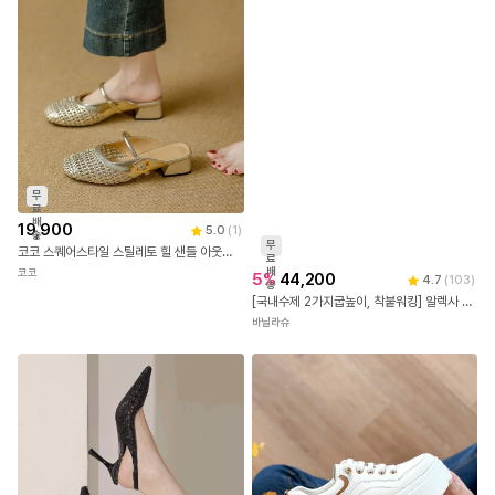
무
료
배
19,900
5.0
(
1
)
송
무
코코 스퀘어스타일 스틸레토 힐 샌들 아웃핏 일자 스트랩 캐주얼 패션 여름 샌들
료
배
코코
5
%
44,200
4.7
(
103
)
송
[국내수제 2가지굽높이, 착붙워킹] 알렉사 투라인 가보시 뮬 샌들(8cm,10cm)
바닐라슈