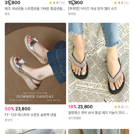
배
배
35,800
15,800
4.9
(
16
)
4.5
(
4
)
송
송
페조 여성샌들 스트랩샌들 가벼운 통굽샌들 빅사이즈 4cm 3603-1
[투피앤] 아이즈 여성 장마 젤리 슈즈
페조
투피앤
18
%
23,800
5.0
(
3
)
50
%
23,800
말랑푹신 큐빅 보석 통굽 웨지 키높이 쪼리 4cm
FF-129 에스파듀 오픈토 슬링백 샌들
슈즈앤클럽
옷단지