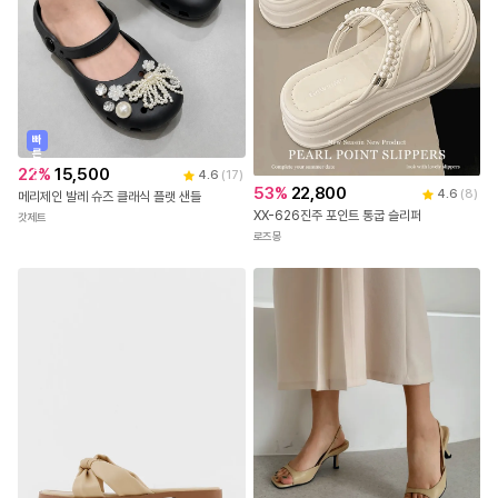
빠
른
출
22
%
15,500
4.6
(
17
)
발
53
%
22,800
4.6
(
8
)
메리제인 발레 슈즈 클래식 플랫 샌들
XX-626진주 포인트 통굽 슬리퍼
갓제트
로즈몽