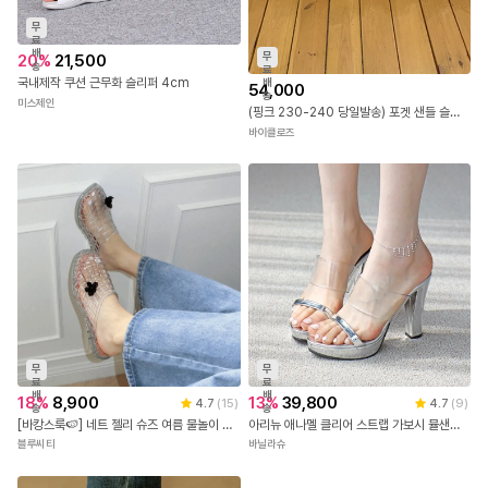
무
료
배
무
20
%
21,500
송
료
국내제작 쿠션 근무화 슬리퍼 4cm
배
54,000
송
미스제인
(핑크 230-240 당일발송) 포겟 샌들 슬리퍼
바이클로즈
무
무
료
료
배
배
18
%
8,900
13
%
39,800
4.7
(
15
)
4.7
(
9
)
송
송
[바캉스룩🍉] 네트 젤리 슈즈 여름 물놀이 장마 뮬 슬리퍼 2color
아리뉴 애나멜 클리어 스트랩 가보시 뮬샌들(10cm)
블루씨티
바닐라슈