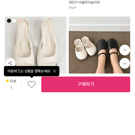
제민카 버클쪼리슬리퍼
난닝구
마음에 드는 상품을 찜해보세요!
무
료
배
리뷰
35,800
2,900
4.3
(
148
)
구매하기
송
1
페조 여성 뮬 슬링백 빅사이즈 가벼운 통굽샌들 4cm PZSDTC 965-5
[당일출고] 메리제인 블로퍼 뮬 슬리퍼 둥근코 로퍼 슈즈
페조
데이룸