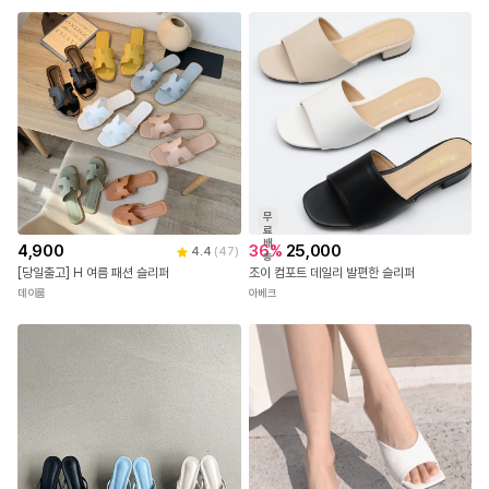
무
료
배
4,900
36
%
25,000
4.4
(
47
)
송
[당일출고] H 여름 패션 슬리퍼
조이 컴포트 데일리 발편한 슬리퍼
데이룸
아베크