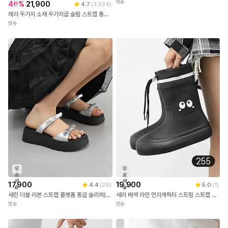
배
잇슈
46
%
21,900
4.7
(
3,524
)
송
제라 두가지 소재 두가지굽 슬림 스트랩 통굽 밴딩 샌들(3/5cm) 9330
잇슈
무
무
료
료
배
배
17,900
19,900
4.4
(
29
)
5.0
(
1
)
송
송
세린 더블 리본 스트랩 플랫폼 통굽 슬리퍼(5.5cm)
세리 배색 라인 먼지캐릭터 스트링 스트랩 레인부츠(1.0cm)
잇슈
잇슈