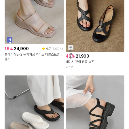
직
진
배
무
19
%
24,900
4.7
(
1,004
)
송
료
배
블레어 VER2 두가지굽 와이드 더블스트랩 웨지 통굽샌들(5/7.5cm)
48
%
21,900
송
잇슈
테이시 꼬임 샌들 슈즈
미스유