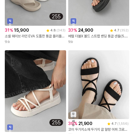
직
직
진
진
배
배
31
%
15,900
33
%
24,900
4.8
(
343
)
4.7
(
352
)
송
송
소넬 웨이브 라인 EVA 도톰한 통굽 플리플랍 쪼리 슬리퍼(4.8cm) 12249
베럴 더블X 볼드 스트랩 밴딩 통굽 샌들(5.5cm) 11189
잇슈
잇슈
무
료
배
39
%
21,900
4.7
(
1,556
)
송
직
코이 두가지소재 두가지 굽 말랑 어퍼 크로스 스트랩 밴딩슬링백 플랫샌들(2.5/5cm)
진