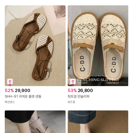
신
신
상
상
52
%
29,900
53
%
26,800
SHH-91 귀여운 플랫 샌들
뒷트임 반슬리퍼
패션센스
로즈몽