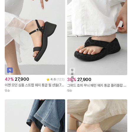
직
무
진
료
배
배
42
%
27,900
38
%
27,900
4.6
(
122
)
송
송
이젠 모던 심플 스트랩 웨지 통굽 힐 샌들(7.3cm) 12215
그위드 호피 무늬 패턴 웨지 통굽 플리플랍 쪼리(6.5cm)
잇슈
잇슈