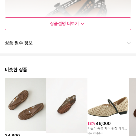
상품설명
더보기
상품 필수 정보
비슷한 상품
46,000
18
%
키높이 속굽 자수 펀칭 메리제인 플랫 펌프스 5cm 베이지
디자이너슈즈
24,800