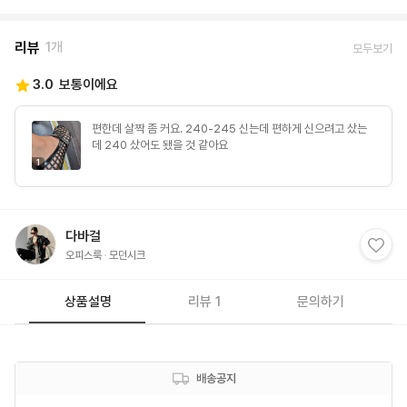
리뷰
1개
모두보기
3.0
보통이에요
편한데 살짝 좀 커요. 240-245 신는데 편하게 신으려고 샀는
데 240 샀어도 됐을 것 같아요
1
다바걸
오피스룩
모던시크
상품설명
리뷰 1
문의하기
배송공지