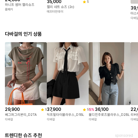
35,000
5
하니프 썸머 젤리슈즈
젤리 네트 슈즈 (2c)
39,
룸페커
에프터먼데이
다바
다바걸의 인기 상품
29,900
37,900
22,
36,100
5
%
5
5
베그퍼그리본티_D2TA
딕프릴타이블라우스_D1BL
리버
볼디진주로즈블라우스_D2BL
다바걸
다바걸
다바
다바걸
트렌디한 슈즈 추천
sponsored