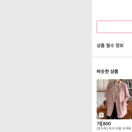
상품 필수 정보
비슷한 상품
무
료
배
78,800
송