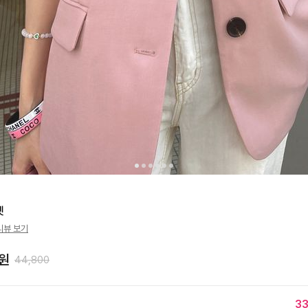
켓
리뷰 보기
원
44,800
3