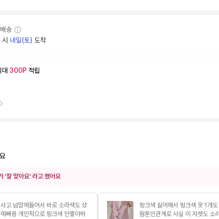
배송
문 시
내일(토)
도착
최대
300
P
적립
예요
가 '잘 맞아요' 라고 했어요
 사고 넘맘에들어서 바로 소라색도 샀
핑크색 싫어해서 핑크색 옷 1개도
넘예뻐용 개인적으로 핑크색 안좋아하
웜톤인관계로 사실 이 자켓도 소라