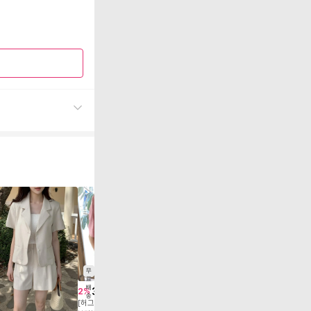
무
무
무
료
료
료
배
배
배
32,970
49,800
58,90
2
%
37
%
9
%
송
송
송
[허그허그] 브레스 싱글 여름 반팔 자켓
[여름 하객룩] 반팔자켓 여름 결혼식하객룩 루즈핏 테일러드자켓 싱글버튼 정장 자켓 출근룩