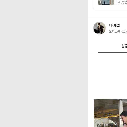
고 옷중
1
다바걸
오피스룩
모
상