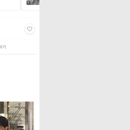
진보다 예뻐요 소재도 ...
더보기
1
1
하기