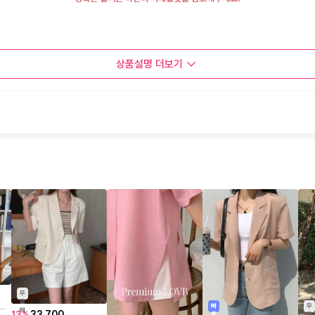
상품설명
더보기
무
료
[옷자락] 여자 여름 하객룩 출근룩 박시 루즈핏 포켓 반팔 자켓
무
빠
배
33,700
13
%
료
른