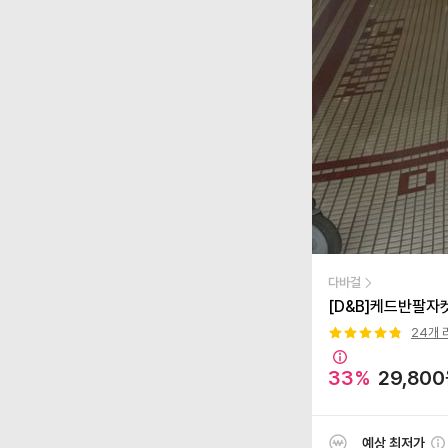
다바걸
[D&B]케드반팔자
24
개 
33
%
29,800
예상 최저가