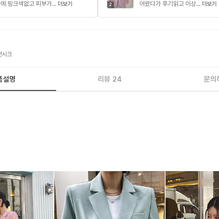
에 핑크색없고 피부가...
어왔다가 후기읽고 이상...
더보기
더보기
2
던시크
품설명
리뷰 24
문의