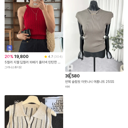
29,900
4.6
(
5
)
베그퍼그리본티_D2TA
다바걸
직
진
배
20
%
19,800
4.7
(
304
)
송
5컬러 지젤 딥컬러 꽈배기 홀터넥 탄탄한 나시 니트 탑
무
그리니스튜디오
료
배
39,580
송
반목 슬림핏 아웃나시 여름니트 25SS
비바