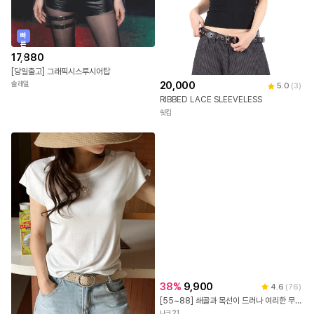
빠
른
출
17,880
발
[당일출고] 그래픽시스루시어탑
20,000
솔레일
5.0
(
3
)
RIBBED LACE SLEEVELESS
릿킴