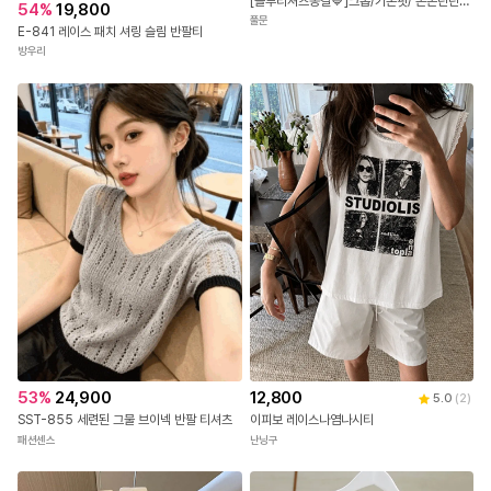
직
진
배
7,900
4.0
(
3
)
송
[블루티셔츠종결💙]크롭/기본핏/ 쫀쫀탄탄 워터밤 컬러맛집 나시/반팔티 기획전
54
%
19,800
풀문
E-841 레이스 패치 셔링 슬림 반팔티
방우리