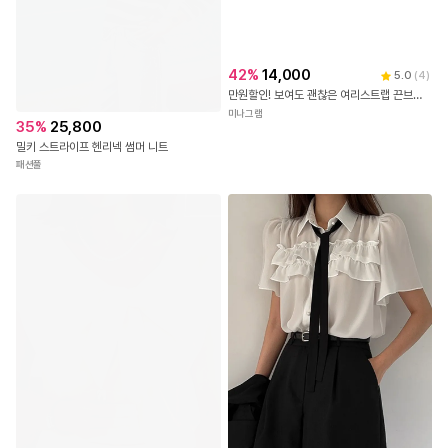
35
%
25,800
42
%
14,000
5.0
(
4
)
밀키 스트라이프 헨리넥 썸머 니트
만원할인! 보여도 괜찮은 여리스트랩 끈브라탑
패션풀
미나그램