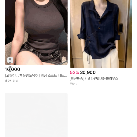
드레시백
무
료
배
16,000
송
52
%
30,900
[고퀄이너/부유방쏘옥🤍] 워싱 소프트 니트 유넥 라운드넥 굴림 이너 나시 (6colors)
[삐른배송]만델라언발버튼블라우스
메이드미닝
옷싸구