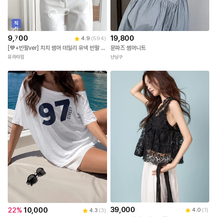
직
진
배
9,700
19,800
4.9
(
594
)
송
[💙+반팔ver] 치치 썸머 데일리 유넥 반팔 티셔츠 (레이어드/6color)
문파즈 썸머니트
유라타임
난닝구