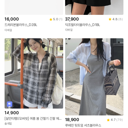
37,900
16,000
4.8
(
8
)
5.0
(
1
)
딕프릴타이블라우스_D1BL
드레리본블라우스_D2BL
다바걸
다바걸