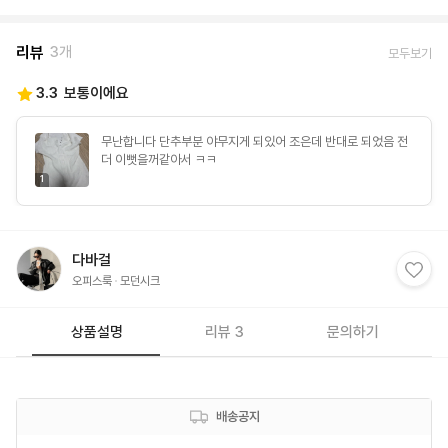
리뷰
3개
모두보기
3.3
보통이에요
무난합니다 단추부분 야무지게 되있어 조은데 반대로 되었음 전
더 이뻣을꺼같아서 ㅋㅋ
1
다바걸
오피스룩
모던시크
상품설명
리뷰 3
문의하기
배송공지