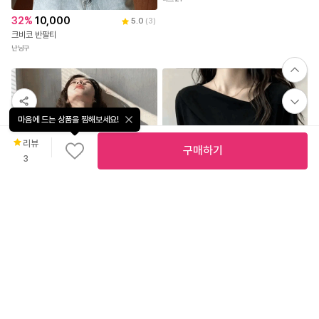
32
%
10,000
38
%
9,900
5.0
(
3
)
4.6
(
76
)
크비코 반팔티
[55~88] 쇄골과 목선이 드러나 여리한 무드♥ 부드러운 5부소매 라운드 티셔츠 #NAK MADE.
난닝구
나크21
마음에 드는 상품을 찜해보세요!
리뷰
구매하기
3