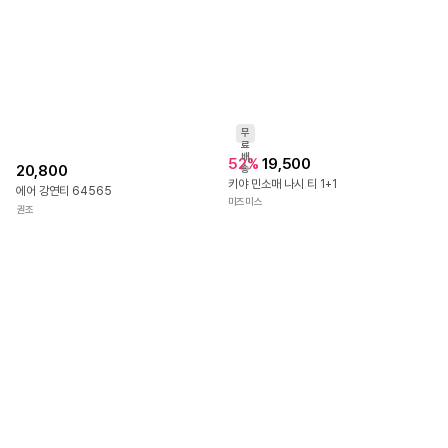
무
료
배
52
%
19,500
20,800
송
키야 민소매 나시 티 1+1
에어 강연티 64565
미즈미스
권조