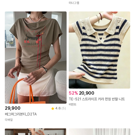
빠
른
출
14,900
발
[살안타템!/오버핏] 여름 봄 간절기 긴팔 체크 시스루 오버핏 셔츠 남방 4color
18,900
4.7
(
79
)
솔레일
루베인 뒷트임 셔츠블라우스
미나그램
52
%
20,900
TE-521 스트라이프 카라 펀칭 반팔 니트
비엔트