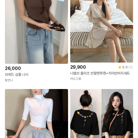
29,900
5.0
(
1
)
26,000
나엘브 플리츠 반팔맨투맨+치마반바지세트
브레드 심플 나시
미나그램
황언니