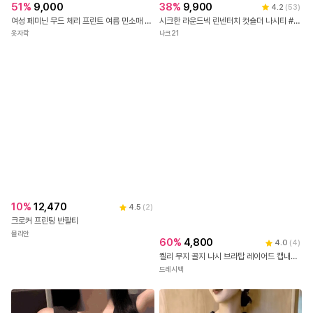
51
%
9,000
여성 페미닌 무드 체리 프린트 여름 민소매 티셔츠
옷자락
38
%
9,900
4.2
(
53
)
시크한 라운드넥 린넨터치 컷숄더 나시티 #NAK MADE.
나크21
10
%
12,470
4.5
(
2
)
크로커 프린팅 반팔티
뮬리안
60
%
4,800
4.0
(
4
)
켈리 무지 골지 나시 브라탑 레이어드 캡내장 크롭 끈나시 런닝 민소매 브라 캡나시 노와이어 브라렛 탱크탑 여름 데일리 슬리브 캐미솔 이너웨어