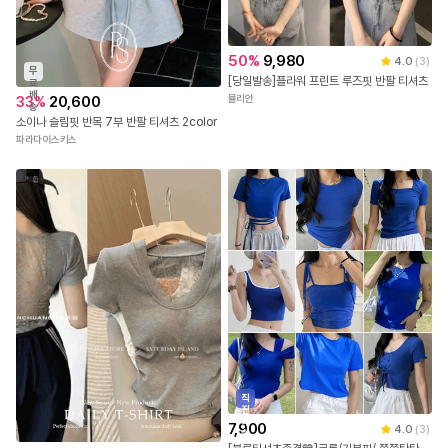
50
%
9,980
4.0
(
3
)
무
[당일발송]플라워 프린트 루즈핏 반팔 티셔츠
료
배
33
%
20,600
뮬리안
송
소이나 슬림핏 반목 7부 반팔 티셔츠 2color
파라다이스키스