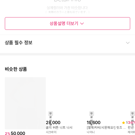
상품설명
더보기
상품 필수 정보
비슷한 상품
무
료
배
36
무
송
무
료
료
배
28,000
제이
50,000
2
%
배
송