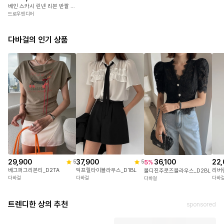
19,600
5
골지 버튼 니트 나시
송
베인 스카시 린넨 리본 반팔 니트
[팔뚝커버/시원해요!] 릿즈 버튼 레이어드 그물 니트 캡소매 나시
시크바이
드로우앤디어
나이니
다바걸의 인기 상품
29,900
37,900
22,
36,100
5
%
5
5
베그퍼그리본티_D2TA
딕프릴타이블라우스_D1BL
리버
볼디진주로즈블라우스_D2BL
다바걸
다바걸
다바
다바걸
트렌디한 상의 추천
sponsored