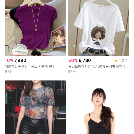
53
%
24,900
12,800
5.0
(
2
)
SST-855 세련된 그물 브이넥 반팔 티셔츠
이피보 레이스나염나시티
패션센스
난닝구
10
%
7,990
50
%
9,780
4.0
(
1
)
데일리 신축 슬림 라운드 기본 반팔티
★금요특가 자정마감 50%★서머 캐릭터 코튼 반팔 티셔츠
뮬리안
뮬리안