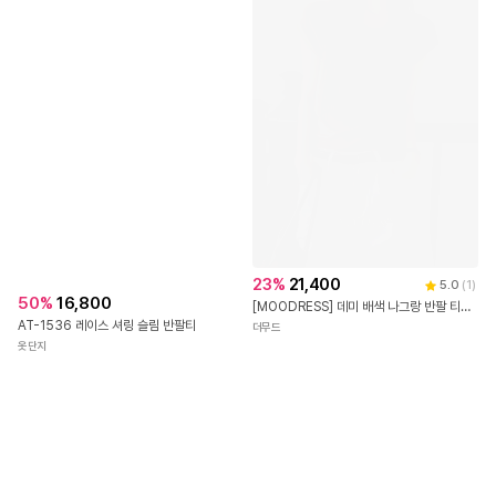
23
%
21,400
5.0
(
1
)
50
%
16,800
[MOODRESS] 데미 배색 나그랑 반팔 티셔츠(Tee)
AT-1536 레이스 셔링 슬림 반팔티
더무드
옷단지