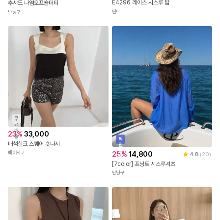
39,000
22
%
10,000
4.0
(
1
)
4.3
(
3
)
E4296 레이스 시스루 탑
추샤드 나염오프숄더티
딘트
난닝구
무
료
배
23
%
33,000
송
직
배색실크 스퀘어 숏나시
진
배
25
%
14,800
베이시코
4.8
(
20
)
송
[7color] 프닝트 시스루셔츠
난닝구