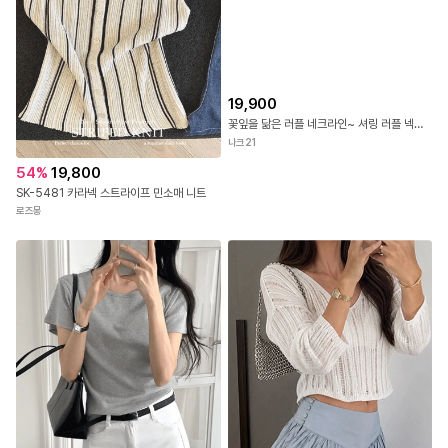
54
%
19,800
19,900
SK-5481 카라넥 스트라이프 민소매 니트
꽃잎을 닮은 러플 네크라인~ 셔링 러플 넥라인 여리핏 홀터 나시 블라우스
로즈몽
나크21