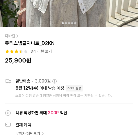
다바걸
뮤티스냅골지니트_D2KN
3
개 리뷰 보기
25,900
원
일반배송
•
3,000원
8월 12일(수)
이내 발송 예정
스토어설정
스토어 설정 발송 예정일은 상황에 따라 변경 또는 지연될 수 있습니다.
리뷰 작성하면 최대
300
P
적립
결제 혜택
무이자 혜택보기