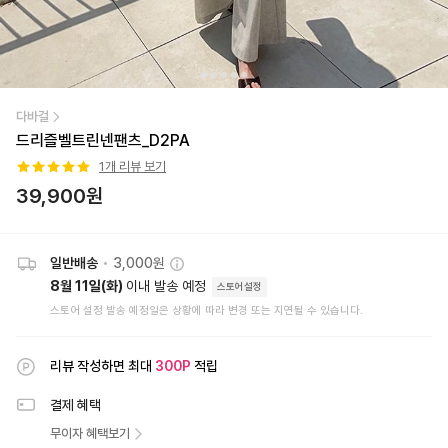
다바걸
드리즐벨트린넨팬츠_D2PA
1
개 리뷰 보기
39,900
원
일반배송
•
3,000원
8월 11일(화)
이내 발송 예정
스토어설정
스토어 설정 발송 예정일은 상황에 따라 변경 또는 지연될 수 있습니다.
리뷰 작성하면 최대
300
P
적립
결제 혜택
무이자 혜택보기