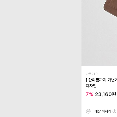
나크21
[ 한여름까지 가볍게
디자인
7
%
23,160
원
예상 최저가