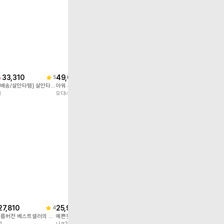
무
무
료
료
배
배
33,310
49,000
20,900
16,9
%
18
%
26
%
5
5
5
송
송
[빠른배송/살안타템] 살안타 린넨 긴팔 니트 시스루 그물 언발 오프숄더 긴팔니트 네트 망사 수영복 커버업
아워 투웨이 숄더 니트 4color!
[국내/썸머니트/비치룩] 데일리 루즈핏 썸머 긴팔 니트 N-0453
에
오디너리먼트
일레븐메이
위드후이린
27,810
25,900
14,790
9,90
7
%
38
%
4
5
[ ❄️여름버전 베스트셀러의 슬림 부츠컷 버전 ❄️ ][S-2XL] 공기를 입은 듯 가볍고 뛰어난 신축성 원단에 슬림함을 더한 부츠컷 팬츠!
예쁜핏! 편안한 착용감! 언제 어디서든 간편하게! 삼박자를 두루 갖춘 진짜 데일리 원피스! #NAK MADE.
[55-99] 여유있는 품으로 자연스러운 체형커버! 감각적인 포토 프린팅 포인트! 단독으로도 충분한 포인트가 되는 아이템!
1
나크21
나크21
나크21