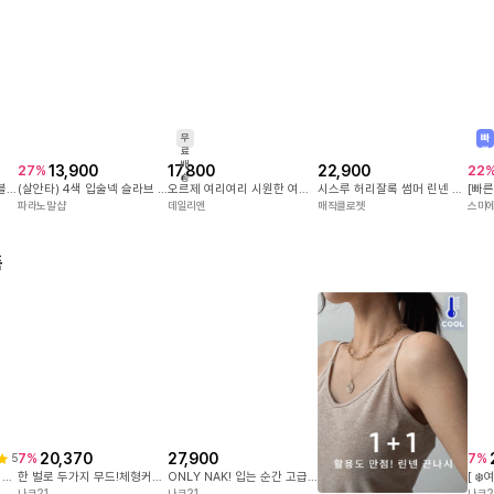
무
빠
료
른
배
13,900
17,800
22,900
27
%
22
송
[보헤미안무드/포근💜] 버블 펀칭 보트넥 루즈핏 니트 - 4color
(살안타) 4색 입술넥 슬라브 시스루 루즈핏 긴팔 니트티
오르제 여리여리 시원한 여름 시스루 다이아 펀칭 보트넥 가오리핏 얇은 여성 5부 반팔 니트 티셔츠
시스루 허리잘록 썸머 린넨 긴팔 니트
파라노말샵
데일리앤
매직클로젯
스미
품
20,370
27,900
7
%
7
%
5
[55-88] 피부에 자극없는 면100%! 센스있는 유니크 라벨 포인트! 변형없이 오래입는 3단쭈리 원단! #NAK MADE.
한 벌로 두가지 무드!체형커버는 물론,입는 순간 분위기가 달라지는 퍼프 소매 블라우스
ONLY NAK! 입는 순간 고급스러움이 느껴지도록 세심하게 설계한 나크의 국내 자체제작 스커트 #NAK MADE.
나크21
나크21
나크2