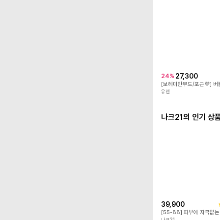
27,300
24
%
유랜
나크21의 인기 상
39,900
나크21