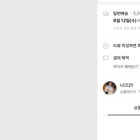
일반배송
•
3,
8월 12일(수)
스토어 설정 발송 
리뷰 작성하면 
결제 혜택
무이자 혜택보기
나크21
심플베이직
상