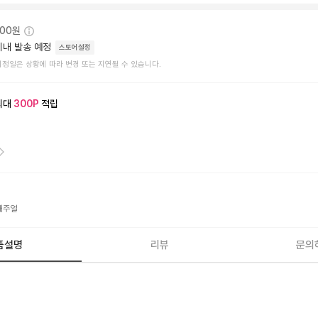
000원
이내 발송 예정
스토어설정
예정일은 상황에 따라 변경 또는 지연될 수 있습니다.
최대
300
P
적립
캐주얼
품설명
리뷰
문의